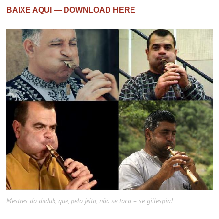
BAIXE AQUI — DOWNLOAD HERE
Mestres do duduk, que, pelo jeito, não se toca – se gillespia!