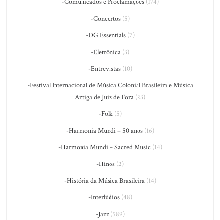
-Comunicados e Proclamações
(174)
-Concertos
(5)
-DG Essentials
(7)
-Eletrônica
(3)
-Entrevistas
(10)
-Festival Internacional de Música Colonial Brasileira e Música
Antiga de Juiz de Fora
(23)
-Folk
(5)
-Harmonia Mundi – 50 anos
(16)
-Harmonia Mundi – Sacred Music
(14)
-Hinos
(2)
-História da Música Brasileira
(14)
-Interlúdios
(48)
-Jazz
(589)