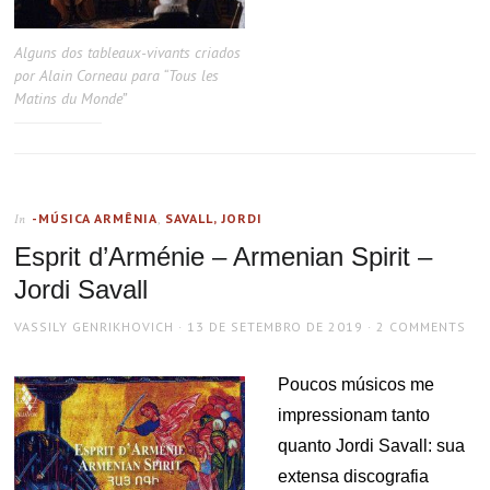
Alguns dos tableaux-vivants criados
por Alain Corneau para “Tous les
Matins du Monde”
-MÚSICA ARMÊNIA
,
SAVALL, JORDI
In
Esprit d’Arménie – Armenian Spirit –
Jordi Savall
AUTHOR
POSTED
VASSILY GENRIKHOVICH
13 DE SETEMBRO DE 2019
2 COMMENTS
ON
Poucos músicos me
impressionam tanto
quanto Jordi Savall: sua
extensa discografia