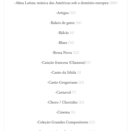
-Alma Latina: música das Américas sob o domínio europeu
(100)
-Artigos
(35)
-Balaio de gatos
(36)
-Bálcãs
(4)
-Blues
(14)
-Bossa Nova
(22)
-Canção francesa (Chanson)
(5)
-Canto da Sibila
(3)
-Canto Gregoriano
(13)
-Carnaval
(7)
-Choro / Chorinho
(21)
-Cinema
(5)
-Coleção Grandes Compositores
(12)