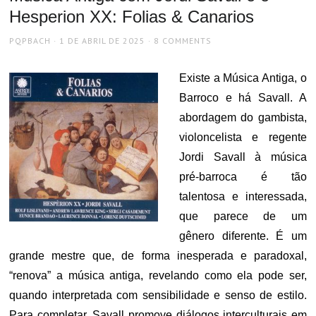
Hesperion XX: Folias & Canarios
AUTHOR
POSTED
PQPBACH
1 DE ABRIL DE 2025
8 COMMENTS
ON
Existe a Música Antiga, o
Barroco e há Savall. A
abordagem do gambista,
violoncelista e regente
Jordi Savall à música
pré-barroca é tão
talentosa e interessada,
que parece de um
gênero diferente. É um
grande mestre que, de forma inesperada e paradoxal,
“renova” a música antiga, revelando como ela pode ser,
quando interpretada com sensibilidade e senso de estilo.
Para completar, Savall promove diálogos interculturais em