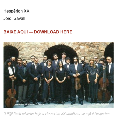
Hespèrion XX
Jordi Savall
BAIXE AQUI — DOWNLOAD HERE
O PQP Bach adverte: hoje, a Hesperion XX atualizou-se e já é Hesperion