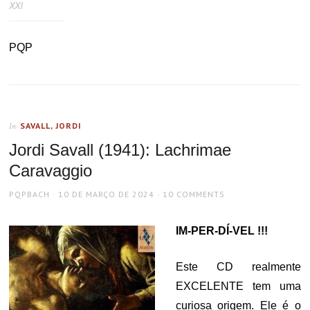
XXI
PQP
SAVALL, JORDI
In
Jordi Savall (1941): Lachrimae
Caravaggio
AUTHOR
POSTED
PQPBACH
10 DE MARÇO DE 2024
10 COMMENTS
ON
IM-PER-DÍ-VEL !!!
Este CD realmente
EXCELENTE tem uma
curiosa origem. Ele é o