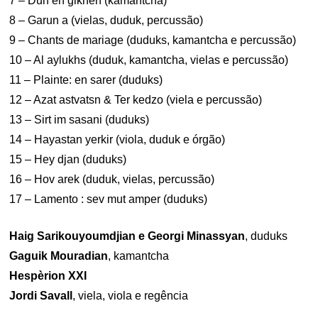
7 – Dun en glkhen (kamantcha)
8 – Garun a (vielas, duduk, percussão)
9 – Chants de mariage (duduks, kamantcha e percussão)
10 – Al aylukhs (duduk, kamantcha, vielas e percussão)
11 – Plainte: en sarer (duduks)
12 – Azat astvatsn & Ter kedzo (viela e percussão)
13 – Sirt im sasani (duduks)
14 – Hayastan yerkir (viola, duduk e órgão)
15 – Hey djan (duduks)
16 – Hov arek (duduk, vielas, percussão)
17 – Lamento : sev mut amper (duduks)
Haig Sarikouyoumdjian e Georgi Minassyan
, duduks
Gaguik Mouradian
, kamantcha
Hespèrion XXI
Jordi Savall
, viela, viola e regência