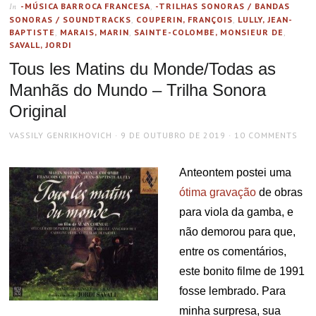
-MÚSICA BARROCA FRANCESA
,
-TRILHAS SONORAS / BANDAS
In
SONORAS / SOUNDTRACKS
,
COUPERIN, FRANÇOIS
,
LULLY, JEAN-
BAPTISTE
,
MARAIS, MARIN
,
SAINTE-COLOMBE, MONSIEUR DE
,
SAVALL, JORDI
Tous les Matins du Monde/Todas as
Manhãs do Mundo – Trilha Sonora
Original
AUTHOR
POSTED
VASSILY GENRIKHOVICH
9 DE OUTUBRO DE 2019
10 COMMENTS
ON
Anteontem postei uma
ótima gravação
de obras
para viola da gamba, e
não demorou para que,
entre os comentários,
este bonito filme de 1991
fosse lembrado. Para
minha surpresa, sua