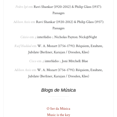
Pedro Ipê
em
Ravi Shankar (1920-2012) & Philip Glass (1937):
Passages
Adilson Assis
em
Ravi Shankar (1920-2012) & Philip Glass (1937):
Passages
Cássio
em
.: interlúdio :. Nicholas Payton: Nick@Night
Raif Haddad
em
W. A. Mozart (1756-1791): Réquiem, Exultate,
Jubilate (Berliner, Karajan / Dresden, Klee)
Cisco
em
.: interlúdio :. Joni Mitchell: Blue
Adilson Assis
em
W. A. Mozart (1756-1791): Réquiem, Exultate,
Jubilate (Berliner, Karajan / Dresden, Klee)
Blogs de Música
O Ser da Música
Music is the key