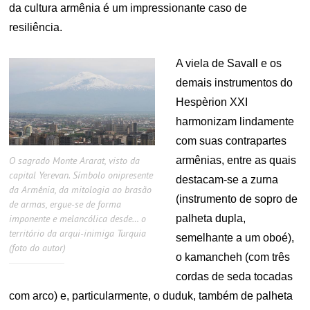
da cultura armênia é um impressionante caso de
resiliência.
A viela de Savall e os
demais instrumentos do
Hespèrion XXI
harmonizam lindamente
com suas contrapartes
O sagrado Monte Ararat, visto da
armênias, entre as quais
capital Yerevan. Símbolo onipresente
destacam-se a zurna
da Armênia, da mitologia ao brasão
(instrumento de sopro de
de armas, ergue-se de forma
imponente e melancólica desde… o
palheta dupla,
território da arqui-inimiga Turquia
semelhante a um oboé),
(foto do autor)
o kamancheh (com três
cordas de seda tocadas
com arco) e, particularmente, o duduk, também de palheta