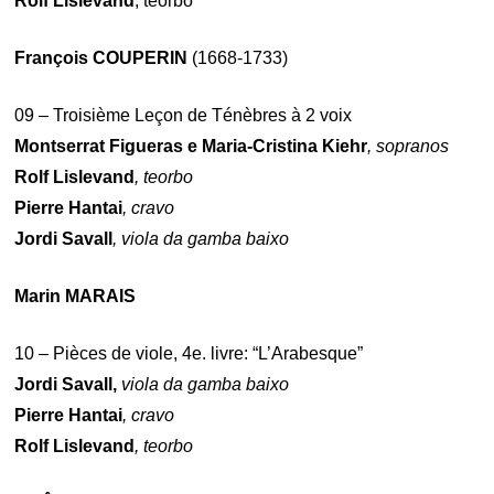
Rolf Lislevand
, teorbo
François COUPERIN
(1668-1733)
09 – Troisième Leçon de Ténèbres à 2 voix
Montserrat Figueras e Maria-Cristina Kiehr
, sopranos
Rolf Lislevand
, teorbo
Pierre Hantai
, cravo
Jordi Savall
, viola da gamba baixo
Marin MARAIS
10 – Pièces de viole, 4e. livre: “L’Arabesque”
Jordi Savall,
viola da gamba baixo
Pierre Hantai
, cravo
Rolf Lislevand
, teorbo