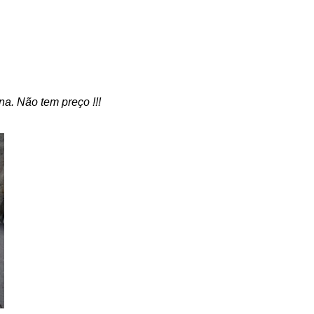
a. Não tem preço !!!
.
.