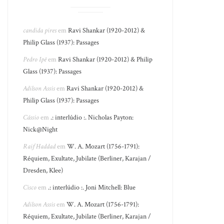
candida pires
em
Ravi Shankar (1920-2012) &
Philip Glass (1937): Passages
Pedro Ipê
em
Ravi Shankar (1920-2012) & Philip
Glass (1937): Passages
Adilson Assis
em
Ravi Shankar (1920-2012) &
Philip Glass (1937): Passages
Cássio
em
.: interlúdio :. Nicholas Payton:
Nick@Night
Raif Haddad
em
W. A. Mozart (1756-1791):
Réquiem, Exultate, Jubilate (Berliner, Karajan /
Dresden, Klee)
Cisco
em
.: interlúdio :. Joni Mitchell: Blue
Adilson Assis
em
W. A. Mozart (1756-1791):
Réquiem, Exultate, Jubilate (Berliner, Karajan /