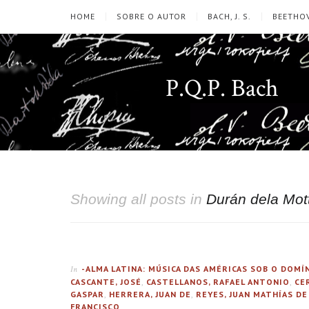
HOME
SOBRE O AUTOR
BACH, J. S.
BEETHOV
P.Q.P. Bach
Showing all posts in
Durán dela Mot
-ALMA LATINA: MÚSICA DAS AMÉRICAS SOB O DOM
In
CASCANTE, JOSÉ
,
CASTELLANOS, RAFAEL ANTONIO
,
CE
GASPAR
,
HERRERA, JUAN DE
,
REYES, JUAN MATHÍAS DE
FRANCISCO