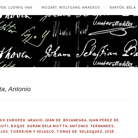
EN, LUDWIG VAN
MOZART, WOLFGANG AMADEUS
BARTÓK, BÉLA
ta, Antonio
ÍNIO EUROPEU
,
ARAUJO, JUAN DE
,
BOCANEGRA, JUAN PÉREZ DE
,
RUTI, ROQUE
,
DURÁN DELA MOTTA, ANTONIO
,
FERNANDES,
 LOS
,
TORREJÓN Y VELASCO, TOMÁS DE
,
VELÁSQUEZ, JOSÉ