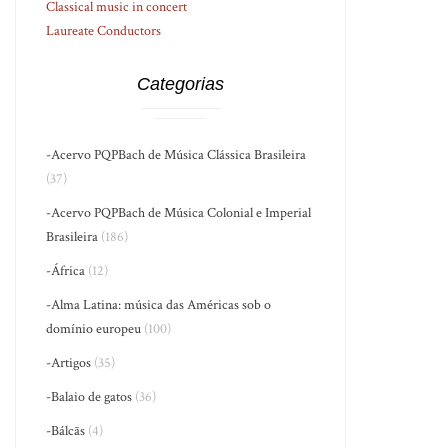
Classical music in concert
Laureate Conductors
Categorias
-Acervo PQPBach de Música Clássica Brasileira
(37)
-Acervo PQPBach de Música Colonial e Imperial
Brasileira
(186)
-África
(12)
-Alma Latina: música das Américas sob o
domínio europeu
(100)
-Artigos
(35)
-Balaio de gatos
(36)
-Bálcãs
(4)