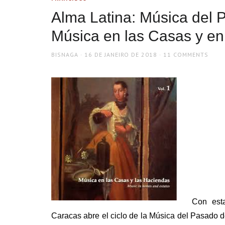
Alma Latina: Música del 
Música en las Casas y en
AUTHOR
POSTED
BISNAGA
16 DE JANEIRO DE 2018
11 COMMENTS
ON
Con esta
Caracas abre el ciclo de la Música del Pasado d