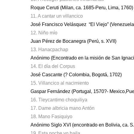
Roque Ceruti (Milan, ca. 1685-Peru, Lima, 1760)
11. A cantar un villancico
José Francisco Velásquez “El Viejo” (Venezuela
12. Niño mío
Juan Pérez de Bocanegra (Perú, s. XVII)
13. Hanacpachap
Anónimo (Encontrado en la misión de San Ignacio,
14. El día del Corpus
José Cascante (? Colombia, Bogotá, 1702)
15. Villancico al nacimiento
Gaspar Fernández (Portugal, 1570?- Mexico,Pue
16. Tleycantimo choquiliya
17. Dame albricia mano Antón
18. Mano Fasiquiyo
Anónimo Siglo XVI (encontrado en Bolivia, ca. S.
19. Esta noche yo baila