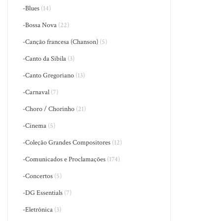
-Blues
(14)
-Bossa Nova
(22)
-Canção francesa (Chanson)
(5)
-Canto da Sibila
(3)
-Canto Gregoriano
(13)
-Carnaval
(7)
-Choro / Chorinho
(21)
-Cinema
(5)
-Coleção Grandes Compositores
(12)
-Comunicados e Proclamações
(174)
-Concertos
(5)
-DG Essentials
(7)
-Eletrônica
(3)