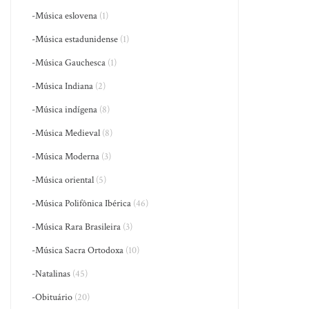
-Música eslovena
(1)
-Música estadunidense
(1)
-Música Gauchesca
(1)
-Música Indiana
(2)
-Música indígena
(8)
-Música Medieval
(8)
-Música Moderna
(3)
-Música oriental
(5)
-Música Polifônica Ibérica
(46)
-Música Rara Brasileira
(3)
-Música Sacra Ortodoxa
(10)
-Natalinas
(45)
-Obituário
(20)