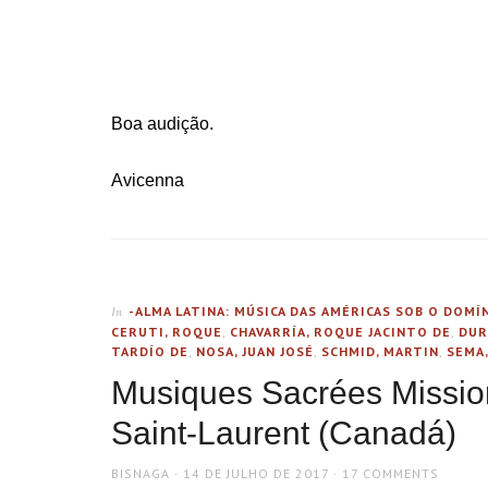
…….
Boa audição.
Avicenna
-ALMA LATINA: MÚSICA DAS AMÉRICAS SOB O DOM
In
CERUTI, ROQUE
,
CHAVARRÍA, ROQUE JACINTO DE
,
DUR
TARDÍO DE
,
NOSA, JUAN JOSÉ
,
SCHMID, MARTIN
,
SEMA,
Musiques Sacrées Mission
Saint-Laurent (Canadá)
AUTHOR
POSTED
BISNAGA
14 DE JULHO DE 2017
17 COMMENTS