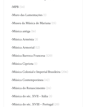
-MPB
(54)
-Muro das Lamentações
(1)
-Museu da Música de Mariana
(15)
-Música antiga
(16)
-Música Armênia
(3)
-Música Armorial
(12)
-Música Barroca Francesa
(120)
-Música Cipriota
(1)
-Música Colonial e Imperial Brasileira
(206)
-Música Contemporânea
(42)
-Música do Renascimento
(26)
-Música do séc. XVII – Itália
(3)
-Música do séc. XVIII – Portugal
(20)