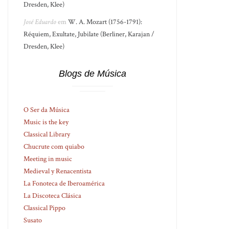
Dresden, Klee)
José Eduardo
em
W. A. Mozart (1756-1791):
Réquiem, Exultate, Jubilate (Berliner, Karajan /
Dresden, Klee)
Blogs de Música
O Ser da Música
Music is the key
Classical Library
Chucrute com quiabo
Meeting in music
Medieval y Renacentista
La Fonoteca de Iberoamérica
La Discoteca Clásica
Classical Pippo
Susato