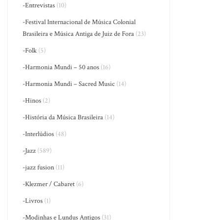
-Entrevistas
(10)
-Festival Internacional de Música Colonial
Brasileira e Música Antiga de Juiz de Fora
(23)
-Folk
(5)
-Harmonia Mundi – 50 anos
(16)
-Harmonia Mundi – Sacred Music
(14)
-Hinos
(2)
-História da Música Brasileira
(14)
-Interlúdios
(48)
-Jazz
(589)
-jazz fusion
(11)
-Klezmer / Cabaret
(6)
-Livros
(1)
-Modinhas e Lundus Antigos
(31)