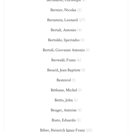
Bernhardt, Christoph
(1)
Bernier, Nicolas
(2)
Bernstein, Leonard
(27)
Bertali, Antonio
(3)
Bertoldo, Sperindio
(1)
Bertoli, Giovanni Antonio
(1)
Berwald, Franz
(6)
Besard, Jean Baptiste
(1)
Besteirol
(1)
Béthune, Michel
(1)
Bettis, John
(1)
Beuger, Antoine
(1)
Biato, Eduardo
(1)
Biber, Heinrich Ignaz Franz
(25)