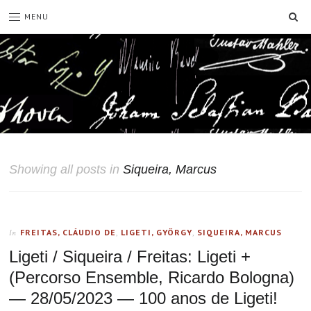
SE
MENU
Showing all posts in
Siqueira, Marcus
FREITAS, CLÁUDIO DE
,
LIGETI, GYÖRGY
,
SIQUEIRA, MARCUS
In
Ligeti / Siqueira / Freitas: Ligeti +
(Percorso Ensemble, Ricardo Bologna)
— 28/05/2023 — 100 anos de Ligeti!