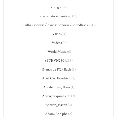
-Tango
(17)
-Tão chato ser gostoso
(17)
-Trilhas sonoras / bandas sonoras / soundtracks
(41)
-Vários
(4)
-Vídeos
(4)
-World Music
(6)
#BTHVN250
(258)
15 anos de PQP Bach
(8)
Abel, Carl Friedrich
(5)
Abrahamsen, Hans
(1)
Abreu, Zequinha de
(2)
Achron, Joseph
(2)
Adam, Adolphe
(2)