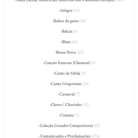
-Alma Latina: música das Américas sob o domínio europeu
(100)
-Artigos
(35)
-Balaio de gatos
(36)
-Bálcãs
(4)
-Blues
(14)
-Bossa Nova
(22)
-Canção francesa (Chanson)
(5)
-Canto da Sibila
(3)
-Canto Gregoriano
(13)
-Carnaval
(7)
-Choro / Chorinho
(21)
-Cinema
(5)
-Coleção Grandes Compositores
(12)
-Comunicados e Proclamações
(174)