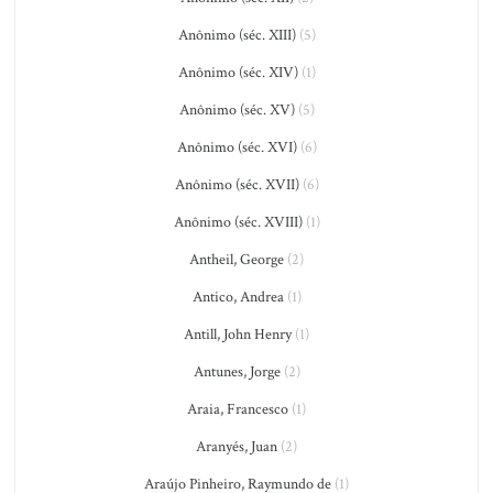
Anônimo (séc. XIII)
(5)
Anônimo (séc. XIV)
(1)
Anônimo (séc. XV)
(5)
Anônimo (séc. XVI)
(6)
Anônimo (séc. XVII)
(6)
Anônimo (séc. XVIII)
(1)
Antheil, George
(2)
Antico, Andrea
(1)
Antill, John Henry
(1)
Antunes, Jorge
(2)
Araia, Francesco
(1)
Aranyés, Juan
(2)
Araújo Pinheiro, Raymundo de
(1)