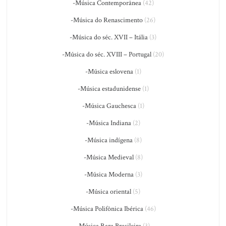
-Música Contemporânea
(42)
-Música do Renascimento
(26)
-Música do séc. XVII – Itália
(3)
-Música do séc. XVIII – Portugal
(20)
-Música eslovena
(1)
-Música estadunidense
(1)
-Música Gauchesca
(1)
-Música Indiana
(2)
-Música indígena
(8)
-Música Medieval
(8)
-Música Moderna
(3)
-Música oriental
(5)
-Música Polifônica Ibérica
(46)