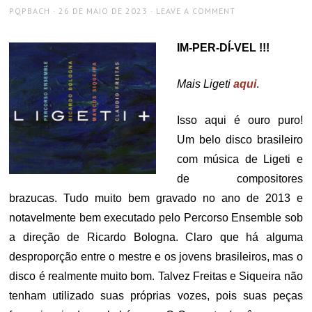
AUTHOR
POSTED
PQPBACH
26 DE MAIO DE 2023
LEAVE A COMMENT
ON
IM-PER-DÍ-VEL !!!
Mais Ligeti
aqui
.
Isso aqui é ouro puro!
Um belo disco brasileiro
com música de Ligeti e
de compositores
brazucas. Tudo muito bem gravado no ano de 2013 e
notavelmente bem executado pelo Percorso Ensemble sob
a direção de Ricardo Bologna. Claro que há alguma
desproporção entre o mestre e os jovens brasileiros, mas o
disco é realmente muito bom. Talvez Freitas e Siqueira não
tenham utilizado suas próprias vozes, pois suas peças