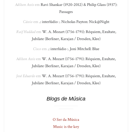
Adilson Assis
em
Ravi Shankar (1920-2012) & Philip Glass (1937):
Passages
Cássio
em
.: interlúdio :. Nicholas Payton: Nick@Night
Raif Haddad
em
W. A. Mozart (1756-1791): Réquiem, Exultate,
Jubilate (Berliner, Karajan / Dresden, Klee)
Cisco
em
.: interlúdio :. Joni Mitchell: Blue
Adilson Assis
em
W. A. Mozart (1756-1791): Réquiem, Exultate,
Jubilate (Berliner, Karajan / Dresden, Klee)
José Eduardo
em
W. A. Mozart (1756-1791): Réquiem, Exultate,
Jubilate (Berliner, Karajan / Dresden, Klee)
Blogs de Música
O Ser da Música
Music is the key