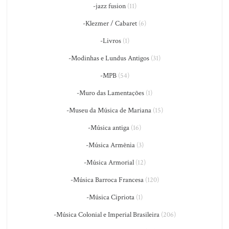
-jazz fusion
(11)
-Klezmer / Cabaret
(6)
-Livros
(1)
-Modinhas e Lundus Antigos
(31)
-MPB
(54)
-Muro das Lamentações
(1)
-Museu da Música de Mariana
(15)
-Música antiga
(16)
-Música Armênia
(3)
-Música Armorial
(12)
-Música Barroca Francesa
(120)
-Música Cipriota
(1)
-Música Colonial e Imperial Brasileira
(206)