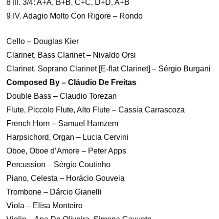
8 III. 3/4: A+A, B+B, C+C, D+D, A+B
9 IV. Adagio Molto Con Rigore – Rondo
Cello – Douglas Kier
Clarinet, Bass Clarinet – Nivaldo Orsi
Clarinet, Soprano Clarinet [E-flat Clarinet] – Sérgio Burgani
Composed By – Cláudio De Freitas
Double Bass – Claudio Torezan
Flute, Piccolo Flute, Alto Flute – Cassia Carrascoza
French Horn – Samuel Hamzem
Harpsichord, Organ – Lucia Cervini
Oboe, Oboe d’Amore – Peter Apps
Percussion – Sérgio Coutinho
Piano, Celesta – Horácio Gouveia
Trombone – Dárcio Gianelli
Viola – Elisa Monteiro