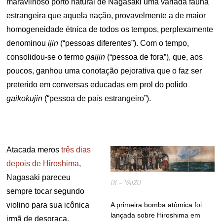
maravilhoso porto natural de Nagasaki uma variada fauna
estrangeira que aquela nação, provavelmente a de maior
homogeneidade étnica de todos os tempos, perplexamente
denominou
ijin
(“pessoas diferentes”). Com o tempo,
consolidou-se o termo
gaijin
(“pessoa de fora”), que, aos
poucos, ganhou uma conotação pejorativa que o faz ser
preterido em conversas educadas em prol do polido
gaikokujin
(“pessoa de país estrangeiro”).
Atacada meros
três dias
depois de Hiroshima
,
Nagasaki pareceu
IX – YAIZU
sempre tocar segundo
violino para sua icônica
A primeira bomba atômica foi
lançada sobre Hiroshima em
irmã de desgraça.