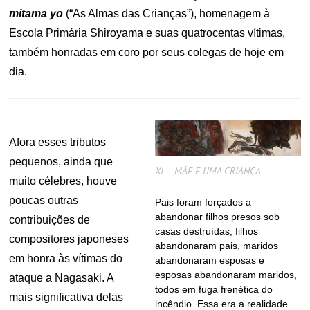
mitama yo
(“As Almas das Crianças”), homenagem à
Escola Primária Shiroyama e suas quatrocentas vítimas,
também honradas em coro por seus colegas de hoje em
dia.
Afora esses tributos
pequenos, ainda que
XI – MÃE E UMA CRIANÇA
muito célebres, houve
poucas outras
Pais foram forçados a
abandonar filhos presos sob
contribuições de
casas destruídas, filhos
compositores japoneses
abandonaram pais, maridos
em honra às vítimas do
abandonaram esposas e
esposas abandonaram maridos,
ataque a Nagasaki. A
todos em fuga frenética do
mais significativa delas
incêndio. Essa era a realidade