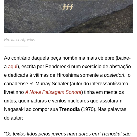
Hic iacet Alfredus
Ao contrário daquela peça homônima mais célebre (baixe-
a
aqui
), escrita por Penderecki num exercício de abstração
e dedicada à vítimas de Hiroshima somente
a posteriori
, o
canadense R. Murray Schafer (autor do interessantíssimo
livretinho
A Nova Paisagem Sonora
) tinha em mente os
gritos, queimaduras e ventos nucleares que assolaram
Nagasaki ao compor sua
Trenodia
(1970). Nas palavras
do autor:
“
Os textos lidos pelos jovens narradores em ‘Trenodia’ são