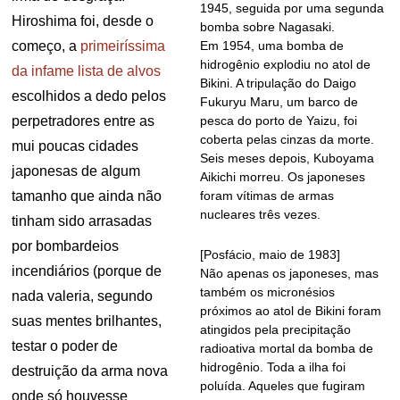
1945, seguida por uma segunda
Hiroshima foi, desde o
bomba sobre Nagasaki.
começo, a
primeiríssima
Em 1954, uma bomba de
hidrogênio explodiu no atol de
da infame lista de alvos
Bikini. A tripulação do Daigo
escolhidos a dedo pelos
Fukuryu Maru, um barco de
perpetradores entre as
pesca do porto de Yaizu, foi
coberta pelas cinzas da morte.
mui poucas cidades
Seis meses depois, Kuboyama
japonesas de algum
Aikichi morreu. Os japoneses
tamanho que ainda não
foram vítimas de armas
nucleares três vezes.
tinham sido arrasadas
por bombardeios
[Posfácio, maio de 1983]
incendiários (porque de
Não apenas os japoneses, mas
também os micronésios
nada valeria, segundo
próximos ao atol de Bikini foram
suas mentes brilhantes,
atingidos pela precipitação
testar o poder de
radioativa mortal da bomba de
hidrogênio. Toda a ilha foi
destruição da arma nova
poluída. Aqueles que fugiram
onde só houvesse