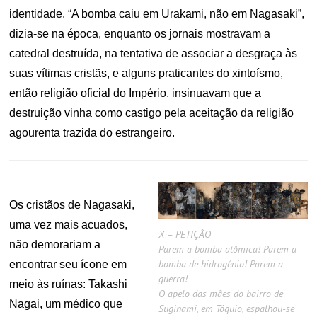
identidade. “A bomba caiu em Urakami, não em Nagasaki”,
dizia-se na época, enquanto os jornais mostravam a
catedral destruída, na tentativa de associar a desgraça às
suas vítimas cristãs, e alguns praticantes do xintoísmo,
então religião oficial do Império, insinuavam que a
destruição vinha como castigo pela aceitação da religião
agourenta trazida do estrangeiro.
Os cristãos de Nagasaki,
uma vez mais acuados,
X – PETIÇÃO
não demorariam a
Parem a bomba atômica! Parem a
bomba de hidrogênio! Parem a
encontrar seu ícone em
guerra!
meio às ruínas: Takashi
O apelo das mães do bairro de
Nagai, um médico que
Suginami, em Tóquio, espalhou-se