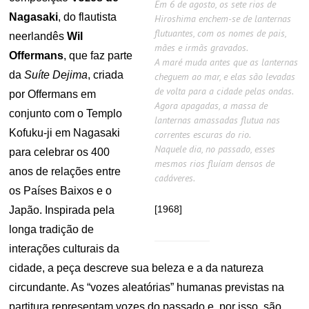
Em 6 de agosto, os sete rios de
Nagasaki
, do flautista
Hiroshima enchem-se de lanternas
flutuantes, com os nomes de pais,
neerlandês
Wil
mães e irmãs gravados.
Offermans
, que faz parte
A maré muda antes que as lanternas
da
Suíte Dejima
, criada
cheguem ao mar, e elas são levadas
de volta para a cidade pelas ondas.
por Offermans em
Agora apagadas, a massa de
conjunto com o Templo
lanternas amassadas flutua nas
Kofuku-ji em Nagasaki
correntes escuras do rio.
Naquele dia, no passado, esses
para celebrar os 400
mesmos rios fluíam densos de
anos de relações entre
cadáveres.
os Países Baixos e o
[1968]
Japão. Inspirada pela
longa tradição de
interações culturais da
cidade, a peça descreve sua beleza e a da natureza
circundante. As “vozes aleatórias” humanas previstas na
partitura representam vozes do passado e, por isso, são