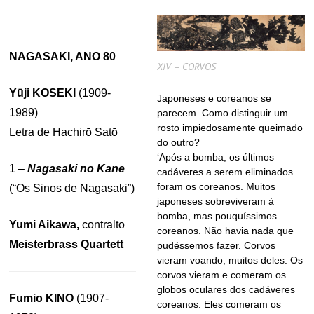
NAGASAKI, ANO 80
XIV – CORVOS
Yūji KOSEKI
(1909-
Japoneses e coreanos se
1989)
parecem. Como distinguir um
rosto impiedosamente queimado
Letra de Hachirō Satō
do outro?
‘Após a bomba, os últimos
1 –
Nagasaki no Kane
cadáveres a serem eliminados
foram os coreanos. Muitos
(“Os Sinos de Nagasaki”)
japoneses sobreviveram à
bomba, mas pouquíssimos
Yumi Aikawa,
contralto
coreanos. Não havia nada que
Meisterbrass Quartett
pudéssemos fazer. Corvos
vieram voando, muitos deles. Os
corvos vieram e comeram os
globos oculares dos cadáveres
Fumio KINO
(1907-
coreanos. Eles comeram os