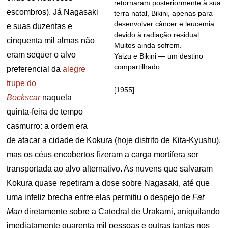
retornaram posteriormente à sua
escombros). Já Nagasaki
terra natal, Bikini, apenas para
desenvolver câncer e leucemia
e suas duzentas e
devido à radiação residual.
cinquenta mil almas não
Muitos ainda sofrem.
eram sequer o alvo
Yaizu e Bikini — um destino
compartilhado.
preferencial da
alegre
trupe do
[1955]
Bockscar
naquela
quinta-feira de tempo
casmurro: a ordem era
de atacar a cidade de Kokura (hoje distrito de Kita-Kyushu),
mas os céus encobertos fizeram a carga mortífera ser
transportada ao alvo alternativo. As nuvens que salvaram
Kokura quase repetiram a dose sobre Nagasaki, até que
uma infeliz brecha entre elas permitiu o despejo de
Fat
Man
diretamente sobre a Catedral de Urakami, aniquilando
imediatamente quarenta mil pessoas e outras tantas nos