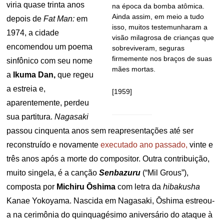
viria quase trinta anos
na época da bomba atômica.
Ainda assim, em meio a tudo
depois de
Fat Man:
em
isso, muitos testemunharam a
1974, a cidade
visão milagrosa de crianças que
encomendou um poema
sobreviveram, seguras
firmemente nos braços de suas
sinfônico com seu nome
mães mortas.
a
Ikuma Dan,
que regeu
a estreia e,
[1959]
aparentemente, perdeu
sua partitura.
Nagasaki
passou cinquenta anos sem reapresentações até ser
reconstruído e novamente
executado ano passado,
vinte e
três anos após a morte do compositor. Outra contribuição,
muito singela, é a canção
Senbazuru
(“Mil Grous”),
composta por
Michiru Ōshima
com letra da
hibakusha
Kanae Yokoyama. Nascida em Nagasaki, Ōshima estreou-
a na cerimônia do quinquagésimo aniversário do ataque à