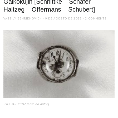
Gaikokujin [Schnittke – Schafer –
Haitzeg – Offermans – Schubert]
AUTHOR
POSTED
VASSILY GENRIKHOVICH
9 DE AGOSTO DE 2025
2 COMMENTS
ON
9.8.1945 11:02 [Foto do autor]