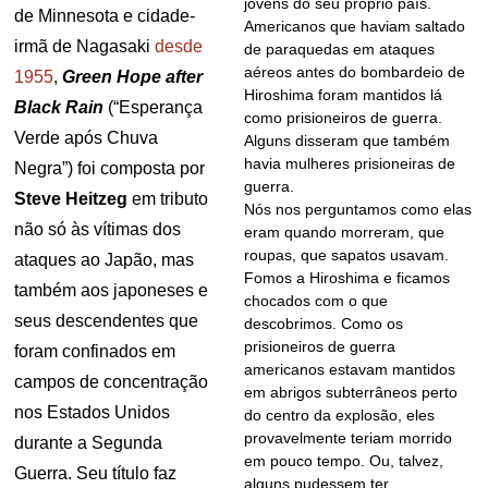
jovens do seu próprio país.
de Minnesota e cidade-
Americanos que haviam saltado
irmã de Nagasaki
desde
de paraquedas em ataques
aéreos antes do bombardeio de
1955
,
Green Hope after
Hiroshima foram mantidos lá
Black Rain
(“Esperança
como prisioneiros de guerra.
Verde após Chuva
Alguns disseram que também
havia mulheres prisioneiras de
Negra”) foi composta por
guerra.
Steve Heitzeg
em tributo
Nós nos perguntamos como elas
não só às vítimas dos
eram quando morreram, que
roupas, que sapatos usavam.
ataques ao Japão, mas
Fomos a Hiroshima e ficamos
também aos japoneses e
chocados com o que
seus descendentes que
descobrimos. Como os
prisioneiros de guerra
foram confinados em
americanos estavam mantidos
campos de concentração
em abrigos subterrâneos perto
nos Estados Unidos
do centro da explosão, eles
provavelmente teriam morrido
durante a Segunda
em pouco tempo. Ou, talvez,
Guerra. Seu título faz
alguns pudessem ter