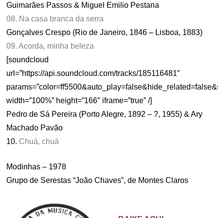
Guimarães Passos & Miguel Emilio Pestana
08. Na casa branca da serra
Gonçalves Crespo (Rio de Janeiro, 1846 – Lisboa, 1883)
09. Acorda, minha beleza
[soundcloud
url=”https://api.soundcloud.com/tracks/185116481″
params=”color=ff5500&auto_play=false&hide_related=fals
width=”100%” height=”166″ iframe=”true” /]
Pedro de Sá Pereira (Porto Alegre, 1892 – ?, 1955) & Ary
Machado Pavão
10.
Chuá, chuá
Modinhas – 1978
Grupo de Serestas “João Chaves”, de Montes Claros