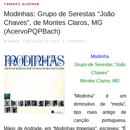
TAVARES, ALDEMAR
Modinhas: Grupo de Serestas “João
Chaves”, de Montes Claros, MG
(AcervoPQPBach)
AUTHOR
POSTED
BISNAGA
7 DE JULHO DE 2017
5 COMMENTS
ON
Modinha
Grupo de Serestas “João
Chaves”
Montes Claros, MG
“Modinha” é um
diminutivo de “moda”,
tipo mais antigo de
canção portuguesa.
Mário de Andrade, em “Modinhas Imperiais”, escreveu: “É