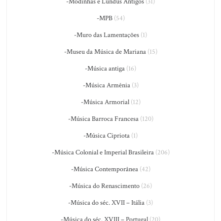
-Modinhas e Lundus Antigos
(31)
-MPB
(54)
-Muro das Lamentações
(1)
-Museu da Música de Mariana
(15)
-Música antiga
(16)
-Música Armênia
(3)
-Música Armorial
(12)
-Música Barroca Francesa
(120)
-Música Cipriota
(1)
-Música Colonial e Imperial Brasileira
(206)
-Música Contemporânea
(42)
-Música do Renascimento
(26)
-Música do séc. XVII – Itália
(3)
-Música do séc. XVIII – Portugal
(20)