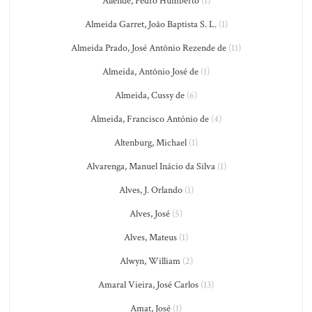
Allende, Pedro Humberto
(1)
Almeida Garret, João Baptista S. L.
(1)
Almeida Prado, José Antônio Rezende de
(11)
Almeida, Antônio José de
(1)
Almeida, Cussy de
(6)
Almeida, Francisco António de
(4)
Altenburg, Michael
(1)
Alvarenga, Manuel Inácio da Silva
(1)
Alves, J. Orlando
(1)
Alves, José
(5)
Alves, Mateus
(1)
Alwyn, William
(2)
Amaral Vieira, José Carlos
(13)
Amat, José
(1)