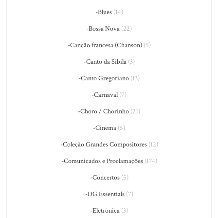
-Blues
(14)
-Bossa Nova
(22)
-Canção francesa (Chanson)
(5)
-Canto da Sibila
(3)
-Canto Gregoriano
(13)
-Carnaval
(7)
-Choro / Chorinho
(21)
-Cinema
(5)
-Coleção Grandes Compositores
(12)
-Comunicados e Proclamações
(174)
-Concertos
(5)
-DG Essentials
(7)
-Eletrônica
(3)