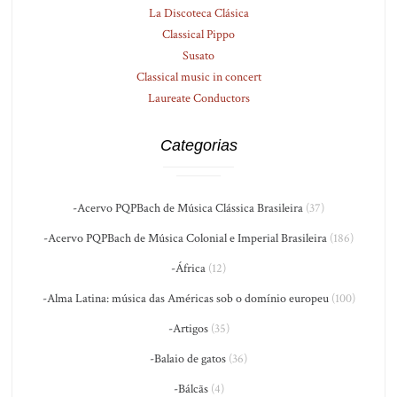
La Discoteca Clásica
Classical Pippo
Susato
Classical music in concert
Laureate Conductors
Categorias
-Acervo PQPBach de Música Clássica Brasileira
(37)
-Acervo PQPBach de Música Colonial e Imperial Brasileira
(186)
-África
(12)
-Alma Latina: música das Américas sob o domínio europeu
(100)
-Artigos
(35)
-Balaio de gatos
(36)
-Bálcãs
(4)