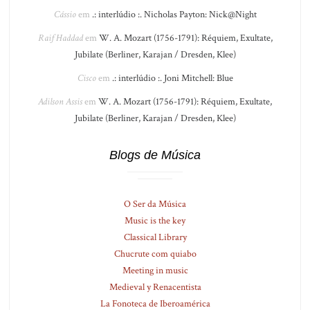
Cássio
em
.: interlúdio :. Nicholas Payton: Nick@Night
Raif Haddad
em
W. A. Mozart (1756-1791): Réquiem, Exultate,
Jubilate (Berliner, Karajan / Dresden, Klee)
Cisco
em
.: interlúdio :. Joni Mitchell: Blue
Adilson Assis
em
W. A. Mozart (1756-1791): Réquiem, Exultate,
Jubilate (Berliner, Karajan / Dresden, Klee)
Blogs de Música
O Ser da Música
Music is the key
Classical Library
Chucrute com quiabo
Meeting in music
Medieval y Renacentista
La Fonoteca de Iberoamérica