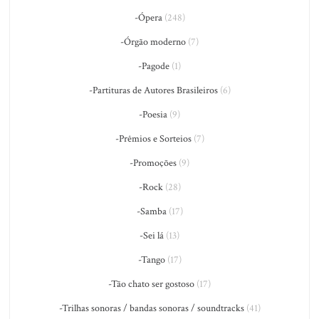
-Ópera
(248)
-Órgão moderno
(7)
-Pagode
(1)
-Partituras de Autores Brasileiros
(6)
-Poesia
(9)
-Prêmios e Sorteios
(7)
-Promoções
(9)
-Rock
(28)
-Samba
(17)
-Sei lá
(13)
-Tango
(17)
-Tão chato ser gostoso
(17)
-Trilhas sonoras / bandas sonoras / soundtracks
(41)