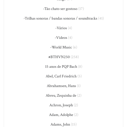
-Tão chato ser gostoso
(17)
-Trilhas sonoras / bandas sonoras / soundtracks
(41)
-Vários
(4)
-Vídeos
(4)
-World Music
(6)
#BTHVN250
(258)
15 anos de PQP Bach
(8)
Abel, Carl Friedrich
(5)
Abrahamsen, Hans
(1)
Abreu, Zequinha de
(2)
Achron, Joseph
(2)
Adam, Adolphe
(2)
Adams, John
(15)