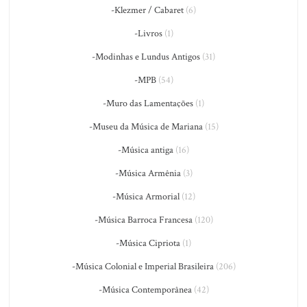
-Klezmer / Cabaret
(6)
-Livros
(1)
-Modinhas e Lundus Antigos
(31)
-MPB
(54)
-Muro das Lamentações
(1)
-Museu da Música de Mariana
(15)
-Música antiga
(16)
-Música Armênia
(3)
-Música Armorial
(12)
-Música Barroca Francesa
(120)
-Música Cipriota
(1)
-Música Colonial e Imperial Brasileira
(206)
-Música Contemporânea
(42)