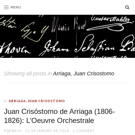
SE
MENU
Showing all posts in
Arriaga, Juan Crisostomo
ARRIAGA, JUAN CRISOSTOMO
In
Juan Crisóstomo de Arriaga (1806-
1826): L’Oeuvre Orchestrale
AUTHOR
POSTED
PQPBACH
21 DE JANEIRO DE 2018
1 COMMENT