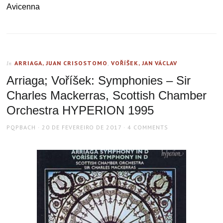
Avicenna
ARRIAGA, JUAN CRISOSTOMO
,
VOŘÍŠEK, JAN VÁCLAV
In
Arriaga; Voříšek: Symphonies – Sir
Charles Mackerras, Scottish Chamber
Orchestra HYPERION 1995
AUTHOR
POSTED
PQPBACH
20 DE FEVEREIRO DE 2017
4 COMMENTS
ON