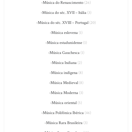
-Música do Renascimento
(26)
-Música do séc. XVII – Itália
(3)
-Música do séc. XVIII – Portugal
(20)
-Música eslovena
(1)
-Música estadunidense
(1)
-Música Gauchesca
(1)
-Música Indiana
(2)
-Música indígena
(8)
-Música Medieval
(8)
-Música Moderna
(3)
-Música oriental
(5)
-Música Polifônica Ibérica
(46)
-Música Rara Brasileira
(3)