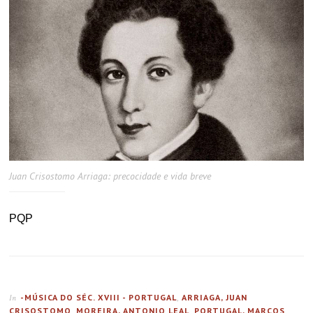
Juan Crisostomo Arriaga: precocidade e vida breve
PQP
-MÚSICA DO SÉC. XVIII - PORTUGAL
,
ARRIAGA, JUAN
In
CRISOSTOMO
,
MOREIRA, ANTONIO LEAL
,
PORTUGAL, MARCOS
,