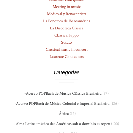
Meeting in music
Medieval y Renacentista
La Fonoteca de Iberoamérica
La Discoteca Clásica
Classical Pippo
Susato
Classical music in concert
Laureate Conductors
Categorias
-Acervo PQPBach de Música Clássica Brasileira
(37)
-Acervo PQPBach de Música Colonial e Imperial Brasileira
(186)
-África
(12)
-Alma Latina: música das Américas sob o domínio europeu
(100)