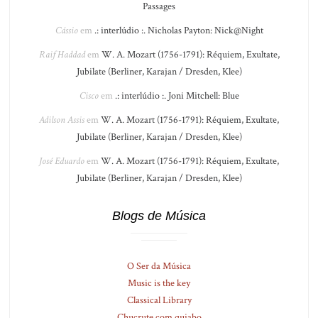
Passages
Cássio
em
.: interlúdio :. Nicholas Payton: Nick@Night
Raif Haddad
em
W. A. Mozart (1756-1791): Réquiem, Exultate,
Jubilate (Berliner, Karajan / Dresden, Klee)
Cisco
em
.: interlúdio :. Joni Mitchell: Blue
Adilson Assis
em
W. A. Mozart (1756-1791): Réquiem, Exultate,
Jubilate (Berliner, Karajan / Dresden, Klee)
José Eduardo
em
W. A. Mozart (1756-1791): Réquiem, Exultate,
Jubilate (Berliner, Karajan / Dresden, Klee)
Blogs de Música
O Ser da Música
Music is the key
Classical Library
Chucrute com quiabo