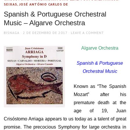
SEIXAS, JOSÉ ANTÓNIO CARLOS DE
Spanish & Portuguese Orchestral
Music – Algarve Orchestra
AUTHOR
POSTED
BISNAGA
2 DE DEZEMBRO DE 2017
LEAVE A COMMENT
ON
Algarve Orchestra
Spanish & Portuguese
Orchestral Music
Known as “The Spanish
Mozart” after his
premature death at the
age of 19, Juan
Crisóstomo Arriaga appears to us today as a talent of great
promise. The precocious Symphony for large orchestra in