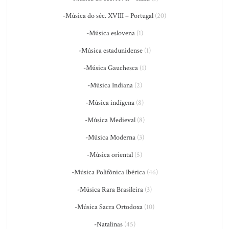
-Música do séc. XVIII – Portugal
(20)
-Música eslovena
(1)
-Música estadunidense
(1)
-Música Gauchesca
(1)
-Música Indiana
(2)
-Música indígena
(8)
-Música Medieval
(8)
-Música Moderna
(3)
-Música oriental
(5)
-Música Polifônica Ibérica
(46)
-Música Rara Brasileira
(3)
-Música Sacra Ortodoxa
(10)
-Natalinas
(45)