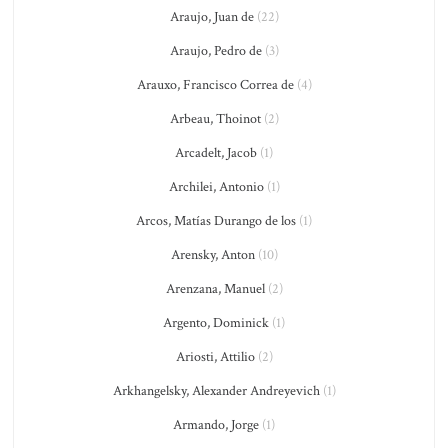
Araujo, Juan de
(22)
Araujo, Pedro de
(3)
Arauxo, Francisco Correa de
(4)
Arbeau, Thoinot
(2)
Arcadelt, Jacob
(1)
Archilei, Antonio
(1)
Arcos, Matías Durango de los
(1)
Arensky, Anton
(10)
Arenzana, Manuel
(2)
Argento, Dominick
(1)
Ariosti, Attilio
(2)
Arkhangelsky, Alexander Andreyevich
(1)
Armando, Jorge
(1)