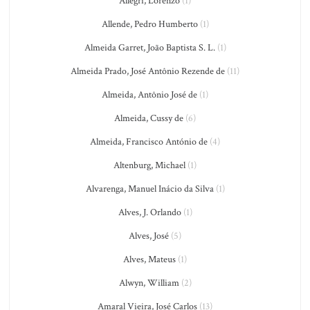
Allegri, Lorenzo
(1)
Allende, Pedro Humberto
(1)
Almeida Garret, João Baptista S. L.
(1)
Almeida Prado, José Antônio Rezende de
(11)
Almeida, Antônio José de
(1)
Almeida, Cussy de
(6)
Almeida, Francisco António de
(4)
Altenburg, Michael
(1)
Alvarenga, Manuel Inácio da Silva
(1)
Alves, J. Orlando
(1)
Alves, José
(5)
Alves, Mateus
(1)
Alwyn, William
(2)
Amaral Vieira, José Carlos
(13)