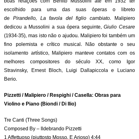
boas relações com Benito Mussolini até em 1932 ter
escolhido para uma das suas óperas o libreto
de
Pirandello,
La favola del figlio cambiato.
Malipiero
dedicou a Mussolini a sua ópera seguinte,
Giulio Cesare
(1934-35), mas isto não o ajudou. Malipiero foi também um
fino polemista e crítico musical. Não obstante o seu
isolamento artístico, Malipiero manteve contatos com os
melhores compositores do século XX, como Igor
Stravinsky, Ernest Bloch, Luigi Dallapiccola e Luciano
Berio.
Pizzetti / Malipiero / Respighi / Casella: Obras para
Violino e Piano (Biondi / Di Ilio)
Tre Canti (Three Songs)
Composed By – Ildebrando Pizzetti
1 Affettuoso (piuttosto Mosso, E Arioso) 4:44