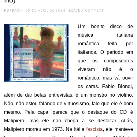
AUTHOR
POSTED
PQPBACH
25 DE ABRIL DE 2024
LEAVE A COMMENT
ON
Um bonito disco de
música italiana
romântica feita por
italianos. O período em
que os compositores
viveram não é o
romântico, mas vá ouvir
os caras. Fabio Biondi,
além de dar belas entrevistas, é um monstro no violino.
Não, não estou falando de virtuosismo, falo que ele é bom
mesmo. Pela capa, parece que o destaque do CD é
Malipiero, mas ele não chega a se destacar. Aliás,
Malipiero morreu em 1973. Na Itália
fascista
, ele manteve