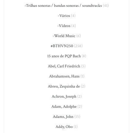
-Trilhas sonoras / bandas sonoras / soundtracks
(41)
-Vários
(4)
-Vídeos
(4)
-World Music
(6)
#BTHVN250
(258)
15 anos de PQP Bach
(8)
Abel, Carl Friedrich
(5)
Abrahamsen, Hans
(1)
Abreu, Zequinha de
(2)
Achron, Joseph
(2)
Adam, Adolphe
(2)
Adams, John
(15)
Addy, Obo
(1)