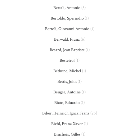
Bertali, Antonio
(3)
Bertoldo, Sperindio
(1)
Bertoli, Giovanni Antonio
(1)
Berwald, Franz
(6)
Besard, Jean Baptiste
(1)
Besteirol
(1)
Béthune, Michel
(1)
Bettis, John
(1)
Beuger, Antoine
(1)
Biato, Eduardo
(1)
Biber, Heinrich Ignaz Franz
(25)
Biebl, Franz Xaver
(1)
Binchois, Gilles
(1)