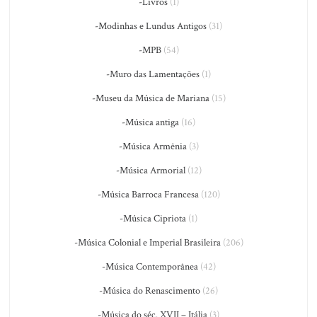
-Livros
(1)
-Modinhas e Lundus Antigos
(31)
-MPB
(54)
-Muro das Lamentações
(1)
-Museu da Música de Mariana
(15)
-Música antiga
(16)
-Música Armênia
(3)
-Música Armorial
(12)
-Música Barroca Francesa
(120)
-Música Cipriota
(1)
-Música Colonial e Imperial Brasileira
(206)
-Música Contemporânea
(42)
-Música do Renascimento
(26)
-Música do séc. XVII – Itália
(3)