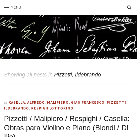
SE
MENU
Showing all posts in
Pizzetti, Ildebrando
CASELLA, ALFREDO
,
MALIPIERO, GIAN FRANCESCO
,
PIZZETTI,
In
ILDEBRANDO
,
RESPIGHI,OTTORINO
Pizzetti / Malipiero / Respighi / Casella:
Obras para Violino e Piano (Biondi / Di
Ilio)