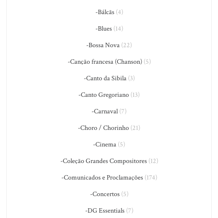
-Bálcãs
(4)
-Blues
(14)
-Bossa Nova
(22)
-Canção francesa (Chanson)
(5)
-Canto da Sibila
(3)
-Canto Gregoriano
(13)
-Carnaval
(7)
-Choro / Chorinho
(21)
-Cinema
(5)
-Coleção Grandes Compositores
(12)
-Comunicados e Proclamações
(174)
-Concertos
(5)
-DG Essentials
(7)