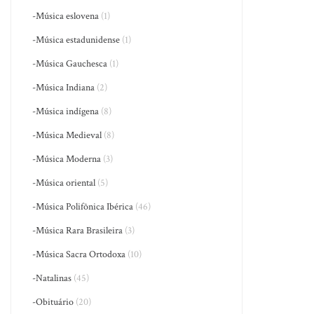
-Música eslovena
(1)
-Música estadunidense
(1)
-Música Gauchesca
(1)
-Música Indiana
(2)
-Música indígena
(8)
-Música Medieval
(8)
-Música Moderna
(3)
-Música oriental
(5)
-Música Polifônica Ibérica
(46)
-Música Rara Brasileira
(3)
-Música Sacra Ortodoxa
(10)
-Natalinas
(45)
-Obituário
(20)