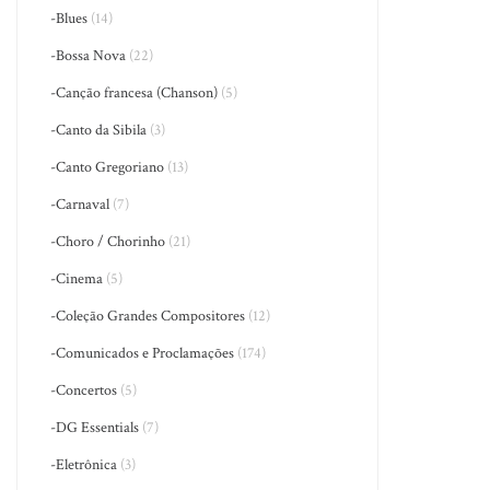
-Blues
(14)
-Bossa Nova
(22)
-Canção francesa (Chanson)
(5)
-Canto da Sibila
(3)
-Canto Gregoriano
(13)
-Carnaval
(7)
-Choro / Chorinho
(21)
-Cinema
(5)
-Coleção Grandes Compositores
(12)
-Comunicados e Proclamações
(174)
-Concertos
(5)
-DG Essentials
(7)
-Eletrônica
(3)