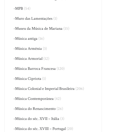
-MPB
(54)
-Muro das Lamentações
(1)
-Museu da Música de Mariana
(15)
-Música antiga
(16)
-Música Armênia
(3)
-Música Armorial
(12)
-Música Barroca Francesa
(120)
-Música Cipriota
(1)
-Música Colonial e Imperial Brasileira
(206)
-Música Contemporânea
(42)
-Música do Renascimento
(26)
-Música do séc. XVII – Itália
(3)
-Música do séc. XVIII – Portugal
(20)