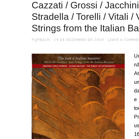
Cazzati / Grossi / Jacchini 
Stradella / Torelli / Vitali
Strings from the Italian B
AUTHOR
POSTED
PQPBACH
29 DE DEZEMBRO DE 2019
LEAVE A COMME
ON
U
nã
At
um
da
e 
t
Pr
us
1