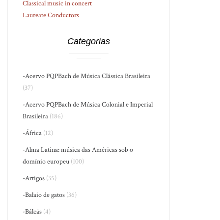
Classical music in concert
Laureate Conductors
Categorias
-Acervo PQPBach de Música Clássica Brasileira
(37)
-Acervo PQPBach de Música Colonial e Imperial
Brasileira
(186)
-África
(12)
-Alma Latina: música das Américas sob o
domínio europeu
(100)
-Artigos
(35)
-Balaio de gatos
(36)
-Bálcãs
(4)