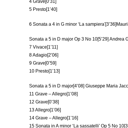
4 Grave[0’31]
5 Presto[1’40]
6 Sonata a 4 in G minor ‘La sampiera'[3’36]Maur
Sonata a 5 in D major Op 3 No 10[5’29] Andrea 
7 Vivace[1’11]
8 Adagio[2’06]
9 Grave[0’59]
10 Presto[1’13]
Sonata a 5 in D major[4’08] Giuseppe Maria Jac
11 Grave – Allegro[1’08]
12 Grave[0’38]
13 Allegro[1’06]
14 Grave – Allegro[1’16]
15 Sonata in A minor ‘La sassatelli’ Op 5 No 10[