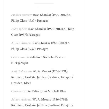
candida pires
em
Ravi Shankar (1920-2012) &
Philip Glass (1937): Passages
Pedro Ipê
em
Ravi Shankar (1920-2012) & Philip
Glass (1937): Passages
Adilson Assis
em
Ravi Shankar (1920-2012) &
Philip Glass (1937): Passages
Cássio
em
.: interlúdio :. Nicholas Payton:
Nick@Night
Raif Haddad
em
W. A. Mozart (1756-1791):
Réquiem, Exultate, Jubilate (Berliner, Karajan /
Dresden, Klee)
Cisco
em
.: interlúdio :. Joni Mitchell: Blue
Adilson Assis
em
W. A. Mozart (1756-1791):
Réquiem, Exultate, Jubilate (Berliner, Karajan /