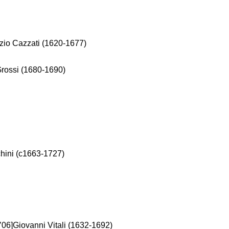
izio Cazzati (1620-1677)
Grossi (1680-1690)
chini (c1663-1727)
3’06]Giovanni Vitali (1632-1692)