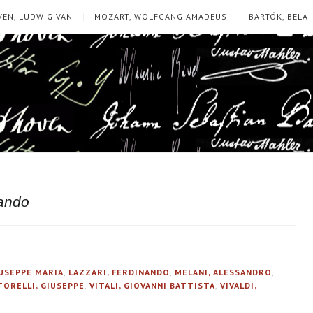
EN, LUDWIG VAN
MOZART, WOLFGANG AMADEUS
BARTÓK, BÉLA
nando
IUSEPPE MARIA
,
LAZZARI, FERDINANDO
,
MELANI, ALESSANDRO
,
TORELLI, GIUSEPPE
,
VITALI, GIOVANNI BATTISTA
,
VIVALDI,