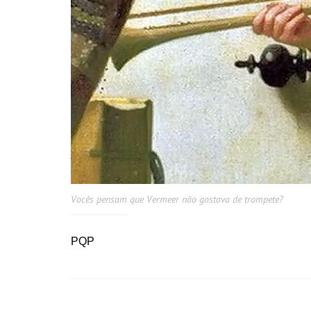
Vocês pensam que Vermeer não gostava de trompete?
PQP