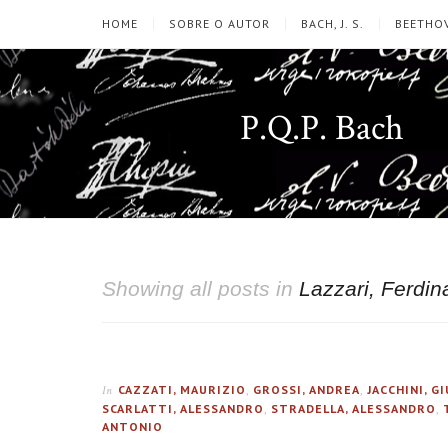
HOME
SOBRE O AUTOR
BACH, J. S.
BEETHOV
P.Q.P. Bach
Showing all posts in
Lazzari, Ferdi
CAZZATI, MAURIZIO
,
GROSSI, ANDREA
,
JACCHINI, G
In
SCARLATTI, ALESSANDRO
,
STRADELLA, ALESSANDRO
,
ANTONIO