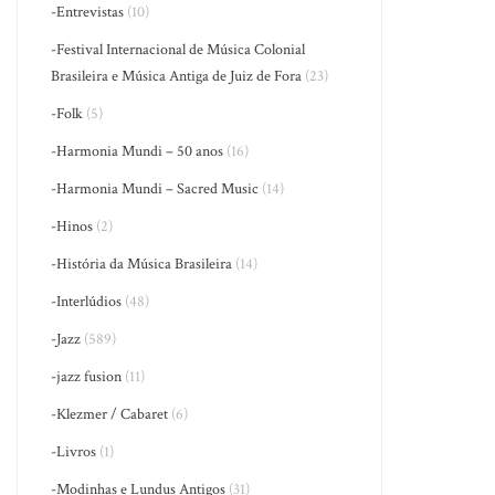
-Entrevistas
(10)
-Festival Internacional de Música Colonial
Brasileira e Música Antiga de Juiz de Fora
(23)
-Folk
(5)
-Harmonia Mundi – 50 anos
(16)
-Harmonia Mundi – Sacred Music
(14)
-Hinos
(2)
-História da Música Brasileira
(14)
-Interlúdios
(48)
-Jazz
(589)
-jazz fusion
(11)
-Klezmer / Cabaret
(6)
-Livros
(1)
-Modinhas e Lundus Antigos
(31)