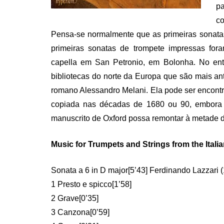
p
co
Pensa-se normalmente que as primeiras sonatas
primeiras sonatas de trompete impressas for
capella em San Petronio, em Bolonha. No ent
bibliotecas do norte da Europa que são mais an
romano Alessandro Melani. Ela pode ser encont
copiada nas décadas de 1680 ou 90, embora
manuscrito de Oxford possa remontar à metade d
Music for Trumpets and Strings from the Ital
Sonata a 6 in D major[5’43] Ferdinando Lazzari 
1 Presto e spicco[1’58]
2 Grave[0’35]
3 Canzona[0’59]