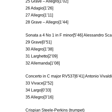
25 Grave – Allegro[1’02]
26 Adagio[1’26]
27 Allegro[1’11]
28 Grave – Allegro[1’44]
Sonata a 4 No 1 in F minor[5’46] Alessandro Scar
29 Grave[0’51]
30 Allegro[1’38]
31 Larghetto[2’09]
32 Allemanda[1’08]
Concerto in C major RV537[6’41] Antonio Vivald
33 Vivace[2’52]
34 Largo[0’33]
35 Allegro[3’16]
Crispian Steele-Perkins (trumpet)