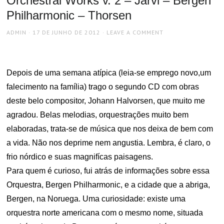
Orchestral Works v. 2 – Järvi – Bergen
Philharmonic – Thorsen
AUTHOR
POSTED
ADMIN
17 DE JUNHO DE 2012
LEAVE A COMMENT
ON
Depois de uma semana atípica (leia-se emprego novo,um
falecimento na família) trago o segundo CD com obras
deste belo compositor, Johann Halvorsen, que muito me
agradou. Belas melodias, orquestrações muito bem
elaboradas, trata-se de música que nos deixa de bem com
a vida. Não nos deprime nem angustia. Lembra, é claro, o
frio nórdico e suas magnifícas paisagens.
Para quem é curioso, fui atrás de informações sobre essa
Orquestra, Bergen Philharmonic, e a cidade que a abriga,
Bergen, na Noruega. Uma curiosidade: existe uma
orquestra norte americana com o mesmo nome, situada