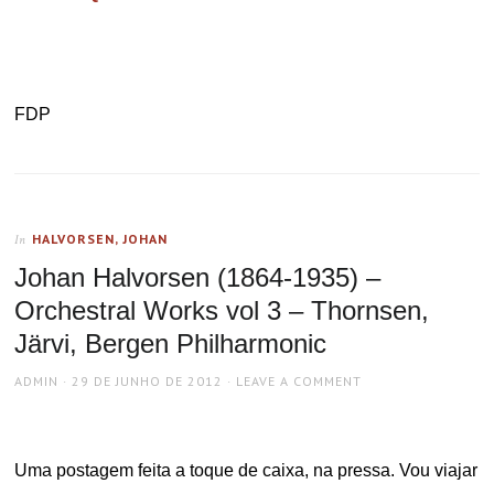
FDP
HALVORSEN, JOHAN
In
Johan Halvorsen (1864-1935) –
Orchestral Works vol 3 – Thornsen,
Järvi, Bergen Philharmonic
AUTHOR
POSTED
ADMIN
29 DE JUNHO DE 2012
LEAVE A COMMENT
ON
Uma postagem feita a toque de caixa, na pressa. Vou viajar