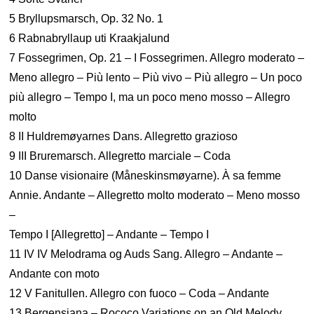
5 Bryllupsmarsch, Op. 32 No. 1
6 Rabnabryllaup uti Kraakjalund
7 Fossegrimen, Op. 21 – I Fossegrimen. Allegro moderato –
Meno allegro – Più lento – Più vivo – Più allegro – Un poco
più allegro – Tempo I, ma un poco meno mosso – Allegro
molto
8 II Huldremøyarnes Dans. Allegretto grazioso
9 III Bruremarsch. Allegretto marciale – Coda
10 Danse visionaire (Måneskinsmøyarne). À sa femme
Annie. Andante – Allegretto molto moderato – Meno mosso
–
Tempo I [Allegretto] – Andante – Tempo I
11 IV IV Melodrama og Auds Sang. Allegro – Andante –
Andante con moto
12 V Fanitullen. Allegro con fuoco – Coda – Andante
13 Bergensiana – Rococo Variations on an Old Melody