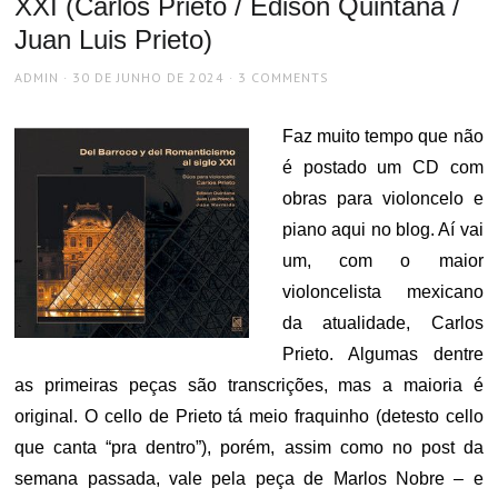
XXI (Carlos Prieto / Edison Quintana /
Juan Luis Prieto)
AUTHOR
POSTED
ADMIN
30 DE JUNHO DE 2024
3 COMMENTS
ON
Faz muito tempo que não
é postado um CD com
obras para violoncelo e
piano aqui no blog. Aí vai
um, com o maior
violoncelista mexicano
da atualidade, Carlos
Prieto. Algumas dentre
as primeiras peças são transcrições, mas a maioria é
original. O cello de Prieto tá meio fraquinho (detesto cello
que canta “pra dentro”), porém, assim como no post da
semana passada, vale pela peça de Marlos Nobre – e