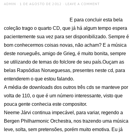
AUTHOR
POSTED
ADMIN
1 DE AGOSTO DE 2012
LEAVE A COMMENT
ON
E para concluir esta bela
coleção trago o quarto CD, que já há algum tempo espera
pacientemente sua vez para ser disponibilizado. Sempre é
bom conhecermos coisas novas, não acham? E a música
deste norueguês, amigo de Grieg, é muito bonita, sempre
se utilizando de temas do folclore de seu país.Ouçam as
belas Rapsódias Norueguesas, presentes neste cd, para
entenderem o que estou falando.
A média de downloads dos outros três cds se manteve por
volta de 110, o que é um número interessante, visto que
pouca gente conhecia este compositor.
Neeme Járvi continua impecável, para variar, regendo a
Bergen Philharmonic Orchestra, nos trazendo uma música
leve, solta, sem pretensões, porém muito emotiva. Eu já