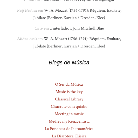
Cássio
em
.: interlúdio :. Nicholas Payton: Nick@Night
Raif Haddad
em
W. A. Mozart (1756-1791): Réquiem, Exultate,
Jubilate (Berliner, Karajan / Dresden, Klee)
Cisco
em
.: interlúdio :. Joni Mitchell: Blue
Adilson Assis
em
W. A. Mozart (1756-1791): Réquiem, Exultate,
Jubilate (Berliner, Karajan / Dresden, Klee)
Blogs de Música
O Ser da Música
Music is the key
Classical Library
Chucrute com quiabo
Meeting in music
Medieval y Renacentista
La Fonoteca de Iberoamérica
La Discoteca Clásica