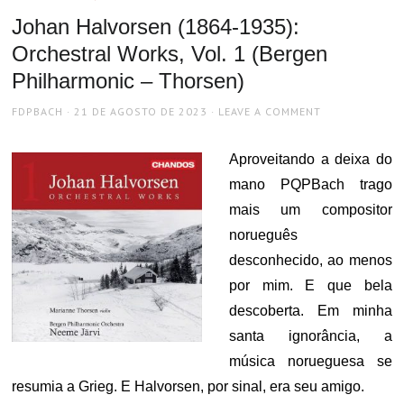
Johan Halvorsen (1864-1935):
Orchestral Works, Vol. 1 (Bergen
Philharmonic – Thorsen)
AUTHOR
POSTED
FDPBACH
21 DE AGOSTO DE 2023
LEAVE A COMMENT
ON
Aproveitando a deixa do
mano PQPBach trago
mais um compositor
norueguês
desconhecido, ao menos
por mim. E que bela
descoberta. Em minha
santa ignorância, a
música norueguesa se
resumia a Grieg. E Halvorsen, por sinal, era seu amigo.