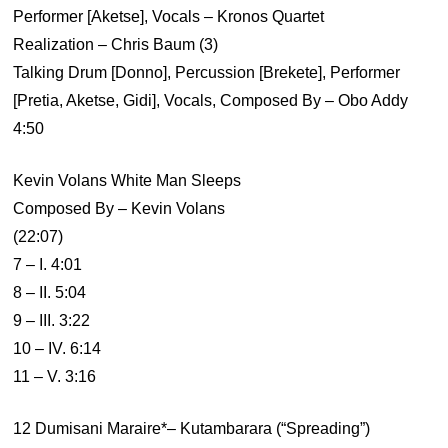
Performer [Aketse], Vocals – Kronos Quartet
Realization – Chris Baum (3)
Talking Drum [Donno], Percussion [Brekete], Performer
[Pretia, Aketse, Gidi], Vocals, Composed By – Obo Addy
4:50
Kevin Volans White Man Sleeps
Composed By – Kevin Volans
(22:07)
7 – I. 4:01
8 – II. 5:04
9 – III. 3:22
10 – IV. 6:14
11 – V. 3:16
12 Dumisani Maraire*– Kutambarara (“Spreading”)