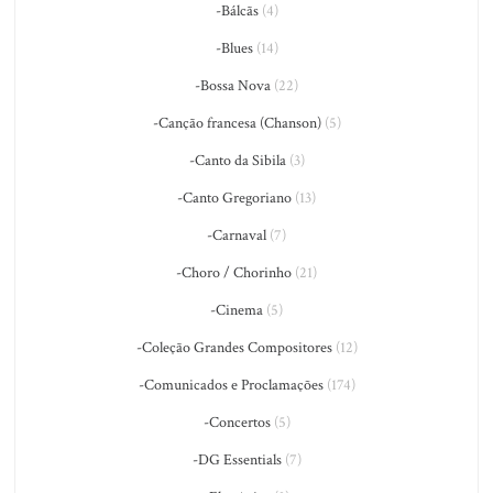
-Bálcãs
(4)
-Blues
(14)
-Bossa Nova
(22)
-Canção francesa (Chanson)
(5)
-Canto da Sibila
(3)
-Canto Gregoriano
(13)
-Carnaval
(7)
-Choro / Chorinho
(21)
-Cinema
(5)
-Coleção Grandes Compositores
(12)
-Comunicados e Proclamações
(174)
-Concertos
(5)
-DG Essentials
(7)