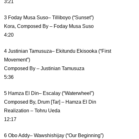
3:21
3 Foday Musa Suso– Tilliboyo (“Sunset”)
Kora, Composed By – Foday Musa Suso
4:20
4 Justinian Tamusuza– Ekitundu Ekisooka (“First
Movement”)
Composed By – Justinian Tamusuza
5:36
5 Hamza El Din– Escalay (“Waterwheel”)
Composed By, Drum [Tar] – Hamza El Din
Realization – Tohru Ueda
12:17
6 Obo Addy– Wawshishijay (“Our Beginning”)