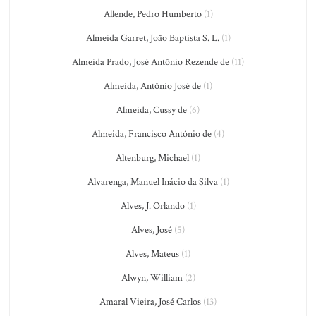
Allende, Pedro Humberto
(1)
Almeida Garret, João Baptista S. L.
(1)
Almeida Prado, José Antônio Rezende de
(11)
Almeida, Antônio José de
(1)
Almeida, Cussy de
(6)
Almeida, Francisco António de
(4)
Altenburg, Michael
(1)
Alvarenga, Manuel Inácio da Silva
(1)
Alves, J. Orlando
(1)
Alves, José
(5)
Alves, Mateus
(1)
Alwyn, William
(2)
Amaral Vieira, José Carlos
(13)