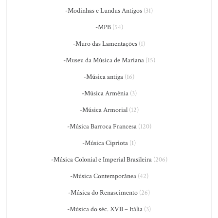
-Modinhas e Lundus Antigos
(31)
-MPB
(54)
-Muro das Lamentações
(1)
-Museu da Música de Mariana
(15)
-Música antiga
(16)
-Música Armênia
(3)
-Música Armorial
(12)
-Música Barroca Francesa
(120)
-Música Cipriota
(1)
-Música Colonial e Imperial Brasileira
(206)
-Música Contemporânea
(42)
-Música do Renascimento
(26)
-Música do séc. XVII – Itália
(3)