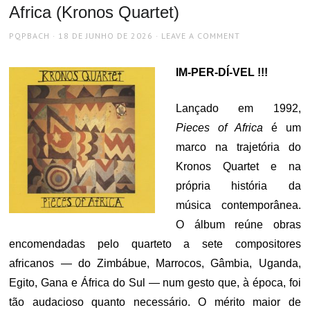
Africa (Kronos Quartet)
AUTHOR
POSTED
PQPBACH
18 DE JUNHO DE 2026
LEAVE A COMMENT
ON
IM-PER-DÍ-VEL !!!
Lançado em 1992,
Pieces of Africa
é um
marco na trajetória do
Kronos Quartet e na
própria história da
música contemporânea.
O álbum reúne obras
encomendadas pelo quarteto a sete compositores
africanos — do Zimbábue, Marrocos, Gâmbia, Uganda,
Egito, Gana e África do Sul — num gesto que, à época, foi
tão audacioso quanto necessário. O mérito maior de