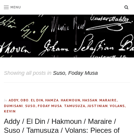
SE
MENU
Showing all posts in
Suso, Foday Musa
ADDY, OBO
,
EL DIN, HAMZA
,
HAKMOUN, HASSAN
,
MARAIRE,
In
DUMISANI
,
SUSO, FODAY MUSA
,
TAMUSUZA, JUSTINIAN
,
VOLANS,
KEVIN
Addy / El Din / Hakmoun / Maraire /
Suso / Tamusuza / Volans: Pieces of