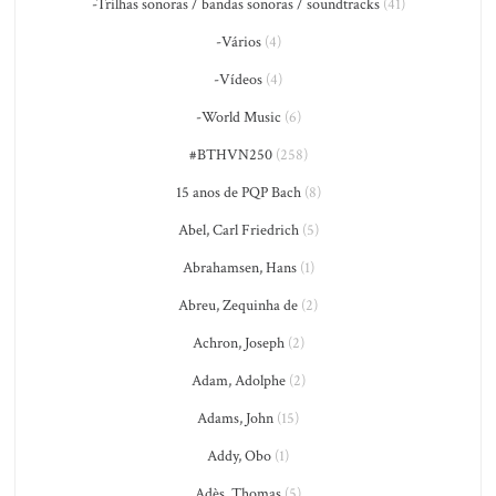
-Trilhas sonoras / bandas sonoras / soundtracks
(41)
-Vários
(4)
-Vídeos
(4)
-World Music
(6)
#BTHVN250
(258)
15 anos de PQP Bach
(8)
Abel, Carl Friedrich
(5)
Abrahamsen, Hans
(1)
Abreu, Zequinha de
(2)
Achron, Joseph
(2)
Adam, Adolphe
(2)
Adams, John
(15)
Addy, Obo
(1)
Adès, Thomas
(5)