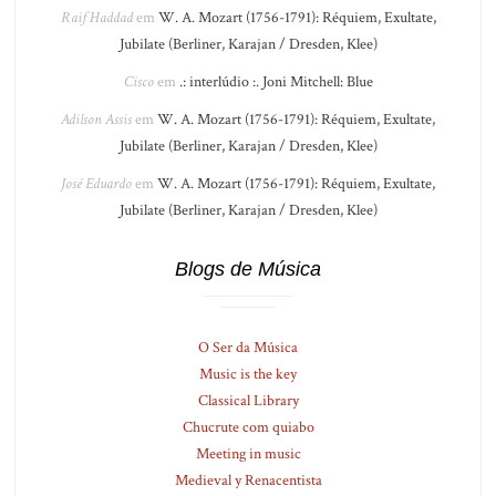
Raif Haddad
em
W. A. Mozart (1756-1791): Réquiem, Exultate,
Jubilate (Berliner, Karajan / Dresden, Klee)
Cisco
em
.: interlúdio :. Joni Mitchell: Blue
Adilson Assis
em
W. A. Mozart (1756-1791): Réquiem, Exultate,
Jubilate (Berliner, Karajan / Dresden, Klee)
José Eduardo
em
W. A. Mozart (1756-1791): Réquiem, Exultate,
Jubilate (Berliner, Karajan / Dresden, Klee)
Blogs de Música
O Ser da Música
Music is the key
Classical Library
Chucrute com quiabo
Meeting in music
Medieval y Renacentista