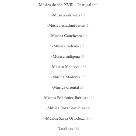
-Música do séc. XVIII – Portugal
(20)
-Música eslovena
(1)
-Música estadunidense
(1)
-Música Gauchesca
(1)
-Música Indiana
(2)
-Música indígena
(8)
-Música Medieval
(8)
-Música Moderna
(3)
-Música oriental
(5)
-Música Polifônica Ibérica
(46)
-Música Rara Brasileira
(3)
-Música Sacra Ortodoxa
(10)
-Natalinas
(45)