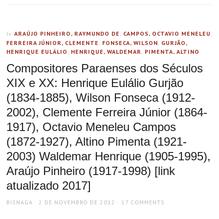
ARAÚJO PINHEIRO, RAYMUNDO DE
,
CAMPOS, OCTAVIO MENELEU
,
In
FERREIRA JÚNIOR, CLEMENTE
,
FONSECA, WILSON
,
GURJÃO,
HENRIQUE EULÁLIO
,
HENRIQUE, WALDEMAR
,
PIMENTA, ALTINO
Compositores Paraenses dos Séculos
XIX e XX: Henrique Eulálio Gurjão
(1834-1885), Wilson Fonseca (1912-
2002), Clemente Ferreira Júnior (1864-
1917), Octavio Meneleu Campos
(1872-1927), Altino Pimenta (1921-
2003) Waldemar Henrique (1905-1995),
Araújo Pinheiro (1917-1998) [link
atualizado 2017]
AUTHOR
POSTED
BISNAGA
2 DE NOVEMBRO DE 2012
17 COMMENTS
ON