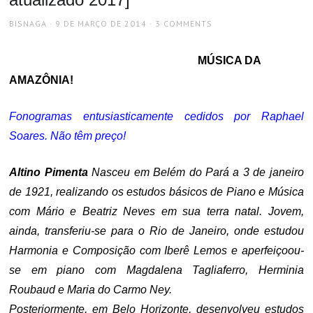
AUTHOR
POSTED
BISNAGA
9 DE MARÇO DE 2014
3 COMMENTS
ON
MÚSICA DA
AMAZÔNIA!
Fonogramas entusiasticamente cedidos por Raphael
Soares. Não têm preço!
Altino Pimenta
Nasceu em Belém do Pará a 3 de janeiro
de 1921, realizando os estudos básicos de Piano e Música
com Mário e Beatriz Neves em sua terra natal. Jovem,
ainda, transferiu-se para o Rio de Janeiro, onde estudou
Harmonia e Composição com Iberê Lemos e aperfeiçoou-
se em piano com Magdalena Tagliaferro, Herminia
Roubaud e Maria do Carmo Ney.
Posteriormente, em Belo Horizonte, desenvolveu estudos