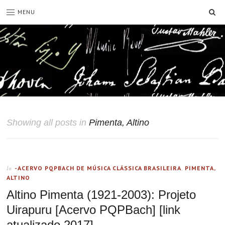
SE
MENU
Showing all posts in
Pimenta, Altino
-ACERVO PQPBACH DE MÚSICA CLÁSSICA BRASILEIRA
,
PIMENTA,
In
ALTINO
Altino Pimenta (1921-2003): Projeto
Uirapuru [Acervo PQPBach] [link
atualizado 2017]