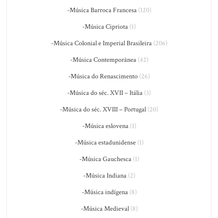
-Música Barroca Francesa
(120)
-Música Cipriota
(1)
-Música Colonial e Imperial Brasileira
(206)
-Música Contemporânea
(42)
-Música do Renascimento
(26)
-Música do séc. XVII – Itália
(3)
-Música do séc. XVIII – Portugal
(20)
-Música eslovena
(1)
-Música estadunidense
(1)
-Música Gauchesca
(1)
-Música Indiana
(2)
-Música indígena
(8)
-Música Medieval
(8)