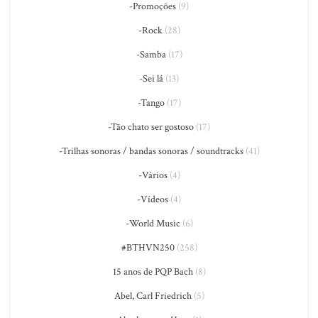
-Promoções
(9)
-Rock
(28)
-Samba
(17)
-Sei lá
(13)
-Tango
(17)
-Tão chato ser gostoso
(17)
-Trilhas sonoras / bandas sonoras / soundtracks
(41)
-Vários
(4)
-Vídeos
(4)
-World Music
(6)
#BTHVN250
(258)
15 anos de PQP Bach
(8)
Abel, Carl Friedrich
(5)