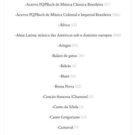
-Acervo PQPBach de Música Clássica Brasileira
(37)
-Acervo PQPBach de Música Colonial e Imperial Brasileira
(186)
-África
(12)
-Alma Latina: música das Américas sob o domínio europeu
(100)
-Artigos
(35)
-Balaio de gatos
(36)
-Bálcãs
(4)
-Blues
(14)
-Bossa Nova
(22)
-Canção francesa (Chanson)
(5)
-Canto da Sibila
(3)
-Canto Gregoriano
(13)
-Carnaval
(7)