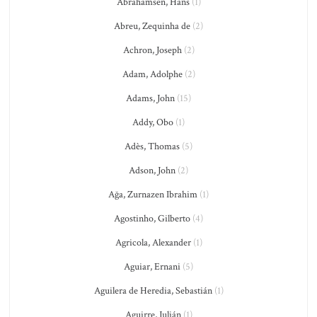
Abrahamsen, Hans
(1)
Abreu, Zequinha de
(2)
Achron, Joseph
(2)
Adam, Adolphe
(2)
Adams, John
(15)
Addy, Obo
(1)
Adès, Thomas
(5)
Adson, John
(2)
Ağa, Zurnazen Ibrahim
(1)
Agostinho, Gilberto
(4)
Agricola, Alexander
(1)
Aguiar, Ernani
(5)
Aguilera de Heredia, Sebastián
(1)
Aguirre, Julián
(1)