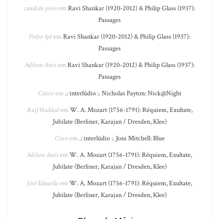
candida pires
em
Ravi Shankar (1920-2012) & Philip Glass (1937):
Passages
Pedro Ipê
em
Ravi Shankar (1920-2012) & Philip Glass (1937):
Passages
Adilson Assis
em
Ravi Shankar (1920-2012) & Philip Glass (1937):
Passages
Cássio
em
.: interlúdio :. Nicholas Payton: Nick@Night
Raif Haddad
em
W. A. Mozart (1756-1791): Réquiem, Exultate,
Jubilate (Berliner, Karajan / Dresden, Klee)
Cisco
em
.: interlúdio :. Joni Mitchell: Blue
Adilson Assis
em
W. A. Mozart (1756-1791): Réquiem, Exultate,
Jubilate (Berliner, Karajan / Dresden, Klee)
José Eduardo
em
W. A. Mozart (1756-1791): Réquiem, Exultate,
Jubilate (Berliner, Karajan / Dresden, Klee)