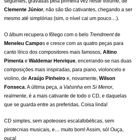
seguintes, gravadas pela primeira vez neste volume, de
Clemente Júnior
, não são tão cativantes, chegando a ser
mesmo até simplórias (sim, o nível cai um pouco…).
O álbum recupera o fôlego com o belo
Trendment
de
Meneleu Campo
s e cresce com as quatro peças para
canto lírico dos compositores mais famosos,
Altino
Pimenta
e
Waldemar Henrique
, encerrando-se nas duas
composições mais inspiradas, para piano, violoncelo e
violino, de
Araújo Pinheiro
e, novamente,
Wilson
Fonseca
. A última peça, a
Valsinha em Si Menor
,
realmente, é a mais cativante de todo o CD, e daquelas
que se guarda entre as preferidas. Coisa linda!
CD simples, sem apoteoses escalafobéticas, sem
pirotecnias musicais, e… muito bom! Assim, só! Ouça,
ouça!