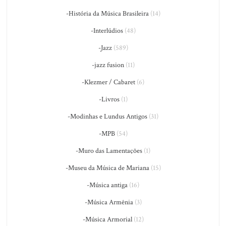
-História da Música Brasileira
(14)
-Interlúdios
(48)
-Jazz
(589)
-jazz fusion
(11)
-Klezmer / Cabaret
(6)
-Livros
(1)
-Modinhas e Lundus Antigos
(31)
-MPB
(54)
-Muro das Lamentações
(1)
-Museu da Música de Mariana
(15)
-Música antiga
(16)
-Música Armênia
(3)
-Música Armorial
(12)