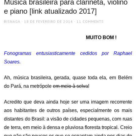
Música brasileira para clarineta, violino
e piano [link atualizado 2017]
AUTHOR
POSTED
BISNAGA
18 DE FEVEREIRO DE 2014
11 COMMENTS
ON
MUITO BOM !
Fonogramas entusiasticamente cedidos por Raphael
Soares.
Ah, música brasileira, gerada, quase toda ela, em Belém
do Pará, na metrópole
em meio à selva
!
Acredito que deva ainda hoje ser uma imagem recorrente
aos habitantes de outros países, especialmente os mais
distantes do Brasil: a visão de cidades pequenas, com ruas
de terra, em meio à densa e pluviosa floresta tropical. Creio
que não são poucos os que se espantam ainda nos dias de