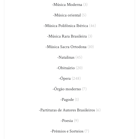
-Música Moderna
(3)
-Música oriental
(5)
-Música Polifônica Ibérica
(46)
-Música Rara Brasileira
(3)
-Música Sacra Ortodoxa
(10)
-Natalinas
(45)
-Obituário
(20)
-Ópera
(248)
-Órgão moderno
(7)
-Pagode
(1)
-Partituras de Autores Brasileiros
(6)
-Poesia
(9)
-Prêmios e Sorteios
(7)