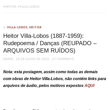
TAGS:
HEITOR
,
VILLA-LOBOS
VILLA-LOBOS, HEITOR
In
Heitor Villa-Lobos (1887-1959):
Rudepoema / Danças (REUPADO –
ARQUIVOS SEM RUÍDOS)
AUTHOR
POSTED
ADMIN
28 DE JULHO DE 2010
17 COMMENTS
ON
Nota: esta postagem, assim como todas as demais
com obras de Heitor Villa-Lobos, não contém links para
arquivos de áudio, pelos motivos expostos
AQUI