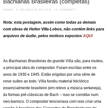
Bachianas Brasileiras (completas)
AUTHOR
POSTED
ADMIN
17 DE AGOSTO DE 2010
15 COMMENTS
ON
Nota: esta postagem, assim como todas as demais
com obras de Heitor Villa-Lobos, não contém links para
arquivos de áudio, pelos motivos expostos
AQUI
As
Bachianas Brasileiras
do grande Villa são, para muitos,
a principal obra do compositor. Foram escritas entre os
anos de 1930 e 1945. Estão erigidas por uma série de
nove suítes ao todo. Villa fundiu material folclórico
essencialmente brasileiro (em relevo a música sertaneja),
às formas pré-clássicas de Bach – isso se constitui num
neo-barroco. O compositor tencionava com isso criar uma