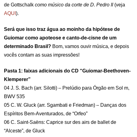
de Gottschalk
como músico da corte de D. Pedro II
(veja
AQUI
).
Será que isso traz água ao moinho da hipótese de
Guiomar como apoteose e canto-de-cisne de um
determinado Brasil?
Bom, vamos ouvir música, e depois
vocês contam as suas impressões!
Pasta 1: faixas adicionais do CD “Guiomar-Beethoven-
Klemperer”
04 J. S. Bach (arr. Silotti) – Prelúdio para Órgão em Sol m,
BWV 535
05 C. W. Gluck (arr. Sgambati e Friedman) – Danças dos
Espíritos Bem-Aventurados, de “Orfeo”
06 C. Saint-Saëns: Caprice sur des airs de ballet de
“Alceste”, de Gluck