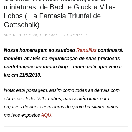
miniaturas, de Bach e Gluck a Villa-
Lobos (+ a Fantasia Triunfal de
Gottschalk)
AUTHOR
POSTED
ADMIN
4 DE MARÇO DE 2023
12 COMMENTS
ON
Nossa homenagem ao saudoso
Ranulfus
continuará,
também, através da republicação de suas preciosas
contribuições ao nosso blog – como esta, que veio à
luz em 11/5/2010.
Nota: esta postagem, assim como todas as demais com
obras de Heitor Villa-Lobos, não contém links para
arquivos de áudio com obras do gênio brasileiro, pelos
motivos expostos
AQUI