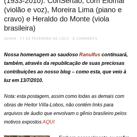
(1933-2010): ConSertão, com Elomar
(violão e voz), Moreira Lima (piano e
cravo) e Heraldo do Monte (viola
brasileira)
AUTHOR
POSTED
ADMIN
27 DE FEVEREIRO DE 2023
8 COMMENTS
ON
Nossa homenagem ao saudoso
Ranulfus
continuará,
também, através da republicação de suas preciosas
contribuições ao nosso blog – como esta, que veio à
luz em 13/7/2010.
Nota: esta postagem, assim como todas as demais com
obras de Heitor Villa-Lobos, não contém links para
arquivos de áudio que envolvam o gênio brasileiro pelos
motivos expostos
AQUI