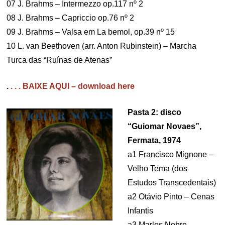
07 J. Brahms – Intermezzo op.117 nº 2
08 J. Brahms – Capriccio op.76 nº 2
09 J. Brahms – Valsa em La bemol, op.39 nº 15
10 L. van Beethoven (arr. Anton Rubinstein) – Marcha
Turca das “Ruínas de Atenas”
.
. . . BAIXE AQUI – download here
Pasta 2: disco
“Guiomar Novaes”,
Fermata, 1974
a1 Francisco Mignone –
Velho Tema (dos
Estudos Transcedentais)
a2 Otávio Pinto – Cenas
Infantis
a3 Marlos Nobre –