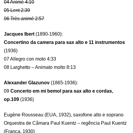
04 Animé 4:10
05 Lent 2:39
06 Très animé 2:57
Jacques Ibert
(1890-1960):
Concertino da camera para sax alto e 11 instrumentos
(1936)
07 Allegro con moto 4:33
08 Larghetto – Animato molto 8:13
Alexander Glazunov
(1865-1936):
09
Concerto em mi bemol para sax alto e cordas,
op.109
(1936)
Eugène Rousseau (EUA, 1932), saxofone alto e soprano
Orquestra de Câmara Paul Kuentz – regência Paul Kuentz
(França, 1930)