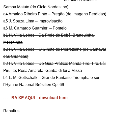
Samba Matuto (do Ciclo Nordestino)
a4 Arnaldo Ribeiro Pinto – Pregão (de Imagens Perdidas)
a5 J. Souza Lima – Improvisação
a6 M. Camargo Guarnieri – Ponteio
b1 H. Villa-Lobos – Da Prole do Bebê: Branquinha,
Moreninha
b2 H. Villa-Lobos – O Ginete do Pierrozinho (do Carnaval
das Criancas)
b3 H. Villa-Lobos – Do Guia Prático: Manda Tiro, Tiro, Lá;
Pirulito; Rosa Amarela; Garibaldi foi a Missa
b4 L. M. Gottschalk – Grande Fantasie Triomphale sur
l’Hymne National Brésilien Op. 69
.
. . . BAIXE AQUI – download here
Ranulfus