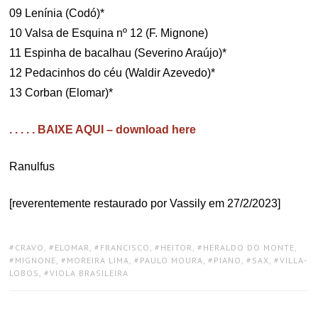
09 Lenínia (Codó)*
10 Valsa de Esquina nº 12 (F. Mignone)
11 Espinha de bacalhau (Severino Araújo)*
12 Pedacinhos do céu (Waldir Azevedo)*
13 Corban (Elomar)*
. . . . . BAIXE AQUI – download here
Ranulfus
[reverentemente restaurado por Vassily em 27/2/2023]
TAGS:
CRAVO
,
ELOMAR
,
FRANCISCO
,
HEITOR
,
HERALDO DO MONTE
,
MIGNONE
,
MOREIRA LIMA
,
PAULO MOURA
,
PIANO
,
SAX
,
VILLA-
LOBOS
,
VIOLA BRASILEIRA