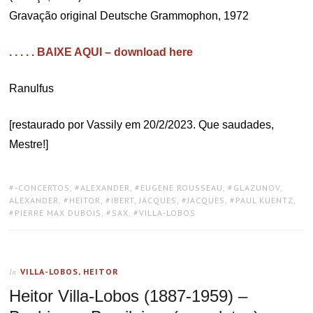
Gravação original Deutsche Grammophon, 1972
. . . . . BAIXE AQUI – download here
Ranulfus
[restaurado por Vassily em 20/2/2023. Que saudades,
Mestre!]
TAGS:
-CONCERTOS
,
ALEXANDER
,
EUGENE ROUSSEAU
,
GLAZUNOV,
ALEXANDER
,
HEITOR
,
IBERT, JACQUES
,
JACQUES
,
PAUL KUENTZ
,
PIERRE MAX DUBOIS
,
SAX
,
VILLA-LOBOS
VILLA-LOBOS, HEITOR
In
Heitor Villa-Lobos (1887-1959) –