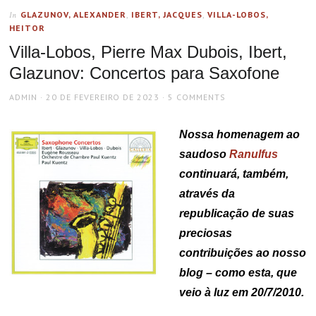
GLAZUNOV, ALEXANDER
,
IBERT, JACQUES
,
VILLA-LOBOS,
In
HEITOR
Villa-Lobos, Pierre Max Dubois, Ibert,
Glazunov: Concertos para Saxofone
AUTHOR
POSTED
ADMIN
20 DE FEVEREIRO DE 2023
5 COMMENTS
ON
Nossa homenagem ao
saudoso
Ranulfus
continuará, também,
através da
republicação de suas
preciosas
contribuições ao nosso
blog – como esta, que
veio à luz em 20/7/2010.