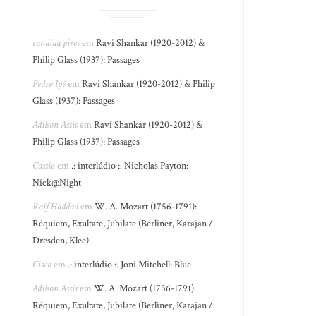
candida pires
em
Ravi Shankar (1920-2012) &
Philip Glass (1937): Passages
Pedro Ipê
em
Ravi Shankar (1920-2012) & Philip
Glass (1937): Passages
Adilson Assis
em
Ravi Shankar (1920-2012) &
Philip Glass (1937): Passages
Cássio
em
.: interlúdio :. Nicholas Payton:
Nick@Night
Raif Haddad
em
W. A. Mozart (1756-1791):
Réquiem, Exultate, Jubilate (Berliner, Karajan /
Dresden, Klee)
Cisco
em
.: interlúdio :. Joni Mitchell: Blue
Adilson Assis
em
W. A. Mozart (1756-1791):
Réquiem, Exultate, Jubilate (Berliner, Karajan /