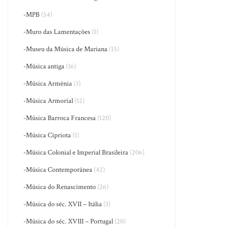
-MPB
(54)
-Muro das Lamentações
(1)
-Museu da Música de Mariana
(15)
-Música antiga
(16)
-Música Armênia
(3)
-Música Armorial
(12)
-Música Barroca Francesa
(120)
-Música Cipriota
(1)
-Música Colonial e Imperial Brasileira
(206)
-Música Contemporânea
(42)
-Música do Renascimento
(26)
-Música do séc. XVII – Itália
(3)
-Música do séc. XVIII – Portugal
(20)