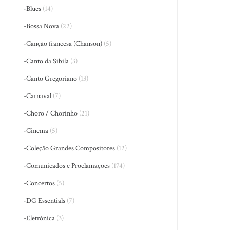
-Blues
(14)
-Bossa Nova
(22)
-Canção francesa (Chanson)
(5)
-Canto da Sibila
(3)
-Canto Gregoriano
(13)
-Carnaval
(7)
-Choro / Chorinho
(21)
-Cinema
(5)
-Coleção Grandes Compositores
(12)
-Comunicados e Proclamações
(174)
-Concertos
(5)
-DG Essentials
(7)
-Eletrônica
(3)