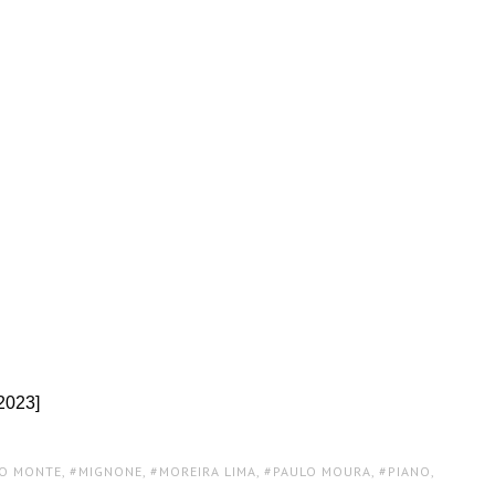
2023]
O MONTE
,
MIGNONE
,
MOREIRA LIMA
,
PAULO MOURA
,
PIANO
,