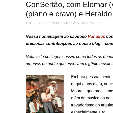
ConSertão, com Elomar (v
(piano e cravo) e Heraldo 
AUTHOR
POSTED
ADMIN
27 DE FEVEREIRO DE 2023
8 COMMENTS
ON
Nossa homenagem ao saudoso
Ranulfus
con
preciosas contribuições ao nosso blog – como
Nota: esta postagem, assim como todas as demai
arquivos de áudio que envolvam o gênio brasile
Embora pessoalmente e
daqui a uns dias), nunc
Moura – que precisamen
além da música da noite
trovadorismo do arquite
especialmente a 4).