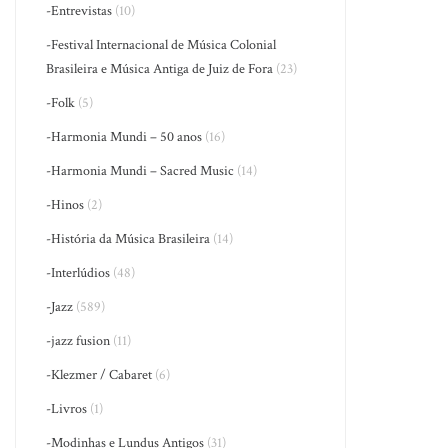
-Entrevistas
(10)
-Festival Internacional de Música Colonial
Brasileira e Música Antiga de Juiz de Fora
(23)
-Folk
(5)
-Harmonia Mundi – 50 anos
(16)
-Harmonia Mundi – Sacred Music
(14)
-Hinos
(2)
-História da Música Brasileira
(14)
-Interlúdios
(48)
-Jazz
(589)
-jazz fusion
(11)
-Klezmer / Cabaret
(6)
-Livros
(1)
-Modinhas e Lundus Antigos
(31)