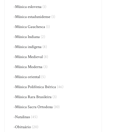
-Música eslovena
(1)
-Música estadunidense
(1)
-Música Gauchesca
(1)
-Música Indiana
(2)
-Música indígena
(8)
-Música Medieval
(8)
-Música Moderna
(3)
-Música oriental
(5)
-Música Polifônica Ibérica
(46)
-Música Rara Brasileira
(3)
-Música Sacra Ortodoxa
(10)
-Natalinas
(45)
-Obituário
(20)