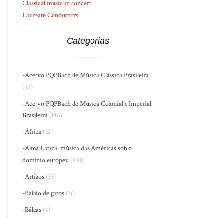
Classical music in concert
Laureate Conductors
Categorias
-Acervo PQPBach de Música Clássica Brasileira
(37)
-Acervo PQPBach de Música Colonial e Imperial
Brasileira
(186)
-África
(12)
-Alma Latina: música das Américas sob o
domínio europeu
(100)
-Artigos
(35)
-Balaio de gatos
(36)
-Bálcãs
(4)