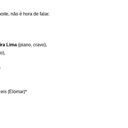
te, não é hora de falar.
ira Lima
(piano, cravo),
o),
*
eis (Elomar)*