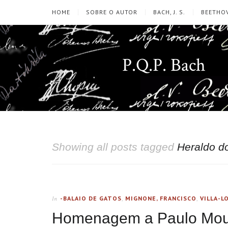
HOME
SOBRE O AUTOR
BACH, J. S.
BEETHOV
P.Q.P. Bach
Showing all posts tagged
Heraldo d
-BALAIO DE GATOS
,
MIGNONE, FRANCISCO
,
VILLA-L
In
Homenagem a Paulo Mour