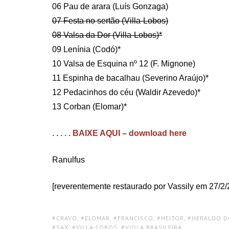
06 Pau de arara (Luís Gonzaga)
07 Festa no sertão (Villa-Lobos)
08 Valsa da Dor (Villa-Lobos)*
09 Lenínia (Codó)*
10 Valsa de Esquina nº 12 (F. Mignone)
11 Espinha de bacalhau (Severino Araújo)*
12 Pedacinhos do céu (Waldir Azevedo)*
13 Corban (Elomar)*
. . . . . BAIXE AQUI – download here
Ranulfus
[reverentemente restaurado por Vassily em 27/2/
TAGS:
CRAVO
,
ELOMAR
,
FRANCISCO
,
HEITOR
,
HERALDO D
SAX
,
VILLA-LOBOS
,
VIOLA BRASILEIRA