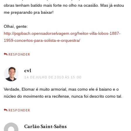
obras tenham batido mais forte no olho na ocasião. Mas já estou
me preparando pra baixar!
Olhaí, gente:
http://pqpbach.opensadorselvagem.org/heitor-villa-lobos-1887-
1959-concertos-para-solista-e-orquestra/
RESPONDER
cvl
disse:
14 DE JULHO DE 2010 ÀS 15:00
Verdade, Elomar é muito armorial, mas como ele é baiano e o
núcleo do movimento era recifense, nunca foi descrito como tal.
RESPONDER
Carlão Saint-Saëns
disse: