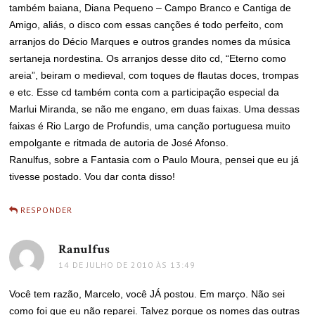
também baiana, Diana Pequeno – Campo Branco e Cantiga de
Amigo, aliás, o disco com essas canções é todo perfeito, com
arranjos do Décio Marques e outros grandes nomes da música
sertaneja nordestina. Os arranjos desse dito cd, “Eterno como
areia”, beiram o medieval, com toques de flautas doces, trompas
e etc. Esse cd também conta com a participação especial da
Marlui Miranda, se não me engano, em duas faixas. Uma dessas
faixas é Rio Largo de Profundis, uma canção portuguesa muito
empolgante e ritmada de autoria de José Afonso.
Ranulfus, sobre a Fantasia com o Paulo Moura, pensei que eu já
tivesse postado. Vou dar conta disso!
RESPONDER
Ranulfus
disse:
14 DE JULHO DE 2010 ÀS 13:49
Você tem razão, Marcelo, você JÁ postou. Em março. Não sei
como foi que eu não reparei. Talvez porque os nomes das outras