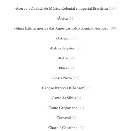
-Acervo PQPBach de Música Colonial e Imperial Brasileira
(186)
-África
(12)
-Alma Latina: música das Américas sob o domínio europeu
(100)
-Artigos
(35)
-Balaio de gatos
(36)
-Bálcãs
(4)
-Blues
(14)
-Bossa Nova
(22)
-Canção francesa (Chanson)
(5)
-Canto da Sibila
(3)
-Canto Gregoriano
(13)
-Carnaval
(7)
-Choro / Chorinho
(21)