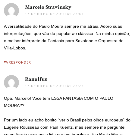
Marcelo Stravinsky
disse:
13 DE JULHO DE 2010 ÀS 22:07
A versatilidade do Paulo Moura sempre me atraiu. Adoro suas
interpretações, que vão do popular ao clássico. Na minha opinião,
o melhor intérprete da Fantasia para Saxofone e Orquestra de
Villa-Lobos.
RESPONDER
Ranulfus
disse:
13 DE JULHO DE 2010 ÀS 22:22
Opa, Marcelo! Você tem ESSA FANTASIA COM O PAULO
MOURA??
Por um lado eu acho bonito “ver o Brasil pelos olhos europeus” do
Eugene Rousseau com Paul Kuentz, mas sempre me perguntei
como ficaria essa peça lida por um brasileiro. E o Paulo Moura