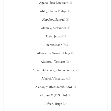
Agurto, José Loaysa y
(1)
Ahle, Johann Philipp
(1)
Akpabot, Samuel
(1)
Alabiev, Alexander
(1)
Alain, Jehan
(2)
Albéniz, Isaac
(35)
Alberto de Gomez, Lluys
(1)
Albinoni, Tomaso
(16)
Albrechtsberger, Johann Georg
(4)
Albrici, Vincenzo
(2)
Aleñar, Mathías (atribuido)
(1)
Alfonso X (El Sabio)
(7)
Alfvén, Hugo
(2)