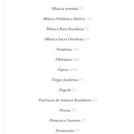
-Música oriental
(5)
-Música Polifônica Ibérica
(46)
-Música Rara Brasileira
(3)
-Música Sacra Ortodoxa
(10)
-Natalinas
(45)
-Obituário
(20)
-Ópera
(248)
-Órgão moderno
(7)
-Pagode
(1)
-Partituras de Autores Brasileiros
(6)
-Poesia
(9)
-Prêmios e Sorteios
(7)
-Promoções
(9)