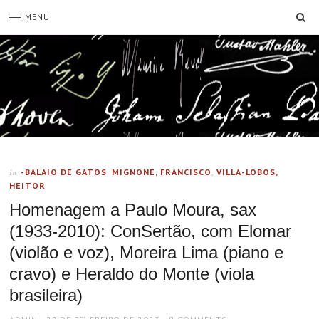
SE
MENU
-BALAIO DE GATOS
,
MIGNONE, FRANCISCO
,
VILLA-LOBOS,
In
HEITOR
Homenagem a Paulo Moura, sax
(1933-2010): ConSertão, com Elomar
(violão e voz), Moreira Lima (piano e
cravo) e Heraldo do Monte (viola
brasileira)
AUTHOR
POSTED