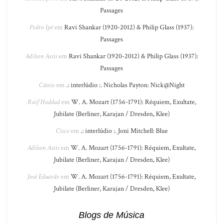
Passages
Pedro Ipê
em
Ravi Shankar (1920-2012) & Philip Glass (1937):
Passages
Adilson Assis
em
Ravi Shankar (1920-2012) & Philip Glass (1937):
Passages
Cássio
em
.: interlúdio :. Nicholas Payton: Nick@Night
Raif Haddad
em
W. A. Mozart (1756-1791): Réquiem, Exultate,
Jubilate (Berliner, Karajan / Dresden, Klee)
Cisco
em
.: interlúdio :. Joni Mitchell: Blue
Adilson Assis
em
W. A. Mozart (1756-1791): Réquiem, Exultate,
Jubilate (Berliner, Karajan / Dresden, Klee)
José Eduardo
em
W. A. Mozart (1756-1791): Réquiem, Exultate,
Jubilate (Berliner, Karajan / Dresden, Klee)
Blogs de Música