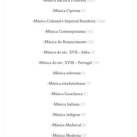
-Música Barroca Francesa
(120)
-Música Cipriota
(1)
-Música Colonial e Imperial Brasileira
(206)
-Música Contemporânea
(42)
-Música do Renascimento
(26)
-Música do séc. XVII – Itália
(3)
-Música do séc. XVIII – Portugal
(20)
-Música eslovena
(1)
-Música estadunidense
(1)
-Música Gauchesca
(1)
-Música Indiana
(2)
-Música indígena
(8)
-Música Medieval
(8)
-Música Moderna
(3)