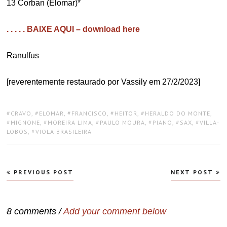
13 Corban (Elomar)*
. . . . . BAIXE AQUI – download here
Ranulfus
[reverentemente restaurado por Vassily em 27/2/2023]
TAGS:
CRAVO
,
ELOMAR
,
FRANCISCO
,
HEITOR
,
HERALDO DO MONTE
,
MIGNONE
,
MOREIRA LIMA
,
PAULO MOURA
,
PIANO
,
SAX
,
VILLA-
LOBOS
,
VIOLA BRASILEIRA
Navegação
PREVIOUS POST
NEXT POST
de
Post
8 comments /
Add your comment below