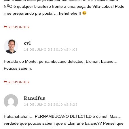
NÃO é qualquer brasileiro frente a uma peça do Villa-Lobos! Pode
ir se preparando pra postar… hehehehe!!!
RESPONDER
cvl
disse:
14 DE JULHO DE 2010 ÀS 4:03
Heraldo do Monte: pernambucano detected. Elomar: baiano…
Poucos sabem.
RESPONDER
Ranulfus
disse:
14 DE JULHO DE 2010 ÀS 9:29
Hahahahahah… PERNAMBUCANO DETECTED é ótimo!! Mas…
verdade que poucos sabem que o Elomar é baiano?? Pensei que