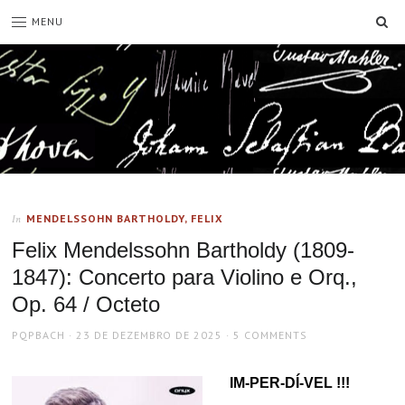
SE
MENU
MENDELSSOHN BARTHOLDY, FELIX
In
Felix Mendelssohn Bartholdy (1809-
1847): Concerto para Violino e Orq.,
Op. 64 / Octeto
AUTHOR
POSTED
PQPBACH
23 DE DEZEMBRO DE 2025
5 COMMENTS
ON
IM-PER-DÍ-VEL !!!