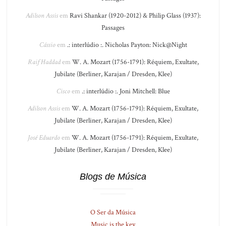
Adilson Assis
em
Ravi Shankar (1920-2012) & Philip Glass (1937):
Passages
Cássio
em
.: interlúdio :. Nicholas Payton: Nick@Night
Raif Haddad
em
W. A. Mozart (1756-1791): Réquiem, Exultate,
Jubilate (Berliner, Karajan / Dresden, Klee)
Cisco
em
.: interlúdio :. Joni Mitchell: Blue
Adilson Assis
em
W. A. Mozart (1756-1791): Réquiem, Exultate,
Jubilate (Berliner, Karajan / Dresden, Klee)
José Eduardo
em
W. A. Mozart (1756-1791): Réquiem, Exultate,
Jubilate (Berliner, Karajan / Dresden, Klee)
Blogs de Música
O Ser da Música
Music is the key