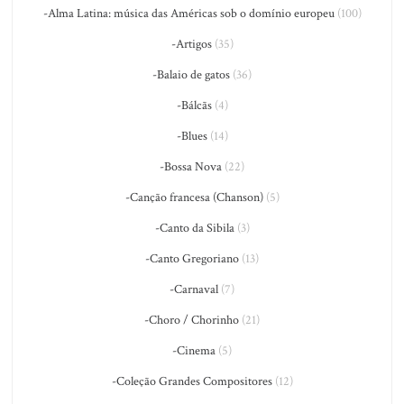
-Alma Latina: música das Américas sob o domínio europeu
(100)
-Artigos
(35)
-Balaio de gatos
(36)
-Bálcãs
(4)
-Blues
(14)
-Bossa Nova
(22)
-Canção francesa (Chanson)
(5)
-Canto da Sibila
(3)
-Canto Gregoriano
(13)
-Carnaval
(7)
-Choro / Chorinho
(21)
-Cinema
(5)
-Coleção Grandes Compositores
(12)