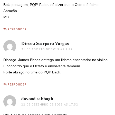
Bela postagem, PQP! Faltou só dizer que o Octeto é ótimo!
Abração
MO
RESPONDER
Dirceu Scarparo Vargas
disse:
31 DE AGOSTO DE 2019 ÀS 9:47
Discaço. James Ehnes entrega um lirismo encantador no violino.
E concordo que o Octeto é envolvente também.
Forte abraço no time do PQP Bach.
RESPONDER
davood sabbagh
disse:
22 DE DEZEMBRO DE 2025 ÀS 17:52
Olá. Por favor, atualize o link. Obrigado.