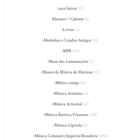
-jazz fusion
(11)
-Klezmer / Cabaret
(6)
-Livros
(1)
-Modinhas e Lundus Antigos
(31)
-MPB
(54)
-Muro das Lamentações
(1)
-Museu da Música de Mariana
(15)
-Música antiga
(16)
-Música Armênia
(3)
-Música Armorial
(12)
-Música Barroca Francesa
(120)
-Música Cipriota
(1)
-Música Colonial e Imperial Brasileira
(206)