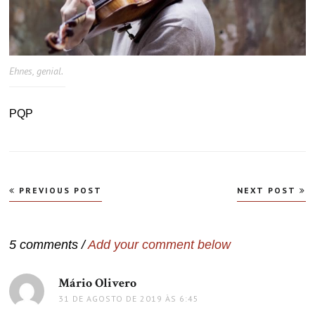
Ehnes, genial.
PQP
Navegação
PREVIOUS POST
NEXT POST
de
Post
5 comments /
Add your comment below
Mário Olivero
disse:
31 DE AGOSTO DE 2019 ÀS 6:45