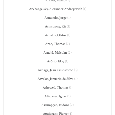
Ariosti, Attilio
(2)
Arkhangelsky, Alexander Andreyevich
(1)
Armando, Jorge
(1)
Armstrong, Kit
(1)
Arnalds, Olafur
(1)
Arne, Thomas
(7)
Arnold, Malcolm
(2)
Arósio, Eloy
(1)
Arriaga, Juan Crisostomo
(3)
Arvelos, Januário da Silva
(1)
Ashewell, Thomas
(1)
Aßmayer, Ignaz
(1)
Assumpção, Isidoro
(2)
Attaignant, Pierre
(4)