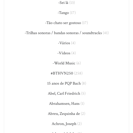
-Sei lá
(13)
-Tango
(17)
-Tão chato ser gostoso
(17)
-Trilhas sonoras / bandas sonoras / soundtracks
(41)
-Vários
(4)
-Vídeos
(4)
-World Music
(6)
#BTHVN250
(258)
15 anos de PQP Bach
(8)
Abel, Carl Friedrich
(5)
Abrahamsen, Hans
(1)
Abreu, Zequinha de
(2)
Achron, Joseph
(2)