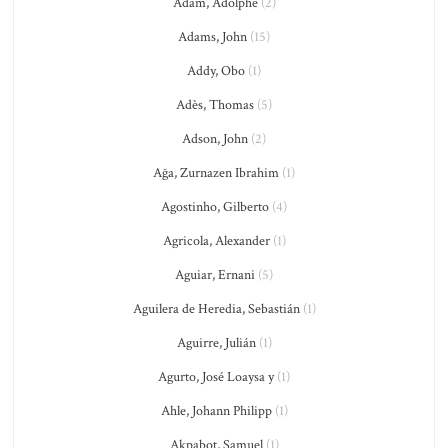
Adam, Adolphe
(2)
Adams, John
(15)
Addy, Obo
(1)
Adès, Thomas
(5)
Adson, John
(2)
Ağa, Zurnazen Ibrahim
(1)
Agostinho, Gilberto
(4)
Agricola, Alexander
(1)
Aguiar, Ernani
(5)
Aguilera de Heredia, Sebastián
(1)
Aguirre, Julián
(1)
Agurto, José Loaysa y
(1)
Ahle, Johann Philipp
(1)
Akpabot, Samuel
(1)