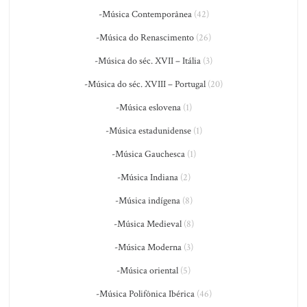
-Música Contemporânea
(42)
-Música do Renascimento
(26)
-Música do séc. XVII – Itália
(3)
-Música do séc. XVIII – Portugal
(20)
-Música eslovena
(1)
-Música estadunidense
(1)
-Música Gauchesca
(1)
-Música Indiana
(2)
-Música indígena
(8)
-Música Medieval
(8)
-Música Moderna
(3)
-Música oriental
(5)
-Música Polifônica Ibérica
(46)