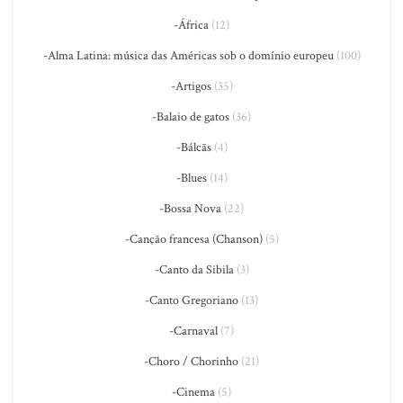
-África
(12)
-Alma Latina: música das Américas sob o domínio europeu
(100)
-Artigos
(35)
-Balaio de gatos
(36)
-Bálcãs
(4)
-Blues
(14)
-Bossa Nova
(22)
-Canção francesa (Chanson)
(5)
-Canto da Sibila
(3)
-Canto Gregoriano
(13)
-Carnaval
(7)
-Choro / Chorinho
(21)
-Cinema
(5)