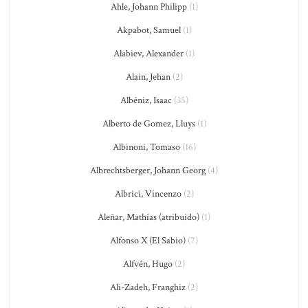
Ahle, Johann Philipp
(1)
Akpabot, Samuel
(1)
Alabiev, Alexander
(1)
Alain, Jehan
(2)
Albéniz, Isaac
(35)
Alberto de Gomez, Lluys
(1)
Albinoni, Tomaso
(16)
Albrechtsberger, Johann Georg
(4)
Albrici, Vincenzo
(2)
Aleñar, Mathías (atribuido)
(1)
Alfonso X (El Sabio)
(7)
Alfvén, Hugo
(2)
Ali-Zadeh, Franghiz
(2)