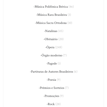
-Música Polifônica Ibérica
(46)
-Música Rara Brasileira
(3)
-Música Sacra Ortodoxa
(10)
-Natalinas
(45)
-Obituário
(20)
-Ópera
(248)
-Órgão moderno
(7)
-Pagode
(1)
-Partituras de Autores Brasileiros
(6)
-Poesia
(9)
-Prêmios e Sorteios
(7)
-Promoções
(9)
-Rock
(28)