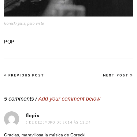
Górecki feliz, pelo visto
PQP
Navegação
PREVIOUS POST
NEXT POST
de
Post
5 comments /
Add your comment below
flopix
disse:
3 DE DEZEMBRO DE 2014 ÀS 11:24
Gracias, maravillosa la música de Gorecki.