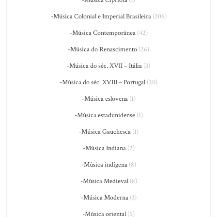
-Música Colonial e Imperial Brasileira
(206)
-Música Contemporânea
(42)
-Música do Renascimento
(26)
-Música do séc. XVII – Itália
(3)
-Música do séc. XVIII – Portugal
(20)
-Música eslovena
(1)
-Música estadunidense
(1)
-Música Gauchesca
(1)
-Música Indiana
(2)
-Música indígena
(8)
-Música Medieval
(8)
-Música Moderna
(3)
-Música oriental
(5)