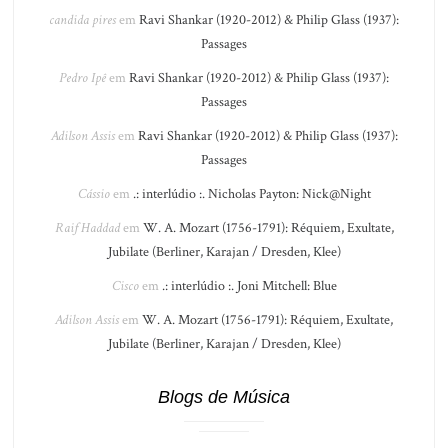
candida pires
em
Ravi Shankar (1920-2012) & Philip Glass (1937):
Passages
Pedro Ipê
em
Ravi Shankar (1920-2012) & Philip Glass (1937):
Passages
Adilson Assis
em
Ravi Shankar (1920-2012) & Philip Glass (1937):
Passages
Cássio
em
.: interlúdio :. Nicholas Payton: Nick@Night
Raif Haddad
em
W. A. Mozart (1756-1791): Réquiem, Exultate,
Jubilate (Berliner, Karajan / Dresden, Klee)
Cisco
em
.: interlúdio :. Joni Mitchell: Blue
Adilson Assis
em
W. A. Mozart (1756-1791): Réquiem, Exultate,
Jubilate (Berliner, Karajan / Dresden, Klee)
Blogs de Música