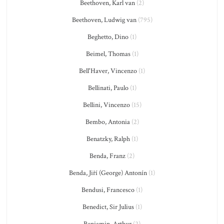
Beethoven, Karl van
(2)
Beethoven, Ludwig van
(795)
Beghetto, Dino
(1)
Beimel, Thomas
(1)
Bell'Haver, Vincenzo
(1)
Bellinati, Paulo
(1)
Bellini, Vincenzo
(15)
Bembo, Antonia
(2)
Benatzky, Ralph
(1)
Benda, Franz
(2)
Benda, Jiří (George) Antonín
(1)
Bendusi, Francesco
(1)
Benedict, Sir Julius
(1)
Benjamin, Arthur
(2)