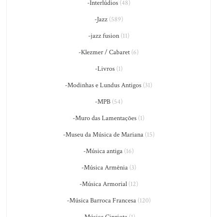
-Interlúdios
(48)
-Jazz
(589)
-jazz fusion
(11)
-Klezmer / Cabaret
(6)
-Livros
(1)
-Modinhas e Lundus Antigos
(31)
-MPB
(54)
-Muro das Lamentações
(1)
-Museu da Música de Mariana
(15)
-Música antiga
(16)
-Música Armênia
(3)
-Música Armorial
(12)
-Música Barroca Francesa
(120)
-Música Cipriota
(1)