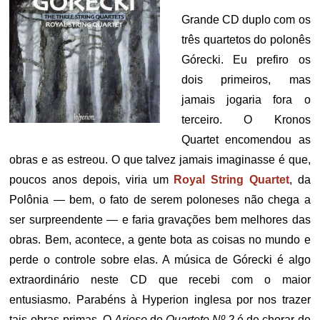
Grande CD duplo com os
três quartetos do polonês
Górecki. Eu prefiro os
dois primeiros, mas
jamais jogaria fora o
terceiro. O Kronos
Quartet encomendou as
obras e as estreou. O que talvez jamais imaginasse é que,
poucos anos depois, viria um
Royal String Quartet
, da
Polônia — bem, o fato de serem poloneses não chega a
ser surpreendente — e faria gravações bem melhores das
obras. Bem, acontece, a gente bota as coisas no mundo e
perde o controle sobre elas. A música de Górecki é algo
extraordinário neste CD que recebi com o maior
entusiasmo. Parabéns à Hyperion inglesa por nos trazer
tais obras-primas. O
Arioso
do
Quarteto Nº 2
é de chorar de