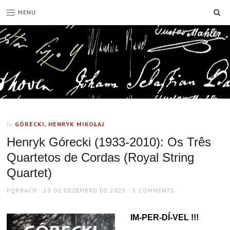
SE
MENU
GÓRECKI, HENRYK MIKOŁAJ
In
Henryk Górecki (1933-2010): Os Três
Quartetos de Cordas (Royal String
Quartet)
AUTHOR
POSTED
PQPBACH
19 DE DEZEMBRO DE 2025
5 COMMENTS
ON
IM-PER-DÍ-VEL !!!