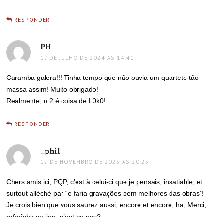
RESPONDER
PH
disse:
17 DE JULHO DE 2024 ÀS 14:41
Caramba galera!!! Tinha tempo que não ouvia um quarteto tão
massa assim! Muito obrigado!
Realmente, o 2 é coisa de L0k0!
RESPONDER
_phil
disse:
12 DE NOVEMBRO DE 2025 ÀS 20:25
Chers amis ici, PQP, c’est à celui-ci que je pensais, insatiable, et
surtout alléché par “e faria gravações bem melhores das obras”!
Je crois bien que vous saurez aussi, encore et encore, ha, Merci,
rafraîchir ce lien, n’est-ce pas?