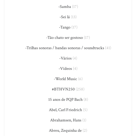
-Samba
(17)
-Sei lá
(13)
-Tango
(17)
-Tão chato ser gostoso
(17)
-Trilhas sonoras / bandas sonoras / soundtracks
(41)
-Vários
(4)
-Vídeos
(4)
-World Music
(6)
#BTHVN250
(258)
15 anos de PQP Bach
(8)
Abel, Carl Friedrich
(5)
Abrahamsen, Hans
(1)
Abreu, Zequinha de
(2)