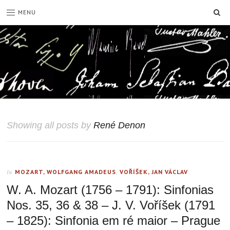
SE
MENU
Showing all posts by
René Denon
MOZART, WOLFGANG AMADEUS
,
VOŘÍŠEK, JAN VÁCLAV
In
W. A. Mozart (1756 – 1791): Sinfonias
Nos. 35, 36 & 38 – J. V. Voříšek (1791
– 1825): Sinfonia em ré maior – Prague