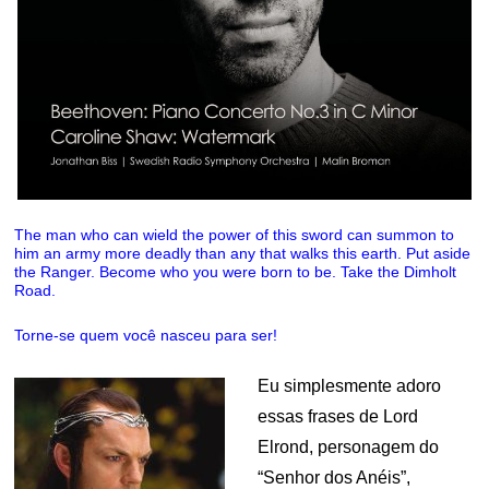
The man who can wield the power of this sword can summon to
him an army more deadly than any that walks this earth. Put aside
the Ranger. Become who you were born to be. Take the Dimholt
Road.
Torne-se quem você nasceu para ser!
Eu simplesmente adoro
essas frases de Lord
Elrond, personagem do
“Senhor dos Anéis”,