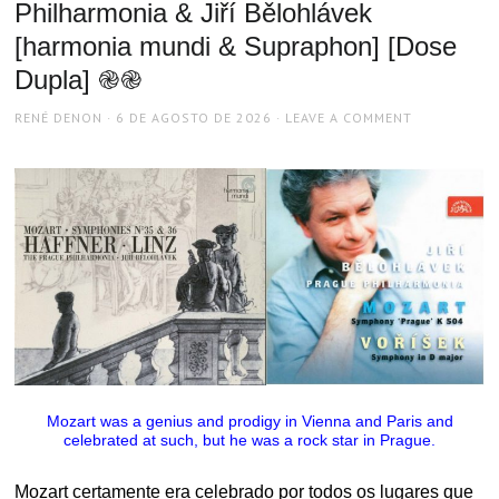
Philharmonia & Jiří Bělohlávek
[harmonia mundi & Supraphon] [Dose
Dupla] ֎֎
AUTHOR
POSTED
RENÉ DENON
6 DE AGOSTO DE 2026
LEAVE A COMMENT
ON
Mozart was a genius and prodigy in Vienna and Paris and
celebrated at such, but he was a rock star in Prague.
Mozart certamente era celebrado por todos os lugares que