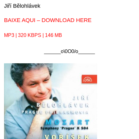
Jiří Bělohlávek
BAIXE AQUI – DOWNLOAD HERE
MP3 | 320 KBPS | 146 MB
______o\0O0/o______