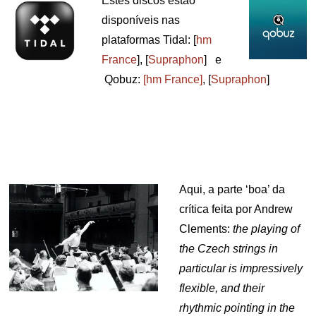
Estes discos estão
disponíveis nas
plataformas Tidal: [
hm
France
], [
Supraphon
] e
Qobuz:
[hm France]
, [
Supraphon
]
Aqui, a parte ‘boa’ da
crítica feita por Andrew
Clements:
the playing of
the Czech strings in
particular is impressively
flexible, and their
rhythmic pointing in the