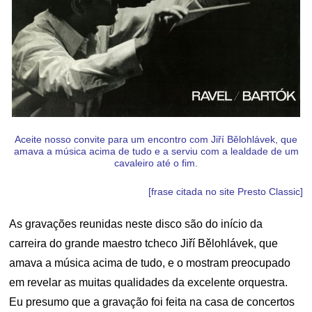
Aceite nosso convite para um encontro com Jiří Bělohlávek, que
amava a música acima de tudo e a serviu com a lealdade de um
cavaleiro até o fim.
[frase citada no site Presto Classic]
As gravações reunidas neste disco são do início da
carreira do grande maestro tcheco Jiří Bělohlávek, que
amava a música acima de tudo, e o mostram preocupado
em revelar as muitas qualidades da excelente orquestra.
Eu presumo que a gravação foi feita na casa de concertos