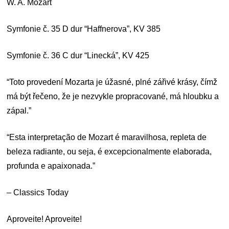
W. A. Mozart
Symfonie č. 35 D dur “Haffnerova”, KV 385
Symfonie č. 36 C dur “Linecká”, KV 425
“Toto provedení Mozarta je úžasné, plné zářivé krásy, čímž
má být řečeno, že je nezvykle propracované, má hloubku a
zápal.”
“Esta interpretação de Mozart é maravilhosa, repleta de
beleza radiante, ou seja, é excepcionalmente elaborada,
profunda e apaixonada.”
– Classics Today
Aproveite! Aproveite!