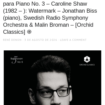
para Piano No. 3 – Caroline Shaw
(1982 – ): Watermark – Jonathan Biss
(piano), Swedish Radio Symphony
Orchestra & Malin Broman – [Orchid
Classics] ֎
AUTHOR
POSTED
RENÉ DENON
3 DE AGOSTO DE 2026
LEAVE A COMMENT
ON