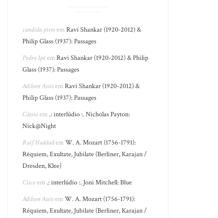
candida pires
em
Ravi Shankar (1920-2012) &
Philip Glass (1937): Passages
Pedro Ipê
em
Ravi Shankar (1920-2012) & Philip
Glass (1937): Passages
Adilson Assis
em
Ravi Shankar (1920-2012) &
Philip Glass (1937): Passages
Cássio
em
.: interlúdio :. Nicholas Payton:
Nick@Night
Raif Haddad
em
W. A. Mozart (1756-1791):
Réquiem, Exultate, Jubilate (Berliner, Karajan /
Dresden, Klee)
Cisco
em
.: interlúdio :. Joni Mitchell: Blue
Adilson Assis
em
W. A. Mozart (1756-1791):
Réquiem, Exultate, Jubilate (Berliner, Karajan /