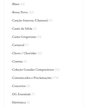
-Blues
(14)
-Bossa Nova
(22)
-Canção francesa (Chanson)
(5)
-Canto da Sibila
(3)
-Canto Gregoriano
(13)
-Carnaval
(7)
-Choro / Chorinho
(21)
-Cinema
(5)
-Coleção Grandes Compositores
(12)
-Comunicados e Proclamações
(174)
-Concertos
(5)
-DG Essentials
(7)
-Eletrônica
(3)