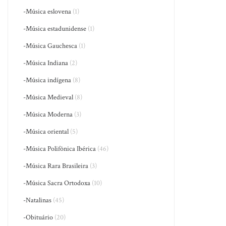
-Música eslovena
(1)
-Música estadunidense
(1)
-Música Gauchesca
(1)
-Música Indiana
(2)
-Música indígena
(8)
-Música Medieval
(8)
-Música Moderna
(3)
-Música oriental
(5)
-Música Polifônica Ibérica
(46)
-Música Rara Brasileira
(3)
-Música Sacra Ortodoxa
(10)
-Natalinas
(45)
-Obituário
(20)