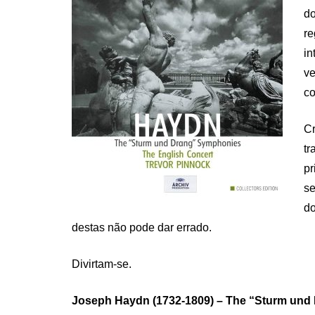
do
re
in
v
c
Cr
tr
pr
se
do
destas não pode dar errado.
Divirtam-se.
Joseph Haydn (1732-1809) – The “Sturm und 