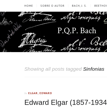
HOME
SOBRE O AUTOR
BACH, J. S.
BEETHOV
P.Q.P. Bach
Showing all posts tagged
Sinfonias
ELGAR, EDWARD
In
Edward Elgar (1857-1934