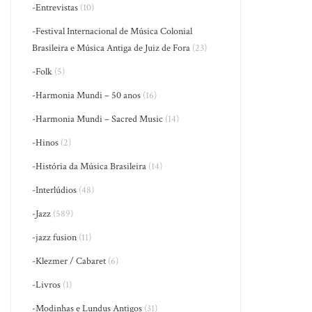
-Entrevistas
(10)
-Festival Internacional de Música Colonial
Brasileira e Música Antiga de Juiz de Fora
(23)
-Folk
(5)
-Harmonia Mundi – 50 anos
(16)
-Harmonia Mundi – Sacred Music
(14)
-Hinos
(2)
-História da Música Brasileira
(14)
-Interlúdios
(48)
-Jazz
(589)
-jazz fusion
(11)
-Klezmer / Cabaret
(6)
-Livros
(1)
-Modinhas e Lundus Antigos
(31)