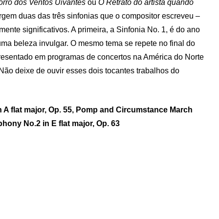
rro dos Ventos Uivantes
ou
O Retrato do artista quando
urgem duas das três sinfonias que o compositor escreveu –
ente significativos. A primeira, a Sinfonia No. 1, é do ano
uma beleza invulgar. O mesmo tema se repete no final do
presentado em programas de concertos na América do Norte
Não deixe de ouvir esses dois tocantes trabalhos do
 A flat major, Op. 55, Pomp and Circumstance March
phony No.2 in E flat major, Op. 63