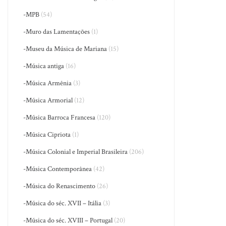
-MPB
(54)
-Muro das Lamentações
(1)
-Museu da Música de Mariana
(15)
-Música antiga
(16)
-Música Armênia
(3)
-Música Armorial
(12)
-Música Barroca Francesa
(120)
-Música Cipriota
(1)
-Música Colonial e Imperial Brasileira
(206)
-Música Contemporânea
(42)
-Música do Renascimento
(26)
-Música do séc. XVII – Itália
(3)
-Música do séc. XVIII – Portugal
(20)