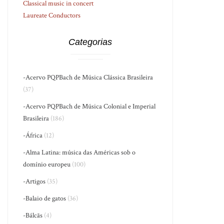
Classical music in concert
Laureate Conductors
Categorias
-Acervo PQPBach de Música Clássica Brasileira
(37)
-Acervo PQPBach de Música Colonial e Imperial
Brasileira
(186)
-África
(12)
-Alma Latina: música das Américas sob o
domínio europeu
(100)
-Artigos
(35)
-Balaio de gatos
(36)
-Bálcãs
(4)