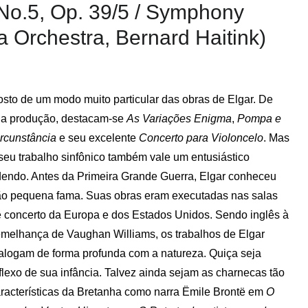
o.5, Op. 39/5 / Symphony
 Orchestra, Bernard Haitink)
sto de um modo muito particular das obras de Elgar. De
a produção, destacam-se
As Variações Enigma
,
Pompa e
rcunstância
e seu excelente
Concerto para Violoncelo
. Mas
seu trabalho sinfônico também vale um entusiástico
endo. Antes da Primeira Grande Guerra, Elgar conheceu
o pequena fama. Suas obras eram executadas nas salas
 concerto da Europa e dos Estados Unidos. Sendo inglês à
melhança de Vaughan Williams, os trabalhos de Elgar
alogam de forma profunda com a natureza. Quiça seja
flexo de sua infância. Talvez ainda sejam as charnecas tão
racterísticas da Bretanha como narra Ëmile Brontë em
O