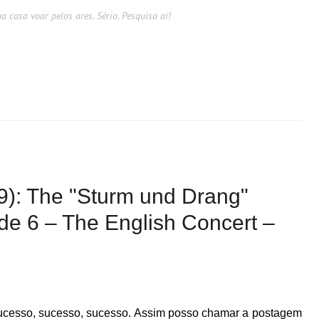
a casa voar pelos ares. Sério. Pesquisa aí!
): The "Sturm und Drang"
e 6 – The English Concert –
cesso, sucesso, sucesso. Assim posso chamar a postagem