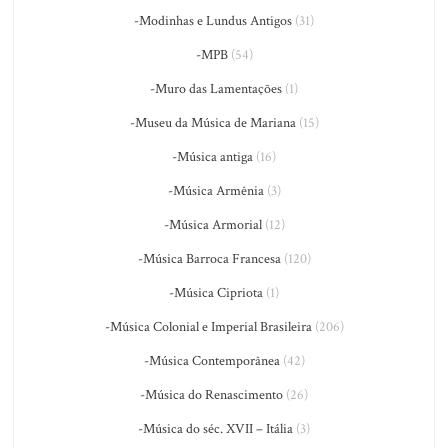
-Modinhas e Lundus Antigos
(31)
-MPB
(54)
-Muro das Lamentações
(1)
-Museu da Música de Mariana
(15)
-Música antiga
(16)
-Música Armênia
(3)
-Música Armorial
(12)
-Música Barroca Francesa
(120)
-Música Cipriota
(1)
-Música Colonial e Imperial Brasileira
(206)
-Música Contemporânea
(42)
-Música do Renascimento
(26)
-Música do séc. XVII – Itália
(3)