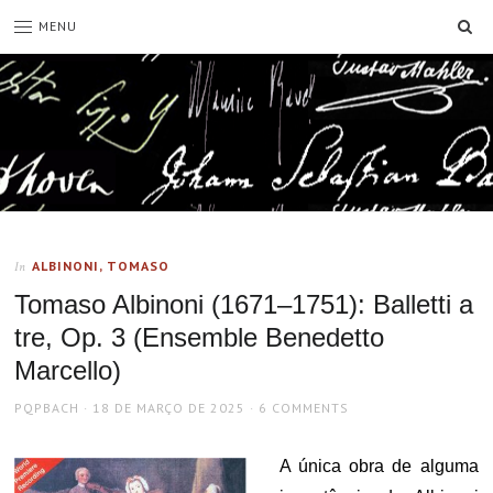
SE
MENU
ALBINONI, TOMASO
In
Tomaso Albinoni (1671–1751): Balletti a
tre, Op. 3 (Ensemble Benedetto
Marcello)
AUTHOR
POSTED
PQPBACH
18 DE MARÇO DE 2025
6 COMMENTS
ON
A única obra de alguma