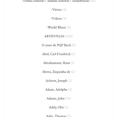
-Trilhas sonoras / bandas sonoras / soundtracks
(41)
-Vários
(4)
-Vídeos
(4)
-World Music
(6)
#BTHVN250
(258)
15 anos de PQP Bach
(8)
Abel, Carl Friedrich
(5)
Abrahamsen, Hans
(1)
Abreu, Zequinha de
(2)
Achron, Joseph
(2)
Adam, Adolphe
(2)
Adams, John
(15)
Addy, Obo
(1)
Adès, Thomas
(5)