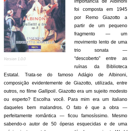
importância de Albinoni
foi composta em 1945
por Remo Giazotto a
partir de um pequeno
fragmento — um
movimento lento de uma
trio sonata —
“descoberto” entre as
Version 1.0.0
ruínas da Biblioteca
Estatal. Trata-se do famoso Adágio de Albinoni,
composição evidentemente de Giazotto, utilizada, entre
outros, no filme
Gallipoli
. Giazotto era um sujeito modesto
ou esperto? Escolha você. Para mim era um italiano
daqueles bem malandros. O fato é que a obra —
perfeitamente romântica — ficou famosíssimo. Mesmo
sabendo-o autor de 50 óperas esquecidas e de uma