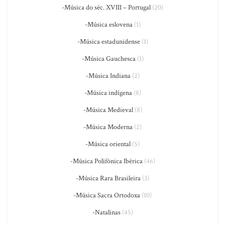
-Música do séc. XVIII – Portugal
(20)
-Música eslovena
(1)
-Música estadunidense
(1)
-Música Gauchesca
(1)
-Música Indiana
(2)
-Música indígena
(8)
-Música Medieval
(8)
-Música Moderna
(2)
-Música oriental
(5)
-Música Polifônica Ibérica
(46)
-Música Rara Brasileira
(3)
-Música Sacra Ortodoxa
(10)
-Natalinas
(45)