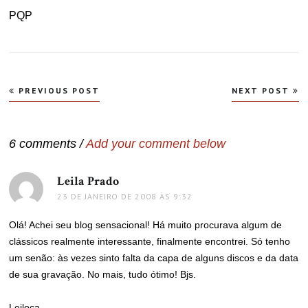
PQP
Navegação
PREVIOUS POST
NEXT POST
de
Post
6 comments /
Add your comment below
Leila Prado
disse:
23 DE JANEIRO DE 2008 ÀS 9:32
Olá! Achei seu blog sensacional! Há muito procurava algum de
clássicos realmente interessante, finalmente encontrei. Só tenho
um senão: às vezes sinto falta da capa de alguns discos e da data
de sua gravação. No mais, tudo ótimo! Bjs.
Leiloca