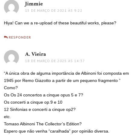
Jimmie
disse:
15 DE MARÇO DE 2021 ÀS 9:22
Hiya! Can we a re-upload of these beautiful works, please?
RESPONDER
A. Vieira
disse:
18 DE MARÇO DE 2025 ÀS 14:37
“A única obra de alguma importância de Albinoni foi composta em
1945 por Remo Giazotto a partir de um pequeno fragmento ”
Como?
Os Os 24 concertos a cinque opus 5 e 7?
Os concerti a cinque op.9 e 10
12 Sinfonias e concerti a cinque op2?
etc.
Tomaso Albinoni The Collector’s Edition?
Espero que não venha “caralhada” por opinião diversa.