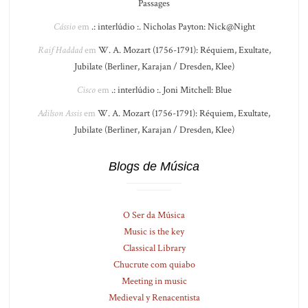
Passages
Cássio
em
.: interlúdio :. Nicholas Payton: Nick@Night
Raif Haddad
em
W. A. Mozart (1756-1791): Réquiem, Exultate,
Jubilate (Berliner, Karajan / Dresden, Klee)
Cisco
em
.: interlúdio :. Joni Mitchell: Blue
Adilson Assis
em
W. A. Mozart (1756-1791): Réquiem, Exultate,
Jubilate (Berliner, Karajan / Dresden, Klee)
Blogs de Música
O Ser da Música
Music is the key
Classical Library
Chucrute com quiabo
Meeting in music
Medieval y Renacentista