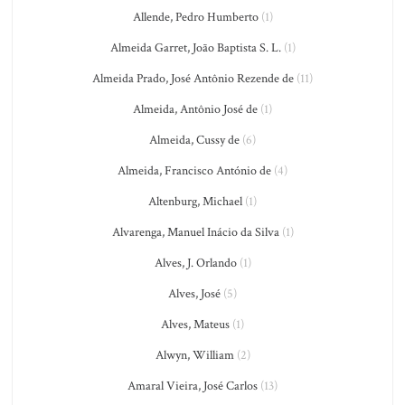
Allende, Pedro Humberto
(1)
Almeida Garret, João Baptista S. L.
(1)
Almeida Prado, José Antônio Rezende de
(11)
Almeida, Antônio José de
(1)
Almeida, Cussy de
(6)
Almeida, Francisco António de
(4)
Altenburg, Michael
(1)
Alvarenga, Manuel Inácio da Silva
(1)
Alves, J. Orlando
(1)
Alves, José
(5)
Alves, Mateus
(1)
Alwyn, William
(2)
Amaral Vieira, José Carlos
(13)