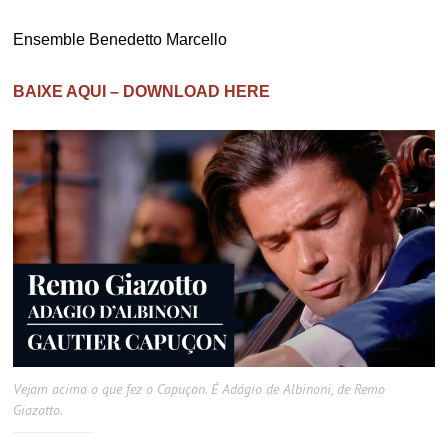
Ensemble Benedetto Marcello
BAIXE AQUI – DOWNLOAD HERE
Vejam acima o que fez o Capuçon. É Adágio de Albinoni, de Remo
Giazotto.