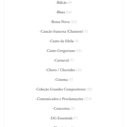
-Bálcãs
(4)
-Blues
(14)
-Bossa Nova
(22)
-Canção francesa (Chanson)
(5)
-Canto da Sibila
(3)
-Canto Gregoriano
(13)
-Carnaval
(7)
-Choro / Chorinho
(21)
-Cinema
(5)
-Coleção Grandes Compositores
(12)
-Comunicados e Proclamações
(174)
-Concertos
(5)
-DG Essentials
(7)