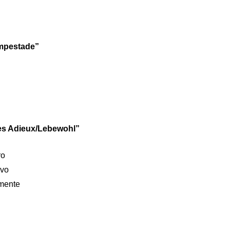
empestade”
Les Adieux/Lebewohl”
ro
ivo
amente