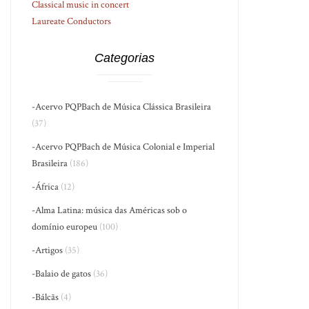
Classical music in concert
Laureate Conductors
Categorias
-Acervo PQPBach de Música Clássica Brasileira
(37)
-Acervo PQPBach de Música Colonial e Imperial
Brasileira
(186)
-África
(12)
-Alma Latina: música das Américas sob o
domínio europeu
(100)
-Artigos
(35)
-Balaio de gatos
(36)
-Bálcãs
(4)