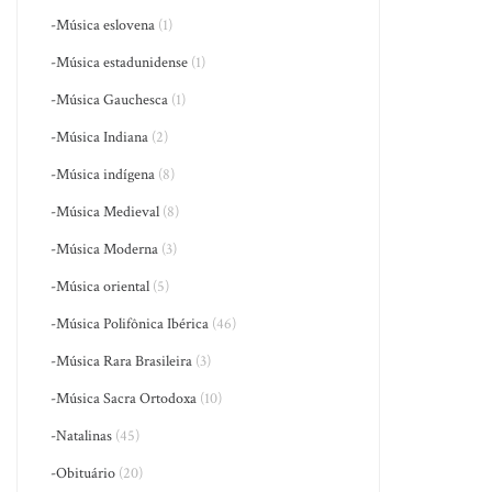
-Música eslovena
(1)
-Música estadunidense
(1)
-Música Gauchesca
(1)
-Música Indiana
(2)
-Música indígena
(8)
-Música Medieval
(8)
-Música Moderna
(3)
-Música oriental
(5)
-Música Polifônica Ibérica
(46)
-Música Rara Brasileira
(3)
-Música Sacra Ortodoxa
(10)
-Natalinas
(45)
-Obituário
(20)