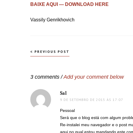
BAIXE AQUI — DOWNLOAD HERE
Vassily Genrikhovich
Navegação
PREVIOUS POST
de
Post
3 comments /
Add your comment below
Sal
disse:
9 DE SETEMBRO DE 2015 ÀS 17:07
Pessoal
Será que o blog está com algum prob
Re-instalei meu navegador e o post m
aqui no qual estou mandando este com