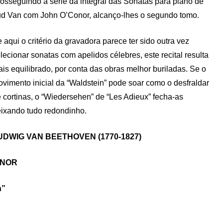
osseguindo a série da integral das Sonatas para piano de
d Van com John O’Conor, alcanço-lhes o segundo tomo.
 aqui o critério da gravadora parece ter sido outra vez
lecionar sonatas com apelidos célebres, este recital resulta
is equilibrado, por conta das obras melhor buriladas. Se o
vimento inicial da “Waldstein” pode soar como o desfraldar
 cortinas, o “Wiedersehen” de “Les Adieux” fecha-as
ixando tudo redondinho.
UDWIG VAN BEETHOVEN (1770-1827)
ONOR
n”