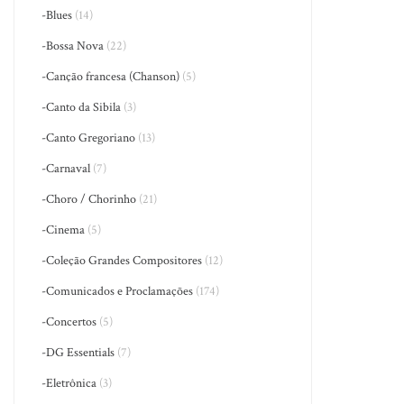
-Blues
(14)
-Bossa Nova
(22)
-Canção francesa (Chanson)
(5)
-Canto da Sibila
(3)
-Canto Gregoriano
(13)
-Carnaval
(7)
-Choro / Chorinho
(21)
-Cinema
(5)
-Coleção Grandes Compositores
(12)
-Comunicados e Proclamações
(174)
-Concertos
(5)
-DG Essentials
(7)
-Eletrônica
(3)