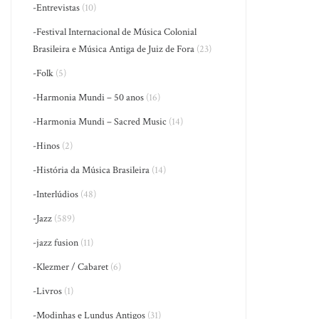
-Entrevistas
(10)
-Festival Internacional de Música Colonial
Brasileira e Música Antiga de Juiz de Fora
(23)
-Folk
(5)
-Harmonia Mundi – 50 anos
(16)
-Harmonia Mundi – Sacred Music
(14)
-Hinos
(2)
-História da Música Brasileira
(14)
-Interlúdios
(48)
-Jazz
(589)
-jazz fusion
(11)
-Klezmer / Cabaret
(6)
-Livros
(1)
-Modinhas e Lundus Antigos
(31)