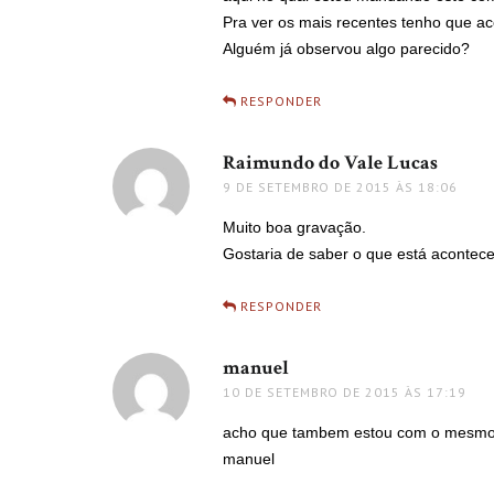
Pra ver os mais recentes tenho que a
Alguém já observou algo parecido?
RESPONDER
Raimundo do Vale Lucas
disse:
9 DE SETEMBRO DE 2015 ÀS 18:06
Muito boa gravação.
Gostaria de saber o que está acontece
RESPONDER
manuel
disse:
10 DE SETEMBRO DE 2015 ÀS 17:19
acho que tambem estou com o mesmo 
manuel