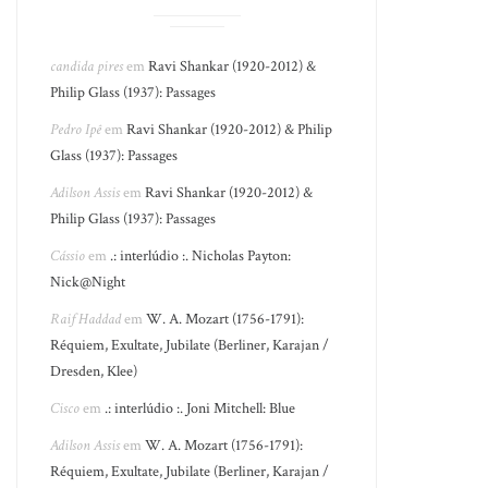
candida pires
em
Ravi Shankar (1920-2012) &
Philip Glass (1937): Passages
Pedro Ipê
em
Ravi Shankar (1920-2012) & Philip
Glass (1937): Passages
Adilson Assis
em
Ravi Shankar (1920-2012) &
Philip Glass (1937): Passages
Cássio
em
.: interlúdio :. Nicholas Payton:
Nick@Night
Raif Haddad
em
W. A. Mozart (1756-1791):
Réquiem, Exultate, Jubilate (Berliner, Karajan /
Dresden, Klee)
Cisco
em
.: interlúdio :. Joni Mitchell: Blue
Adilson Assis
em
W. A. Mozart (1756-1791):
Réquiem, Exultate, Jubilate (Berliner, Karajan /