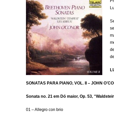
Pr
Lu
Se
se
ma
mo
de
de
L
SONATAS PARA PIANO, VOL. II – JOHN O’C
Sonata no. 21 em Dó maior, Op. 53, “Waldstei
01 – Allegro con brio