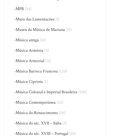
-MPB
(54)
-Muro das Lamentações
(1)
-Museu da Música de Mariana
(15)
-Música antiga
(16)
-Música Armênia
(3)
-Música Armorial
(12)
-Música Barroca Francesa
(120)
-Música Cipriota
(1)
-Música Colonial e Imperial Brasileira
(206)
-Música Contemporânea
(42)
-Música do Renascimento
(26)
-Música do séc. XVII – Itália
(3)
-Música do séc. XVIII – Portugal
(20)