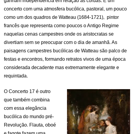
ganham independência em relação às cordas. É um
concerto com uma atmosfera bucólica, pastoral, um pouco
como um dos quadros de Watteau (1684-1721), pintor
francês que representa como poucos o Antigo Regime
naquelas cenas campestres onde os aristocratas se
divertiam sem se preocupar com o dia de amanhã. As
paisagens campestres bucólicas de Watteau são palco de
festas e encontros, formando retratos vivos de uma época
considerada decadente mas extremamente elegante e
requintada.
O Concerto 17 é outro
que também combina
com essa elegância
bucólica do mundo pré-
Revolução. Flauta, oboé
e fagote fazem uma