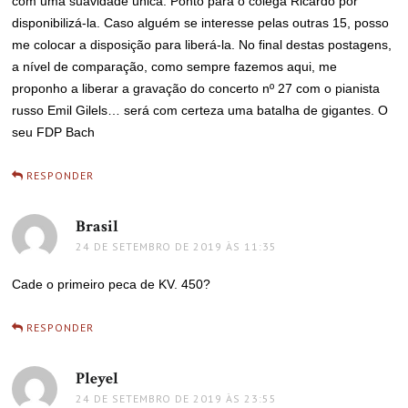
com uma suavidade única. Ponto para o colega Ricardo por
disponibilizá-la. Caso alguém se interesse pelas outras 15, posso
me colocar a disposição para liberá-la. No final destas postagens,
a nível de comparação, como sempre fazemos aqui, me
proponho a liberar a gravação do concerto nº 27 com o pianista
russo Emil Gilels… será com certeza uma batalha de gigantes. O
seu FDP Bach
RESPONDER
Brasil
disse:
24 DE SETEMBRO DE 2019 ÀS 11:35
Cade o primeiro peca de KV. 450?
RESPONDER
Pleyel
disse:
24 DE SETEMBRO DE 2019 ÀS 23:55