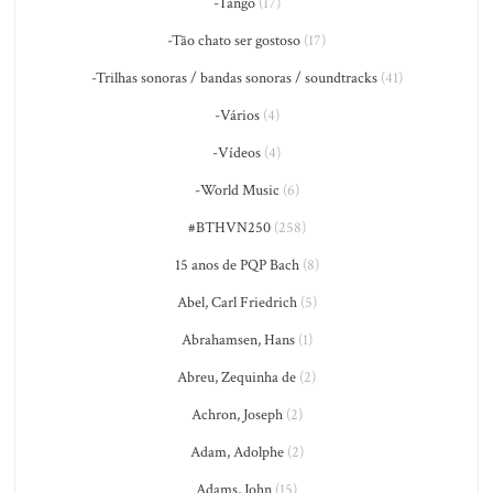
-Tango
(17)
-Tão chato ser gostoso
(17)
-Trilhas sonoras / bandas sonoras / soundtracks
(41)
-Vários
(4)
-Vídeos
(4)
-World Music
(6)
#BTHVN250
(258)
15 anos de PQP Bach
(8)
Abel, Carl Friedrich
(5)
Abrahamsen, Hans
(1)
Abreu, Zequinha de
(2)
Achron, Joseph
(2)
Adam, Adolphe
(2)
Adams, John
(15)