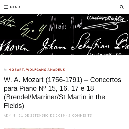
SE
MENU
MOZART, WOLFGANG AMADEUS
In
W. A. Mozart (1756-1791) – Concertos
para Piano Nº 15, 16, 17 e 18
(Brendel/Marriner/St Martin in the
Fields)
AUTHOR
POSTED
ADMIN
21 DE SETEMBRO DE 2019
5 COMMENTS
ON