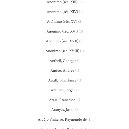
Anônimo (séc. XIII)
(5)
Anônimo (séc. XIV)
(1)
Anônimo (séc. XV)
(5)
Anônimo (séc. XVI)
(6)
Anônimo (séc. XVII)
(6)
Anônimo (séc. XVIII)
(1)
Antheil, George
(2)
Antico, Andrea
(1)
Antill, John Henry
(1)
Antunes, Jorge
(2)
Araia, Francesco
(1)
Aranyés, Juan
(2)
Araújo Pinheiro, Raymundo de
(1)