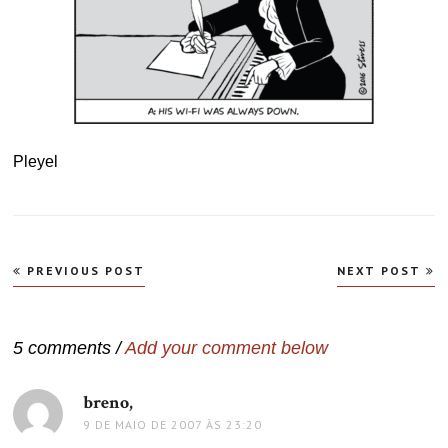
Pleyel
Navegação
PREVIOUS POST
NEXT POST
de
Post
5 comments /
Add your comment below
breno,
disse:
9 DE MAIO DE 2007 ÀS 23:20