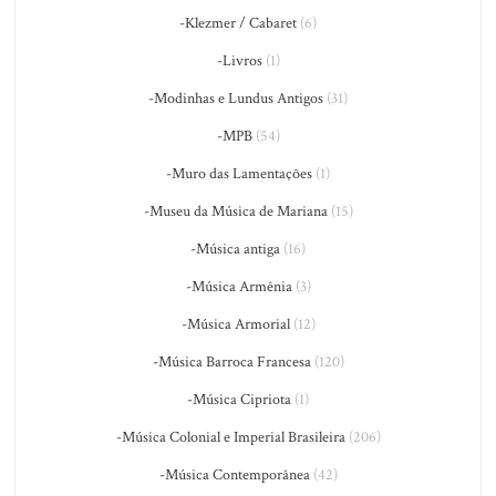
-Klezmer / Cabaret
(6)
-Livros
(1)
-Modinhas e Lundus Antigos
(31)
-MPB
(54)
-Muro das Lamentações
(1)
-Museu da Música de Mariana
(15)
-Música antiga
(16)
-Música Armênia
(3)
-Música Armorial
(12)
-Música Barroca Francesa
(120)
-Música Cipriota
(1)
-Música Colonial e Imperial Brasileira
(206)
-Música Contemporânea
(42)