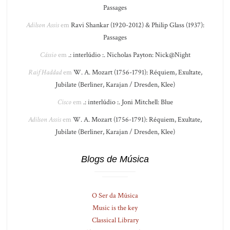
Passages
Adilson Assis
em
Ravi Shankar (1920-2012) & Philip Glass (1937):
Passages
Cássio
em
.: interlúdio :. Nicholas Payton: Nick@Night
Raif Haddad
em
W. A. Mozart (1756-1791): Réquiem, Exultate,
Jubilate (Berliner, Karajan / Dresden, Klee)
Cisco
em
.: interlúdio :. Joni Mitchell: Blue
Adilson Assis
em
W. A. Mozart (1756-1791): Réquiem, Exultate,
Jubilate (Berliner, Karajan / Dresden, Klee)
Blogs de Música
O Ser da Música
Music is the key
Classical Library