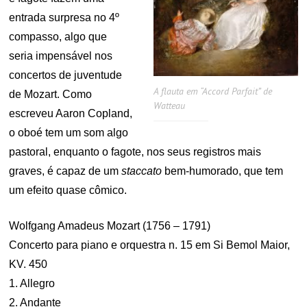
entrada surpresa no 4º
compasso, algo que
seria impensável nos
concertos de juventude
A flauta em “Accord Parfait” de
de Mozart. Como
Watteau
escreveu Aaron Copland,
o oboé tem um som algo
pastoral, enquanto o fagote, nos seus registros mais
graves, é capaz de um
staccato
bem-humorado, que tem
um efeito quase cômico.
Wolfgang Amadeus Mozart (1756 – 1791)
Concerto para piano e orquestra n. 15 em Si Bemol Maior,
KV. 450
1. Allegro
2. Andante