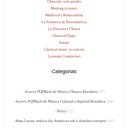
Chucrute com quiabo
Meeting in music
Medieval y Renacentista
La Fonoteca de Iberoamérica
La Discoteca Clásica
Classical Pippo
Susato
Classical music in concert
Laureate Conductors
Categorias
-Acervo PQPBach de Música Clássica Brasileira
(37)
-Acervo PQPBach de Música Colonial e Imperial Brasileira
(186)
-África
(12)
-Alma Latina: música das Américas sob o domínio europeu
(100)