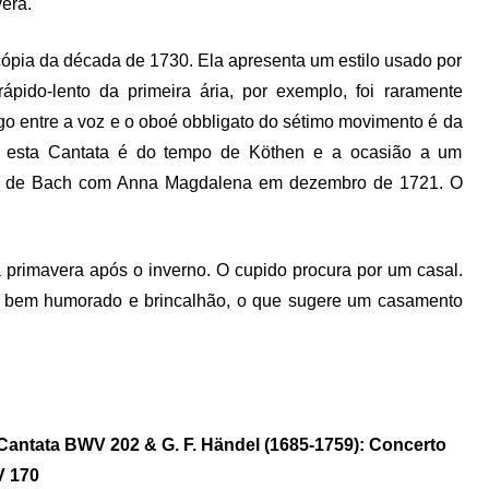
vera.
pia da década de 1730. Ela apresenta um estilo usado por
ápido-lento da primeira ária, por exemplo, foi raramente
go entre a voz e o oboé obbligato do sétimo movimento é da
 esta Cantata é do tempo de Köthen e a ocasião a um
to de Bach com Anna Magdalena em dezembro de 1721. O
a primavera após o inverno. O cupido procura por um casal.
 é bem humorado e brincalhão, o que sugere um casamento
 Cantata BWV 202 & G. F. Händel (1685-1759): Concerto
V 170