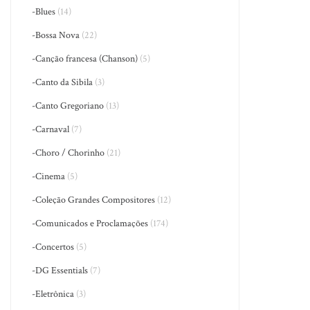
-Blues
(14)
-Bossa Nova
(22)
-Canção francesa (Chanson)
(5)
-Canto da Sibila
(3)
-Canto Gregoriano
(13)
-Carnaval
(7)
-Choro / Chorinho
(21)
-Cinema
(5)
-Coleção Grandes Compositores
(12)
-Comunicados e Proclamações
(174)
-Concertos
(5)
-DG Essentials
(7)
-Eletrônica
(3)