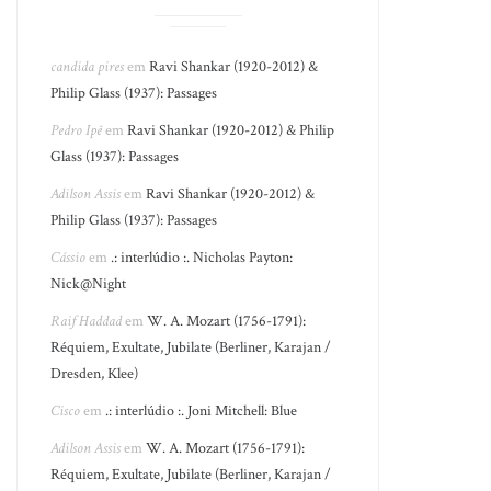
candida pires
em
Ravi Shankar (1920-2012) &
Philip Glass (1937): Passages
Pedro Ipê
em
Ravi Shankar (1920-2012) & Philip
Glass (1937): Passages
Adilson Assis
em
Ravi Shankar (1920-2012) &
Philip Glass (1937): Passages
Cássio
em
.: interlúdio :. Nicholas Payton:
Nick@Night
Raif Haddad
em
W. A. Mozart (1756-1791):
Réquiem, Exultate, Jubilate (Berliner, Karajan /
Dresden, Klee)
Cisco
em
.: interlúdio :. Joni Mitchell: Blue
Adilson Assis
em
W. A. Mozart (1756-1791):
Réquiem, Exultate, Jubilate (Berliner, Karajan /