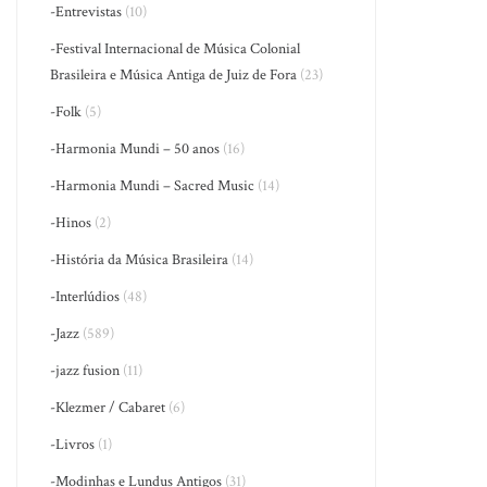
-Entrevistas
(10)
-Festival Internacional de Música Colonial
Brasileira e Música Antiga de Juiz de Fora
(23)
-Folk
(5)
-Harmonia Mundi – 50 anos
(16)
-Harmonia Mundi – Sacred Music
(14)
-Hinos
(2)
-História da Música Brasileira
(14)
-Interlúdios
(48)
-Jazz
(589)
-jazz fusion
(11)
-Klezmer / Cabaret
(6)
-Livros
(1)
-Modinhas e Lundus Antigos
(31)