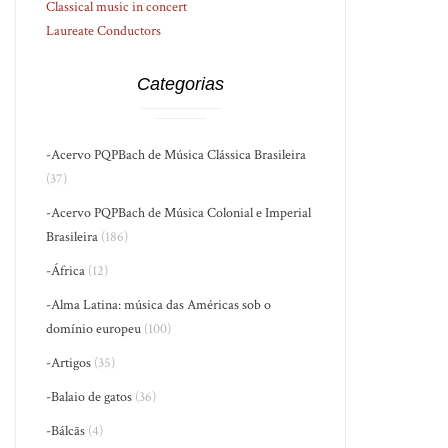
Classical music in concert
Laureate Conductors
Categorias
-Acervo PQPBach de Música Clássica Brasileira
(37)
-Acervo PQPBach de Música Colonial e Imperial
Brasileira
(186)
-África
(12)
-Alma Latina: música das Américas sob o
domínio europeu
(100)
-Artigos
(35)
-Balaio de gatos
(36)
-Bálcãs
(4)