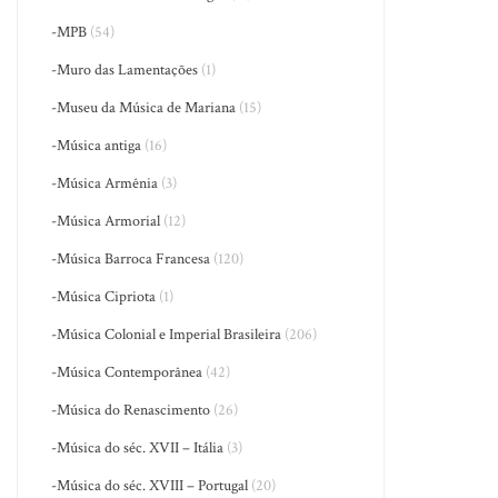
-MPB
(54)
-Muro das Lamentações
(1)
-Museu da Música de Mariana
(15)
-Música antiga
(16)
-Música Armênia
(3)
-Música Armorial
(12)
-Música Barroca Francesa
(120)
-Música Cipriota
(1)
-Música Colonial e Imperial Brasileira
(206)
-Música Contemporânea
(42)
-Música do Renascimento
(26)
-Música do séc. XVII – Itália
(3)
-Música do séc. XVIII – Portugal
(20)