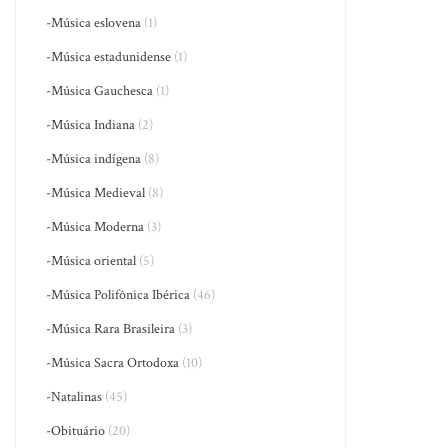
-Música eslovena
(1)
-Música estadunidense
(1)
-Música Gauchesca
(1)
-Música Indiana
(2)
-Música indígena
(8)
-Música Medieval
(8)
-Música Moderna
(3)
-Música oriental
(5)
-Música Polifônica Ibérica
(46)
-Música Rara Brasileira
(3)
-Música Sacra Ortodoxa
(10)
-Natalinas
(45)
-Obituário
(20)