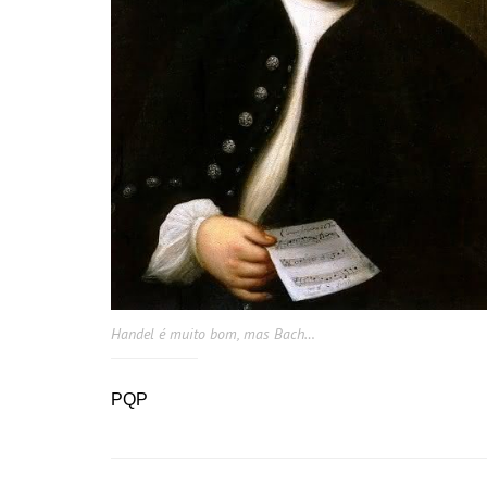
Handel é muito bom, mas Bach…
PQP