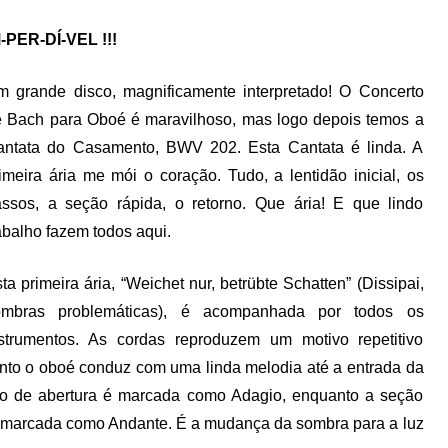
-PER-DÍ-VEL !!!
 grande disco, magnificamente interpretado! O Concerto
 Bach para Oboé é maravilhoso, mas logo depois temos a
antata do Casamento, BWV 202. Esta Cantata é linda. A
imeira ária me mói o coração. Tudo, a lentidão inicial, os
ssos, a seção rápida, o retorno. Que ária! E que lindo
abalho fazem todos aqui.
ta primeira ária, “Weichet nur, betrübte Schatten” (Dissipai,
ombras problemáticas), é acompanhada por todos os
strumentos. As cordas reproduzem um motivo repetitivo
anto o oboé conduz com uma linda melodia até a entrada da
ão de abertura é marcada como Adagio, enquanto a seção
 é marcada como Andante. É a mudança da sombra para a luz