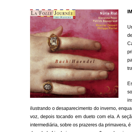
ON
IM
Um
de
C
pr
pa
tr
Es
s
in
ilustrando o desaparecimento do inverno, enqu
voz, depois tocando em dueto com ela. A seç
intermediária, sobre os prazeres da primavera,