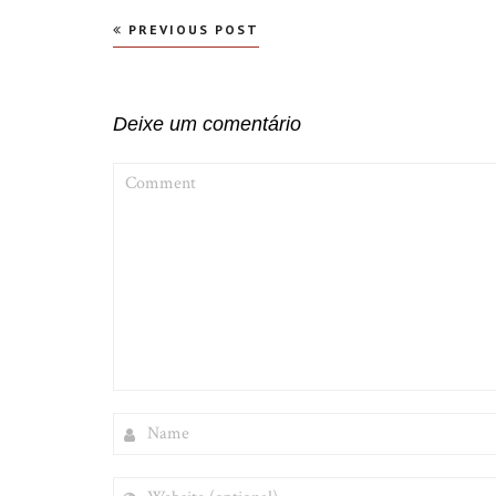
Navegação
PREVIOUS POST
de
Post
Deixe um comentário
COMMENT
NAME
WEBSITE