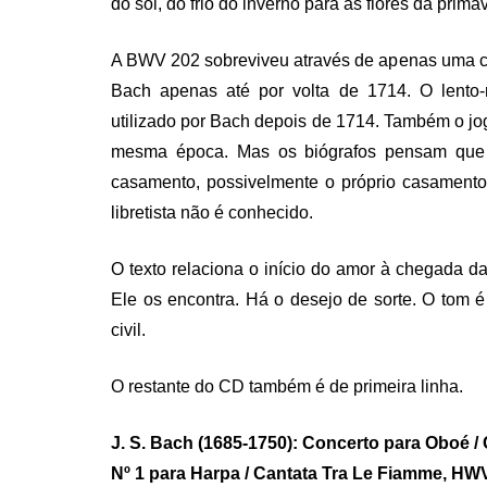
do sol, do frio do inverno para as flores da prima
A BWV 202 sobreviveu através de apenas uma có
Bach apenas até por volta de 1714. O lento-r
utilizado por Bach depois de 1714. Também o jo
mesma época. Mas os biógrafos pensam que
casamento, possivelmente o próprio casamen
libretista não é conhecido.
O texto relaciona o início do amor à chegada d
Ele os encontra. Há o desejo de sorte. O tom
civil.
O restante do CD também é de primeira linha.
J. S. Bach (1685-1750): Concerto para Oboé /
Nº 1 para Harpa / Cantata Tra Le Fiamme, HW