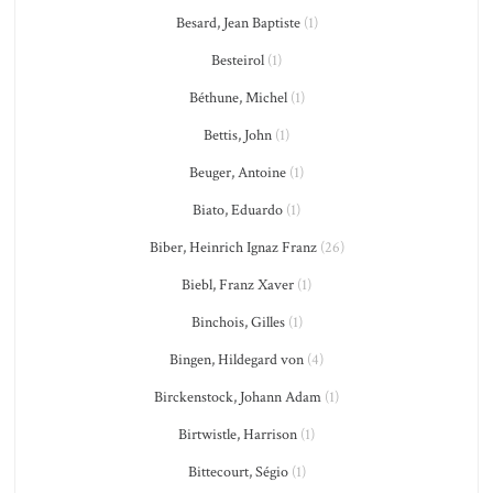
Besard, Jean Baptiste
(1)
Besteirol
(1)
Béthune, Michel
(1)
Bettis, John
(1)
Beuger, Antoine
(1)
Biato, Eduardo
(1)
Biber, Heinrich Ignaz Franz
(26)
Biebl, Franz Xaver
(1)
Binchois, Gilles
(1)
Bingen, Hildegard von
(4)
Birckenstock, Johann Adam
(1)
Birtwistle, Harrison
(1)
Bittecourt, Ségio
(1)