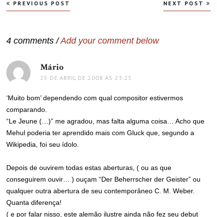
Navegação
PREVIOUS POST
NEXT POST
de
Post
4 comments /
Add your comment below
Mário
disse:
25 DE ABRIL DE 2008 ÀS 23:25
‘Muito bom’ dependendo com qual compositor estivermos
comparando.
“Le Jeune (…)” me agradou, mas falta alguma coisa… Acho que
Mehul poderia ter aprendido mais com Gluck que, segundo a
Wikipedia, foi seu ídolo.
Depois de ouvirem todas estas aberturas, ( ou as que
conseguirem ouvir… ) ouçam “Der Beherrscher der Geister” ou
qualquer outra abertura de seu contemporâneo C. M. Weber.
Quanta diferença!
( e por falar nisso, este alemão ilustre ainda não fez seu debut