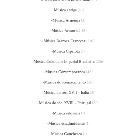
-Música antiga
(16)
-Música Armênia
(3)
-Música Armorial
(12)
-Música Barroca Francesa
(120)
-Música Cipriota
(1)
-Música Colonial e Imperial Brasileira
(206)
-Música Contemporânea
(42)
-Música do Renascimento
(26)
-Música do séc. XVII – Itália
(3)
-Música do séc. XVIII – Portugal
(20)
-Música eslovena
(1)
-Música estadunidense
(1)
-Música Gauchesca
(1)