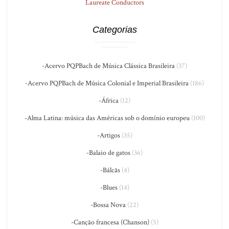
Laureate Conductors
Categorias
-Acervo PQPBach de Música Clássica Brasileira
(37)
-Acervo PQPBach de Música Colonial e Imperial Brasileira
(186)
-África
(12)
-Alma Latina: música das Américas sob o domínio europeu
(100)
-Artigos
(35)
-Balaio de gatos
(36)
-Bálcãs
(4)
-Blues
(14)
-Bossa Nova
(22)
-Canção francesa (Chanson)
(5)