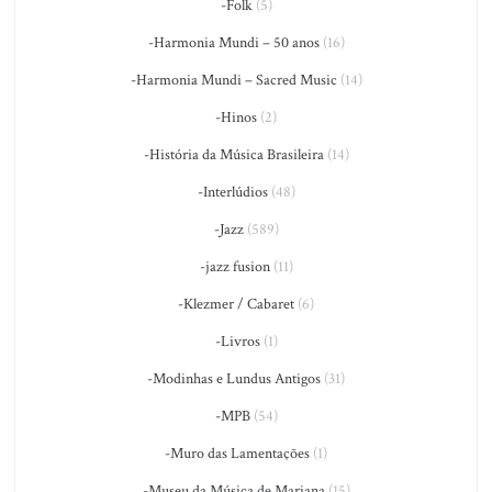
-Folk
(5)
-Harmonia Mundi – 50 anos
(16)
-Harmonia Mundi – Sacred Music
(14)
-Hinos
(2)
-História da Música Brasileira
(14)
-Interlúdios
(48)
-Jazz
(589)
-jazz fusion
(11)
-Klezmer / Cabaret
(6)
-Livros
(1)
-Modinhas e Lundus Antigos
(31)
-MPB
(54)
-Muro das Lamentações
(1)
-Museu da Música de Mariana
(15)