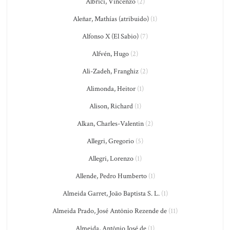
Albrici, Vincenzo
(2)
Aleñar, Mathías (atribuido)
(1)
Alfonso X (El Sabio)
(7)
Alfvén, Hugo
(2)
Ali-Zadeh, Franghiz
(2)
Alimonda, Heitor
(1)
Alison, Richard
(1)
Alkan, Charles-Valentin
(2)
Allegri, Gregorio
(5)
Allegri, Lorenzo
(1)
Allende, Pedro Humberto
(1)
Almeida Garret, João Baptista S. L.
(1)
Almeida Prado, José Antônio Rezende de
(11)
Almeida, Antônio José de
(1)