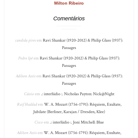
Milton Ribeiro
Comentários
candida pires
em
Ravi Shankar (1920-2012) & Philip Glass (1937):
Passages
Pedro Ipê
em
Ravi Shankar (1920-2012) & Philip Glass (1937):
Passages
Adilson Assis
em
Ravi Shankar (1920-2012) & Philip Glass (1937):
Passages
Cássio
em
.: interlúdio :. Nicholas Payton: Nick@Night
Raif Haddad
em
W. A. Mozart (1756-1791): Réquiem, Exultate,
Jubilate (Berliner, Karajan / Dresden, Klee)
Cisco
em
.: interlúdio :. Joni Mitchell: Blue
Adilson Assis
em
W. A. Mozart (1756-1791): Réquiem, Exultate,