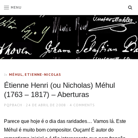
SE
MENU
MÉHUL, ETIENNE-NICOLAS
In
Étienne Henri (ou Nicholas) Méhul
(1763 – 1817) – Aberturas
AUTHOR
POSTED
PQPBACH
24 DE ABRIL DE 2008
4 COMMENTS
ON
Parece que hoje é o dia das raridades… Vamos lá. Este
Méhul é muito bom compositor. Ouçam! É autor do