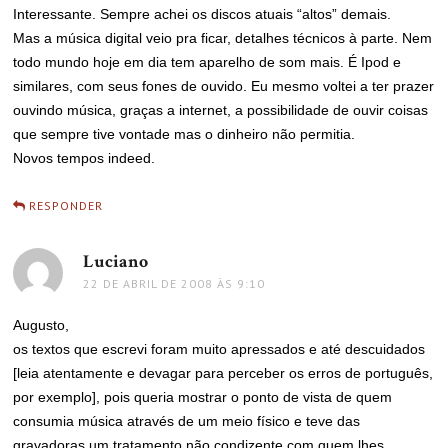
Interessante. Sempre achei os discos atuais “altos” demais.
Mas a música digital veio pra ficar, detalhes técnicos à parte. Nem
todo mundo hoje em dia tem aparelho de som mais. É Ipod e
similares, com seus fones de ouvido. Eu mesmo voltei a ter prazer
ouvindo música, graças a internet, a possibilidade de ouvir coisas
que sempre tive vontade mas o dinheiro não permitia.
Novos tempos indeed.
RESPONDER
Luciano
disse:
22 DE ABRIL DE 2008 ÀS 9:10
Augusto,
os textos que escrevi foram muito apressados e até descuidados
[leia atentamente e devagar para perceber os erros de português,
por exemplo], pois queria mostrar o ponto de vista de quem
consumia música através de um meio físico e teve das
gravadoras um tratamento não condizente com quem lhes