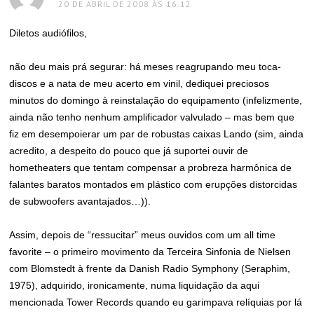
20 DE ABRIL DE 2008 ÀS 16:12
Diletos audiófilos,
não deu mais prá segurar: há meses reagrupando meu toca-
discos e a nata de meu acerto em vinil, dediquei preciosos
minutos do domingo à reinstalação do equipamento (infelizmente,
ainda não tenho nenhum amplificador valvulado – mas bem que
fiz em desempoierar um par de robustas caixas Lando (sim, ainda
acredito, a despeito do pouco que já suportei ouvir de
hometheaters que tentam compensar a probreza harmônica de
falantes baratos montados em plástico com erupções distorcidas
de subwoofers avantajados…)).
Assim, depois de “ressucitar” meus ouvidos com um all time
favorite – o primeiro movimento da Terceira Sinfonia de Nielsen
com Blomstedt à frente da Danish Radio Symphony (Seraphim,
1975), adquirido, ironicamente, numa liquidação da aqui
mencionada Tower Records quando eu garimpava relíquias por lá