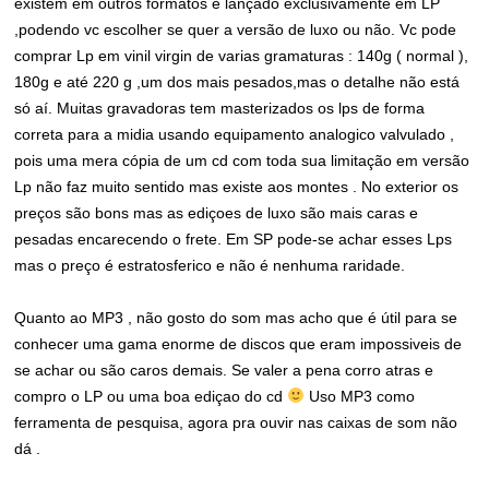
existem em outros formatos é lançado exclusivamente em LP
,podendo vc escolher se quer a versão de luxo ou não. Vc pode
comprar Lp em vinil virgin de varias gramaturas : 140g ( normal ),
180g e até 220 g ,um dos mais pesados,mas o detalhe não está
só aí. Muitas gravadoras tem masterizados os lps de forma
correta para a midia usando equipamento analogico valvulado ,
pois uma mera cópia de um cd com toda sua limitação em versão
Lp não faz muito sentido mas existe aos montes . No exterior os
preços são bons mas as ediçoes de luxo são mais caras e
pesadas encarecendo o frete. Em SP pode-se achar esses Lps
mas o preço é estratosferico e não é nenhuma raridade.
Quanto ao MP3 , não gosto do som mas acho que é útil para se
conhecer uma gama enorme de discos que eram impossiveis de
se achar ou são caros demais. Se valer a pena corro atras e
compro o LP ou uma boa ediçao do cd
Uso MP3 como
ferramenta de pesquisa, agora pra ouvir nas caixas de som não
dá .