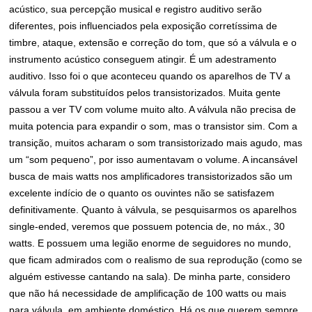
acústico, sua percepção musical e registro auditivo serão
diferentes, pois influenciados pela exposição corretíssima de
timbre, ataque, extensão e correção do tom, que só a válvula e o
instrumento acústico conseguem atingir. É um adestramento
auditivo. Isso foi o que aconteceu quando os aparelhos de TV a
válvula foram substituídos pelos transistorizados. Muita gente
passou a ver TV com volume muito alto. A válvula não precisa de
muita potencia para expandir o som, mas o transistor sim. Com a
transição, muitos acharam o som transistorizado mais agudo, mas
um “som pequeno”, por isso aumentavam o volume. A incansável
busca de mais watts nos amplificadores transistorizados são um
excelente indício de o quanto os ouvintes não se satisfazem
definitivamente. Quanto à válvula, se pesquisarmos os aparelhos
single-ended, veremos que possuem potencia de, no máx., 30
watts. E possuem uma legião enorme de seguidores no mundo,
que ficam admirados com o realismo de sua reprodução (como se
alguém estivesse cantando na sala). De minha parte, considero
que não há necessidade de amplificação de 100 watts ou mais
para válvula, em ambiente doméstico. Há os que querem sempre