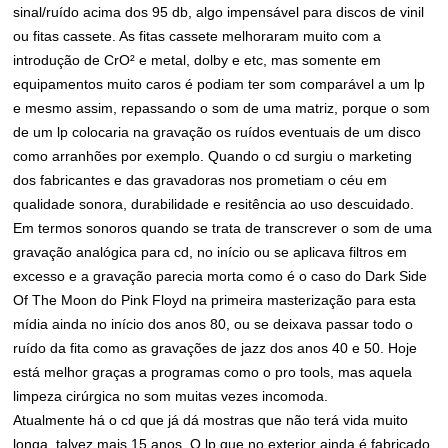
sinal/ruído acima dos 95 db, algo impensável para discos de vinil
ou fitas cassete. As fitas cassete melhoraram muito com a
introdução de CrO² e metal, dolby e etc, mas somente em
equipamentos muito caros é podiam ter som comparável a um lp
e mesmo assim, repassando o som de uma matriz, porque o som
de um lp colocaria na gravação os ruídos eventuais de um disco
como arranhões por exemplo. Quando o cd surgiu o marketing
dos fabricantes e das gravadoras nos prometiam o céu em
qualidade sonora, durabilidade e resitência ao uso descuidado.
Em termos sonoros quando se trata de transcrever o som de uma
gravação analógica para cd, no início ou se aplicava filtros em
excesso e a gravação parecia morta como é o caso do Dark Side
Of The Moon do Pink Floyd na primeira masterização para esta
mídia ainda no início dos anos 80, ou se deixava passar todo o
ruído da fita como as gravações de jazz dos anos 40 e 50. Hoje
está melhor graças a programas como o pro tools, mas aquela
limpeza cirúrgica no som muitas vezes incomoda.
Atualmente há o cd que já dá mostras que não terá vida muito
longa, talvez mais 15 anos. O lp que no exterior ainda é fabricado