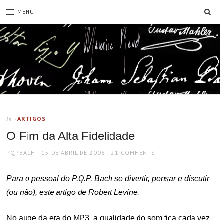
SE
MENU
-ARTIGOS
In
O Fim da Alta Fidelidade
AUTHOR
POSTED
PQPBACH
15 DE ABRIL DE 2008
21 COMMENTS
ON
Para o pessoal do P.Q.P. Bach se divertir, pensar e discutir
(ou não), este artigo de Robert Levine.
No auge da era do MP3, a qualidade do som fica cada vez