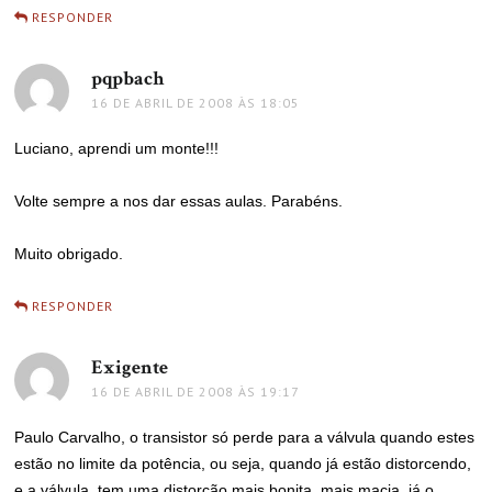
RESPONDER
pqpbach
disse:
16 DE ABRIL DE 2008 ÀS 18:05
Luciano, aprendi um monte!!!
Volte sempre a nos dar essas aulas. Parabéns.
Muito obrigado.
RESPONDER
Exigente
disse:
16 DE ABRIL DE 2008 ÀS 19:17
Paulo Carvalho, o transistor só perde para a válvula quando estes
estão no limite da potência, ou seja, quando já estão distorcendo,
e a válvula, tem uma distorção mais bonita, mais macia, já o