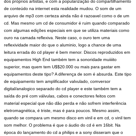
dos próprios artistas, e com a popularização do compartilhamento
de conteúdo na internet esta realidade mudou. O som de um
arquivo de mp3 com certeza ainda não é razoavel como o de um
cd. Mas mesmo um cd de consumidor é ruim quando comparado
com algumas edições especiais em que se utiliza materiais como
ouro na camada reflexiva. Neste caso, o ouro tem uma
reflexividade maior do que o aluminio, logo a chance de uma
leitura errada do cd player é bem menor. Discos reproduzidos em
equipamentos High End também tem a sonoridade muiiiito
superior, mas quem tem U$$20.000 ou mais para gastar em
equipamentos deste tipo? A diferença de som é absurda. Este tipo
de equipamento tem amplificador valvulado, comversor
digital/analogico separado do cd player e este também tem a
saída do pré com válvulas, cabos e conectores feitos com
material especial que não dão perda e não sofrem interferência
eletromagnética, é triste, mas é para poucos. Mesmo assim,
quando se compara um mesmo disco em vinil e em cd, o vinil tem
som melhor. O problema é que o áudio do cd é em 16bit. Na
época do lançamento do cd a philips e a sony disseram que o