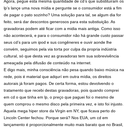
Agora, pegue esta mesma quantidade de cd’s que substituiram os
lp’s lançe uma nova mídia e pergunte se o consumidor está a fim
de pagar o pato sozinho? Uma solução para tal, se algum dia for
feito, será dar descontos generosos para esta substiuição. As
gravadoras podem até ficar com a midia mais antiga. Como isso
não acontecerá, e para o consumidor não há grande custo passar
seus cd’s para um ipod e sus congêneres e ouvir aonde lhe
convém, seguimos pela via torta por culpa da propria indústria
cultural, só que desta vez as gravadoras tem sua sobrevivência
ameaçada pela difusão de conteúdo na internet.
E digo mais, minha consciência não pesa quando baixo música na
rede, pois é material que adqurí em outra mídia, os direitos
autorais já foram pagos. De certa forma, estou devolvendo o
tratamento que recebi destas gravadoras, pois quando comprei
em cd o que tinha em lp, o preço que paguei foi o mesmo de
quem comprou o mesmo disco pela primeira vez, e isto foi injusto.
Aquela mega hiper store da Virgin em NY, que ficava perto do
Lincoln Center fechou. Porque será? Nos EUA, um cd em
lançamento é proporcionalmente muito mais barato que no Brasil,