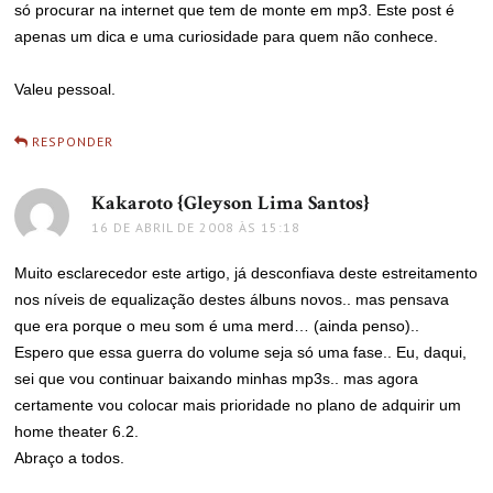
só procurar na internet que tem de monte em mp3. Este post é
apenas um dica e uma curiosidade para quem não conhece.
Valeu pessoal.
RESPONDER
Kakaroto {Gleyson Lima Santos}
disse:
16 DE ABRIL DE 2008 ÀS 15:18
Muito esclarecedor este artigo, já desconfiava deste estreitamento
nos níveis de equalização destes álbuns novos.. mas pensava
que era porque o meu som é uma merd… (ainda penso)..
Espero que essa guerra do volume seja só uma fase.. Eu, daqui,
sei que vou continuar baixando minhas mp3s.. mas agora
certamente vou colocar mais prioridade no plano de adquirir um
home theater 6.2.
Abraço a todos.