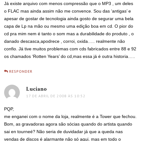
Já existe arquivo com menos compressão que o MP3 , um deles
o FLAC mas ainda assim não me convence. Sou das ‘antigas’ e
apesar de gostar de tecnologia ainda gosto de segurar uma bela
capa de Lp na mão ou mesmo uma edição boa em cd. O pior do
cd pra mim nem é tanto o som mas a durabilidade do produto , o
danado descasca,apodrece , corroi, oxida….. realmente não
confio. Já tive muitos problemas com cds fabricados entre 88 e 92
os chamados ‘Rotten Years’ do cd,mas essa já é outra historia…..
RESPONDER
Luciano
disse:
17 DE ABRIL DE 2008 ÀS 10:52
PQP,
me enganei com o nome da loja, realmente é a Tower que fechou.
Bom, as gravadoras agora são sócias quando do artista quando
sai en tourneé? Não seria de duvidadar já que a queda nas
vendas de discos é alarmante não só aqui, mas em todo o