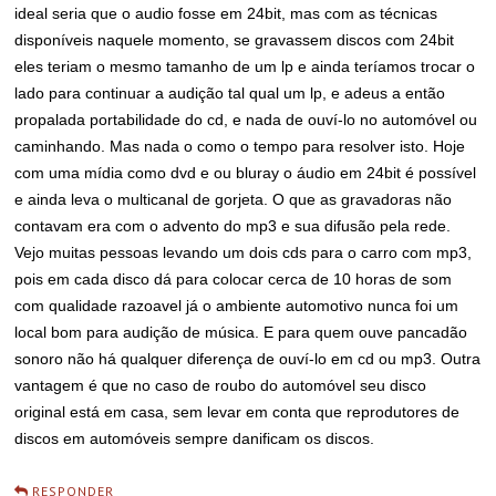
ideal seria que o audio fosse em 24bit, mas com as técnicas
disponíveis naquele momento, se gravassem discos com 24bit
eles teriam o mesmo tamanho de um lp e ainda teríamos trocar o
lado para continuar a audição tal qual um lp, e adeus a então
propalada portabilidade do cd, e nada de ouví-lo no automóvel ou
caminhando. Mas nada o como o tempo para resolver isto. Hoje
com uma mídia como dvd e ou bluray o áudio em 24bit é possível
e ainda leva o multicanal de gorjeta. O que as gravadoras não
contavam era com o advento do mp3 e sua difusão pela rede.
Vejo muitas pessoas levando um dois cds para o carro com mp3,
pois em cada disco dá para colocar cerca de 10 horas de som
com qualidade razoavel já o ambiente automotivo nunca foi um
local bom para audição de música. E para quem ouve pancadão
sonoro não há qualquer diferença de ouví-lo em cd ou mp3. Outra
vantagem é que no caso de roubo do automóvel seu disco
original está em casa, sem levar em conta que reprodutores de
discos em automóveis sempre danificam os discos.
RESPONDER