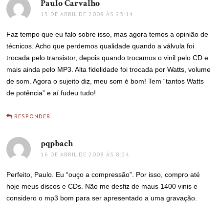
Paulo Carvalho
disse:
15 DE ABRIL DE 2008 ÀS 23:14
Faz tempo que eu falo sobre isso, mas agora temos a opinião de
técnicos. Acho que perdemos qualidade quando a válvula foi
trocada pelo transistor, depois quando trocamos o vinil pelo CD e
mais ainda pelo MP3. Alta fidelidade foi trocada por Watts, volume
de som. Agora o sujeito diz, meu som é bom! Tem “tantos Watts
de potência” e aí fudeu tudo!
RESPONDER
pqpbach
disse:
16 DE ABRIL DE 2008 ÀS 8:24
Perfeito, Paulo. Eu “ouço a compressão”. Por isso, compro até
hoje meus discos e CDs. Não me desfiz de maus 1400 vinis e
considero o mp3 bom para ser apresentado a uma gravação.