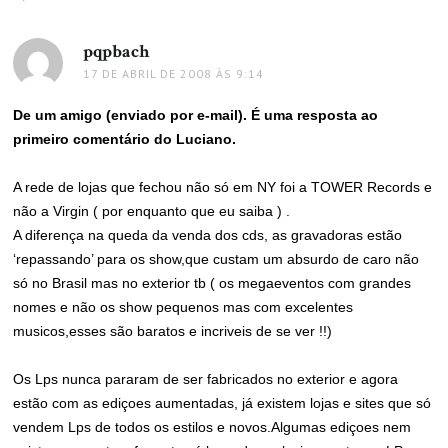
pqpbach
disse:
17 DE ABRIL DE 2008 ÀS 9:14
De um amigo (enviado por e-mail). É uma resposta ao
primeiro comentário do Luciano.
A rede de lojas que fechou não só em NY foi a TOWER Records e
não a Virgin ( por enquanto que eu saiba ) .
A diferença na queda da venda dos cds, as gravadoras estão
‘repassando’ para os show,que custam um absurdo de caro não
só no Brasil mas no exterior tb ( os megaeventos com grandes
nomes e não os show pequenos mas com excelentes
musicos,esses são baratos e incriveis de se ver !!)
Os Lps nunca pararam de ser fabricados no exterior e agora
estão com as ediçoes aumentadas, já existem lojas e sites que só
vendem Lps de todos os estilos e novos.Algumas ediçoes nem