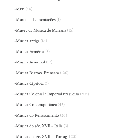
-MPB
(54)
-Muro das Lamentações
(1)
-Museu da Música de Mariana
(15)
-Música antiga
(16)
-Música Armênia
(3)
-Música Armorial
(12)
-Música Barroca Francesa
(120)
-Música Cipriota
(1)
-Música Colonial e Imperial Brasileira
(206)
-Música Contemporânea
(42)
-Música do Renascimento
(26)
-Música do séc. XVII – Itália
(3)
-Música do séc. XVIII – Portugal
(20)