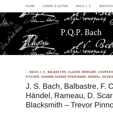
HOME
SOBRE O AUTOR
BACH, J. S.
BEETHOV
P.Q.P. Bach
BACH, J. S.
,
BALBASTRE, CLAUDE-BÉNIGNE
,
COUPERI
In
FISCHER, JOHANN CASPAR FERDINAND
,
HÄNDEL, GEORG
J. S. Bach, Balbastre, F. 
Händel, Rameau, D. Scarl
Blacksmith – Trevor Pinno