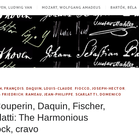
EN, LUDWIG VAN
MOZART, WOLFGANG AMADEUS
BARTÓK, BÉLA
N, FRANÇOIS
,
DAQUIN, LOUIS-CLAUDE
,
FIOCCO, JOSEPH-HECTOR
,
 FRIEDRICH
,
RAMEAU, JEAN-PHILIPPE
,
SCARLATTI, DOMENICO
Couperin, Daquin, Fischer,
atti: The Harmonious
ck, cravo