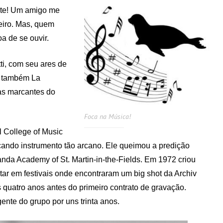
nte! Um amigo me
eiro. Mas, quem
a de se ouvir.
ti, com seu ares de
e também La
as marcantes do
Foca na Música!
 College of Music
cando instrumento tão arcano. Ele queimou a predição
anda Academy of St. Martin-in-the-Fields. Em 1972 criou
ar em festivais onde encontraram um big shot da Archiv
 quatro anos antes do primeiro contrato de gravação.
nte do grupo por uns trinta anos.