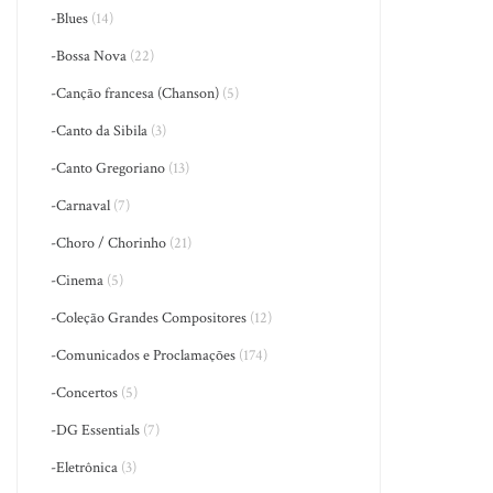
-Blues
(14)
-Bossa Nova
(22)
-Canção francesa (Chanson)
(5)
-Canto da Sibila
(3)
-Canto Gregoriano
(13)
-Carnaval
(7)
-Choro / Chorinho
(21)
-Cinema
(5)
-Coleção Grandes Compositores
(12)
-Comunicados e Proclamações
(174)
-Concertos
(5)
-DG Essentials
(7)
-Eletrônica
(3)