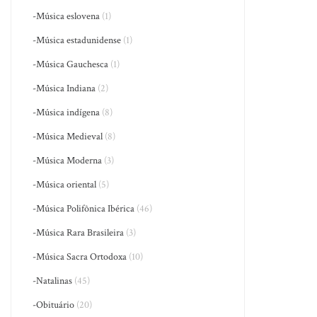
-Música eslovena
(1)
-Música estadunidense
(1)
-Música Gauchesca
(1)
-Música Indiana
(2)
-Música indígena
(8)
-Música Medieval
(8)
-Música Moderna
(3)
-Música oriental
(5)
-Música Polifônica Ibérica
(46)
-Música Rara Brasileira
(3)
-Música Sacra Ortodoxa
(10)
-Natalinas
(45)
-Obituário
(20)