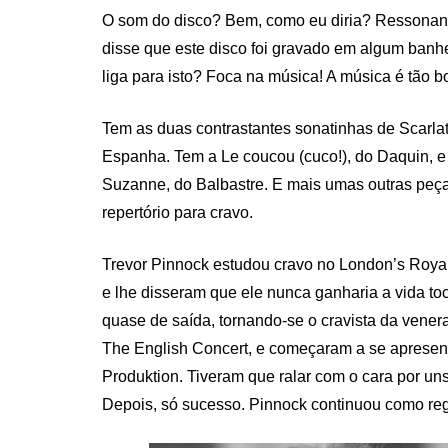
O som do disco? Bem, como eu diria? Ressona
disse que este disco foi gravado em algum banh
liga para isto? Foca na música! A música é tão bo
Tem as duas contrastantes sonatinhas de Scarlat
Espanha. Tem a Le coucou (cuco!), do Daquin, 
Suzanne, do Balbastre. E mais umas outras peç
repertório para cravo.
Trevor Pinnock estudou cravo no London’s Royal
e lhe disseram que ele nunca ganharia a vida to
quase de saída, tornando-se o cravista da vener
The English Concert, e começaram a se apresent
Produktion. Tiveram que ralar com o cara por uns
Depois, só sucesso. Pinnock continuou como rege