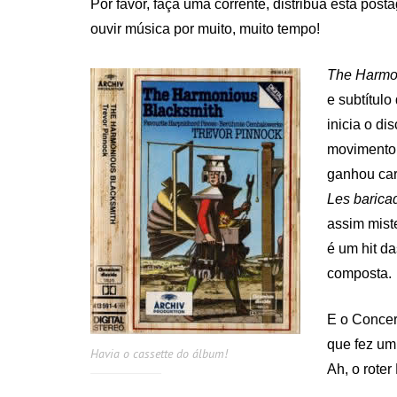
Por favor, faça uma corrente, distribua esta po
ouvir música por muito, muito tempo!
The Harmon
e subtítul
inicia o di
movimento 
ganhou car
Les barica
assim mist
é um hit d
composta.
E o Concer
que fez um 
Havia o cassette do álbum!
Ah, o roter