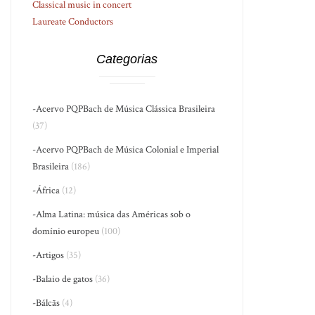
Classical music in concert
Laureate Conductors
Categorias
-Acervo PQPBach de Música Clássica Brasileira
(37)
-Acervo PQPBach de Música Colonial e Imperial
Brasileira
(186)
-África
(12)
-Alma Latina: música das Américas sob o
domínio europeu
(100)
-Artigos
(35)
-Balaio de gatos
(36)
-Bálcãs
(4)