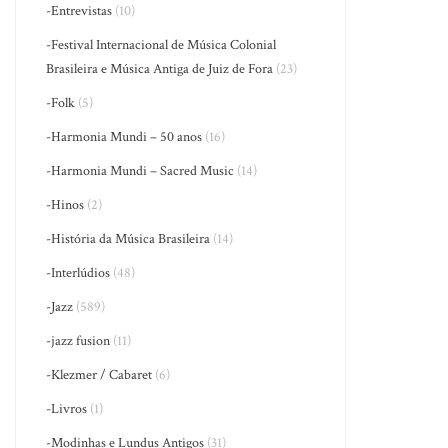
-Entrevistas
(10)
-Festival Internacional de Música Colonial
Brasileira e Música Antiga de Juiz de Fora
(23)
-Folk
(5)
-Harmonia Mundi – 50 anos
(16)
-Harmonia Mundi – Sacred Music
(14)
-Hinos
(2)
-História da Música Brasileira
(14)
-Interlúdios
(48)
-Jazz
(589)
-jazz fusion
(11)
-Klezmer / Cabaret
(6)
-Livros
(1)
-Modinhas e Lundus Antigos
(31)