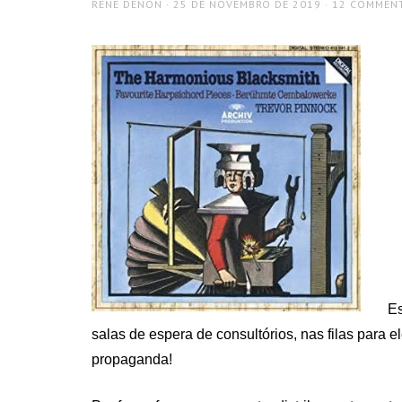
AUTHOR
POSTED
RENÉ DENON
25 DE NOVEMBRO DE 2019
12 COMMEN
ON
Es
salas de espera de consultórios, nas filas para e
propaganda!