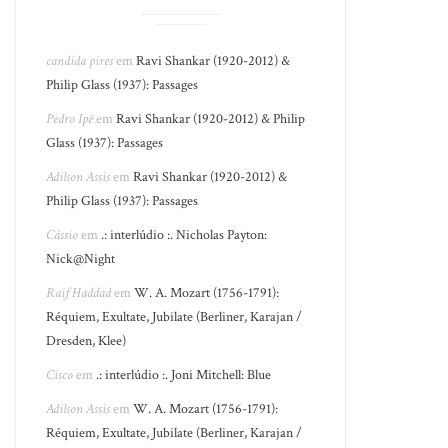
candida pires
em
Ravi Shankar (1920-2012) &
Philip Glass (1937): Passages
Pedro Ipê
em
Ravi Shankar (1920-2012) & Philip
Glass (1937): Passages
Adilson Assis
em
Ravi Shankar (1920-2012) &
Philip Glass (1937): Passages
Cássio
em
.: interlúdio :. Nicholas Payton:
Nick@Night
Raif Haddad
em
W. A. Mozart (1756-1791):
Réquiem, Exultate, Jubilate (Berliner, Karajan /
Dresden, Klee)
Cisco
em
.: interlúdio :. Joni Mitchell: Blue
Adilson Assis
em
W. A. Mozart (1756-1791):
Réquiem, Exultate, Jubilate (Berliner, Karajan /