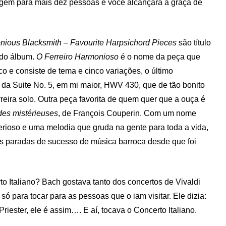
stagem para mais dez pessoas e você alcançará a graça de
ious Blacksmith – Favourite Harpsichord Pieces
são título
o do álbum.
O Ferreiro Harmonioso
é o nome da peça que
sco e consiste de tema e cinco variações, o último
da Suite No. 5, em mi maior, HWV 430, que de tão bonito
reira solo. Outra peça favorita de quem quer que a ouça é
des mistérieuses
, de François Couperin. Com um nome
erioso e uma melodia que gruda na gente para toda a vida,
as paradas de sucesso de música barroca desde que foi
to Italiano? Bach gostava tanto dos concertos de Vivaldi
só para tocar para as pessoas que o iam visitar. Ele dizia:
 Priester, ele é assim…. E aí, tocava o Concerto Italiano.