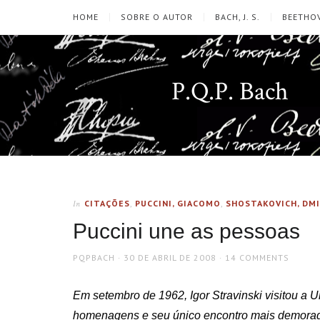
HOME
SOBRE O AUTOR
BACH, J. S.
BEETHOV
P.Q.P. Bach
CITAÇÕES
,
PUCCINI, GIACOMO
,
SHOSTAKOVICH, DM
In
Puccini une as pessoas
AUTHOR
POSTED
PQPBACH
30 DE ABRIL DE 2008
14 COMMENTS
ON
Em setembro de 1962, Igor Stravinski visitou a
homenagens e seu único encontro mais demorad