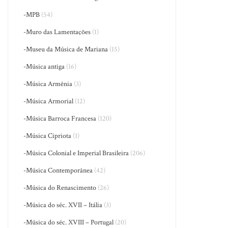
-MPB
(54)
-Muro das Lamentações
(1)
-Museu da Música de Mariana
(15)
-Música antiga
(16)
-Música Armênia
(3)
-Música Armorial
(12)
-Música Barroca Francesa
(120)
-Música Cipriota
(1)
-Música Colonial e Imperial Brasileira
(206)
-Música Contemporânea
(42)
-Música do Renascimento
(26)
-Música do séc. XVII – Itália
(3)
-Música do séc. XVIII – Portugal
(20)