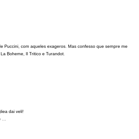
 de Puccini, com aqueles exageros. Mas confesso que sempre me
a Boheme, Il Tritico e Turandot.
iea dai veli!
e …