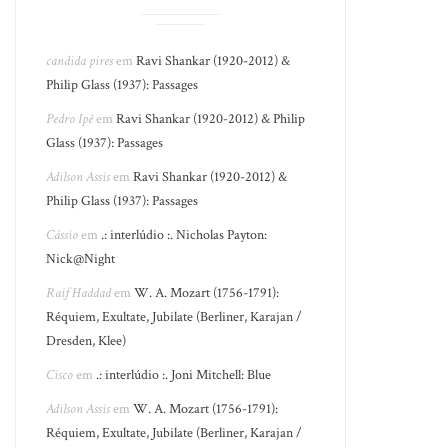
candida pires
em
Ravi Shankar (1920-2012) &
Philip Glass (1937): Passages
Pedro Ipê
em
Ravi Shankar (1920-2012) & Philip
Glass (1937): Passages
Adilson Assis
em
Ravi Shankar (1920-2012) &
Philip Glass (1937): Passages
Cássio
em
.: interlúdio :. Nicholas Payton:
Nick@Night
Raif Haddad
em
W. A. Mozart (1756-1791):
Réquiem, Exultate, Jubilate (Berliner, Karajan /
Dresden, Klee)
Cisco
em
.: interlúdio :. Joni Mitchell: Blue
Adilson Assis
em
W. A. Mozart (1756-1791):
Réquiem, Exultate, Jubilate (Berliner, Karajan /