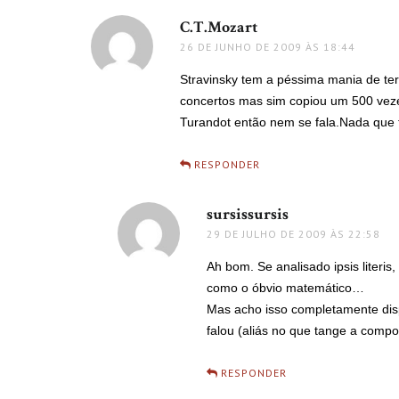
C.T.Mozart
disse:
26 DE JUNHO DE 2009 ÀS 18:44
Stravinsky tem a péssima mania de te
concertos mas sim copiou um 500 vez
Turandot então nem se fala.Nada que t
RESPONDER
sursissursis
disse:
29 DE JULHO DE 2009 ÀS 22:58
Ah bom. Se analisado ipsis literi
como o óbvio matemático…
Mas acho isso completamente disp
falou (aliás no que tange a compo
RESPONDER