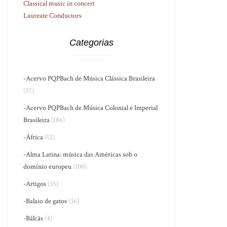
Classical music in concert
Laureate Conductors
Categorias
-Acervo PQPBach de Música Clássica Brasileira
(37)
-Acervo PQPBach de Música Colonial e Imperial
Brasileira
(186)
-África
(12)
-Alma Latina: música das Américas sob o
domínio europeu
(100)
-Artigos
(35)
-Balaio de gatos
(36)
-Bálcãs
(4)