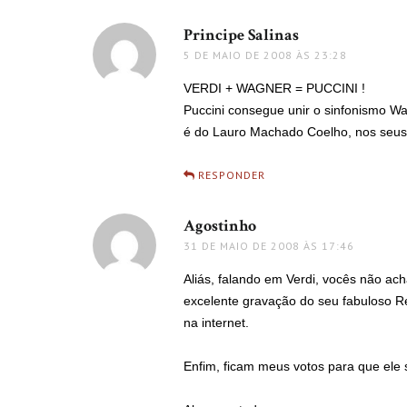
Principe Salinas
disse:
5 DE MAIO DE 2008 ÀS 23:28
VERDI + WAGNER = PUCCINI !
Puccini consegue unir o sinfonismo W
é do Lauro Machado Coelho, nos seus 
RESPONDER
Agostinho
disse:
31 DE MAIO DE 2008 ÀS 17:46
Aliás, falando em Verdi, vocês não ac
excelente gravação do seu fabuloso R
na internet.
Enfim, ficam meus votos para que ele 