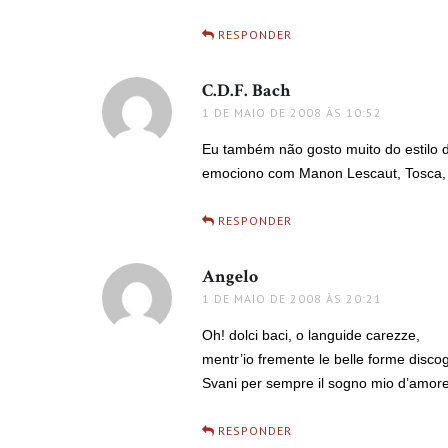
RESPONDER
C.D.F. Bach
disse:
1 DE MAIO DE 2008 ÀS 10:52
Eu também não gosto muito do estilo
emociono com Manon Lescaut, Tosca, L
RESPONDER
Angelo
disse:
1 DE MAIO DE 2008 ÀS 20:21
Oh! dolci baci, o languide carezze,
mentr’io fremente le belle forme discogl
Svani per sempre il sogno mio d’amor
RESPONDER