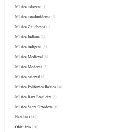
-Música eslovena
(1)
-Música estadunidense
(1)
-Música Gauchesca
(1)
-Música Indiana
(2)
-Música indígena
(8)
-Música Medieval
(8)
-Música Moderna
(3)
-Música oriental
(5)
-Música Polifônica Ibérica
(46)
-Música Rara Brasileira
(3)
-Música Sacra Ortodoxa
(10)
-Natalinas
(45)
-Obituário
(20)