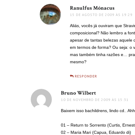
Ranulfus Mónacus
disse:
15 DE AGOSTO DE 2009 ÀS 19:29
Aliás, vocês já ouviram que Stra
composicional? Não lembro a fon
apesar de tantas belezas aquele
em termos de forma? Ou seja: o v
mas também tinha razões e… pra 
mesmo?
RESPONDER
Bruno Wilbert
disse:
10 DE NOVEMBRO DE 2009 ÀS 15:31
Baixem isso bachildrens, lindo cd.. Ah
01 – Return to Sorrento (Curtis, Ernes
02 – Maria Mari (Capua, Eduardo di)