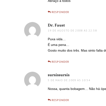
Abraço a todos
RESPONDER
Dr. Faust
disse:
19 DE AGOSTO DE 2008 ÀS 22:58
Puxa vida…
É uma pena…
Gosto muito dos três. Mas sinto falta d
RESPONDER
sursissursis
disse:
5 DE MAIO DE 2009 ÀS 10:54
Nossa, quanta bobagem… Não há óper
RESPONDER