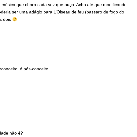
 música que choro cada vez que ouço. Acho até que modificando
oderia ser uma adágio para L’Oiseau de feu (passaro de fogo do
os dois
!
econceito, é pós-conceito…
idade não é?