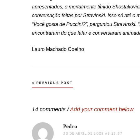
apresentados, o mortalmente tímido Shostakovic
conversação feitas por Stravinski. Isso só até o
“Você gosta de Puccini?”, perguntou Stravinski. “
encontraram do que falar e conversaram animadam
Lauro Machado Coelho
Navegação
PREVIOUS POST
de
Post
14 comments /
Add your comment below
Pedro
disse:
30 DE ABRIL DE 2008 ÀS 15:37