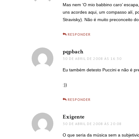
Mas nem ‘O mio babbino caro’ escapa,
uns acordes aqui, um compasso alí, p
Stravisky). Não é muito preconceito d
RESPONDER
pqpbach
disse:
30 DE ABRIL DE 2008 ÀS 16:30
Eu também detesto Puccini e não é pr
:))
RESPONDER
Exigente
disse:
30 DE ABRIL DE 2008 ÀS 20:08
O que seria da música sem a subjetiv