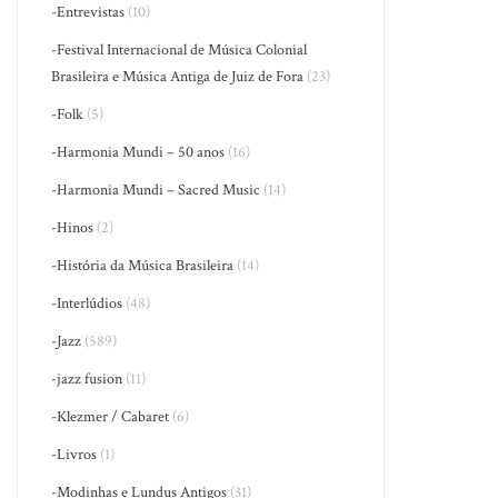
-Entrevistas
(10)
-Festival Internacional de Música Colonial
Brasileira e Música Antiga de Juiz de Fora
(23)
-Folk
(5)
-Harmonia Mundi – 50 anos
(16)
-Harmonia Mundi – Sacred Music
(14)
-Hinos
(2)
-História da Música Brasileira
(14)
-Interlúdios
(48)
-Jazz
(589)
-jazz fusion
(11)
-Klezmer / Cabaret
(6)
-Livros
(1)
-Modinhas e Lundus Antigos
(31)