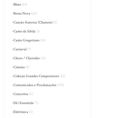
-Blues
(14)
-Bossa Nova
(22)
-Canção francesa (Chanson)
(5)
-Canto da Sibila
(3)
-Canto Gregoriano
(13)
-Carnaval
(7)
-Choro / Chorinho
(21)
-Cinema
(5)
-Coleção Grandes Compositores
(12)
-Comunicados e Proclamações
(174)
-Concertos
(5)
-DG Essentials
(7)
-Eletrônica
(3)