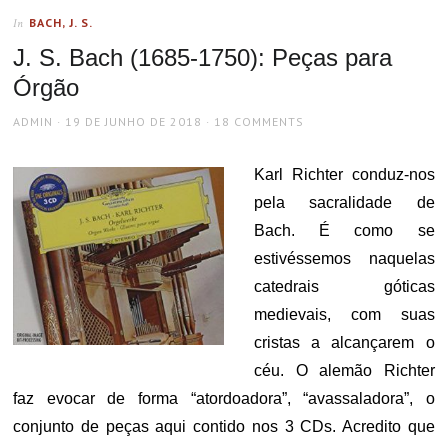
BACH, J. S.
In
J. S. Bach (1685-1750): Peças para
Órgão
AUTHOR
POSTED
ADMIN
19 DE JUNHO DE 2018
18 COMMENTS
ON
Karl Richter conduz-nos
pela sacralidade de
Bach. É como se
estivéssemos naquelas
catedrais góticas
medievais, com suas
cristas a alcançarem o
céu. O alemão Richter
faz evocar de forma “atordoadora”, “avassaladora”, o
conjunto de peças aqui contido nos 3 CDs. Acredito que