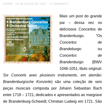
AUTHOR
POSTED
ADMIN
16 DE JULHO DE 2025
4 COMMENTS
ON
Mais um post do grande
pai – dessa vez os
deliciosos Concertos de
Brandenburgo. “Os
Concertos de
Brandeburgo
ou
Concertos de
Brandenburgo
(BWV
1046-1051, título original:
Six Concerts avec plusieurs instruments
, em alemão:
Brandenburgische Konzerte
) são uma coleção de seis
peças musicais composta por Johann Sebastian Bach
entre 1718 – 1721, dedicados e apresentados ao margrave
de Brandenburg-Schwedt, Christian Ludwig em 1721. São