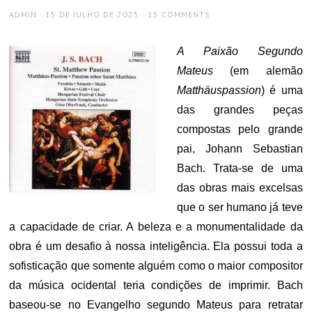
AUTHOR
POSTED
ADMIN
15 DE JULHO DE 2025
15 COMMENTS
ON
A Paixão Segundo
Mateus
(em alemão
Matthäuspassion
) é uma
das grandes peças
compostas pelo grande
pai, Johann Sebastian
Bach. Trata-se de uma
das obras mais excelsas
que o ser humano já teve
a capacidade de criar. A beleza e a monumentalidade da
obra é um desafio à nossa inteligência. Ela possui toda a
sofisticação que somente alguém como o maior compositor
da música ocidental teria condições de imprimir. Bach
baseou-se no Evangelho segundo Mateus para retratar