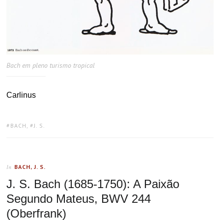
Bach em pleno turismo tropical
Carlinus
TAGS:
BACH
,
J. S.
BACH, J. S.
In
J. S. Bach (1685-1750): A Paixão
Segundo Mateus, BWV 244
(Oberfrank)