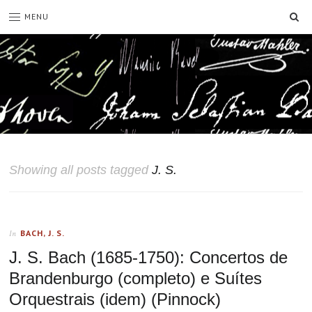
SE
MENU
Showing all posts tagged
J. S.
BACH, J. S.
In
J. S. Bach (1685-1750): Concertos de
Brandenburgo (completo) e Suítes
Orquestrais (idem) (Pinnock)