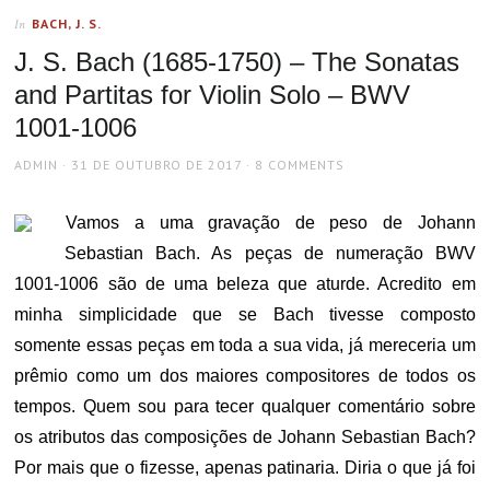
BACH, J. S.
In
J. S. Bach (1685-1750) – The Sonatas
and Partitas for Violin Solo – BWV
1001-1006
AUTHOR
POSTED
ADMIN
31 DE OUTUBRO DE 2017
8 COMMENTS
ON
Vamos a uma gravação de peso de Johann
Sebastian Bach. As peças de numeração BWV
1001-1006 são de uma beleza que aturde. Acredito em
minha simplicidade que se Bach tivesse composto
somente essas peças em toda a sua vida, já mereceria um
prêmio como um dos maiores compositores de todos os
tempos. Quem sou para tecer qualquer comentário sobre
os atributos das composições de Johann Sebastian Bach?
Por mais que o fizesse, apenas patinaria. Diria o que já foi