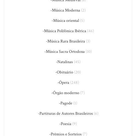
-Música Medieval
(8)
-Música Moderna
(2)
-Música oriental
(5)
-Música Polifônica Ibérica
(46)
-Música Rara Brasileira
(3)
-Música Sacra Ortodoxa
(10)
-Natalinas
(45)
-Obituário
(20)
-Ópera
(248)
-Órgão moderno
(7)
-Pagode
(1)
-Partituras de Autores Brasileiros
(6)
-Poesia
(9)
-Prêmios e Sorteios
(7)