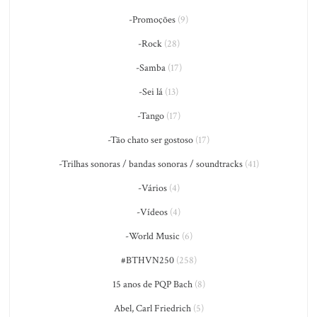
-Promoções
(9)
-Rock
(28)
-Samba
(17)
-Sei lá
(13)
-Tango
(17)
-Tão chato ser gostoso
(17)
-Trilhas sonoras / bandas sonoras / soundtracks
(41)
-Vários
(4)
-Vídeos
(4)
-World Music
(6)
#BTHVN250
(258)
15 anos de PQP Bach
(8)
Abel, Carl Friedrich
(5)