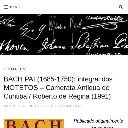
SE
MENU
BACH, J. S.
In
BACH PAI (1685-1750): integral dos
MOTETOS – Camerata Antiqua de
Curitiba / Roberto de Regina (1991)
AUTHOR
POSTED
ADMIN
7 DE JUNHO DE 2015
4 COMMENTS
ON
Publicado originalmente