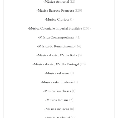
-Música Armorial
(12)
-Música Barroca Francesa
(120)
-Música Cipriota
(1)
-Música Colonial e Imperial Brasileira
(206)
-Música Contemporânea
(42)
-Música do Renascimento
(26)
-Música do séc. XVII – Itália
(3)
-Música do séc. XVIII – Portugal
(20)
-Música eslovena
(1)
-Música estadunidense
(1)
-Música Gauchesca
(1)
-Música Indiana
(2)
-Música indígena
(8)