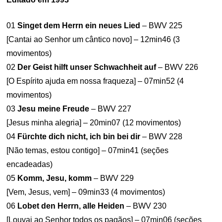
01
Singet dem Herrn ein neues Lied
– BWV 225
[Cantai ao Senhor um cântico novo] – 12min46 (3
movimentos)
02
Der Geist hilft unser Schwachheit auf
– BWV 226
[O Espírito ajuda em nossa fraqueza] – 07min52 (4
movimentos)
03
Jesu meine Freude
– BWV 227
[Jesus minha alegria] – 20min07 (12 movimentos)
04
Fürchte dich nicht, ich bin bei dir
– BWV 228
[Não temas, estou contigo] – 07min41 (seções
encadeadas)
05
Komm, Jesu, komm
– BWV 229
[Vem, Jesus, vem] – 09min33 (4 movimentos)
06
Lobet den Herrn, alle Heiden
– BWV 230
[Louvai ao Senhor todos os pagãos] – 07min06 (seções