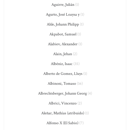
Aguirre, Julián
(1)
Agurto, José Loaysa y
(1)
Ahle, Johann Philipp
(1)
Akpabot, Samuel
(1)
Alabiev, Alexander
(1)
Alain, Jehan
(2)
Albéniz, Isaac
(35)
Alberto de Gomez, Lluys
(1)
Albinoni, Tomaso
(16)
Albrechtsberger, Johann Georg
(4)
Albrici, Vincenzo
(2)
Aleñar, Mathías (atribuido)
(1)
Alfonso X (El Sabio)
(7)