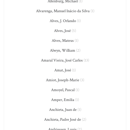
Altenburg, Michael
(1)
Alvarenga, Manuel Inácio da Silva
(1)
Alves, J. Orlando
(1)
Alves, José
(5)
Alves, Mateus
(1)
Alwyn, William
(2)
Amaral Vieira, José Carlos
(13)
Amat, José
(1)
Amiot, Joseph-Marie
(3)
Amoyel, Pascal
(1)
Amper, Emilia
(1)
Anchieta, Juan de
(1)
Anchieta, Padre José de
(2)
Andriessen, Louis
(2)