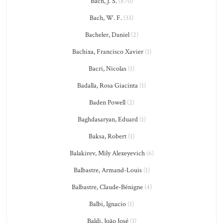
Bach, J. S.
(870)
Bach, W. F.
(33)
Bacheler, Daniel
(2)
Bachixa, Francisco Xavier
(1)
Bacri, Nicolas
(1)
Badalla, Rosa Giacinta
(1)
Baden Powell
(2)
Baghdasaryan, Eduard
(1)
Baksa, Robert
(1)
Balakirev, Mily Alexeyevich
(6)
Balbastre, Armand-Louis
(1)
Balbastre, Claude-Bénigne
(4)
Balbi, Ignacio
(1)
Baldi, João José
(1)