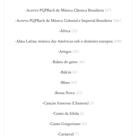
-Acervo PQPBach de Música Clássica Brasileira
(37)
-Acervo PQPBach de Música Colonial e Imperial Brasileira
(186)
-África
(12)
-Alma Latina: música das Américas sob o domínio europeu
(100)
-Artigos
(35)
-Balaio de gatos
(36)
-Bálcãs
(4)
-Blues
(14)
-Bossa Nova
(22)
-Canção francesa (Chanson)
(5)
-Canto da Sibila
(3)
-Canto Gregoriano
(13)
-Carnaval
(7)