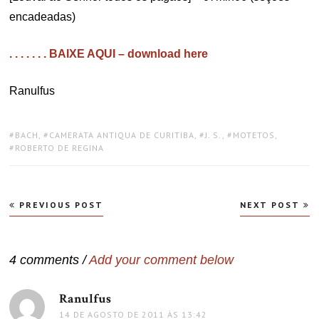
encadeadas)
. . . . . . . BAIXE AQUI – download here
Ranulfus
TAGS:
BACH
,
CAMERATA ANTIQUA DE CURITIBA
,
J. S.
,
MOTETOS
,
ROBERTO DE REGINA
Navegação
PREVIOUS POST
NEXT POST
de
Post
4 comments /
Add your comment below
Ranulfus
disse:
14 DE AGOSTO DE 2011 ÀS 13:42