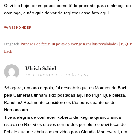
Ouvi-los hoje foi um pouco como tê-lo presente para o almoço de
domingo, e não quis deixar de registrar esse fato aqui.
RESPONDER
Pingback:
Ninhada de fênix: 10 posts do monge Ranulfus revalidados | P. Q. P.
Bach
Ulrich Schiel
disse:
30 DE AGOSTO DE 2012 ÀS 19:59
Só agora, um ano depois, fui descobrir que os Motetos de Bach
pela Camerata tinham sido postadas aqui no PQP. Que beleza,
Ranulfus! Realmente considero-os tão bons quanto os de
Harnoncourt.
Tive a alegria de conhecer Roberto de Regina quando ainda
estava no Rio, vi os cravos contruídos por ele e o ouvi tocando.
Foi ele que me abriu o os ouvidos para Claudio Monteverdi, um