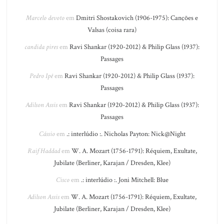
Marcelo devoto
em
Dmitri Shostakovich (1906-1975): Canções e
Valsas (coisa rara)
candida pires
em
Ravi Shankar (1920-2012) & Philip Glass (1937):
Passages
Pedro Ipê
em
Ravi Shankar (1920-2012) & Philip Glass (1937):
Passages
Adilson Assis
em
Ravi Shankar (1920-2012) & Philip Glass (1937):
Passages
Cássio
em
.: interlúdio :. Nicholas Payton: Nick@Night
Raif Haddad
em
W. A. Mozart (1756-1791): Réquiem, Exultate,
Jubilate (Berliner, Karajan / Dresden, Klee)
Cisco
em
.: interlúdio :. Joni Mitchell: Blue
Adilson Assis
em
W. A. Mozart (1756-1791): Réquiem, Exultate,
Jubilate (Berliner, Karajan / Dresden, Klee)