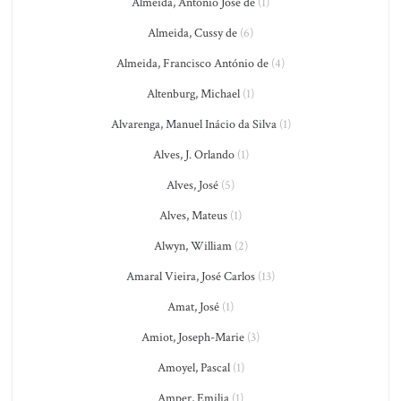
Almeida, Antônio José de
(1)
Almeida, Cussy de
(6)
Almeida, Francisco António de
(4)
Altenburg, Michael
(1)
Alvarenga, Manuel Inácio da Silva
(1)
Alves, J. Orlando
(1)
Alves, José
(5)
Alves, Mateus
(1)
Alwyn, William
(2)
Amaral Vieira, José Carlos
(13)
Amat, José
(1)
Amiot, Joseph-Marie
(3)
Amoyel, Pascal
(1)
Amper, Emilia
(1)