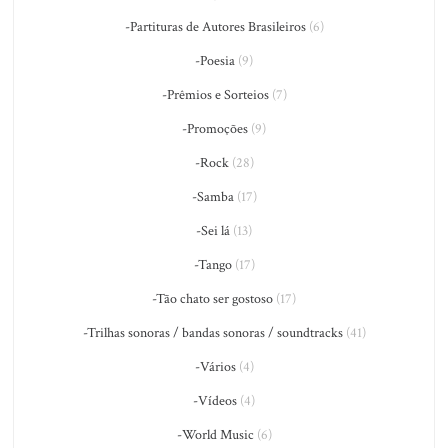
-Partituras de Autores Brasileiros
(6)
-Poesia
(9)
-Prêmios e Sorteios
(7)
-Promoções
(9)
-Rock
(28)
-Samba
(17)
-Sei lá
(13)
-Tango
(17)
-Tão chato ser gostoso
(17)
-Trilhas sonoras / bandas sonoras / soundtracks
(41)
-Vários
(4)
-Vídeos
(4)
-World Music
(6)