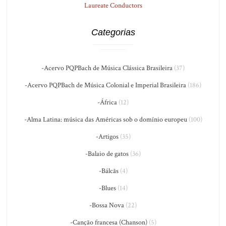
Laureate Conductors
Categorias
-Acervo PQPBach de Música Clássica Brasileira
(37)
-Acervo PQPBach de Música Colonial e Imperial Brasileira
(186)
-África
(12)
-Alma Latina: música das Américas sob o domínio europeu
(100)
-Artigos
(35)
-Balaio de gatos
(36)
-Bálcãs
(4)
-Blues
(14)
-Bossa Nova
(22)
-Canção francesa (Chanson)
(5)