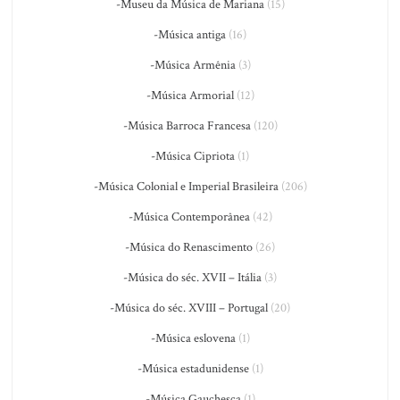
-Museu da Música de Mariana
(15)
-Música antiga
(16)
-Música Armênia
(3)
-Música Armorial
(12)
-Música Barroca Francesa
(120)
-Música Cipriota
(1)
-Música Colonial e Imperial Brasileira
(206)
-Música Contemporânea
(42)
-Música do Renascimento
(26)
-Música do séc. XVII – Itália
(3)
-Música do séc. XVIII – Portugal
(20)
-Música eslovena
(1)
-Música estadunidense
(1)
-Música Gauchesca
(1)