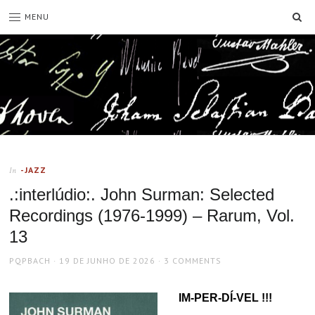
SE
MENU
-JAZZ
In
.:interlúdio:. John Surman: Selected
Recordings (1976-1999) – Rarum, Vol.
13
AUTHOR
POSTED
PQPBACH
19 DE JUNHO DE 2026
3 COMMENTS
ON
IM-PER-DÍ-VEL !!!