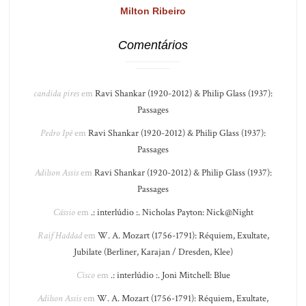
Milton Ribeiro
Comentários
candida pires
em
Ravi Shankar (1920-2012) & Philip Glass (1937):
Passages
Pedro Ipê
em
Ravi Shankar (1920-2012) & Philip Glass (1937):
Passages
Adilson Assis
em
Ravi Shankar (1920-2012) & Philip Glass (1937):
Passages
Cássio
em
.: interlúdio :. Nicholas Payton: Nick@Night
Raif Haddad
em
W. A. Mozart (1756-1791): Réquiem, Exultate,
Jubilate (Berliner, Karajan / Dresden, Klee)
Cisco
em
.: interlúdio :. Joni Mitchell: Blue
Adilson Assis
em
W. A. Mozart (1756-1791): Réquiem, Exultate,