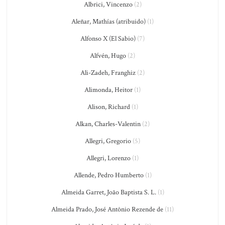
Albrici, Vincenzo
(2)
Aleñar, Mathías (atribuido)
(1)
Alfonso X (El Sabio)
(7)
Alfvén, Hugo
(2)
Ali-Zadeh, Franghiz
(2)
Alimonda, Heitor
(1)
Alison, Richard
(1)
Alkan, Charles-Valentin
(2)
Allegri, Gregorio
(5)
Allegri, Lorenzo
(1)
Allende, Pedro Humberto
(1)
Almeida Garret, João Baptista S. L.
(1)
Almeida Prado, José Antônio Rezende de
(11)