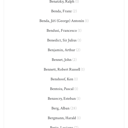
Benatzky, Ralph
(1)
Benda, Franz
(2)
Benda, Jiří (George) Antonín
(1)
Bendusi, Francesco
(1)
Benedict, Sir Julius
(1)
Benjamin, Arthur
(2)
Bennet, John
(2)
Bennett, Robert Russell
(1)
Benshoof, Ken
(1)
Bentoiu, Pascal
(1)
Benzecry, Esteban
(1)
Berg, Alban
(28)
Bergmann, Harald
(1)
Berio, Luciano
(7)