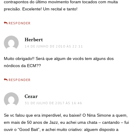
contrapontos do último movimento foram tocados com muita
precisão. Excelente! Um recital e tanto!
RESPONDER
Herbert
disse:
14 DE JUNHO DE 2010 ÀS 22:11
Muito obrigado!! Será que algum de vocês tem alguns dos
nórdicos da ECM??
RESPONDER
Cezar
disse:
31 DE JULHO DE 2017 ÀS 16:46
Se vc falou que era imperdivel, eu baixei! O Nina Simone a quem,
em mais de 50 anos de Jazz, eu achei uma chata – cantando – fui
ouvir o “Good Bait”, e achei muito criativo: alguem disposto a