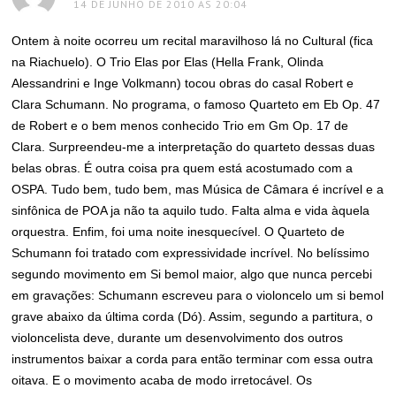
14 DE JUNHO DE 2010 ÀS 20:04
Ontem à noite ocorreu um recital maravilhoso lá no Cultural (fica
na Riachuelo). O Trio Elas por Elas (Hella Frank, Olinda
Alessandrini e Inge Volkmann) tocou obras do casal Robert e
Clara Schumann. No programa, o famoso Quarteto em Eb Op. 47
de Robert e o bem menos conhecido Trio em Gm Op. 17 de
Clara. Surpreendeu-me a interpretação do quarteto dessas duas
belas obras. É outra coisa pra quem está acostumado com a
OSPA. Tudo bem, tudo bem, mas Música de Câmara é incrível e a
sinfônica de POA ja não ta aquilo tudo. Falta alma e vida àquela
orquestra. Enfim, foi uma noite inesquecível. O Quarteto de
Schumann foi tratado com expressividade incrível. No belíssimo
segundo movimento em Si bemol maior, algo que nunca percebi
em gravações: Schumann escreveu para o violoncelo um si bemol
grave abaixo da última corda (Dó). Assim, segundo a partitura, o
violoncelista deve, durante um desenvolvimento dos outros
instrumentos baixar a corda para então terminar com essa outra
oitava. E o movimento acaba de modo irretocável. Os