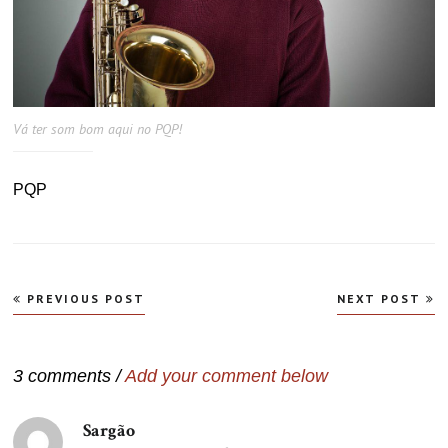
Vá ter som bom aqui no PQP!
PQP
Navegação
PREVIOUS POST
NEXT POST
de
Post
3 comments /
Add your comment below
Sargão
disse: