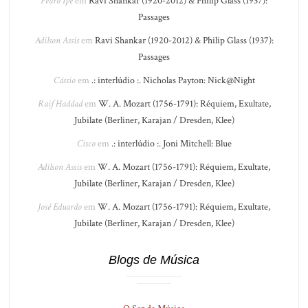
Pedro Ipê
em
Ravi Shankar (1920-2012) & Philip Glass (1937):
Passages
Adilson Assis
em
Ravi Shankar (1920-2012) & Philip Glass (1937):
Passages
Cássio
em
.: interlúdio :. Nicholas Payton: Nick@Night
Raif Haddad
em
W. A. Mozart (1756-1791): Réquiem, Exultate,
Jubilate (Berliner, Karajan / Dresden, Klee)
Cisco
em
.: interlúdio :. Joni Mitchell: Blue
Adilson Assis
em
W. A. Mozart (1756-1791): Réquiem, Exultate,
Jubilate (Berliner, Karajan / Dresden, Klee)
José Eduardo
em
W. A. Mozart (1756-1791): Réquiem, Exultate,
Jubilate (Berliner, Karajan / Dresden, Klee)
Blogs de Música