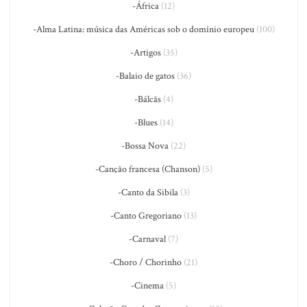
-África
(12)
-Alma Latina: música das Américas sob o domínio europeu
(100)
-Artigos
(35)
-Balaio de gatos
(36)
-Bálcãs
(4)
-Blues
(14)
-Bossa Nova
(22)
-Canção francesa (Chanson)
(5)
-Canto da Sibila
(3)
-Canto Gregoriano
(13)
-Carnaval
(7)
-Choro / Chorinho
(21)
-Cinema
(5)