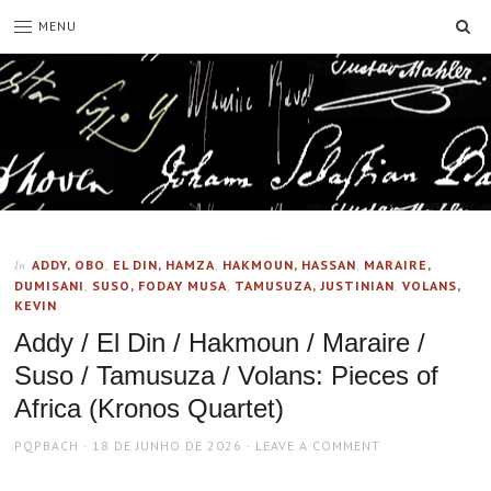
SE
MENU
ADDY, OBO
,
EL DIN, HAMZA
,
HAKMOUN, HASSAN
,
MARAIRE,
In
DUMISANI
,
SUSO, FODAY MUSA
,
TAMUSUZA, JUSTINIAN
,
VOLANS,
KEVIN
Addy / El Din / Hakmoun / Maraire /
Suso / Tamusuza / Volans: Pieces of
Africa (Kronos Quartet)
AUTHOR
POSTED
PQPBACH
18 DE JUNHO DE 2026
LEAVE A COMMENT
ON