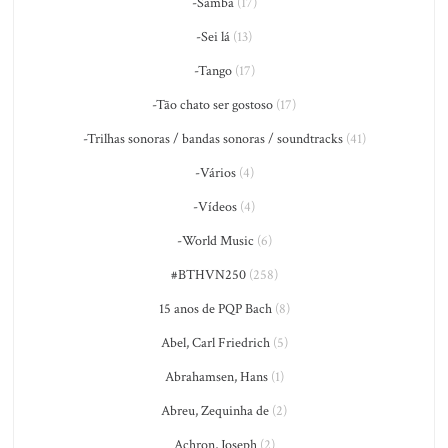
-Samba
(17)
-Sei lá
(13)
-Tango
(17)
-Tão chato ser gostoso
(17)
-Trilhas sonoras / bandas sonoras / soundtracks
(41)
-Vários
(4)
-Vídeos
(4)
-World Music
(6)
#BTHVN250
(258)
15 anos de PQP Bach
(8)
Abel, Carl Friedrich
(5)
Abrahamsen, Hans
(1)
Abreu, Zequinha de
(2)
Achron, Joseph
(2)