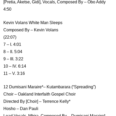
[Pretia, Aketse, Gidi], Vocals, Composed By – Obo Addy
4:50
Kevin Volans White Man Sleeps
Composed By – Kevin Volans
(22:07)
7 – I. 4:01
8 – II. 5:04
9 – III. 3:22
10 – IV. 6:14
11 – V. 3:16
12 Dumisani Maraire*– Kutambarara (“Spreading”)
Choir – Oakland Interfaith Gospel Choir
Directed By [Choir] – Terrence Kelly*
Hosho – Dan Pauli
Lead Vocals, Mbira, Composed By – Dumisani Maraire*