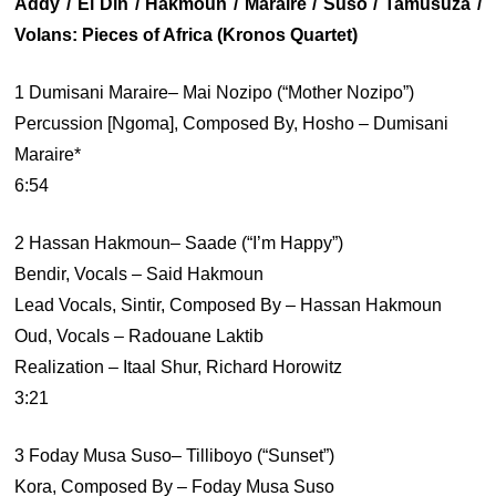
Addy / El Din / Hakmoun / Maraire / Suso / Tamusuza /
Volans: Pieces of Africa (Kronos Quartet)
1 Dumisani Maraire– Mai Nozipo (“Mother Nozipo”)
Percussion [Ngoma], Composed By, Hosho – Dumisani
Maraire*
6:54
2 Hassan Hakmoun– Saade (“I’m Happy”)
Bendir, Vocals – Said Hakmoun
Lead Vocals, Sintir, Composed By – Hassan Hakmoun
Oud, Vocals – Radouane Laktib
Realization – Itaal Shur, Richard Horowitz
3:21
3 Foday Musa Suso– Tilliboyo (“Sunset”)
Kora, Composed By – Foday Musa Suso