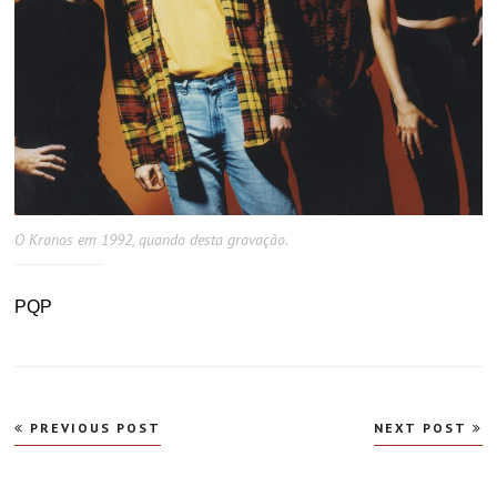
O Kronos em 1992, quando desta gravação.
PQP
Navegação
PREVIOUS POST
NEXT POST
de
Post