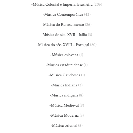
-Música Colonial e Imperial Brasileira
(206)
-Música Contemporânea
(42)
-Música do Renascimento
(26)
-Música do séc. XVII – Itália
(3)
-Música do séc. XVIII – Portugal
(20)
-Música eslovena
(1)
-Música estadunidense
(1)
-Música Gauchesca
(1)
-Música Indiana
(2)
-Música indígena
(8)
-Música Medieval
(8)
-Música Moderna
(3)
-Música oriental
(5)