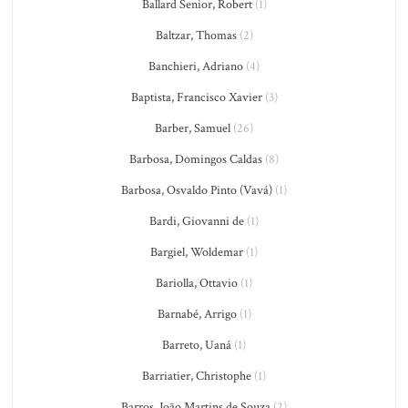
Ballard Senior, Robert
(1)
Baltzar, Thomas
(2)
Banchieri, Adriano
(4)
Baptista, Francisco Xavier
(3)
Barber, Samuel
(26)
Barbosa, Domingos Caldas
(8)
Barbosa, Osvaldo Pinto (Vavá)
(1)
Bardi, Giovanni de
(1)
Bargiel, Woldemar
(1)
Bariolla, Ottavio
(1)
Barnabé, Arrigo
(1)
Barreto, Uaná
(1)
Barriatier, Christophe
(1)
Barros, João Martins de Souza
(2)