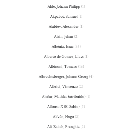
Ahle, Johann Philipp
(1)
Akpabot, Samuel
(1)
Alabiev, Alexander
(1)
Alain, Jehan
(2)
Albéniz, Isaac
(35)
Alberto de Gomez, Lluys
(1)
Albinoni, Tomaso
(16)
Albrechtsberger, Johann Georg
(4)
Albrici, Vincenzo
(2)
Aleñar, Mathías (atribuido)
(1)
Alfonso X (El Sabio)
(7)
Alfvén, Hugo
(2)
Ali-Zadeh, Franghiz
(2)