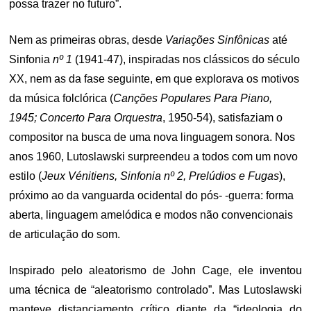
possa trazer no futuro”.
Nem as primeiras obras, desde
Variações Sinfônicas
até
Sinfonia
nº 1
(1941-47), inspiradas nos clássicos do século
XX, nem as da fase seguinte, em que explorava os motivos
da música folclórica (
Canções Populares Para Piano,
1945; Concerto Para Orquestra
, 1950-54), satisfaziam o
compositor na busca de uma nova linguagem sonora. Nos
anos 1960, Lutoslawski surpreendeu a todos com um novo
estilo (
Jeux Vénitiens, Sinfonia nº 2, Prelúdios e Fugas
),
próximo ao da vanguarda ocidental do pós- -guerra: forma
aberta, linguagem amelódica e modos não convencionais
de articulação do som.
Inspirado pelo aleatorismo de John Cage, ele inventou
uma técnica de “aleatorismo controlado”. Mas Lutoslawski
manteve distanciamento crítico diante da “ideologia do