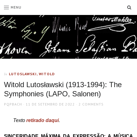
SE
MENU
LUTOSLAWSKI, WITOLD
In
Witold Lutosławski (1913-1994): The
Symphonies (LAPO, Salonen)
AUTHOR
POSTED
PQPBACH
11 DE SETEMBRO DE 2022
2 COMMENTS
ON
Texto
retirado daqui
.
SINCERIDADE MÁXIMA DA EXPRESSÃO: A MÚSICA