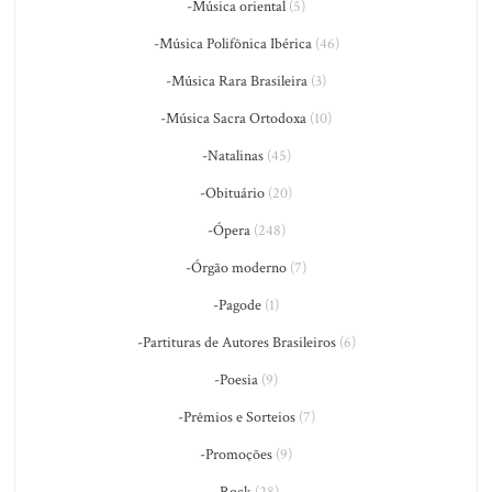
-Música oriental
(5)
-Música Polifônica Ibérica
(46)
-Música Rara Brasileira
(3)
-Música Sacra Ortodoxa
(10)
-Natalinas
(45)
-Obituário
(20)
-Ópera
(248)
-Órgão moderno
(7)
-Pagode
(1)
-Partituras de Autores Brasileiros
(6)
-Poesia
(9)
-Prêmios e Sorteios
(7)
-Promoções
(9)