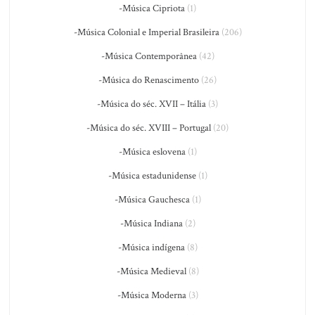
-Música Cipriota
(1)
-Música Colonial e Imperial Brasileira
(206)
-Música Contemporânea
(42)
-Música do Renascimento
(26)
-Música do séc. XVII – Itália
(3)
-Música do séc. XVIII – Portugal
(20)
-Música eslovena
(1)
-Música estadunidense
(1)
-Música Gauchesca
(1)
-Música Indiana
(2)
-Música indígena
(8)
-Música Medieval
(8)
-Música Moderna
(3)