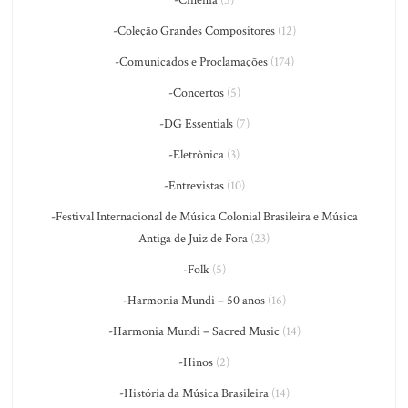
-Cinema
(5)
-Coleção Grandes Compositores
(12)
-Comunicados e Proclamações
(174)
-Concertos
(5)
-DG Essentials
(7)
-Eletrônica
(3)
-Entrevistas
(10)
-Festival Internacional de Música Colonial Brasileira e Música
Antiga de Juiz de Fora
(23)
-Folk
(5)
-Harmonia Mundi – 50 anos
(16)
-Harmonia Mundi – Sacred Music
(14)
-Hinos
(2)
-História da Música Brasileira
(14)