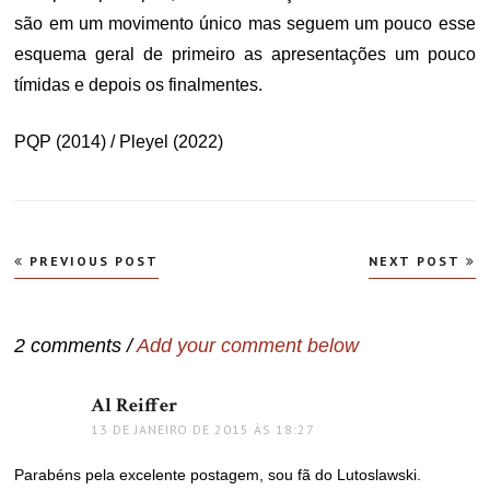
são em um movimento único mas seguem um pouco esse
esquema geral de primeiro as apresentações um pouco
tímidas e depois os finalmentes.
PQP (2014) / Pleyel (2022)
Navegação
PREVIOUS POST
NEXT POST
de
Post
2 comments /
Add your comment below
Al Reiffer
disse:
13 DE JANEIRO DE 2015 ÀS 18:27
Parabéns pela excelente postagem, sou fã do Lutoslawski.