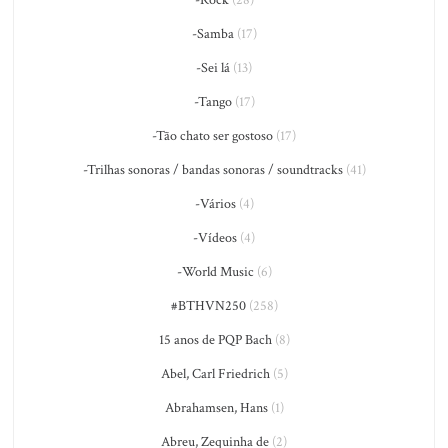
-Rock
(28)
-Samba
(17)
-Sei lá
(13)
-Tango
(17)
-Tão chato ser gostoso
(17)
-Trilhas sonoras / bandas sonoras / soundtracks
(41)
-Vários
(4)
-Vídeos
(4)
-World Music
(6)
#BTHVN250
(258)
15 anos de PQP Bach
(8)
Abel, Carl Friedrich
(5)
Abrahamsen, Hans
(1)
Abreu, Zequinha de
(2)