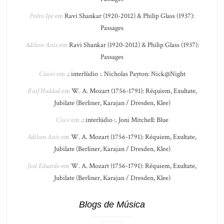
Pedro Ipê
em
Ravi Shankar (1920-2012) & Philip Glass (1937):
Passages
Adilson Assis
em
Ravi Shankar (1920-2012) & Philip Glass (1937):
Passages
Cássio
em
.: interlúdio :. Nicholas Payton: Nick@Night
Raif Haddad
em
W. A. Mozart (1756-1791): Réquiem, Exultate,
Jubilate (Berliner, Karajan / Dresden, Klee)
Cisco
em
.: interlúdio :. Joni Mitchell: Blue
Adilson Assis
em
W. A. Mozart (1756-1791): Réquiem, Exultate,
Jubilate (Berliner, Karajan / Dresden, Klee)
José Eduardo
em
W. A. Mozart (1756-1791): Réquiem, Exultate,
Jubilate (Berliner, Karajan / Dresden, Klee)
Blogs de Música