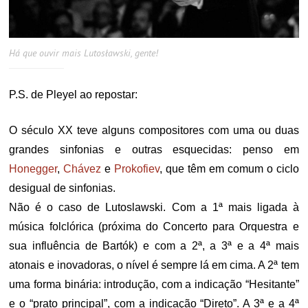
Há que ouvir mais Lutosławski, gente!
P.S. de Pleyel ao repostar:
O século XX teve alguns compositores com uma ou duas
grandes sinfonias e outras esquecidas: penso em
Honegger
,
Chávez
e
Prokofiev
, que têm em comum o ciclo
desigual de sinfonias.
Não é o caso de Lutoslawski. Com a 1ª mais ligada à
música folclórica (próxima do Concerto para Orquestra e
sua influência de Bartók) e com a 2ª, a 3ª e a 4ª mais
atonais e inovadoras, o nível é sempre lá em cima. A 2ª tem
uma forma binária: introdução, com a indicação “Hesitante”
e o “prato principal”, com a indicação “Direto”. A 3ª e a 4ª