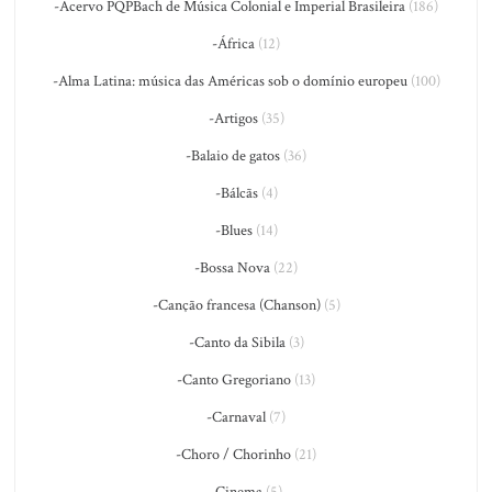
-Acervo PQPBach de Música Colonial e Imperial Brasileira
(186)
-África
(12)
-Alma Latina: música das Américas sob o domínio europeu
(100)
-Artigos
(35)
-Balaio de gatos
(36)
-Bálcãs
(4)
-Blues
(14)
-Bossa Nova
(22)
-Canção francesa (Chanson)
(5)
-Canto da Sibila
(3)
-Canto Gregoriano
(13)
-Carnaval
(7)
-Choro / Chorinho
(21)