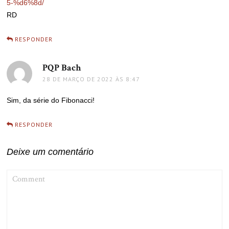
5-%d6%8d/
RD
RESPONDER
PQP Bach
disse:
28 DE MARÇO DE 2022 ÀS 8:47
Sim, da série do Fibonacci!
RESPONDER
Deixe um comentário
COMMENT