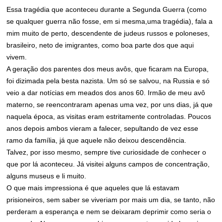
Essa tragédia que aconteceu durante a Segunda Guerra (como
se qualquer guerra não fosse, em si mesma,uma tragédia), fala a
mim muito de perto, descendente de judeus russos e poloneses,
brasileiro, neto de imigrantes, como boa parte dos que aqui
vivem.
A geração dos parentes dos meus avôs, que ficaram na Europa,
foi dizimada pela besta nazista. Um só se salvou, na Russia e só
veio a dar notícias em meados dos anos 60. Irmão de meu avô
materno, se reencontraram apenas uma vez, por uns dias, já que
naquela época, as visitas eram estritamente controladas. Poucos
anos depois ambos vieram a falecer, sepultando de vez esse
ramo da família, já que aquele não deixou descendência.
Talvez, por isso mesmo, sempre tive curiosidade de conhecer o
que por lá aconteceu. Já visitei alguns campos de concentração,
alguns museus e li muito.
O que mais impressiona é que aqueles que lá estavam
prisioneiros, sem saber se viveriam por mais um dia, se tanto, não
perderam a esperança e nem se deixaram deprimir como seria o