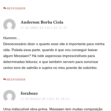
RESPONDER
Anderson Borba Ciola
disse:
17 DE ABRIL DE 2011 ÀS 22:47
Hummm…
Desnecessário dizer o quanto esse site é importante para minha
vida. Pulada essa parte, quando é que vou conseguir baixar
algum Messiaen? Há nele asperezas imprescindíveis para
determinadas leituras; e que também servem para sonorizar
certos tons de salmão e sujeira no meu poente de subúrbio.
RESPONDER
forabozo
disse:
27 DE MARÇO DE 2022 ÀS 18:52
Uma indiscutível obra-prima. Messiaen tem muitas composição