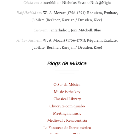
Cássio
em
.: interlúdio :. Nicholas Payton: Nick@Night
Raif Haddad
em
W. A. Mozart (1756-1791): Réquiem, Exultate,
Jubilate (Berliner, Karajan / Dresden, Klee)
Cisco
em
.: interlúdio :. Joni Mitchell: Blue
Adilson Assis
em
W. A. Mozart (1756-1791): Réquiem, Exultate,
Jubilate (Berliner, Karajan / Dresden, Klee)
Blogs de Música
O Ser da Música
Music is the key
Classical Library
Chucrute com quiabo
Meeting in music
Medieval y Renacentista
La Fonoteca de Iberoamérica