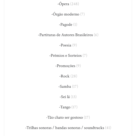
-Ópera
(248)
-Órgão moderno
(7)
-Pagode
(1)
-Partituras de Autores Brasileiros
(6)
-Poesia
(9)
-Prêmios e Sorteios
(7)
-Promoções
(9)
-Rock
(28)
-Samba
(17)
-Sei lá
(13)
-Tango
(17)
-Tão chato ser gostoso
(17)
-Trilhas sonoras / bandas sonoras / soundtracks
(41)