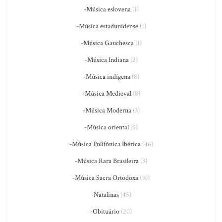
-Música eslovena
(1)
-Música estadunidense
(1)
-Música Gauchesca
(1)
-Música Indiana
(2)
-Música indígena
(8)
-Música Medieval
(8)
-Música Moderna
(3)
-Música oriental
(5)
-Música Polifônica Ibérica
(46)
-Música Rara Brasileira
(3)
-Música Sacra Ortodoxa
(10)
-Natalinas
(45)
-Obituário
(20)