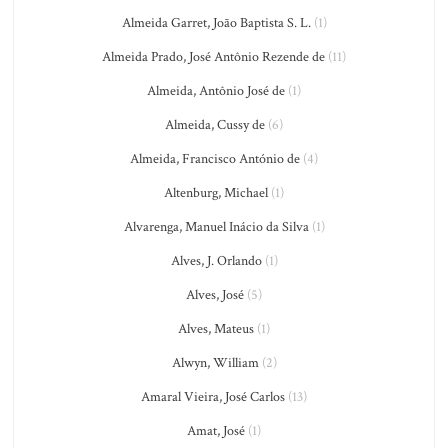
Almeida Garret, João Baptista S. L.
(1)
Almeida Prado, José Antônio Rezende de
(11)
Almeida, Antônio José de
(1)
Almeida, Cussy de
(6)
Almeida, Francisco António de
(4)
Altenburg, Michael
(1)
Alvarenga, Manuel Inácio da Silva
(1)
Alves, J. Orlando
(1)
Alves, José
(5)
Alves, Mateus
(1)
Alwyn, William
(2)
Amaral Vieira, José Carlos
(13)
Amat, José
(1)