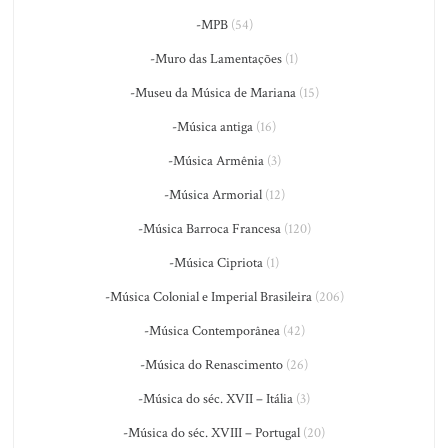
-MPB
(54)
-Muro das Lamentações
(1)
-Museu da Música de Mariana
(15)
-Música antiga
(16)
-Música Armênia
(3)
-Música Armorial
(12)
-Música Barroca Francesa
(120)
-Música Cipriota
(1)
-Música Colonial e Imperial Brasileira
(206)
-Música Contemporânea
(42)
-Música do Renascimento
(26)
-Música do séc. XVII – Itália
(3)
-Música do séc. XVIII – Portugal
(20)