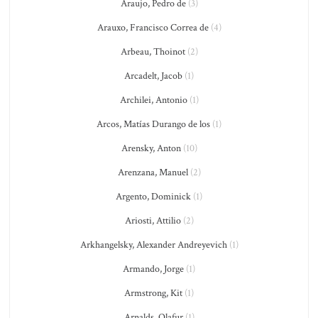
Araujo, Pedro de
(3)
Arauxo, Francisco Correa de
(4)
Arbeau, Thoinot
(2)
Arcadelt, Jacob
(1)
Archilei, Antonio
(1)
Arcos, Matías Durango de los
(1)
Arensky, Anton
(10)
Arenzana, Manuel
(2)
Argento, Dominick
(1)
Ariosti, Attilio
(2)
Arkhangelsky, Alexander Andreyevich
(1)
Armando, Jorge
(1)
Armstrong, Kit
(1)
Arnalds, Olafur
(1)