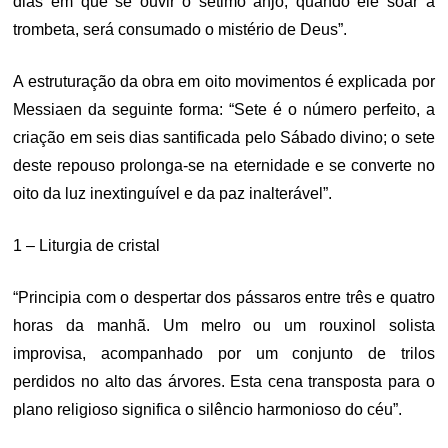
dias em que se ouvir o sétimo anjo, quando ele soar a
trombeta, será consumado o mistério de Deus”.
A estruturação da obra em oito movimentos é explicada por
Messiaen da seguinte forma: “Sete é o número perfeito, a
criação em seis dias santificada pelo Sábado divino; o sete
deste repouso prolonga-se na eternidade e se converte no
oito da luz inextinguível e da paz inalterável”.
1 – Liturgia de cristal
“Principia com o despertar dos pássaros entre três e quatro
horas da manhã. Um melro ou um rouxinol solista
improvisa, acompanhado por um conjunto de trilos
perdidos no alto das árvores. Esta cena transposta para o
plano religioso significa o silêncio harmonioso do céu”.