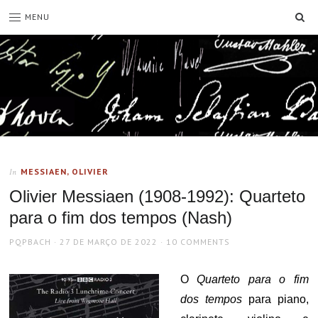
SE
MENU
MESSIAEN, OLIVIER
In
Olivier Messiaen (1908-1992): Quarteto
para o fim dos tempos (Nash)
AUTHOR
POSTED
PQPBACH
27 DE MARÇO DE 2022
10 COMMENTS
ON
O
Quarteto para o fim
dos tempos
para piano,