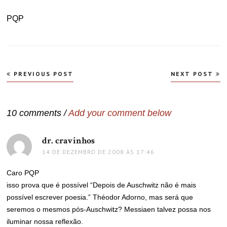
PQP
Navegação
PREVIOUS POST
NEXT POST
de
Post
10 comments /
Add your comment below
dr. cravinhos
disse:
14 DE DEZEMBRO DE 2008 ÀS 17:46
Caro PQP
isso prova que é possível “Depois de Auschwitz não é mais
possível escrever poesia.” Théodor Adorno, mas será que
seremos o mesmos pós-Auschwitz? Messiaen talvez possa nos
iluminar nossa reflexão.