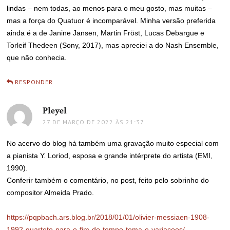
lindas – nem todas, ao menos para o meu gosto, mas muitas –
mas a força do Quatuor é incomparável. Minha versão preferida
ainda é a de Janine Jansen, Martin Fröst, Lucas Debargue e
Torleif Thedeen (Sony, 2017), mas apreciei a do Nash Ensemble,
que não conhecia.
RESPONDER
Pleyel
disse:
27 DE MARÇO DE 2022 ÀS 21:37
No acervo do blog há também uma gravação muito especial com
a pianista Y. Loriod, esposa e grande intérprete do artista (EMI,
1990).
Conferir também o comentário, no post, feito pelo sobrinho do
compositor Almeida Prado.
https://pqpbach.ars.blog.br/2018/01/01/olivier-messiaen-1908-
1992-quarteto-para-o-fim-do-tempo-tema-e-variacoes/