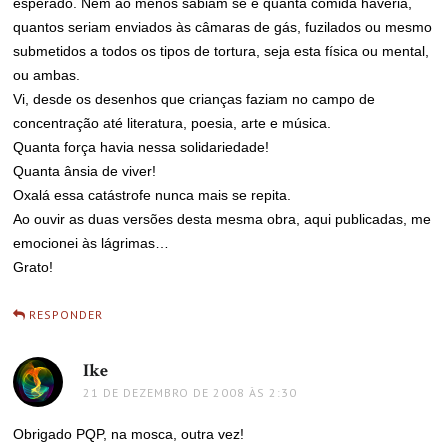
esperado. Nem ao menos sabiam se e quanta comida haveria,
quantos seriam enviados às câmaras de gás, fuzilados ou mesmo
submetidos a todos os tipos de tortura, seja esta física ou mental,
ou ambas.
Vi, desde os desenhos que crianças faziam no campo de
concentração até literatura, poesia, arte e música.
Quanta força havia nessa solidariedade!
Quanta ânsia de viver!
Oxalá essa catástrofe nunca mais se repita.
Ao ouvir as duas versões desta mesma obra, aqui publicadas, me
emocionei às lágrimas…
Grato!
RESPONDER
Ike
disse:
21 DE DEZEMBRO DE 2008 ÀS 2:30
Obrigado PQP, na mosca, outra vez!