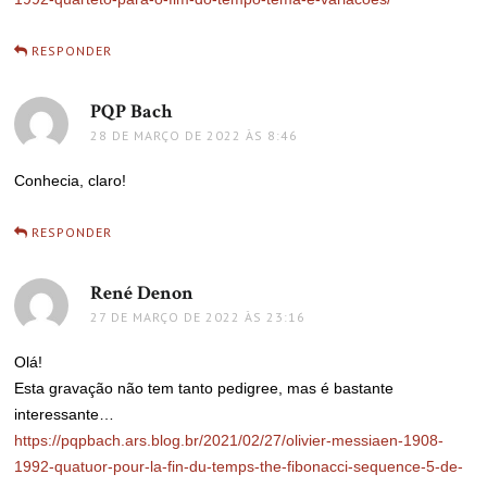
RESPONDER
PQP Bach
disse:
28 DE MARÇO DE 2022 ÀS 8:46
Conhecia, claro!
RESPONDER
René Denon
disse:
27 DE MARÇO DE 2022 ÀS 23:16
Olá!
Esta gravação não tem tanto pedigree, mas é bastante
interessante…
https://pqpbach.ars.blog.br/2021/02/27/olivier-messiaen-1908-
1992-quatuor-pour-la-fin-du-temps-the-fibonacci-sequence-5-de-