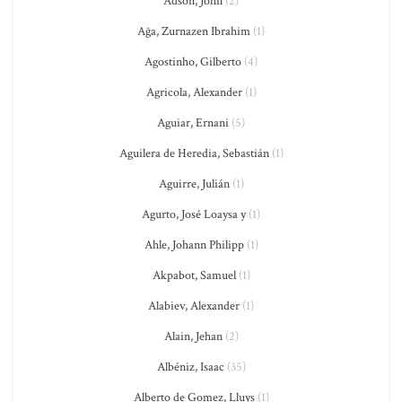
Adson, John
(2)
Ağa, Zurnazen Ibrahim
(1)
Agostinho, Gilberto
(4)
Agricola, Alexander
(1)
Aguiar, Ernani
(5)
Aguilera de Heredia, Sebastián
(1)
Aguirre, Julián
(1)
Agurto, José Loaysa y
(1)
Ahle, Johann Philipp
(1)
Akpabot, Samuel
(1)
Alabiev, Alexander
(1)
Alain, Jehan
(2)
Albéniz, Isaac
(35)
Alberto de Gomez, Lluys
(1)