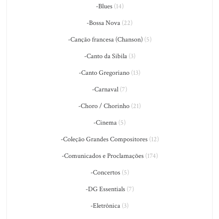
-Blues
(14)
-Bossa Nova
(22)
-Canção francesa (Chanson)
(5)
-Canto da Sibila
(3)
-Canto Gregoriano
(13)
-Carnaval
(7)
-Choro / Chorinho
(21)
-Cinema
(5)
-Coleção Grandes Compositores
(12)
-Comunicados e Proclamações
(174)
-Concertos
(5)
-DG Essentials
(7)
-Eletrônica
(3)