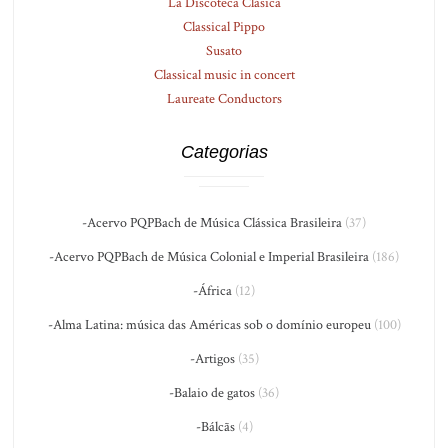
La Discoteca Clásica
Classical Pippo
Susato
Classical music in concert
Laureate Conductors
Categorias
-Acervo PQPBach de Música Clássica Brasileira
(37)
-Acervo PQPBach de Música Colonial e Imperial Brasileira
(186)
-África
(12)
-Alma Latina: música das Américas sob o domínio europeu
(100)
-Artigos
(35)
-Balaio de gatos
(36)
-Bálcãs
(4)