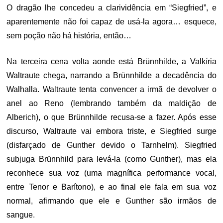
O dragão lhe concedeu a clarividência em “Siegfried”, e
aparentemente não foi capaz de usá-la agora… esquece,
sem poção não há história, então…
Na terceira cena volta aonde está Brünnhilde, a Valkíria
Waltraute chega, narrando a Brünnhilde a decadência do
Walhalla. Waltraute tenta convencer a irmã de devolver o
anel ao Reno (lembrando também da maldição de
Alberich), o que Brünnhilde recusa-se a fazer. Após esse
discurso, Waltraute vai embora triste, e Siegfried surge
(disfarçado de Gunther devido o Tarnhelm). Siegfried
subjuga Brünnhild para levá-la (como Gunther), mas ela
reconhece sua voz (uma magnífica performance vocal,
entre Tenor e Barítono), e ao final ele fala em sua voz
normal, afirmando que ele e Gunther são irmãos de
sangue.