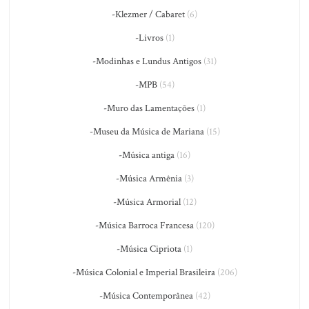
-Klezmer / Cabaret
(6)
-Livros
(1)
-Modinhas e Lundus Antigos
(31)
-MPB
(54)
-Muro das Lamentações
(1)
-Museu da Música de Mariana
(15)
-Música antiga
(16)
-Música Armênia
(3)
-Música Armorial
(12)
-Música Barroca Francesa
(120)
-Música Cipriota
(1)
-Música Colonial e Imperial Brasileira
(206)
-Música Contemporânea
(42)