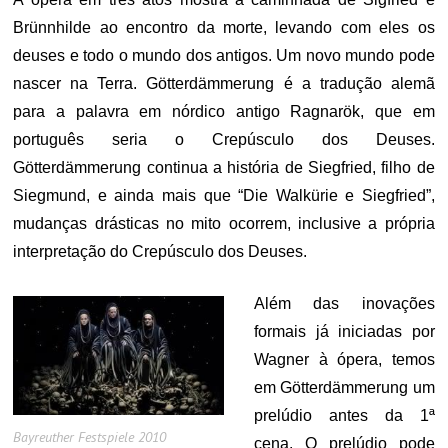
Brünnhilde ao encontro da morte, levando com eles os
deuses e todo o mundo dos antigos. Um novo mundo pode
nascer na Terra. Götterdämmerung é a tradução alemã
para a palavra em nórdico antigo Ragnarök, que em
português seria o Crepúsculo dos Deuses.
Götterdämmerung continua a história de Siegfried, filho de
Siegmund, e ainda mais que “Die Walkürie e Siegfried”,
mudanças drásticas no mito ocorrem, inclusive a própria
interpretação do Crepúsculo dos Deuses.
Além das inovações
formais já iniciadas por
Wagner à ópera, temos
em Götterdämmerung um
prelúdio antes da 1ª
Bayreuther Festspiele 2010
cena. O prelúdio pode