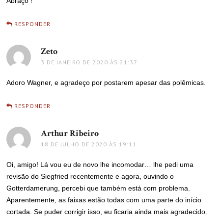
Abraço !
RESPONDER
Zeto
disse:
3 DE JANEIRO DE 2020 ÀS 21:37
Adoro Wagner, e agradeço por postarem apesar das polêmicas.
RESPONDER
Arthur Ribeiro
disse:
18 DE JULHO DE 2020 ÀS 19:11
Oi, amigo! Lá vou eu de novo lhe incomodar… lhe pedi uma
revisão do Siegfried recentemente e agora, ouvindo o
Gotterdamerung, percebi que também está com problema.
Aparentemente, as faixas estão todas com uma parte do início
cortada. Se puder corrigir isso, eu ficaria ainda mais agradecido.