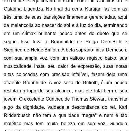
excelente e equilibrado formado com Lili Chookasian e
Catarina Ligendza. No final da cena, Karajan faz com as
três uma de suas transições finamente gerenciadas, aqui
da melancolia ao nascer do sol e à luz do dia, terminando
em um clímax brilhante pouco antes do dueto que se
segue. Isso leva a Brünnhilde de Helga Dernesch e
Siegfried de Helge Brilioth. A bela soprano lírica Dernesch,
com sua ampla voz, com um valioso registro baixo, sua
musicalidade inata, seu calor de expressão, suas notas
altas colocadas com precisão infalível, fazem dela uma
atraente Brünnhilde. A voz seca de Brilioth, é um pouco
restrita no topo do seu alcance, mas ele fala bem e soa
jovem. O excelente Gunther, de Thomas Stewart, transmite
algo da dignidade, vaidade e desconfiança do rei. Karl
Ridderbusch não tem a qualidade “negra” e nem é tão
maléfico mas tem muita beleza em sua voz. Gundula