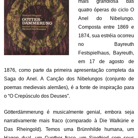
mais grandiosa das
quatro óperas do ciclo O
Anel do Nibelungo.
Composta entre 1869 e
1874, sua estréia ocorreu
no Bayreuth
Festspielhaus, Bayreuth,
em 17 de agosto de
1876, como parte da primeira apresentação completa da
Saga do Anel. A Canção dos Nibelungos (conjunto de
poemas medievais alemães), é a fonte de inspiração para
o “O Crepúsculo dos Deuses”.
Götterdämmerung é musicalmente genial, embora seja
narrativamente mais fraco (comparado à Die Walkürie e
Das Rheingold). Temos uma Brünnhilde humana, um
Hagen dual, um Gunther fraco, um Siegfried com seus