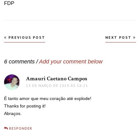
FDP
Navegação
PREVIOUS POST
NEXT POST
de
Post
6 comments /
Add your comment below
Amauri Caetano Campos
disse:
13 DE MARÇO DE 2019 ÀS 16:21
É tanto amor que meu coração até explode!
Thanks for posting it!
Abraços.
RESPONDER