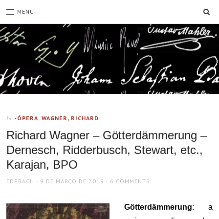
SE
MENU
-ÓPERA
,
WAGNER, RICHARD
In
Richard Wagner – Götterdämmerung –
Dernesch, Ridderbusch, Stewart, etc.,
Karajan, BPO
AUTHOR
POSTED
FDPBACH
9 DE MARÇO DE 2019
6 COMMENTS
ON
Götterdämmerung
: a