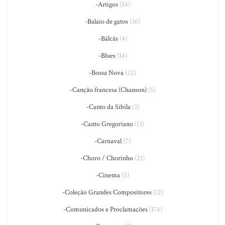
-Artigos
(35)
-Balaio de gatos
(36)
-Bálcãs
(4)
-Blues
(14)
-Bossa Nova
(22)
-Canção francesa (Chanson)
(5)
-Canto da Sibila
(3)
-Canto Gregoriano
(13)
-Carnaval
(7)
-Choro / Chorinho
(21)
-Cinema
(5)
-Coleção Grandes Compositores
(12)
-Comunicados e Proclamações
(174)