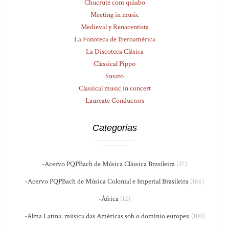
Chucrute com quiabo
Meeting in music
Medieval y Renacentista
La Fonoteca de Iberoamérica
La Discoteca Clásica
Classical Pippo
Susato
Classical music in concert
Laureate Conductors
Categorias
-Acervo PQPBach de Música Clássica Brasileira
(37)
-Acervo PQPBach de Música Colonial e Imperial Brasileira
(186)
-África
(12)
-Alma Latina: música das Américas sob o domínio europeu
(100)