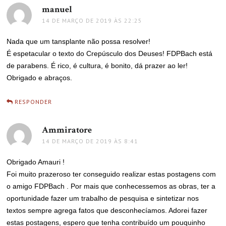
manuel
disse:
14 DE MARÇO DE 2019 ÀS 22:25
Nada que um tansplante não possa resolver!
É espetacular o texto do Crepúsculo dos Deuses! FDPBach está
de parabens. É rico, é cultura, é bonito, dá prazer ao ler!
Obrigado e abraços.
RESPONDER
Ammiratore
disse:
14 DE MARÇO DE 2019 ÀS 8:41
Obrigado Amauri !
Foi muito prazeroso ter conseguido realizar estas postagens com
o amigo FDPBach . Por mais que conhecessemos as obras, ter a
oportunidade fazer um trabalho de pesquisa e sintetizar nos
textos sempre agrega fatos que desconhecíamos. Adorei fazer
estas postagens, espero que tenha contribuído um pouquinho