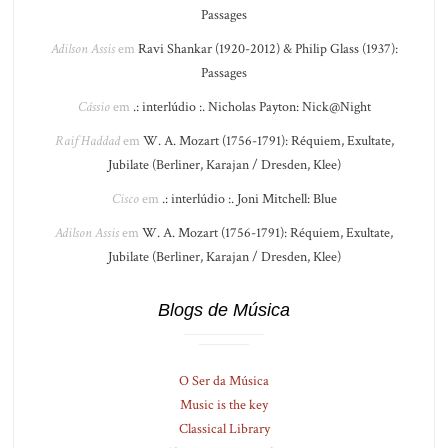
Passages
Adilson Assis
em
Ravi Shankar (1920-2012) & Philip Glass (1937):
Passages
Cássio
em
.: interlúdio :. Nicholas Payton: Nick@Night
Raif Haddad
em
W. A. Mozart (1756-1791): Réquiem, Exultate,
Jubilate (Berliner, Karajan / Dresden, Klee)
Cisco
em
.: interlúdio :. Joni Mitchell: Blue
Adilson Assis
em
W. A. Mozart (1756-1791): Réquiem, Exultate,
Jubilate (Berliner, Karajan / Dresden, Klee)
Blogs de Música
O Ser da Música
Music is the key
Classical Library