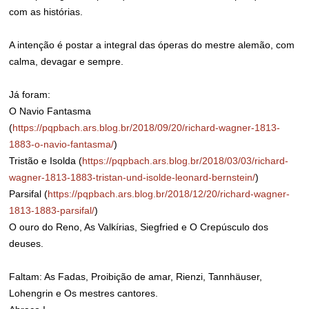
com as histórias.
A intenção é postar a integral das óperas do mestre alemão, com
calma, devagar e sempre.
Já foram:
O Navio Fantasma
(
https://pqpbach.ars.blog.br/2018/09/20/richard-wagner-1813-
1883-o-navio-fantasma/
)
Tristão e Isolda (
https://pqpbach.ars.blog.br/2018/03/03/richard-
wagner-1813-1883-tristan-und-isolde-leonard-bernstein/
)
Parsifal (
https://pqpbach.ars.blog.br/2018/12/20/richard-wagner-
1813-1883-parsifal/
)
O ouro do Reno, As Valkírias, Siegfried e O Crepúsculo dos
deuses.
Faltam: As Fadas, Proibição de amar, Rienzi, Tannhäuser,
Lohengrin e Os mestres cantores.