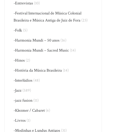
-Entrevistas
(10)
-Festival Internacional de Música Colonial
Brasileira e Música Antiga de Juiz de Fora
(23)
-Folk
(5)
-Harmonia Mundi – 50 anos
(16)
-Harmonia Mundi – Sacred Music
(14)
-Hinos
(2)
-História da Música Brasileira
(14)
-Interlúdios
(48)
-Jazz
(589)
-jazz fusion
(11)
-Klezmer / Cabaret
(6)
-Livros
(1)
-Modinhas e Lundus Antigos
(31)