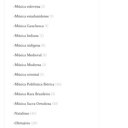
-Música eslovena
(1)
-Música estadunidense
(1)
-Música Gauchesca
(1)
-Música Indiana
(2)
-Música indígena
(8)
-Música Medieval
(8)
-Música Moderna
(3)
-Música oriental
(5)
-Música Polifônica Ibérica
(46)
-Música Rara Brasileira
(3)
-Música Sacra Ortodoxa
(10)
-Natalinas
(45)
-Obituário
(20)