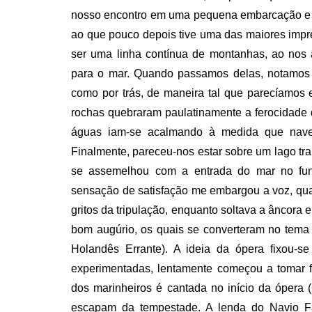
nosso encontro em uma pequena embarcação e 
ao que pouco depois tive uma das maiores impr
ser uma linha contínua de montanhas, ao nos 
para o mar. Quando passamos delas, notamos q
como por trás, de maneira tal que parecíamos
rochas quebraram paulatinamente a ferocidade d
águas iam-se acalmando à medida que naveg
Finalmente, pareceu-nos estar sobre um lago tr
se assemelhou com a entrada do mar no fund
sensação de satisfação me embargou a voz, qua
gritos da tripulação, enquanto soltava a âncora
bom augúrio, os quais se converteram no tema
Holandês Errante). A ideia da ópera fixou-s
experimentadas, lentamente começou a tomar 
dos marinheiros é cantada no início da ópera
escapam da tempestade. A lenda do Navio F