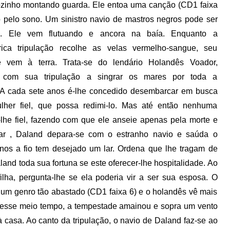
sozinho montando guarda. Ele entoa uma canção (CD1 faixa
 pelo sono. Um sinistro navio de mastros negros pode ser
o.
Ele vem flutuando e ancora na baía. Enquanto a
rica tripulação recolhe as velas vermelho-sangue, seu
 vem à terra. Trata-se do lendário Holandês Voador,
 com sua tripulação a singrar os mares por toda a
. A cada sete anos é-lhe concedido desembarcar em busca
her fiel, que possa redimi-lo. Mas até então nenhuma
-lhe fiel, fazendo com que ele anseie apenas pela morte e
tar , Daland depara-se com o estranho navio e saúda o
os a fio tem desejado um lar. Ordena que lhe tragam de
and toda sua fortuna se este oferecer-lhe hospitalidade. Ao
ha, pergunta-lhe se ela poderia vir a ser sua esposa. O
 um genro tão abastado (CD1 faixa 6) e o holandês vê mais
 Nesse meio tempo, a tempestade amainou e sopra um vento
à casa. Ao canto da tripulação, o navio de Daland faz-se ao