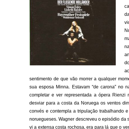
ca
d
v
N
m
na
an
d
a
sentimento de que vão morrer a qualquer mom
sua esposa Minna. Estavam “de carona” no n
completar e ver representada a ópera Rienzi
desviar para a costa da Noruega os ventos di
convés e contempla a tripulação trabalhando e
noruegueses. Wagner descreveu o episódio da s
vi a extensa costa rochosa, era para lá que o v