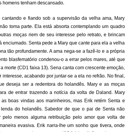
eus homens tenham descansado.
cantando e fiando sob a supervisão da velha ama, Mary
, não toma parte. Ela está absorta contemplando um quadro
utras moças riem de seu interesse pelo retrato, e brincam
rá enciumado. Senta pede a Mary que cante para ela a velha
na tão profundamente. A ama nega-se a fazê-lo e a própria
nto blasfematório condenou-o a errar pelos mares, até que
é a morte (CD1 faixa 13). Sena canta com crescente emoção,
teresse, acabando por juntar-se a ela no refrão. No final,
ue deseja ser a redentora do holandês. Mary e as moças
ara de entrar trazendo a notícia da volta de Daland. Mary
m as boas vindas aos marinheiros, mas Erik retém Senta e
la lenda do holandês. Sabedor de que o pai de Senta não
ir pelo menos alguma retribuição pelo amor que volta de
maneira evasiva. Erik narra-lhe um sonho que tivera, onde