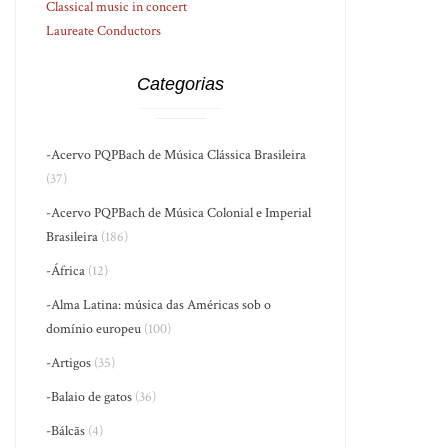
Classical music in concert
Laureate Conductors
Categorias
-Acervo PQPBach de Música Clássica Brasileira
(37)
-Acervo PQPBach de Música Colonial e Imperial
Brasileira
(186)
-África
(12)
-Alma Latina: música das Américas sob o
domínio europeu
(100)
-Artigos
(35)
-Balaio de gatos
(36)
-Bálcãs
(4)