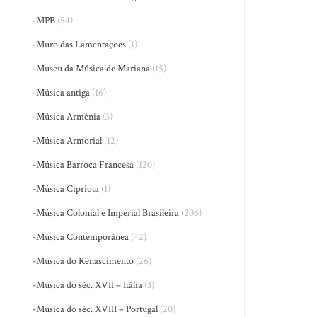
-MPB
(54)
-Muro das Lamentações
(1)
-Museu da Música de Mariana
(15)
-Música antiga
(16)
-Música Armênia
(3)
-Música Armorial
(12)
-Música Barroca Francesa
(120)
-Música Cipriota
(1)
-Música Colonial e Imperial Brasileira
(206)
-Música Contemporânea
(42)
-Música do Renascimento
(26)
-Música do séc. XVII – Itália
(3)
-Música do séc. XVIII – Portugal
(20)