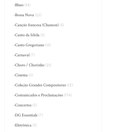
-Blues
(14)
-Bossa Nova
(22)
-Canção francesa (Chanson)
(5)
-Canto da Sibila
(3)
-Canto Gregoriano
(13)
-Carnaval
(7)
-Choro / Chorinho
(21)
-Cinema
(5)
-Coleção Grandes Compositores
(12)
-Comunicados e Proclamações
(174)
-Concertos
(5)
-DG Essentials
(7)
-Eletrônica
(3)