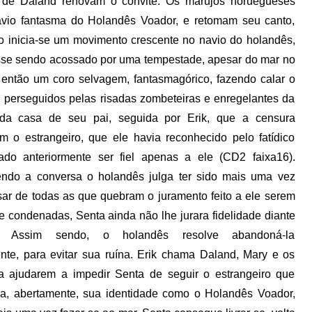
 de Daland renovam o convite. Os marujos noruegueses
avio fantasma do Holandês Voador, e retomam seu canto,
inicia-se um movimento crescente no navio do holandês,
esse sendo acossado por uma tempestade, apesar do mar no
 então um coro selvagem, fantasmagórico, fazendo calar o
 perseguidos pelas risadas zombeteiras e enregelantes da
i da casa de seu pai, seguida por Erik, que a censura
o estrangeiro, que ele havia reconhecido pelo fatídico
ado anteriormente ser fiel apenas
a ele (CD2 faixa16).
ndo a conversa o holandês julga ter sido mais uma vez
sar de todas as que quebram o juramento feito a ele serem
 condenadas, Senta ainda não lhe jurara fidelidade diante
 Assim sendo, o holandês resolve abandoná-la
nte, para evitar sua ruína. Erik chama Daland, Mary e os
ra ajudarem a impedir Senta de seguir o estrangeiro que
la, abertamente, sua identidade como o Holandês Voador,