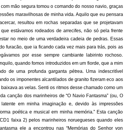
com mão segura tomou o comando do nosso navio, graças
essões maravilhosas de minha vida. Aquilo que eu pensara
acercar, resultou em rochas separadas que se projetavam
ue estávamos rodeados de arrecifes, não só pela frente
 estar no meio de uma verdadeira cadeia de pedras. Essas
o furacão, que ia ficando cada vez mais para trás, pois as
ávamos por esse sempre cambiante labirinto rochoso.
anquilo, quando fomos introduzidos em um fiorde, que a mim
o de uma profunda garganta pétrea. Uma indescritível
ndo os imponentes alcantilados de granito fizeram eco aos
 e baixava as velas. Senti os ritmos desse chamado como um
 da canção dos marinheiros de “O Navio Fantasma” (ou, O
e latente em minha imaginação e, devido às impressões
forma poética e musical em minha memória.” Esta canção
 (CD1 faixa 2) pelos marinheiros noruegueses quando eles
antasma ele a encontrou nas “Memórias do Senhor von