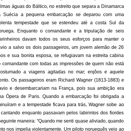
lmas águas do Báltico, no estreito que separa a Dinamarca
a Suécia a pequena embarcação se deparou com uma
iolenta tempestade que se estendeu até a costa Sul da
oruega. Enquanto o comandante e a tripulação de seis
arinheiros davam todos os seus esforços para manter o
vio a salvo os dois passageiros, um jovem alemão de 26
os e sua bonita esposa, se refugiavam na estreita cabina
o comandante com todas as impressões de quem não está
costumado a viagens agitadas no mar; enjôos e aquele
ento. Os passageiros eram Richard Wagner (1813-1883) e
avio e desembarcariam na França, pois sua ambição era
 na Ópera de Paris. Quando a embarcação foi obrigada a
minuíram e a tempestade ficava para trás, Wagner sobe ao
 cantando enquanto passavam pelos labirintos dos fiordes
eguinte maneira: “Quando me senti quase aliviado, quando
ento nos impelia violentamente. Um piloto norueguês veio ao