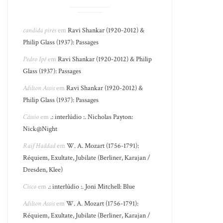
candida pires
em
Ravi Shankar (1920-2012) &
Philip Glass (1937): Passages
Pedro Ipê
em
Ravi Shankar (1920-2012) & Philip
Glass (1937): Passages
Adilson Assis
em
Ravi Shankar (1920-2012) &
Philip Glass (1937): Passages
Cássio
em
.: interlúdio :. Nicholas Payton:
Nick@Night
Raif Haddad
em
W. A. Mozart (1756-1791):
Réquiem, Exultate, Jubilate (Berliner, Karajan /
Dresden, Klee)
Cisco
em
.: interlúdio :. Joni Mitchell: Blue
Adilson Assis
em
W. A. Mozart (1756-1791):
Réquiem, Exultate, Jubilate (Berliner, Karajan /