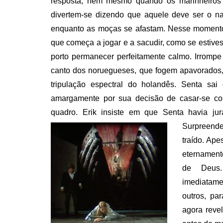
resposta, nem mesmo quando os marinheiros
divertem-se dizendo que aquele deve ser o n
enquanto as moças se afastam. Nesse momento 
que começa a jogar e a sacudir, como se estiv
porto permanecer perfeitamente calmo. Irrompe
canto dos noruegueses, que fogem apavorados,
tripulação espectral do holandês. Senta sa
amargamente por sua decisão de casar-se com 
quadro. Erik insiste em que Senta havia jur
Surpreende
traído. Ape
eternamente
de Deus.
imediatame
outros, pa
agora reve