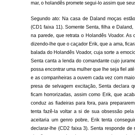
mar, o holandês promete segui-lo assim que s
Segundo ato: Na casa de Daland moças estão 
(CD1 faixa 11). Somente Senta, filha e Daland
na parede, que retrata o Holandês Voador. As o
dizendo-lhe que o caçador Erik, que a ama, fica
balada do Holandês Voador, cuja sorte a emocio
Senta canta a lenda do comandante cujo jurame
possa encontrar uma mulher que lhe seja fiel at
e as companheiras a ouvem cada vez com maior in
presa de selvagem excitação, Senta declara q
ficam horrorizadas, assim como Erik, que acab
conduz as fiadeiras para fora, para preparare
tenta fazê-la voltar a si de sua obsessão pe
aceitaria um genro pobre, Erik tenta consegu
declarar-lhe (CD2 faixa 3). Senta responde de 