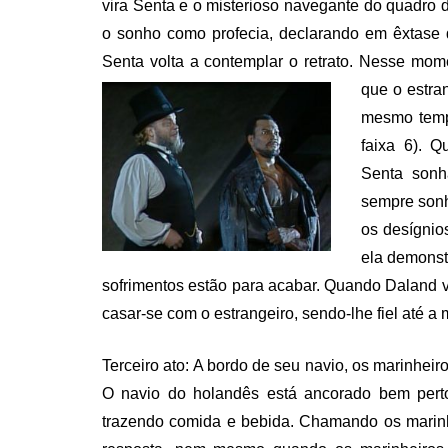
vira Senta e o misterioso navegante do quadro 
o sonho como profecia, declarando em êxtase q
Senta volta a contemplar o retrato. Nesse mom
que o estra
mesmo temp
faixa 6). Q
Senta sonh
sempre sonh
os desígnio
ela demonst
sofrimentos estão para acabar. Quando Daland vol
casar-se com o estrangeiro, sendo-lhe fiel até a 
Terceiro ato: A bordo de seu navio, os marinheir
O navio do holandês está ancorado bem perto
trazendo comida e bebida. Chamando os marinh