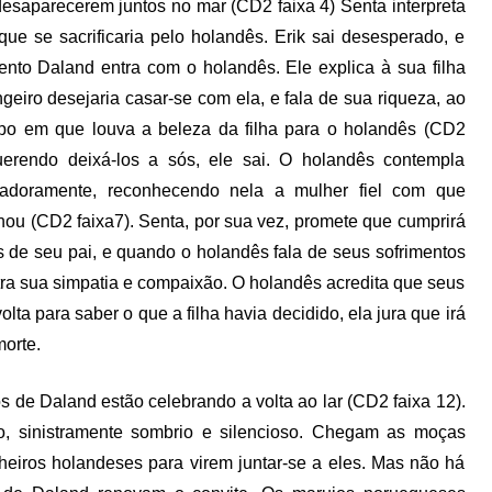
desaparecerem juntos no mar (CD2 faixa 4) Senta interpreta
ue se sacrificaria pelo holandês. Erik sai desesperado, e
ento Daland entra com o holandês. Ele explica à sua filha
ngeiro desejaria casar-se
com ela, e fala de sua riqueza, ao
o em que louva a beleza da filha para o holandês (CD2
uerendo deixá-los a sós, ele sai. O holandês contempla
adoramente, reconhecendo nela a mulher fiel com que
ou (CD2 faixa7). Senta, por sua vez, promete que cumprirá
s de seu pai, e quando o holandês fala de seus sofrimentos
ra sua simpatia e compaixão. O holandês acredita que seus
ta para saber o que a filha havia decidido, ela jura que irá
morte.
os de Daland estão celebrando a volta ao lar (CD2 faixa 12).
, sinistramente sombrio e silencioso. Chegam as moças
eiros holandeses para virem juntar-se a eles. Mas não há