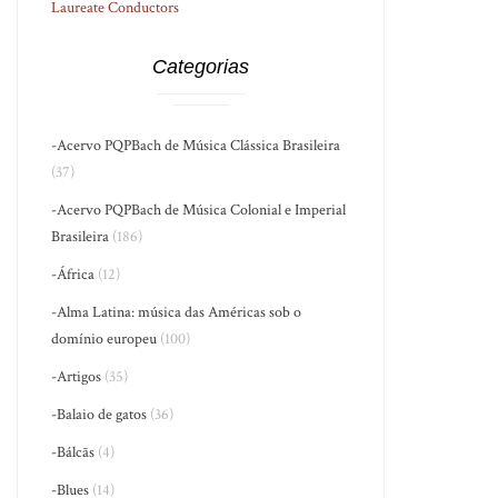
Laureate Conductors
Categorias
-Acervo PQPBach de Música Clássica Brasileira
(37)
-Acervo PQPBach de Música Colonial e Imperial
Brasileira
(186)
-África
(12)
-Alma Latina: música das Américas sob o
domínio europeu
(100)
-Artigos
(35)
-Balaio de gatos
(36)
-Bálcãs
(4)
-Blues
(14)