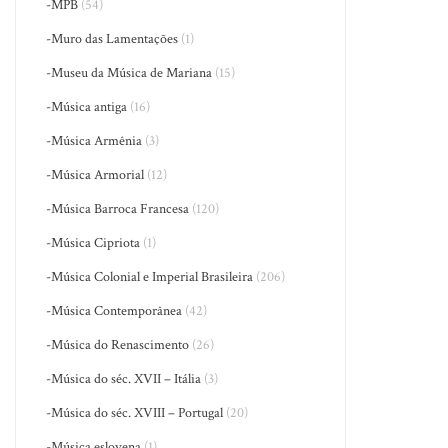
-MPB
(54)
-Muro das Lamentações
(1)
-Museu da Música de Mariana
(15)
-Música antiga
(16)
-Música Armênia
(3)
-Música Armorial
(12)
-Música Barroca Francesa
(120)
-Música Cipriota
(1)
-Música Colonial e Imperial Brasileira
(206)
-Música Contemporânea
(42)
-Música do Renascimento
(26)
-Música do séc. XVII – Itália
(3)
-Música do séc. XVIII – Portugal
(20)
-Música eslovena
(1)