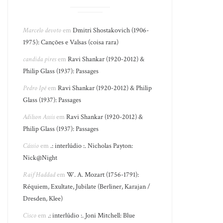
Marcelo devoto
em
Dmitri Shostakovich (1906-
1975): Canções e Valsas (coisa rara)
candida pires
em
Ravi Shankar (1920-2012) &
Philip Glass (1937): Passages
Pedro Ipê
em
Ravi Shankar (1920-2012) & Philip
Glass (1937): Passages
Adilson Assis
em
Ravi Shankar (1920-2012) &
Philip Glass (1937): Passages
Cássio
em
.: interlúdio :. Nicholas Payton:
Nick@Night
Raif Haddad
em
W. A. Mozart (1756-1791):
Réquiem, Exultate, Jubilate (Berliner, Karajan /
Dresden, Klee)
Cisco
em
.: interlúdio :. Joni Mitchell: Blue