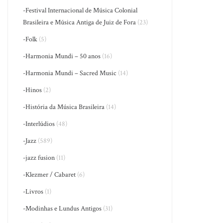
-Festival Internacional de Música Colonial
Brasileira e Música Antiga de Juiz de Fora
(23)
-Folk
(5)
-Harmonia Mundi – 50 anos
(16)
-Harmonia Mundi – Sacred Music
(14)
-Hinos
(2)
-História da Música Brasileira
(14)
-Interlúdios
(48)
-Jazz
(589)
-jazz fusion
(11)
-Klezmer / Cabaret
(6)
-Livros
(1)
-Modinhas e Lundus Antigos
(31)