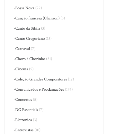
-Bossa Nova
(22)
-Canção francesa (Chanson)
(5)
-Canto da Sibila
(3)
-Canto Gregoriano
(13)
-Carnaval
(7)
-Choro / Chorinho
(21)
-Cinema
(5)
-Coleção Grandes Compositores
(12)
-Comunicados e Proclamações
(174)
-Concertos
(5)
-DG Essentials
(7)
-Eletrônica
(3)
-Entrevistas
(10)