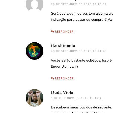
29 DE SETEMBRO DE 2010 ÀS 13:59
Será que algum de vcs tem alguma g
indicação para baixar ou comprar? Val
RESPONDER
ike shimada
disse:
29 DE SETEMBRO DE 2010 ÀS 21:25
Vocês estão bastante ecléticos. Isso é
Birger Blomdahl?
RESPONDER
Duda Viola
disse:
1 DE OUTUBRO DE 2010 ÀS 12:49
Desculpem meus ouvidos de iniciante, 