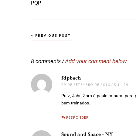
PQP
Navegação
PREVIOUS POST
de
Post
8 comments /
Add your comment below
fdpbach
disse:
29 DE SETEMBRO DE 2010 ÀS 11:29
Putz, John Zorn é pauleira pura, para 
bem treinados.
RESPONDER
Sound and Space - NY
disse: