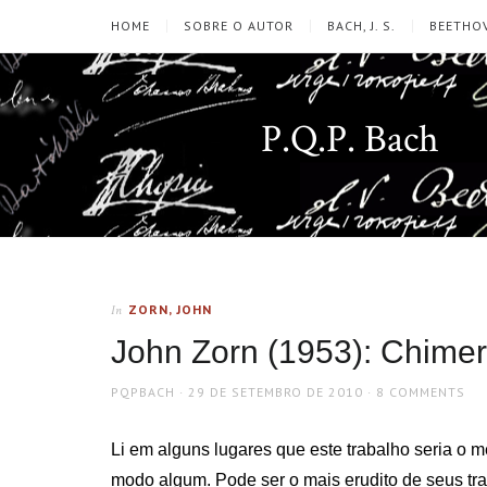
HOME
SOBRE O AUTOR
BACH, J. S.
BEETHOV
P.Q.P. Bach
ZORN, JOHN
In
John Zorn (1953): Chimer
AUTHOR
POSTED
PQPBACH
29 DE SETEMBRO DE 2010
8 COMMENTS
ON
Li em alguns lugares que este trabalho seria o 
modo algum. Pode ser o mais erudito de seus tra