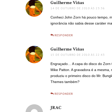
Guilherme Viñas
disse:
14 DE OUTUBRO DE 2010 ÀS 23:36
Conheci John Zorn há pouco tempo, ma
ignorância não sabia desse caráter mai
RESPONDER
Guilherme Viñas
disse:
15 DE OUTUBRO DE 2010 ÀS 22:43
Engraçado… A capa do disco do Zorn 
Mike Patton. A gravadora é a mesma, 
produziu o primeiro disco do Mr. Bung
Themes também?
RESPONDER
JRAC
disse: