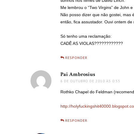
sonhos nos filmes de David Linch.
Me lembrou o “Two Virgins” de John e 
Não posso dizer que não gostei, mas 
então, fica assustador. Ouvi ontem de
Só tenho uma reclamação:
CADÊ AS VIOLAS????????????
RESPONDER
Pai Ambrosius
disse:
6 DE OUTUBRO DE 2010 ÀS 0:55
Rothko Chapel do Feldman (recomend
http://holyfuckingshit40000.blogspot.
RESPONDER