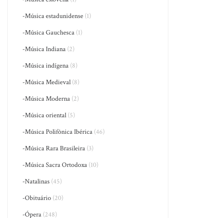
-Música estadunidense
(1)
-Música Gauchesca
(1)
-Música Indiana
(2)
-Música indígena
(8)
-Música Medieval
(8)
-Música Moderna
(2)
-Música oriental
(5)
-Música Polifônica Ibérica
(46)
-Música Rara Brasileira
(3)
-Música Sacra Ortodoxa
(10)
-Natalinas
(45)
-Obituário
(20)
-Ópera
(248)