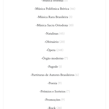
-Música oriental
(5)
-Música Polifônica Ibérica
(46)
-Música Rara Brasileira
(3)
-Música Sacra Ortodoxa
(10)
-Natalinas
(45)
-Obituário
(20)
-Ópera
(248)
-Órgão moderno
(7)
-Pagode
(1)
-Partituras de Autores Brasileiros
(6)
-Poesia
(9)
-Prêmios e Sorteios
(7)
-Promoções
(9)
-Rock
(28)