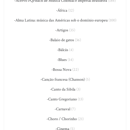
-Acervo PQPBach de Música Colonial e Imperial Brasileira
(186)
-África
(12)
-Alma Latina: música das Américas sob o domínio europeu
(100)
-Artigos
(35)
-Balaio de gatos
(36)
-Bálcãs
(4)
-Blues
(14)
-Bossa Nova
(22)
-Canção francesa (Chanson)
(5)
-Canto da Sibila
(3)
-Canto Gregoriano
(13)
-Carnaval
(7)
-Choro / Chorinho
(21)
-Cinema
(5)