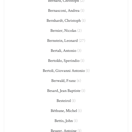
Bernard, Christoph
(2)
Bernasconi, Andrea
(1)
Bernhardt, Christoph
(1)
Bernier, Nicolas
(2)
Bernstein, Leonard
(27)
Bertali, Antonio
(3)
Bertoldo, Sperindio
(1)
Bertoli, Giovanni Antonio
(1)
Berwald, Franz
(6)
Besard, Jean Baptiste
(1)
Besteirol
(1)
Béthune, Michel
(1)
Bettis, John
(1)
Beuger, Antoine
(1)