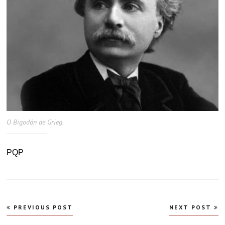
O Bigodón de Grieg.
PQP
Navegação
PREVIOUS POST
NEXT POST
de