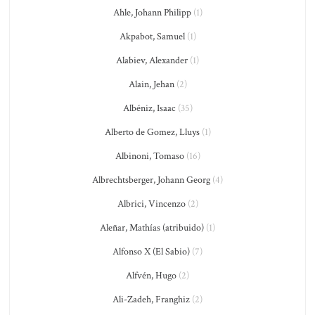
Ahle, Johann Philipp
(1)
Akpabot, Samuel
(1)
Alabiev, Alexander
(1)
Alain, Jehan
(2)
Albéniz, Isaac
(35)
Alberto de Gomez, Lluys
(1)
Albinoni, Tomaso
(16)
Albrechtsberger, Johann Georg
(4)
Albrici, Vincenzo
(2)
Aleñar, Mathías (atribuido)
(1)
Alfonso X (El Sabio)
(7)
Alfvén, Hugo
(2)
Ali-Zadeh, Franghiz
(2)