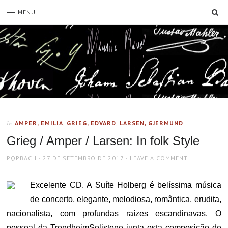
SE
MENU
AMPER, EMILIA
,
GRIEG, EDVARD
,
LARSEN, GJERMUND
In
Grieg / Amper / Larsen: In folk Style
AUTHOR
POSTED
PQPBACH
27 DE SETEMBRO DE 2017
LEAVE A COMMENT
ON
Excelente CD. A Suíte Holberg é belíssima música
de concerto, elegante, melodiosa, romântica, erudita,
nacionalista, com profundas raízes escandinavas. O
pessoal da TrondheimSolistene junta esta composição de