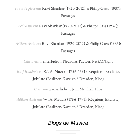
candida pires
em
Ravi Shankar (1920-2012) & Philip Glass (1937):
Passages
Pedro Ipê
em
Ravi Shankar (1920-2012) & Philip Glass (1937):
Passages
Adilson Assis
em
Ravi Shankar (1920-2012) & Philip Glass (1937):
Passages
Cássio
em
.: interlúdio :. Nicholas Payton: Nick@Night
Raif Haddad
em
W. A. Mozart (1756-1791): Réquiem, Exultate,
Jubilate (Berliner, Karajan / Dresden, Klee)
Cisco
em
.: interlúdio :. Joni Mitchell: Blue
Adilson Assis
em
W. A. Mozart (1756-1791): Réquiem, Exultate,
Jubilate (Berliner, Karajan / Dresden, Klee)
Blogs de Música