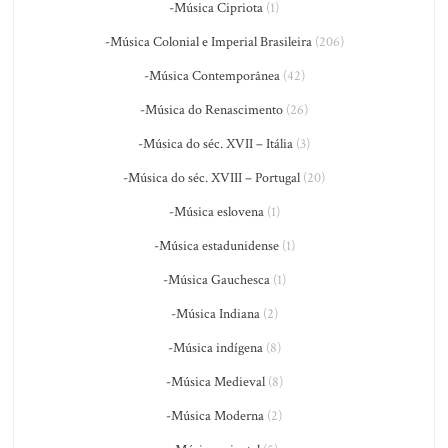
-Música Cipriota
(1)
-Música Colonial e Imperial Brasileira
(206)
-Música Contemporânea
(42)
-Música do Renascimento
(26)
-Música do séc. XVII – Itália
(3)
-Música do séc. XVIII – Portugal
(20)
-Música eslovena
(1)
-Música estadunidense
(1)
-Música Gauchesca
(1)
-Música Indiana
(2)
-Música indígena
(8)
-Música Medieval
(8)
-Música Moderna
(2)