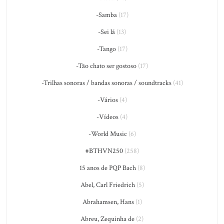
-Samba
(17)
-Sei lá
(13)
-Tango
(17)
-Tão chato ser gostoso
(17)
-Trilhas sonoras / bandas sonoras / soundtracks
(41)
-Vários
(4)
-Vídeos
(4)
-World Music
(6)
#BTHVN250
(258)
15 anos de PQP Bach
(8)
Abel, Carl Friedrich
(5)
Abrahamsen, Hans
(1)
Abreu, Zequinha de
(2)