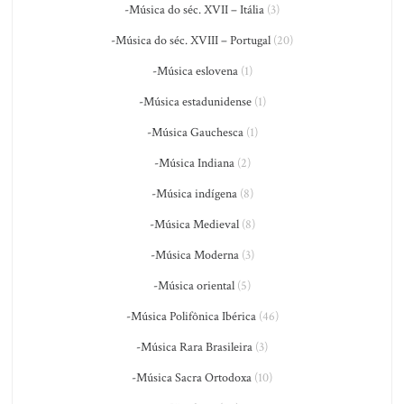
-Música do séc. XVII – Itália
(3)
-Música do séc. XVIII – Portugal
(20)
-Música eslovena
(1)
-Música estadunidense
(1)
-Música Gauchesca
(1)
-Música Indiana
(2)
-Música indígena
(8)
-Música Medieval
(8)
-Música Moderna
(3)
-Música oriental
(5)
-Música Polifônica Ibérica
(46)
-Música Rara Brasileira
(3)
-Música Sacra Ortodoxa
(10)