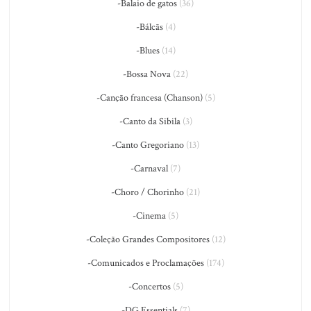
-Balaio de gatos
(36)
-Bálcãs
(4)
-Blues
(14)
-Bossa Nova
(22)
-Canção francesa (Chanson)
(5)
-Canto da Sibila
(3)
-Canto Gregoriano
(13)
-Carnaval
(7)
-Choro / Chorinho
(21)
-Cinema
(5)
-Coleção Grandes Compositores
(12)
-Comunicados e Proclamações
(174)
-Concertos
(5)
-DG Essentials
(7)