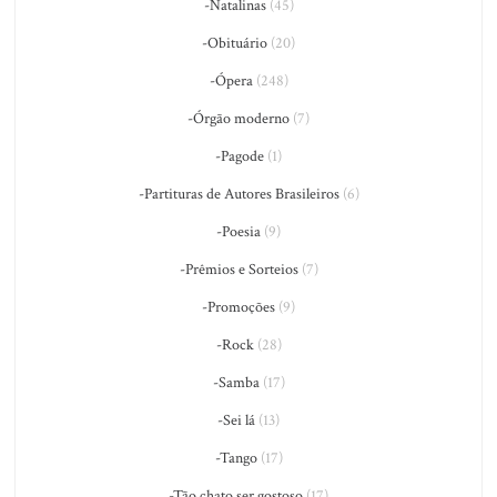
-Natalinas
(45)
-Obituário
(20)
-Ópera
(248)
-Órgão moderno
(7)
-Pagode
(1)
-Partituras de Autores Brasileiros
(6)
-Poesia
(9)
-Prêmios e Sorteios
(7)
-Promoções
(9)
-Rock
(28)
-Samba
(17)
-Sei lá
(13)
-Tango
(17)
-Tão chato ser gostoso
(17)