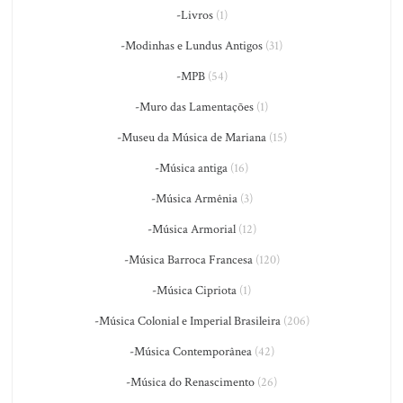
-Livros
(1)
-Modinhas e Lundus Antigos
(31)
-MPB
(54)
-Muro das Lamentações
(1)
-Museu da Música de Mariana
(15)
-Música antiga
(16)
-Música Armênia
(3)
-Música Armorial
(12)
-Música Barroca Francesa
(120)
-Música Cipriota
(1)
-Música Colonial e Imperial Brasileira
(206)
-Música Contemporânea
(42)
-Música do Renascimento
(26)