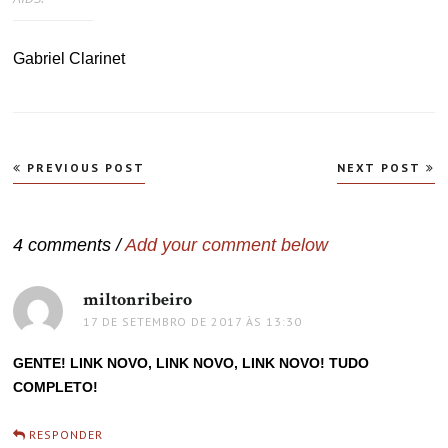
Gabriel Clarinet
Navegação
PREVIOUS POST
NEXT POST
de
Post
4 comments /
Add your comment below
miltonribeiro
disse:
17 DE SETEMBRO DE 2017 ÀS 13:30
GENTE! LINK NOVO, LINK NOVO, LINK NOVO! TUDO
COMPLETO!
RESPONDER