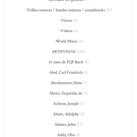
-Trilhas sonoras / bandas sonoras / soundtracks
(41)
-Vários
(4)
-Vídeos
(4)
-World Music
(6)
#BTHVN250
(258)
15 anos de PQP Bach
(8)
Abel, Carl Friedrich
(5)
Abrahamsen, Hans
(1)
Abreu, Zequinha de
(2)
Achron, Joseph
(2)
Adam, Adolphe
(2)
Adams, John
(15)
Addy, Obo
(1)