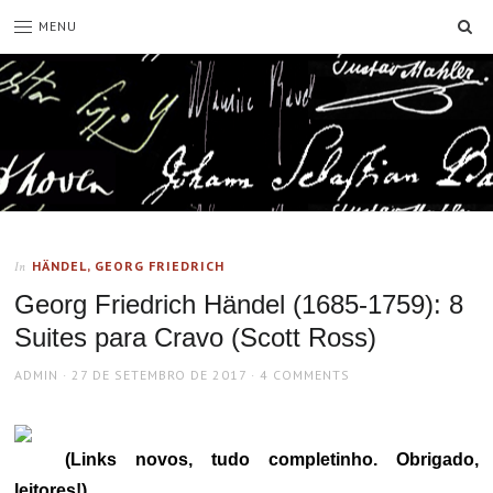
SE
MENU
HÄNDEL, GEORG FRIEDRICH
In
Georg Friedrich Händel (1685-1759): 8
Suites para Cravo (Scott Ross)
AUTHOR
POSTED
ADMIN
27 DE SETEMBRO DE 2017
4 COMMENTS
ON
(Links novos, tudo completinho. Obrigado,
leitores!).