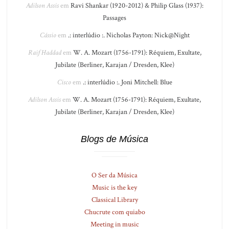
Adilson Assis
em
Ravi Shankar (1920-2012) & Philip Glass (1937):
Passages
Cássio
em
.: interlúdio :. Nicholas Payton: Nick@Night
Raif Haddad
em
W. A. Mozart (1756-1791): Réquiem, Exultate,
Jubilate (Berliner, Karajan / Dresden, Klee)
Cisco
em
.: interlúdio :. Joni Mitchell: Blue
Adilson Assis
em
W. A. Mozart (1756-1791): Réquiem, Exultate,
Jubilate (Berliner, Karajan / Dresden, Klee)
Blogs de Música
O Ser da Música
Music is the key
Classical Library
Chucrute com quiabo
Meeting in music