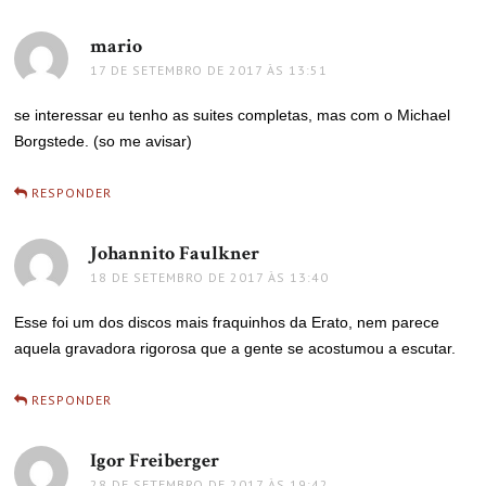
mario
disse:
17 DE SETEMBRO DE 2017 ÀS 13:51
se interessar eu tenho as suites completas, mas com o Michael
Borgstede. (so me avisar)
RESPONDER
Johannito Faulkner
disse:
18 DE SETEMBRO DE 2017 ÀS 13:40
Esse foi um dos discos mais fraquinhos da Erato, nem parece
aquela gravadora rigorosa que a gente se acostumou a escutar.
RESPONDER
Igor Freiberger
disse:
28 DE SETEMBRO DE 2017 ÀS 19:42