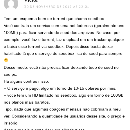
Victor
disse:
30 DE NOVEMBRO DE 2012 ÀS 22:01
Tem um esquema bom de torrent que chama seedbox.
Você contrata um serviço com uma net foderosa (geralmente uns
100Mb) para ficar servindo de seed dos arquivos. No caso, por
exemplo, você faz o torrent, faz o upload em um tracker qualquer
e baixa esse torrent via seedbox. Depois disso basta deixar
habilitado lá que o serviço de seedbox fica de seed para sempre
Desse modo, você não precisa ficar deixando tudo de seed no
seu pc.
Há alguns contras nisso:
– O serviço é pago, algo em torno de 10-15 dolares por mes.
– você tem um HD limitado no seedbox, algo em torno de 100Gb
nos planos mais baratos.
Tipo, nada que algumas doações mensais não cobririam a meu
ver. Considerando a quantidade de usuários desse site, o preço é
irrisório.
Acho que vale a pena dar uma olhada nisso.