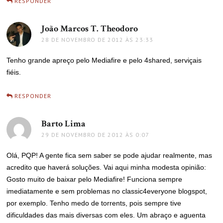
RESPONDER
João Marcos T. Theodoro
disse:
28 DE NOVEMBRO DE 2012 ÀS 23:33
Tenho grande apreço pelo Mediafire e pelo 4shared, serviçais
fiéis.
RESPONDER
Barto Lima
disse:
29 DE NOVEMBRO DE 2012 ÀS 0:07
Olá, PQP! A gente fica sem saber se pode ajudar realmente, mas
acredito que haverá soluções. Vai aqui minha modesta opinião:
Gosto muito de baixar pelo Mediafire! Funciona sempre
imediatamente e sem problemas no classic4everyone blogspot,
por exemplo. Tenho medo de torrents, pois sempre tive
dificuldades das mais diversas com eles. Um abraço e aguenta