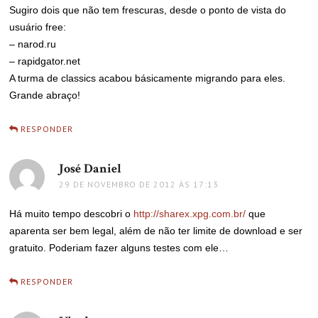
Sugiro dois que não tem frescuras, desde o ponto de vista do
usuário free:
– narod.ru
– rapidgator.net
A turma de classics acabou básicamente migrando para eles.
Grande abraço!
RESPONDER
José Daniel
disse:
29 DE NOVEMBRO DE 2012 ÀS 17:13
Há muito tempo descobri o
http://sharex.xpg.com.br/
que
aparenta ser bem legal, além de não ter limite de download e ser
gratuito. Poderiam fazer alguns testes com ele…
RESPONDER