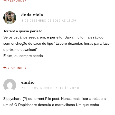
RESPONDER
duda viola
disse:
4 DE DEZEMBRO DE 2012 ÀS 15:39
Torrent é quase perfeito.
Se os usuários seedarem, é perfeito. Baixa muito mais rápido,
sem encheção de saco do tipo “Espere duzentas horas para fazer
o próximo download”.
E sim, eu sempre seedo.
RESPONDER
emilio
disse:
28 DE NOVEMBRO DE 2012 ÀS 20:50
Zippyshare (?) ou torrent.File post. Nunca mais ficar atrelado a
um só.O Rapidshare destruiu o maravilhoso Um que tenha