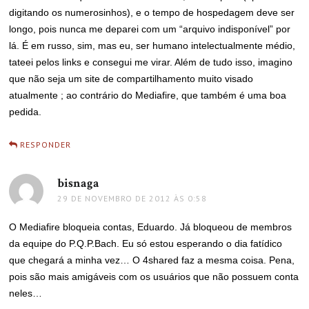
digitando os numerosinhos), e o tempo de hospedagem deve ser
longo, pois nunca me deparei com um “arquivo indisponível” por
lá. É em russo, sim, mas eu, ser humano intelectualmente médio,
tateei pelos links e consegui me virar. Além de tudo isso, imagino
que não seja um site de compartilhamento muito visado
atualmente ; ao contrário do Mediafire, que também é uma boa
pedida.
RESPONDER
bisnaga
disse:
29 DE NOVEMBRO DE 2012 ÀS 0:58
O Mediafire bloqueia contas, Eduardo. Já bloqueou de membros
da equipe do P.Q.P.Bach. Eu só estou esperando o dia fatídico
que chegará a minha vez… O 4shared faz a mesma coisa. Pena,
pois são mais amigáveis com os usuários que não possuem conta
neles…