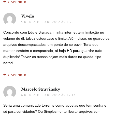
RESPONDER
Vivelo
disse:
5 DE DEZEMBRO DE 2012 ÀS 8:50
Concordo com Edu e Bisnaga: minha internet tem limitação no
volume de dl, talvez estourasse o limite. Além disso, eu guardo os
arquivos descompactados, em ponto de se ouvir. Teria que
manter também o compactado, aí haja HD para guardar tudo
duplicado! Talvez os russos sejam mais duros na queda, tipo
narod.
RESPONDER
Marcelo Stravinsky
disse:
6 DE DEZEMBRO DE 2012 ÀS 15:13
Seria uma comunidade torrente como aquelas que tem senha e
só para convidados? Ou Simplesmente liberar arquivos sem