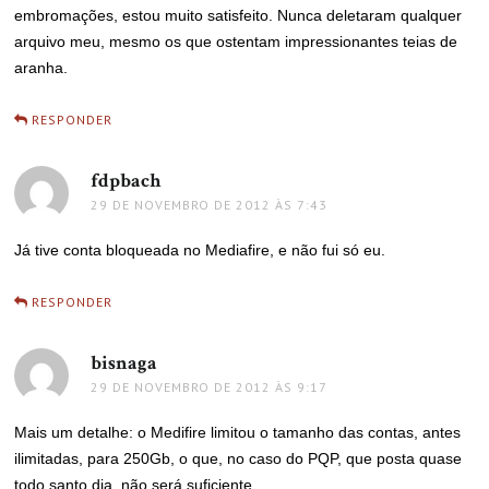
embromações, estou muito satisfeito. Nunca deletaram qualquer
arquivo meu, mesmo os que ostentam impressionantes teias de
aranha.
RESPONDER
fdpbach
disse:
29 DE NOVEMBRO DE 2012 ÀS 7:43
Já tive conta bloqueada no Mediafire, e não fui só eu.
RESPONDER
bisnaga
disse:
29 DE NOVEMBRO DE 2012 ÀS 9:17
Mais um detalhe: o Medifire limitou o tamanho das contas, antes
ilimitadas, para 250Gb, o que, no caso do PQP, que posta quase
todo santo dia, não será suficiente…