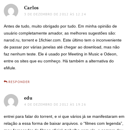
Carlos
disse:
3 DE DEZEMBRO DE 2012 ÀS 12:24
Antes de tudo, muito obrigado por tudo. Em minha opinião de
usuário completamente amador, as melhores sugestões são:
narod.ru, torrent e 1fichier.com. Este último tem o inconveniente
de passar por várias janelas até chegar ao download, mas não
faz nenhum teste. Ele é usado por Meeting in Music e Odeon,
entre os sites que eu comheço. Há também a alternativa do
eMule.
RESPONDER
edu
disse:
4 DE DEZEMBRO DE 2012 ÀS 19:26
entrei para falar do torrent, e vi que vários já se manifestaram em
relação a essa forma de baixar arquivos. o “filmes com legenda”,