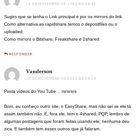
28 DE NOVEMBRO DE 2012 ÀS 18:22
Sugiro que se tenha o Link principal e por os mirrors do link.
Como alternativa ao rapidshare temos o depositfiles ou o
uploaded.
Como mirrors o Bitshare, Freakshare e 2shared.
RESPONDER
Vanderson
disse:
28 DE NOVEMBRO DE 2012 ÀS 18:59
Posta vídeos do You Tube… rsrsrsrs
Bom, eu conheço outro site, o EasyShare, mas não sei se ele tá
assim também não. E, fora ele, tem o 4shared, PQP, lembro de
algumas postagens que foram feitas usando ele; nenhuma deu
zica. E também tem esses outros que já falaram.