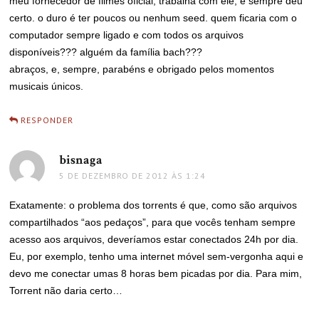
meu fornecedor de filmes oficial, trabalha com ele, e sempre deu
certo. o duro é ter poucos ou nenhum seed. quem ficaria com o
computador sempre ligado e com todos os arquivos
disponíveis??? alguém da família bach???
abraços, e, sempre, parabéns e obrigado pelos momentos
musicais únicos.
RESPONDER
bisnaga
disse:
5 DE DEZEMBRO DE 2012 ÀS 1:24
Exatamente: o problema dos torrents é que, como são arquivos
compartilhados “aos pedaços”, para que vocês tenham sempre
acesso aos arquivos, deveríamos estar conectados 24h por dia.
Eu, por exemplo, tenho uma internet móvel sem-vergonha aqui e
devo me conectar umas 8 horas bem picadas por dia. Para mim,
Torrent não daria certo…