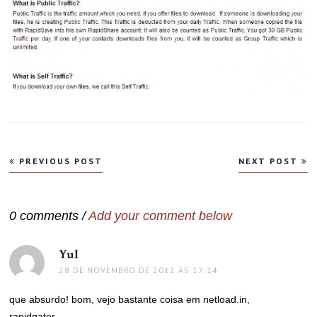
Navegação
PREVIOUS POST
NEXT POST
de
Post
0 comments /
Add your comment below
Yul
disse:
28 DE NOVEMBRO DE 2012 ÀS 17:14
que absurdo! bom, vejo bastante coisa em netload.in,
rapidgator…