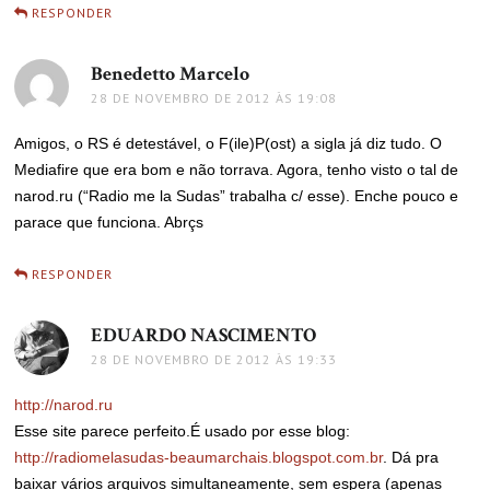
RESPONDER
Benedetto Marcelo
disse:
28 DE NOVEMBRO DE 2012 ÀS 19:08
Amigos, o RS é detestável, o F(ile)P(ost) a sigla já diz tudo. O
Mediafire que era bom e não torrava. Agora, tenho visto o tal de
narod.ru (“Radio me la Sudas” trabalha c/ esse). Enche pouco e
parace que funciona. Abrçs
RESPONDER
EDUARDO NASCIMENTO
disse:
28 DE NOVEMBRO DE 2012 ÀS 19:33
http://narod.ru
Esse site parece perfeito.É usado por esse blog:
http://radiomelasudas-beaumarchais.blogspot.com.br
. Dá pra
baixar vários arquivos simultaneamente, sem espera (apenas