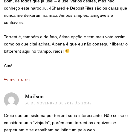
Bom, de todos que já usei – e usei vários destes, mas não
conheço este narod.ru. 4Shared e DepositFiles são os caras que
nunca me deixaram na mão. Ambos simples, amigáveis e
confiáveis.
Torrent é, também e de fato, ótima opção e tem meu voto assim
como os que citei acima. A pena é que eu não conseguir liberar o
bittorrent aqui no trampo, raios!
Abs!
RESPONDER
Mailson
disse:
30 DE NOVEMBRO DE 2012 ÀS 20:42
Creio que um sistema por torrent seria interessante. Não sei se o
considera uma “viajada”, porém com torrent os arquivos se
perpetuam e se espalham ad infinitum pela web.