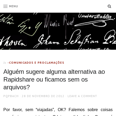
SE
MENU
-COMUNICADOS E PROCLAMAÇÕES
In
Alguém sugere alguma alternativa ao
Rapidshare ou ficamos sem os
arquivos?
AUTHOR
POSTED
PQPBACH
28 DE NOVEMBRO DE 2012
LEAVE A COMMENT
ON
Por favor, sem “viajadas”, OK? Falemos sobre coisas