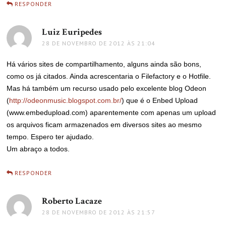
RESPONDER
Luiz Euripedes
disse:
28 DE NOVEMBRO DE 2012 ÀS 21:04
Há vários sites de compartilhamento, alguns ainda são bons,
como os já citados. Ainda acrescentaria o Filefactory e o Hotfile.
Mas há também um recurso usado pelo excelente blog Odeon
(
http://odeonmusic.blogspot.com.br/
) que é o Enbed Upload
(www.embedupload.com) aparentemente com apenas um upload
os arquivos ficam armazenados em diversos sites ao mesmo
tempo. Espero ter ajudado.
Um abraço a todos.
RESPONDER
Roberto Lacaze
disse:
28 DE NOVEMBRO DE 2012 ÀS 21:57