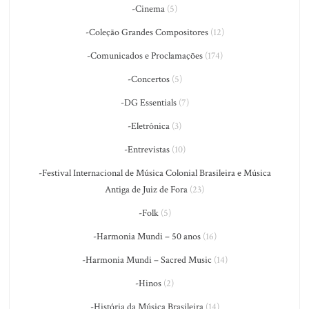
-Cinema
(5)
-Coleção Grandes Compositores
(12)
-Comunicados e Proclamações
(174)
-Concertos
(5)
-DG Essentials
(7)
-Eletrônica
(3)
-Entrevistas
(10)
-Festival Internacional de Música Colonial Brasileira e Música
Antiga de Juiz de Fora
(23)
-Folk
(5)
-Harmonia Mundi – 50 anos
(16)
-Harmonia Mundi – Sacred Music
(14)
-Hinos
(2)
-História da Música Brasileira
(14)