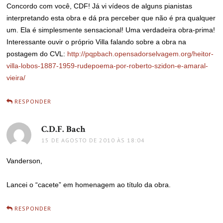
Concordo com você, CDF! Já vi vídeos de alguns pianistas
interpretando esta obra e dá pra perceber que não é pra qualquer
um. Ela é simplesmente sensacional! Uma verdadeira obra-prima!
Interessante ouvir o próprio Villa falando sobre a obra na
postagem do CVL:
http://pqpbach.opensadorselvagem.org/heitor-
villa-lobos-1887-1959-rudepoema-por-roberto-szidon-e-amaral-
vieira/
RESPONDER
C.D.F. Bach
disse:
15 DE AGOSTO DE 2010 ÀS 18:04
Vanderson,
Lancei o “cacete” em homenagem ao título da obra.
RESPONDER