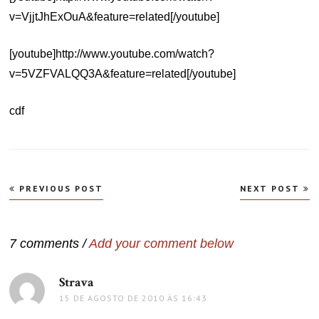
v=VjjtJhExOuA&feature=related[/youtube]
[youtube]http://www.youtube.com/watch?
v=5VZFVALQQ3A&feature=related[/youtube]
cdf
Navegação
PREVIOUS POST
NEXT POST
de
Post
7 comments /
Add your comment below
Strava
disse:
15 DE AGOSTO DE 2010 ÀS 16:43