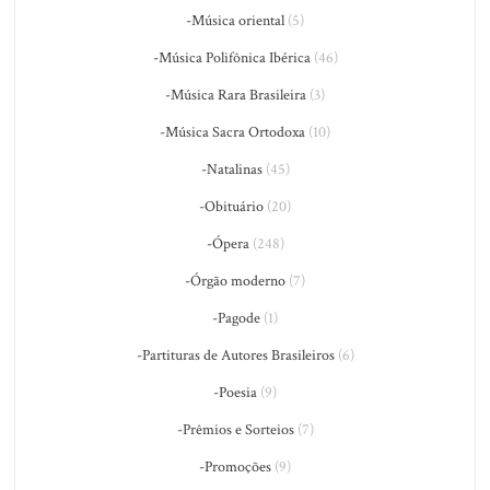
-Música oriental
(5)
-Música Polifônica Ibérica
(46)
-Música Rara Brasileira
(3)
-Música Sacra Ortodoxa
(10)
-Natalinas
(45)
-Obituário
(20)
-Ópera
(248)
-Órgão moderno
(7)
-Pagode
(1)
-Partituras de Autores Brasileiros
(6)
-Poesia
(9)
-Prêmios e Sorteios
(7)
-Promoções
(9)