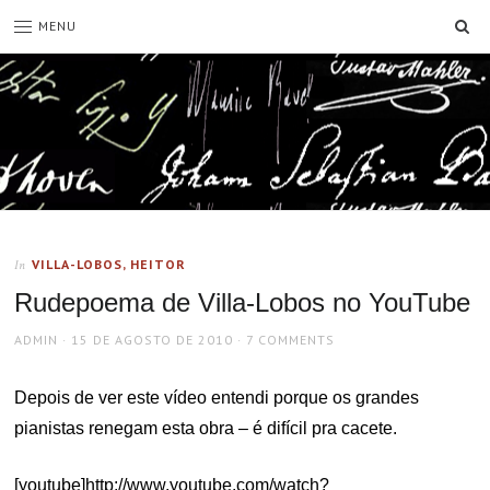
SE
MENU
VILLA-LOBOS, HEITOR
In
Rudepoema de Villa-Lobos no YouTube
AUTHOR
POSTED
ADMIN
15 DE AGOSTO DE 2010
7 COMMENTS
ON
Depois de ver este vídeo entendi porque os grandes
pianistas renegam esta obra – é difícil pra cacete.
[youtube]http://www.youtube.com/watch?