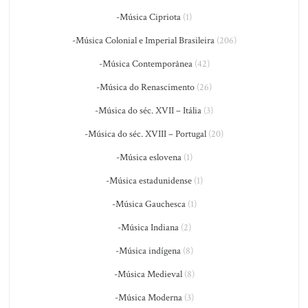
-Música Cipriota
(1)
-Música Colonial e Imperial Brasileira
(206)
-Música Contemporânea
(42)
-Música do Renascimento
(26)
-Música do séc. XVII – Itália
(3)
-Música do séc. XVIII – Portugal
(20)
-Música eslovena
(1)
-Música estadunidense
(1)
-Música Gauchesca
(1)
-Música Indiana
(2)
-Música indígena
(8)
-Música Medieval
(8)
-Música Moderna
(3)