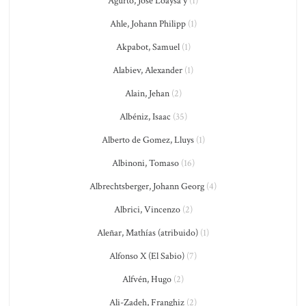
Agurto, José Loaysa y
(1)
Ahle, Johann Philipp
(1)
Akpabot, Samuel
(1)
Alabiev, Alexander
(1)
Alain, Jehan
(2)
Albéniz, Isaac
(35)
Alberto de Gomez, Lluys
(1)
Albinoni, Tomaso
(16)
Albrechtsberger, Johann Georg
(4)
Albrici, Vincenzo
(2)
Aleñar, Mathías (atribuido)
(1)
Alfonso X (El Sabio)
(7)
Alfvén, Hugo
(2)
Ali-Zadeh, Franghiz
(2)