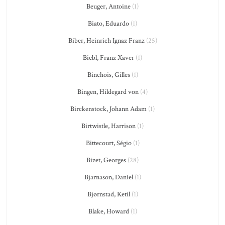
Beuger, Antoine
(1)
Biato, Eduardo
(1)
Biber, Heinrich Ignaz Franz
(25)
Biebl, Franz Xaver
(1)
Binchois, Gilles
(1)
Bingen, Hildegard von
(4)
Birckenstock, Johann Adam
(1)
Birtwistle, Harrison
(1)
Bittecourt, Ségio
(1)
Bizet, Georges
(28)
Bjarnason, Daníel
(1)
Bjørnstad, Ketil
(1)
Blake, Howard
(1)