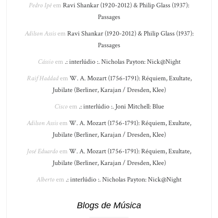
Pedro Ipê
em
Ravi Shankar (1920-2012) & Philip Glass (1937):
Passages
Adilson Assis
em
Ravi Shankar (1920-2012) & Philip Glass (1937):
Passages
Cássio
em
.: interlúdio :. Nicholas Payton: Nick@Night
Raif Haddad
em
W. A. Mozart (1756-1791): Réquiem, Exultate,
Jubilate (Berliner, Karajan / Dresden, Klee)
Cisco
em
.: interlúdio :. Joni Mitchell: Blue
Adilson Assis
em
W. A. Mozart (1756-1791): Réquiem, Exultate,
Jubilate (Berliner, Karajan / Dresden, Klee)
José Eduardo
em
W. A. Mozart (1756-1791): Réquiem, Exultate,
Jubilate (Berliner, Karajan / Dresden, Klee)
Alberto
em
.: interlúdio :. Nicholas Payton: Nick@Night
Blogs de Música