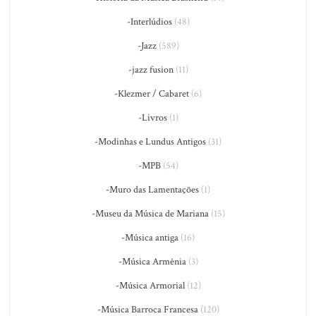
-Interlúdios
(48)
-Jazz
(589)
-jazz fusion
(11)
-Klezmer / Cabaret
(6)
-Livros
(1)
-Modinhas e Lundus Antigos
(31)
-MPB
(54)
-Muro das Lamentações
(1)
-Museu da Música de Mariana
(15)
-Música antiga
(16)
-Música Armênia
(3)
-Música Armorial
(12)
-Música Barroca Francesa
(120)