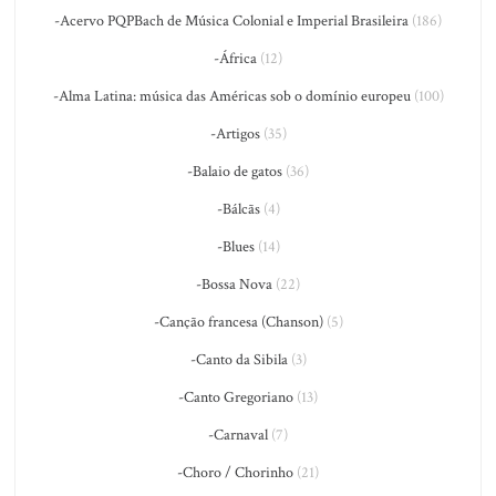
-Acervo PQPBach de Música Colonial e Imperial Brasileira
(186)
-África
(12)
-Alma Latina: música das Américas sob o domínio europeu
(100)
-Artigos
(35)
-Balaio de gatos
(36)
-Bálcãs
(4)
-Blues
(14)
-Bossa Nova
(22)
-Canção francesa (Chanson)
(5)
-Canto da Sibila
(3)
-Canto Gregoriano
(13)
-Carnaval
(7)
-Choro / Chorinho
(21)