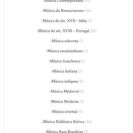
-Música Contemporânea
(42)
-Música do Renascimento
(26)
-Música do séc. XVII – Itália
(3)
-Música do séc. XVIII – Portugal
(20)
-Música eslovena
(1)
-Música estadunidense
(1)
-Música Gauchesca
(1)
-Música Indiana
(2)
-Música indígena
(8)
-Música Medieval
(8)
-Música Moderna
(3)
-Música oriental
(5)
-Música Polifônica Ibérica
(46)
-Música Rara Brasileira
(3)