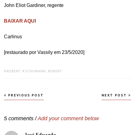
John Eliot Gardiner, regente
BAIXAR AQUI
Carlinus
[restaurado por Vassily em 23/5/2020]
TAGS:
ROBERT
,
SCHUMANN, ROBERT
Navegação
PREVIOUS POST
NEXT POST
de
Post
5 comments /
Add your comment below
José Eduardo
disse: