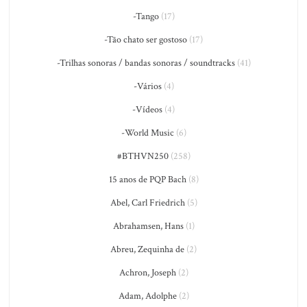
-Tango
(17)
-Tão chato ser gostoso
(17)
-Trilhas sonoras / bandas sonoras / soundtracks
(41)
-Vários
(4)
-Vídeos
(4)
-World Music
(6)
#BTHVN250
(258)
15 anos de PQP Bach
(8)
Abel, Carl Friedrich
(5)
Abrahamsen, Hans
(1)
Abreu, Zequinha de
(2)
Achron, Joseph
(2)
Adam, Adolphe
(2)