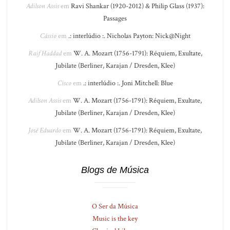
Adilson Assis
em
Ravi Shankar (1920-2012) & Philip Glass (1937):
Passages
Cássio
em
.: interlúdio :. Nicholas Payton: Nick@Night
Raif Haddad
em
W. A. Mozart (1756-1791): Réquiem, Exultate,
Jubilate (Berliner, Karajan / Dresden, Klee)
Cisco
em
.: interlúdio :. Joni Mitchell: Blue
Adilson Assis
em
W. A. Mozart (1756-1791): Réquiem, Exultate,
Jubilate (Berliner, Karajan / Dresden, Klee)
José Eduardo
em
W. A. Mozart (1756-1791): Réquiem, Exultate,
Jubilate (Berliner, Karajan / Dresden, Klee)
Blogs de Música
O Ser da Música
Music is the key