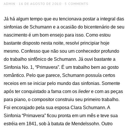
AUTHOR
POSTED
ADMIN
16 DE AGOSTO DE 2010
5 COMMENTS
ON
Já há algum tempo que eu tencionava postar a integral das
sinfonias de Schumann e a ocasião do bicentenário de seu
nascimento é um bom ensejo para isso. Como estou
bastante disposto nesta noite, resolvi principiar hoje
mesmo. Confesso que não sou um conhecedor profundo
do trabalho sinfônico de Schumann. Já ouvi bastante a
Sinfonia No. 1, “Primavera”. É um trabalho bem ao gosto
romântico. Pelo que parece, Schumann possuía certos
receios em se iniciar pelo mundo das sinfonias. Somente
após ter conquistado a fama com os
lieder
e com as peças
para piano, o compositor construiu seu primeiro trabalho.
Foi encorajado pela sua esposa Clara Schumann. A
Sinfonia “Primavera” ficou pronta em um mês e teve sua
estréia em 1841, sob à batuta de Mendelssohn. Outro