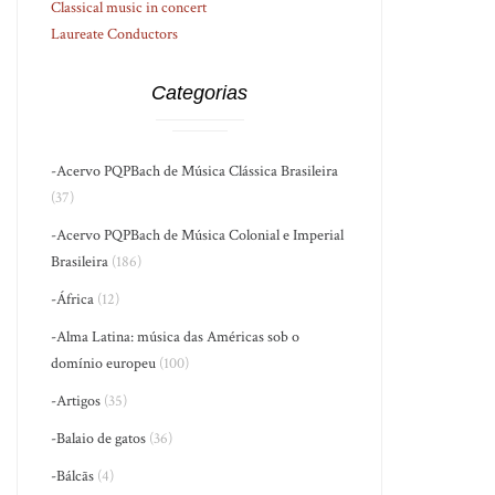
Classical music in concert
Laureate Conductors
Categorias
-Acervo PQPBach de Música Clássica Brasileira
(37)
-Acervo PQPBach de Música Colonial e Imperial
Brasileira
(186)
-África
(12)
-Alma Latina: música das Américas sob o
domínio europeu
(100)
-Artigos
(35)
-Balaio de gatos
(36)
-Bálcãs
(4)