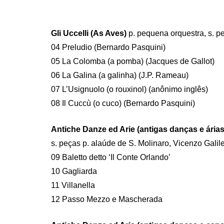
Gli Uccelli (As Aves)
p. pequena orquestra, s. p
04 Preludio (Bernardo Pasquini)
05 La Colomba (a pomba) (Jacques de Gallot)
06 La Galina (a galinha) (J.P. Rameau)
07 L’Usignuolo (o rouxinol) (anônimo inglês)
08 Il Cuccù (o cuco) (Bernardo Pasquini)
Antiche Danze ed Arie (antigas danças e árias
s. peças p. alaúde de S. Molinaro, Vicenzo Galile
09 Baletto detto ‘Il Conte Orlando’
10 Gagliarda
11 Villanella
12 Passo Mezzo e Mascherada