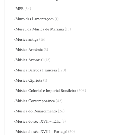
-MPB
(54)
-Muro das Lamentações
(1)
-Museu da Música de Mariana
(15)
-Música antiga
(16)
-Música Armênia
(3)
-Música Armorial
(12)
-Música Barroca Francesa
(120)
-Música Cipriota
(1)
-Música Colonial e Imperial Brasileira
(206)
-Música Contemporânea
(42)
-Música do Renascimento
(26)
-Música do séc. XVII – Itália
(3)
-Música do séc. XVIII – Portugal
(20)