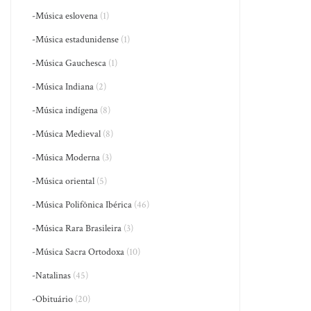
-Música eslovena
(1)
-Música estadunidense
(1)
-Música Gauchesca
(1)
-Música Indiana
(2)
-Música indígena
(8)
-Música Medieval
(8)
-Música Moderna
(3)
-Música oriental
(5)
-Música Polifônica Ibérica
(46)
-Música Rara Brasileira
(3)
-Música Sacra Ortodoxa
(10)
-Natalinas
(45)
-Obituário
(20)