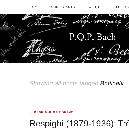
HOME
SOBRE O AUTOR
BACH, J. S.
BEETHOV
P.Q.P. Bach
Showing all posts tagged
Botticelli
RESPIGHI,OTTORINO
In
Respighi (1879-1936): Trê