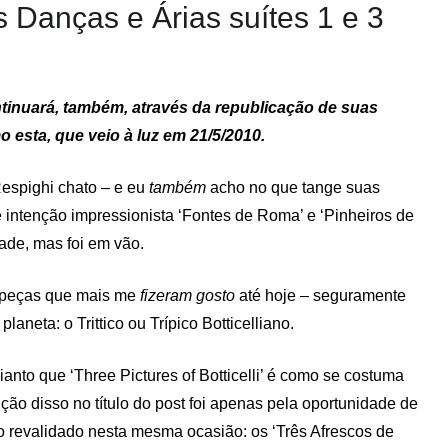
s Danças e Árias suítes 1 e 3
tinuará, também, através da republicação de suas
 esta, que veio à luz em 21/5/2010.
espighi chato – e eu
também
acho no que tange suas
 intenção impressionista ‘Fontes de Roma’ e ‘Pinheiros de
ade, mas foi em vão.
s peças que mais me
fizeram gosto
até hoje – seguramente
laneta: o Trittico ou Trípico Botticelliano.
dianto que ‘Three Pictures of Botticelli’ é como se costuma
ão disso no título do post foi apenas pela oportunidade de
do revalidado nesta mesma ocasião: os ‘Três Afrescos de