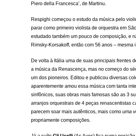
Piero della Francesca’, de Martinu.
Respighi começou o estudo da música pelo violino
parar como primeiro violista de orquestra em Sã
estudado também um pouco de composição, e nã
Rimsky-Korsakoff, então com 56 anos – mesma i
De volta à Itália uma de suas principais frentes 
a música da Renascença, mas no começo do sécu
um dos pioneiros. Editou e publicou diversas co
aparentemente amou essa música com tanta inten
sinfônicos, suas obras mais famosas são as 3 su
arranjos orquestrais de 4 peças renascentistas c
parecem soar mais autênticos, mais como
uma v
propriamente composições.
Já a suíte
Gli Ucelli
(As Aves) fica numa posição 