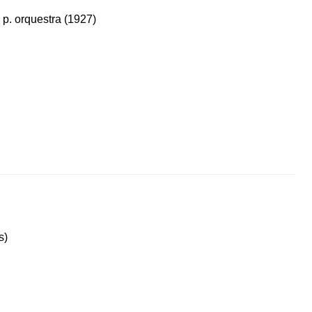
)
p. orquestra (1927)
s)