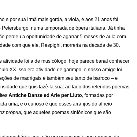
 e por sua irmã mais gorda, a viola, e aos 21 anos foi
o Petersburgo, numa temporada de ópera italiana. Já tinha
o perdeu a oportunidade de agarrar 5 meses de aula com
dade com que ele, Respighi, morreria na década de 30.
de atividade foi a de musicólogo: hoje parece banal conhecer
lo XX isso era atividade de garimpo, e nosso amigo foi
leções de madrigais e também seu tanto de barroco – e
sidade que quis fazê-la sua: ao lado dos referidos poemas
ítes
Antiche Danze ed Arie per Liuto
, formadas por
ada uma; e o curioso é que esses arranjos do alheio
oz própria,
que aqueles poemas sinfônicos que são
intermediária: aqui são
um pouco mais que arranjos
de