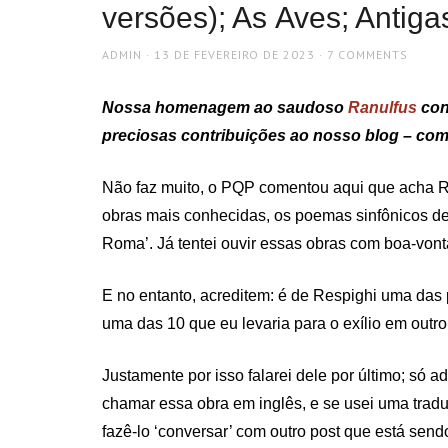
versões); As Aves; Antiga
AUTHOR
POSTED
ADMIN
13 DE FEVEREIRO DE 2023
7 COMMENTS
ON
Nossa homenagem ao saudoso
Ranulfus
con
preciosas contribuições ao nosso blog – como
Não faz muito, o PQP comentou aqui que acha R
obras mais conhecidas, os poemas sinfônicos de
Roma’. Já tentei ouvir essas obras com boa-vont
E no entanto, acreditem: é de Respighi uma da
uma das 10 que eu levaria para o exílio em outro p
Justamente por isso falarei dele por último; só a
chamar essa obra em inglês, e se usei uma traduç
fazê-lo ‘conversar’ com outro post que está sen