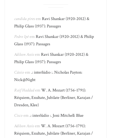
candida pires
em
Ravi Shankar (1920-2012) &
Philip Glass (1937): Passages
Pedro Ipê
em
Ravi Shankar (1920-2012) & Philip
Glass (1937): Passages
Adilson Assis
em
Ravi Shankar (1920-2012) &
Philip Glass (1937): Passages
Cássio
em
.: interlúdio :. Nicholas Payton:
Nick@Night
Raif Haddad
em
W. A. Mozart (1756-1791):
Réquiem, Exultate, Jubilate (Berliner, Karajan /
Dresden, Klee)
Cisco
em
.: interlúdio :. Joni Mitchell: Blue
Adilson Assis
em
W. A. Mozart (1756-1791):
Réquiem, Exultate, Jubilate (Berliner, Karajan /