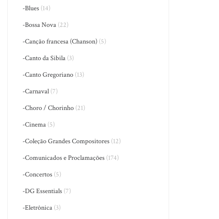
-Blues
(14)
-Bossa Nova
(22)
-Canção francesa (Chanson)
(5)
-Canto da Sibila
(3)
-Canto Gregoriano
(13)
-Carnaval
(7)
-Choro / Chorinho
(21)
-Cinema
(5)
-Coleção Grandes Compositores
(12)
-Comunicados e Proclamações
(174)
-Concertos
(5)
-DG Essentials
(7)
-Eletrônica
(3)