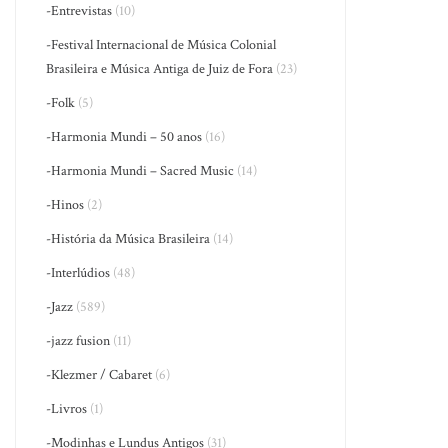
-Entrevistas
(10)
-Festival Internacional de Música Colonial
Brasileira e Música Antiga de Juiz de Fora
(23)
-Folk
(5)
-Harmonia Mundi – 50 anos
(16)
-Harmonia Mundi – Sacred Music
(14)
-Hinos
(2)
-História da Música Brasileira
(14)
-Interlúdios
(48)
-Jazz
(589)
-jazz fusion
(11)
-Klezmer / Cabaret
(6)
-Livros
(1)
-Modinhas e Lundus Antigos
(31)