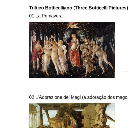
Trittico Botticelliano (Three Botticelli Pictures
01 La Primavera
02 L’Adorazione dei Magi (a adoração dos mago