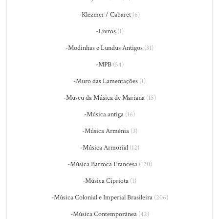
-Klezmer / Cabaret
(6)
-Livros
(1)
-Modinhas e Lundus Antigos
(31)
-MPB
(54)
-Muro das Lamentações
(1)
-Museu da Música de Mariana
(15)
-Música antiga
(16)
-Música Armênia
(3)
-Música Armorial
(12)
-Música Barroca Francesa
(120)
-Música Cipriota
(1)
-Música Colonial e Imperial Brasileira
(206)
-Música Contemporânea
(42)