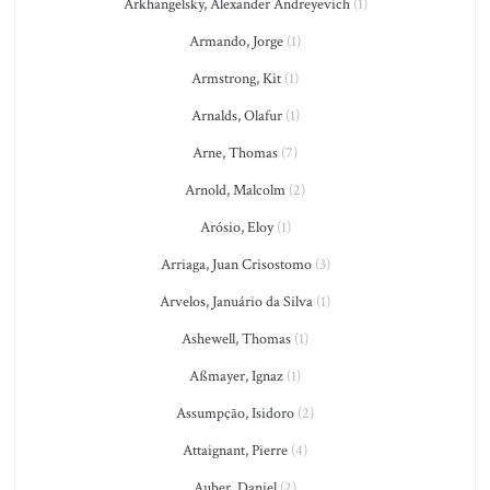
Arkhangelsky, Alexander Andreyevich
(1)
Armando, Jorge
(1)
Armstrong, Kit
(1)
Arnalds, Olafur
(1)
Arne, Thomas
(7)
Arnold, Malcolm
(2)
Arósio, Eloy
(1)
Arriaga, Juan Crisostomo
(3)
Arvelos, Januário da Silva
(1)
Ashewell, Thomas
(1)
Aßmayer, Ignaz
(1)
Assumpção, Isidoro
(2)
Attaignant, Pierre
(4)
Auber, Daniel
(2)