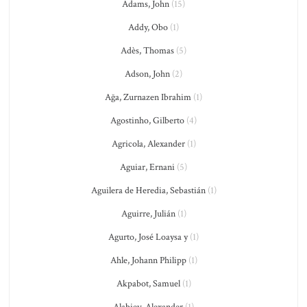
Adams, John
(15)
Addy, Obo
(1)
Adès, Thomas
(5)
Adson, John
(2)
Ağa, Zurnazen Ibrahim
(1)
Agostinho, Gilberto
(4)
Agricola, Alexander
(1)
Aguiar, Ernani
(5)
Aguilera de Heredia, Sebastián
(1)
Aguirre, Julián
(1)
Agurto, José Loaysa y
(1)
Ahle, Johann Philipp
(1)
Akpabot, Samuel
(1)
Alabiev, Alexander
(1)