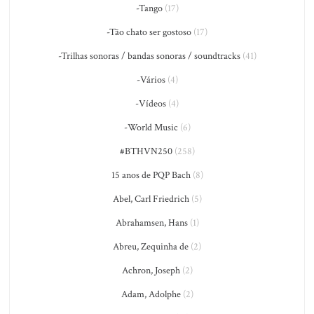
-Tango
(17)
-Tão chato ser gostoso
(17)
-Trilhas sonoras / bandas sonoras / soundtracks
(41)
-Vários
(4)
-Vídeos
(4)
-World Music
(6)
#BTHVN250
(258)
15 anos de PQP Bach
(8)
Abel, Carl Friedrich
(5)
Abrahamsen, Hans
(1)
Abreu, Zequinha de
(2)
Achron, Joseph
(2)
Adam, Adolphe
(2)