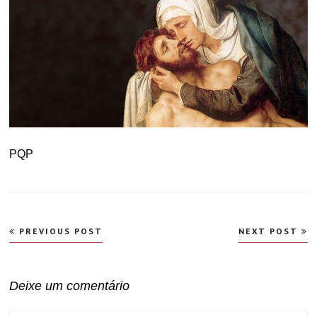
PQP
Navegação
PREVIOUS POST
NEXT POST
de
Post
Deixe um comentário
COMMENT