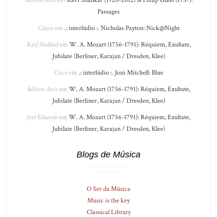
Passages
Cássio
em
.: interlúdio :. Nicholas Payton: Nick@Night
Raif Haddad
em
W. A. Mozart (1756-1791): Réquiem, Exultate,
Jubilate (Berliner, Karajan / Dresden, Klee)
Cisco
em
.: interlúdio :. Joni Mitchell: Blue
Adilson Assis
em
W. A. Mozart (1756-1791): Réquiem, Exultate,
Jubilate (Berliner, Karajan / Dresden, Klee)
José Eduardo
em
W. A. Mozart (1756-1791): Réquiem, Exultate,
Jubilate (Berliner, Karajan / Dresden, Klee)
Blogs de Música
O Ser da Música
Music is the key
Classical Library