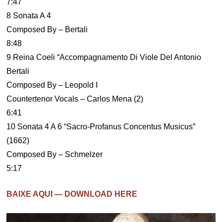
7:47
8 Sonata A 4
Composed By – Bertali
8:48
9 Reina Coeli “Accompagnamento Di Viole Del Antonio
Bertali
Composed By – Leopold I
Countertenor Vocals – Carlos Mena (2)
6:41
10 Sonata 4 A 6 “Sacro-Profanus Concentus Musicus”
(1662)
Composed By – Schmelzer
5:17
BAIXE AQUI — DOWNLOAD HERE