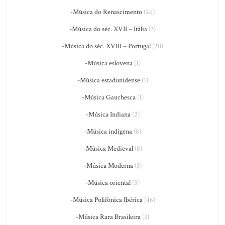
-Música do Renascimento
(26)
-Música do séc. XVII – Itália
(3)
-Música do séc. XVIII – Portugal
(20)
-Música eslovena
(1)
-Música estadunidense
(1)
-Música Gauchesca
(1)
-Música Indiana
(2)
-Música indígena
(8)
-Música Medieval
(8)
-Música Moderna
(3)
-Música oriental
(5)
-Música Polifônica Ibérica
(46)
-Música Rara Brasileira
(3)