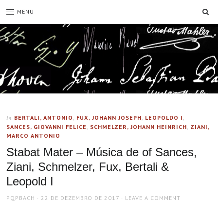
SE
MENU
BERTALI, ANTONIO
,
FUX, JOHANN JOSEPH
,
LEOPOLDO I
,
In
SANCES, GIOVANNI FELICE
,
SCHMELZER, JOHANN HEINRICH
,
ZIANI,
MARCO ANTONIO
Stabat Mater – Música de of Sances,
Ziani, Schmelzer, Fux, Bertali &
Leopold I
AUTHOR
POSTED
PQPBACH
22 DE DEZEMBRO DE 2017
LEAVE A COMMENT
ON