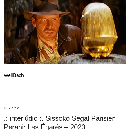
WellBach
-JAZZ
In
.: interlúdio :. Sissoko Segal Parisien
Perani: Les Égarés – 2023