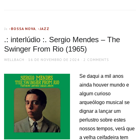
-BOSSA NOVA
,
-JAZZ
In
.: interlúdio :. Sergio Mendes – The
Swinger From Rio (1965)
AUTHOR
POSTED
WELLBACH
16 DE NOVEMBRO DE 2024
2 COMMENTS
ON
Se daqui a mil anos
ainda houver mundo e
algum curioso
arqueólogo musical se
dignar a lançar um
perlustro sobre estes
nossos tempos, verá que
a velha ceifadeira tem