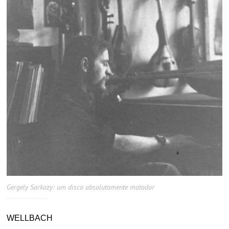
Gergely Sarkozy: um disco absolutamente matador
WELLBACH