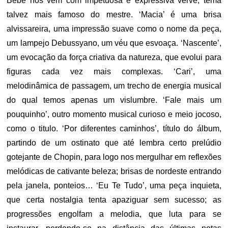
Bebê nos vem com impetuosa e expressiva verve, tema
talvez mais famoso do mestre. ‘Macia’ é uma brisa
alvissareira, uma impressão suave como o nome da peça,
um lampejo Debussyano, um véu que esvoaça. ‘Nascente’,
um evocação da força criativa da natureza, que evolui para
figuras cada vez mais complexas. ‘Cari’, uma
melodinâmica de passagem, um trecho de energia musical
do qual temos apenas um vislumbre. ‘Fale mais um
pouquinho’, outro momento musical curioso e meio jocoso,
como o titulo. ‘Por diferentes caminhos’, título do álbum,
partindo de um ostinato que até lembra certo prelúdio
gotejante de Chopin, para logo nos mergulhar em reflexões
melódicas de cativante beleza; brisas de nordeste entrando
pela janela, ponteios… ‘Eu Te Tudo’, uma peça inquieta,
que certa nostalgia tenta apaziguar sem sucesso; as
progressões engolfam a melodia, que luta para se