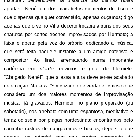
instaurar, perdendo-se na distância das últimas notas
agudas. ‘Nenê: um dos mais belos momentos do disco e
que dispensa qualquer comentário, apenas ouçamos; digo
apenas que o velho Villa decerto trocaria alguns dos seus
charutos por certos trechos improvisados por Hermeto; a
faixa é aberta pela voz do próprio, dedicando a música,
que será feita naquele instante a um amigo baterista e
compositor. Ao final, arrematando numa imponente
cadência em
ritardo
, ouvimos o grito de Hermeto:
“Obrigado Nenê!”, que a essa altura deve ter-se acabado
de emoção. Na faixa ‘Sintetizando de verdade’ temos o que
considero um dos maiores momentos de improvisação
musical já gravados. Hermeto, no piano preparado (ou
sabotado), nos arrebata com uma espantosa, meditativa e
tenaz odisseia por plagas nordestinas; encontramos pelo
caminho rastros de cangaceiros e beatos, depois o que