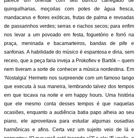
parece um oriental com seu burrico carregado de
quinquilharias, moçoilas com potes de água fresca,
mandacarus e flores exóticas, frutas de palma e revoadas
de passarinhos verdes; serras e riachos secos; para enfim
nos levar a um povoado em festa, foguetório e forró na
praça, meninada e bacamarteiros, bandas de pife e
sanfonas. A habilidade do músico é espantosa e diria, sem
receio, que a peça faria inveja a Prokofiev e Bartók – quem
nem tiveram a sorte de conhecer a música nordestina. Em
‘Nostalgia’ Hermeto nos surpreende com um famoso tango
que executa à sua maneira, lembrando talvez dos tempos
em que tocava na noite e em happy hours. Uma história
que ele mesmo conta desses tempos é que naquelas
ocasiões, enquanto a audiência batia papo alheia ao seu
piano, ele aproveitava para estudar algumas ousadias
harmônicas e afins. Certa vez um sujeito veio de lá e