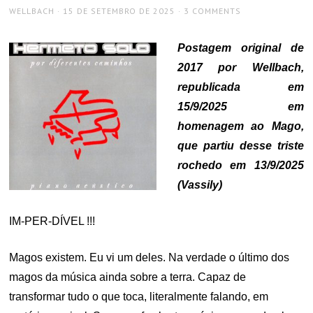
AUTHOR
POSTED
WELLBACH
15 DE SETEMBRO DE 2025
3 COMMENTS
ON
Postagem original de
2017 por Wellbach,
republicada em
15/9/2025 em
homenagem ao Mago,
que partiu desse triste
rochedo em 13/9/2025
(Vassily)
IM-PER-DÍVEL !!!
Magos existem. Eu vi um deles. Na verdade o último dos
magos da música ainda sobre a terra. Capaz de
transformar tudo o que toca, literalmente falando, em