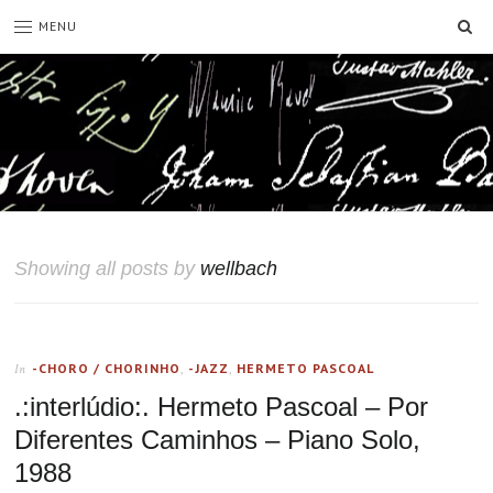
SE
MENU
Showing all posts by
wellbach
-CHORO / CHORINHO
,
-JAZZ
,
HERMETO PASCOAL
In
.:interlúdio:. Hermeto Pascoal – Por
Diferentes Caminhos – Piano Solo,
1988