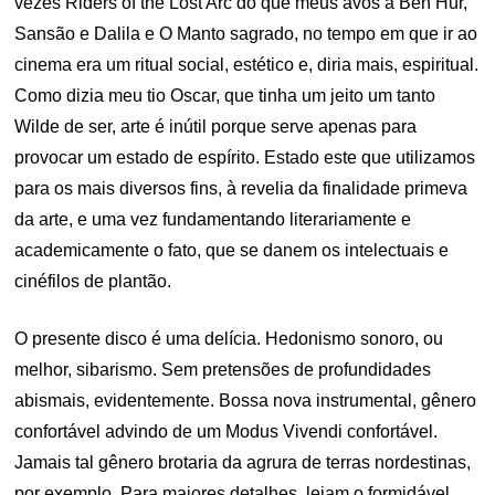
vezes Riders of the Lost Arc do que meus avós a Ben Hur,
Sansão e Dalila e O Manto sagrado, no tempo em que ir ao
cinema era um ritual social, estético e, diria mais, espiritual.
Como dizia meu tio Oscar, que tinha um jeito um tanto
Wilde de ser, arte é inútil porque serve apenas para
provocar um estado de espírito. Estado este que utilizamos
para os mais diversos fins, à revelia da finalidade primeva
da arte, e uma vez fundamentando literariamente e
academicamente o fato, que se danem os intelectuais e
cinéfilos de plantão.
O presente disco é uma delícia. Hedonismo sonoro, ou
melhor, sibarismo. Sem pretensões de profundidades
abismais, evidentemente. Bossa nova instrumental, gênero
confortável advindo de um Modus Vivendi confortável.
Jamais tal gênero brotaria da agrura de terras nordestinas,
por exemplo. Para maiores detalhes, leiam o formidável