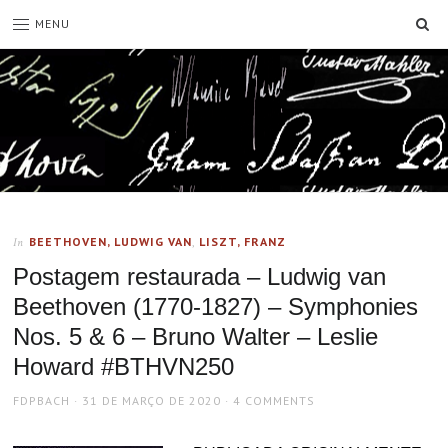
SE
MENU
BEETHOVEN, LUDWIG VAN
,
LISZT, FRANZ
In
Postagem restaurada – Ludwig van
Beethoven (1770-1827) – Symphonies
Nos. 5 & 6 – Bruno Walter – Leslie
Howard #BTHVN250
AUTHOR
POSTED
FDPBACH
31 DE MARÇO DE 2020
4 COMMENTS
ON