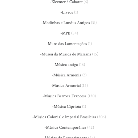
-Klezmer / Cabaret
(6)
-Livros
(1)
-Modinhas e Lundus Antigos
(31)
-MPB
(54)
-Muro das Lamentações
(1)
-Museu da Música de Mariana
(15)
-Música antiga
(16)
-Música Armênia
(3)
-Música Armorial
(12)
-Música Barroca Francesa
(120)
-Música Cipriota
(1)
-Música Colonial e Imperial Brasileira
(206)
-Música Contemporânea
(42)