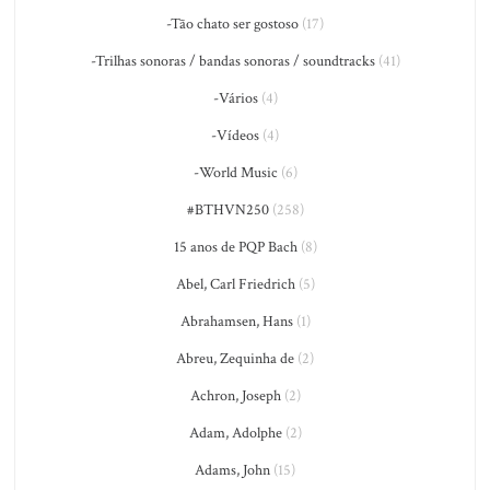
-Tão chato ser gostoso
(17)
-Trilhas sonoras / bandas sonoras / soundtracks
(41)
-Vários
(4)
-Vídeos
(4)
-World Music
(6)
#BTHVN250
(258)
15 anos de PQP Bach
(8)
Abel, Carl Friedrich
(5)
Abrahamsen, Hans
(1)
Abreu, Zequinha de
(2)
Achron, Joseph
(2)
Adam, Adolphe
(2)
Adams, John
(15)