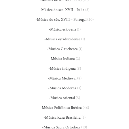
-Música do Renascimento
(26)
-Música do séc. XVII – Itália
(3)
-Música do séc. XVIII – Portugal
(20)
-Música eslovena
(1)
-Música estadunidense
(1)
-Música Gauchesca
(1)
-Música Indiana
(2)
-Música indígena
(8)
-Música Medieval
(8)
-Música Moderna
(3)
-Música oriental
(5)
-Música Polifônica Ibérica
(46)
-Música Rara Brasileira
(3)
-Música Sacra Ortodoxa
(10)