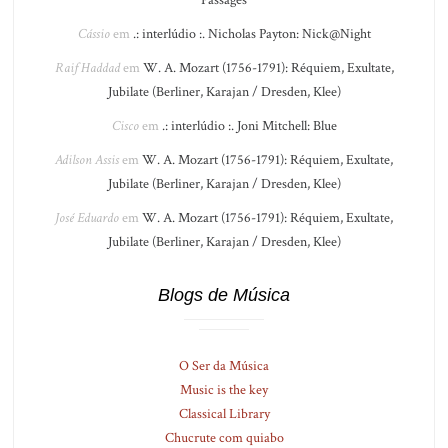
Passages
Cássio
em
.: interlúdio :. Nicholas Payton: Nick@Night
Raif Haddad
em
W. A. Mozart (1756-1791): Réquiem, Exultate,
Jubilate (Berliner, Karajan / Dresden, Klee)
Cisco
em
.: interlúdio :. Joni Mitchell: Blue
Adilson Assis
em
W. A. Mozart (1756-1791): Réquiem, Exultate,
Jubilate (Berliner, Karajan / Dresden, Klee)
José Eduardo
em
W. A. Mozart (1756-1791): Réquiem, Exultate,
Jubilate (Berliner, Karajan / Dresden, Klee)
Blogs de Música
O Ser da Música
Music is the key
Classical Library
Chucrute com quiabo