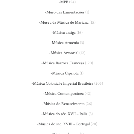
-MPB
(54)
-Muro das Lamentações
(1)
-Museu da Música de Mariana
(15)
-Música antiga
(16)
-Música Armênia
(3)
-Música Armorial
(12)
-Música Barroca Francesa
(120)
-Música Cipriota
(1)
-Música Colonial e Imperial Brasileira
(206)
-Música Contemporânea
(42)
-Música do Renascimento
(26)
-Música do séc. XVII – Itália
(3)
-Música do séc. XVIII – Portugal
(20)