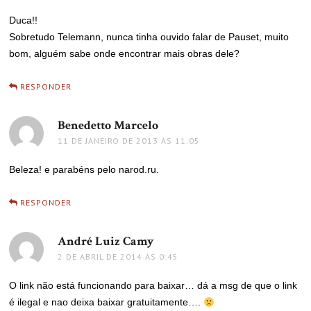
Duca!!
Sobretudo Telemann, nunca tinha ouvido falar de Pauset, muito
bom, alguém sabe onde encontrar mais obras dele?
RESPONDER
Benedetto Marcelo
disse:
11 DE JANEIRO DE 2013 ÀS 11:05
Beleza! e parabéns pelo narod.ru.
RESPONDER
André Luiz Camy
disse:
2 DE ABRIL DE 2014 ÀS 0:45
O link não está funcionando para baixar… dá a msg de que o link
é ilegal e nao deixa baixar gratuitamente….