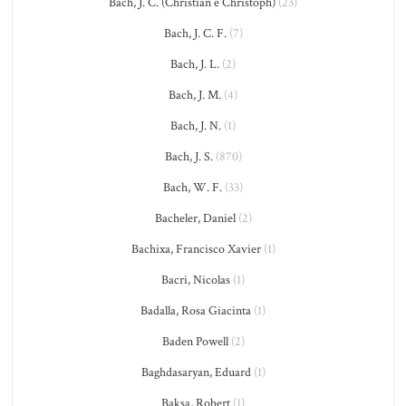
Bach, J. C. (Christian e Christoph)
(23)
Bach, J. C. F.
(7)
Bach, J. L.
(2)
Bach, J. M.
(4)
Bach, J. N.
(1)
Bach, J. S.
(870)
Bach, W. F.
(33)
Bacheler, Daniel
(2)
Bachixa, Francisco Xavier
(1)
Bacri, Nicolas
(1)
Badalla, Rosa Giacinta
(1)
Baden Powell
(2)
Baghdasaryan, Eduard
(1)
Baksa, Robert
(1)