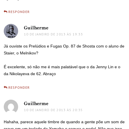
RESPONDER
Guilherme
disse:
10 DE JANEIRO DE 2013 ÀS 19:33
Já ouviste os Prelúdios e Fugas Op. 87 de Shosta com o aluno de
Staier, o Melnikov?
É excelente, só não me é mais palatável que o da Jenny Lin e o
da Nikolayeva de 62. Abraço
RESPONDER
Guilherme
disse:
10 DE JANEIRO DE 2013 ÀS 20:35
Hahaha, parece aquele timbre de quando a gente põe um som de
cravo em um teclado da Yamaha e segura o pedal. Não que isso