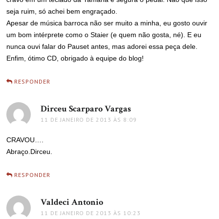
seja ruim, só achei bem engraçado.
Apesar de música barroca não ser muito a minha, eu gosto ouvir
um bom intérprete como o Staier (e quem não gosta, né). E eu
nunca ouvi falar do Pauset antes, mas adorei essa peça dele.
Enfim, ótimo CD, obrigado à equipe do blog!
RESPONDER
Dirceu Scarparo Vargas
disse:
11 DE JANEIRO DE 2013 ÀS 8:09
CRAVOU….
Abraço.Dirceu.
RESPONDER
Valdeci Antonio
disse:
11 DE JANEIRO DE 2013 ÀS 10:23