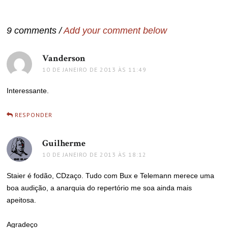
de
Post
9 comments /
Add your comment below
Vanderson
disse:
10 DE JANEIRO DE 2013 ÀS 11:49
Interessante.
RESPONDER
Guilherme
disse:
10 DE JANEIRO DE 2013 ÀS 18:12
Staier é fodão, CDzaço. Tudo com Bux e Telemann merece uma
boa audição, a anarquia do repertório me soa ainda mais
apeitosa.
Agradeço