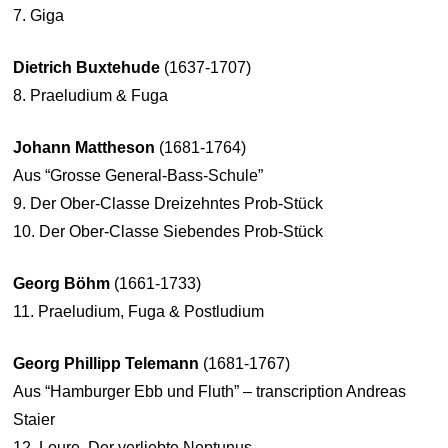
7. Giga
Dietrich Buxtehude
(1637-1707)
8. Praeludium & Fuga
Johann Mattheson
(1681-1764)
Aus “Grosse General-Bass-Schule”
9. Der Ober-Classe Dreizehntes Prob-Stück
10. Der Ober-Classe Siebendes Prob-Stück
Georg Böhm
(1661-1733)
11. Praeludium, Fuga & Postludium
Georg Phillipp Telemann
(1681-1767)
Aus “Hamburger Ebb und Fluth” – transcription Andreas
Staier
12. Loure. Der verliebte Neptunus