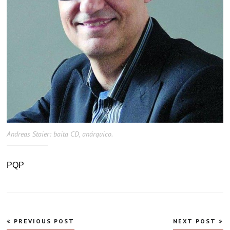
Andreas Staier: baita CD, anárquico.
PQP
Navegação
PREVIOUS POST
NEXT POST