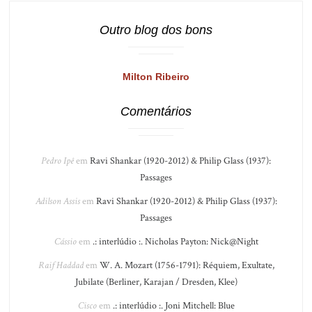
Outro blog dos bons
Milton Ribeiro
Comentários
Pedro Ipê
em
Ravi Shankar (1920-2012) & Philip Glass (1937):
Passages
Adilson Assis
em
Ravi Shankar (1920-2012) & Philip Glass (1937):
Passages
Cássio
em
.: interlúdio :. Nicholas Payton: Nick@Night
Raif Haddad
em
W. A. Mozart (1756-1791): Réquiem, Exultate,
Jubilate (Berliner, Karajan / Dresden, Klee)
Cisco
em
.: interlúdio :. Joni Mitchell: Blue