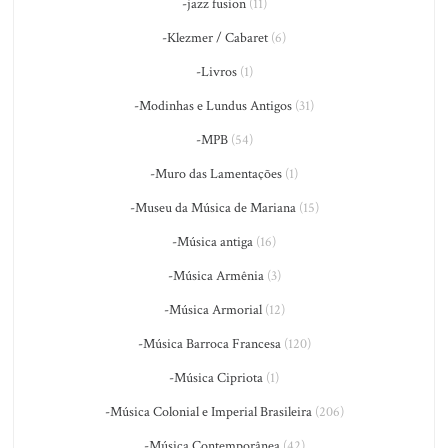
-jazz fusion
(11)
-Klezmer / Cabaret
(6)
-Livros
(1)
-Modinhas e Lundus Antigos
(31)
-MPB
(54)
-Muro das Lamentações
(1)
-Museu da Música de Mariana
(15)
-Música antiga
(16)
-Música Armênia
(3)
-Música Armorial
(12)
-Música Barroca Francesa
(120)
-Música Cipriota
(1)
-Música Colonial e Imperial Brasileira
(206)
-Música Contemporânea
(42)