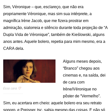
Sim, Véronique – que, esclareço, que não era
propriamente Véronique, mas sim sua intérprete, a
magnífica Irène Jacob, que me fizera prostrar em
admiração, sialorreia e silêncio durante toda projeção de “A
Dupla Vida de Véronique”, também de Kieślowski, alguns
anos antes. Aquele bolero, repetia para mim mesmo, era a
CARA dela.
Alguns meses depois,
“Branco” chegou aos
cinemas e, na saída, dei
de cara com
Essa cara
♡
Irène/Véronique no
pôster de “Vermelho”.
Sim, eu acertara em cheio: aquele bolero era seu retrato
sonoro, e Preisner, tsc, sabia mesmo das coisas. E não só