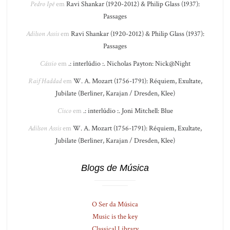
Pedro Ipê
em
Ravi Shankar (1920-2012) & Philip Glass (1937):
Passages
Adilson Assis
em
Ravi Shankar (1920-2012) & Philip Glass (1937):
Passages
Cássio
em
.: interlúdio :. Nicholas Payton: Nick@Night
Raif Haddad
em
W. A. Mozart (1756-1791): Réquiem, Exultate,
Jubilate (Berliner, Karajan / Dresden, Klee)
Cisco
em
.: interlúdio :. Joni Mitchell: Blue
Adilson Assis
em
W. A. Mozart (1756-1791): Réquiem, Exultate,
Jubilate (Berliner, Karajan / Dresden, Klee)
Blogs de Música
O Ser da Música
Music is the key
Classical Library