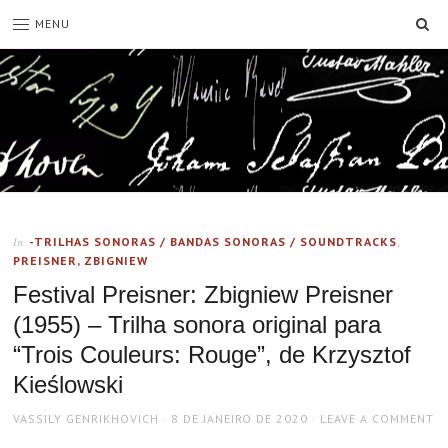
SE
MENU
-TRILHAS SONORAS / BANDAS SONORAS / SOUNDTRACKS
,
In
PREISNER, ZBIGNIEW
Festival Preisner: Zbigniew Preisner
(1955) – Trilha sonora original para
“Trois Couleurs: Rouge”, de Krzysztof
Kieślowski
AUTHOR
POSTED
VASSILY GENRIKHOVICH
8 DE JANEIRO DE 2020
LEAVE A COMMENT
ON