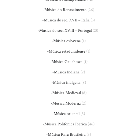
-Música do Renascimento
(26)
-Música do séc. XVII – Itália
(3)
-Música do séc. XVIII – Portugal
(20)
-Música eslovena
(1)
-Música estadunidense
(1)
-Música Gauchesca
(1)
-Música Indiana
(2)
-Música indígena
(8)
-Música Medieval
(8)
-Música Moderna
(2)
-Música oriental
(5)
-Música Polifônica Ibérica
(46)
-Música Rara Brasileira
(3)