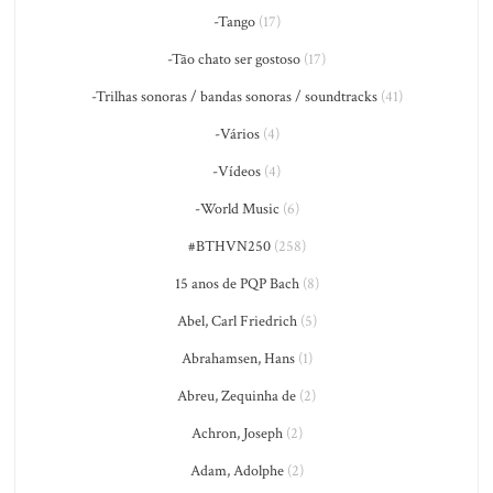
-Tango
(17)
-Tão chato ser gostoso
(17)
-Trilhas sonoras / bandas sonoras / soundtracks
(41)
-Vários
(4)
-Vídeos
(4)
-World Music
(6)
#BTHVN250
(258)
15 anos de PQP Bach
(8)
Abel, Carl Friedrich
(5)
Abrahamsen, Hans
(1)
Abreu, Zequinha de
(2)
Achron, Joseph
(2)
Adam, Adolphe
(2)