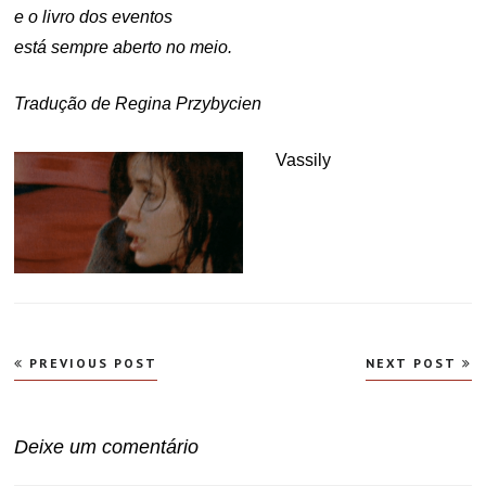
e o livro dos eventos
está sempre aberto no meio.
Tradução de Regina Przybycien
Vassily
Navegação
PREVIOUS POST
NEXT POST
de
Post
Deixe um comentário