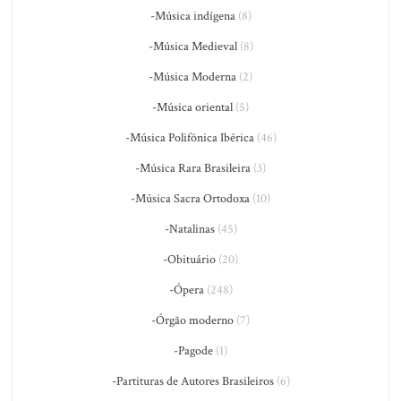
-Música indígena
(8)
-Música Medieval
(8)
-Música Moderna
(2)
-Música oriental
(5)
-Música Polifônica Ibérica
(46)
-Música Rara Brasileira
(3)
-Música Sacra Ortodoxa
(10)
-Natalinas
(45)
-Obituário
(20)
-Ópera
(248)
-Órgão moderno
(7)
-Pagode
(1)
-Partituras de Autores Brasileiros
(6)