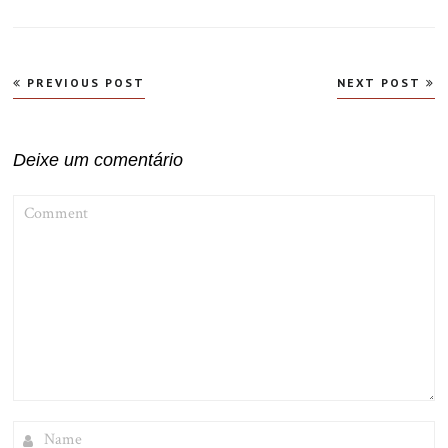
Navegação
PREVIOUS POST
NEXT POST
de
Post
Deixe um comentário
COMMENT
NAME