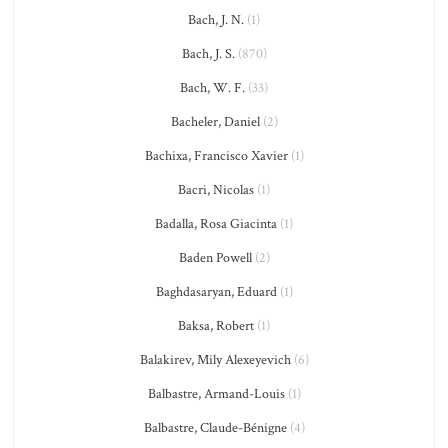
Bach, J. N.
(1)
Bach, J. S.
(870)
Bach, W. F.
(33)
Bacheler, Daniel
(2)
Bachixa, Francisco Xavier
(1)
Bacri, Nicolas
(1)
Badalla, Rosa Giacinta
(1)
Baden Powell
(2)
Baghdasaryan, Eduard
(1)
Baksa, Robert
(1)
Balakirev, Mily Alexeyevich
(6)
Balbastre, Armand-Louis
(1)
Balbastre, Claude-Bénigne
(4)