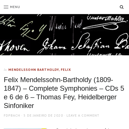
SE
MENU
MENDELSSOHN BARTHOLDY, FELIX
In
Felix Mendelssohn-Bartholdy (1809-
1847) – Complete Symphonies – CDs 5
e 6 de 6 – Thomas Fey, Heidelberger
Sinfoniker
AUTHOR
POSTED
FDPBACH
5 DE JANEIRO DE 2020
LEAVE A COMMENT
ON