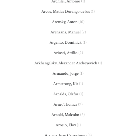
Archilei, Antonio
(1)
Arcos, Matías Durango de los
(1)
Arensky, Anton
(10)
Arenzana, Manuel
(2)
Argento, Dominick
(1)
Ariosti, Attilio
(2)
Arkhangelsky, Alexander Andreyevich
(1)
Armando, Jorge
(1)
Armstrong, Kit
(1)
Arnalds, Olafur
(1)
Arne, Thomas
(7)
Arnold, Malcolm
(2)
Arósio, Eloy
(1)
Arriaga, Juan Crisostomo
(3)