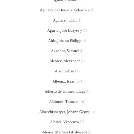
Aguiar, Ernani
(5)
Aguilera de Heredia, Sebastián
(1)
Aguirre, Julián
(1)
Agurto, José Loaysa y
(1)
Ahle, Johann Philipp
(1)
Akpabot, Samuel
(1)
Alabiev, Alexander
(1)
Alain, Jehan
(2)
Albéniz, Isaac
(35)
Alberto de Gomez, Lluys
(1)
Albinoni, Tomaso
(16)
Albrechtsberger, Johann Georg
(4)
Albrici, Vincenzo
(2)
Aleñar, Mathías (atribuido)
(1)