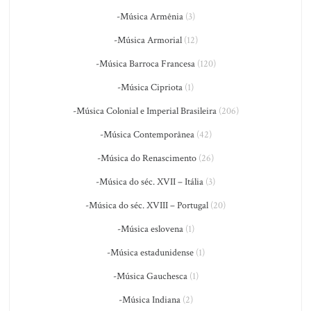
-Música Armênia
(3)
-Música Armorial
(12)
-Música Barroca Francesa
(120)
-Música Cipriota
(1)
-Música Colonial e Imperial Brasileira
(206)
-Música Contemporânea
(42)
-Música do Renascimento
(26)
-Música do séc. XVII – Itália
(3)
-Música do séc. XVIII – Portugal
(20)
-Música eslovena
(1)
-Música estadunidense
(1)
-Música Gauchesca
(1)
-Música Indiana
(2)