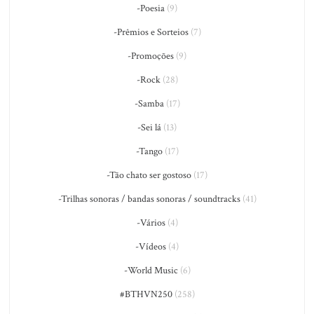
-Poesia
(9)
-Prêmios e Sorteios
(7)
-Promoções
(9)
-Rock
(28)
-Samba
(17)
-Sei lá
(13)
-Tango
(17)
-Tão chato ser gostoso
(17)
-Trilhas sonoras / bandas sonoras / soundtracks
(41)
-Vários
(4)
-Vídeos
(4)
-World Music
(6)
#BTHVN250
(258)