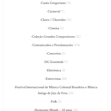
-Canto Gregoriano
(13)
-Carnaval
(7)
-Choro / Chorinho
(21)
-Cinema
(5)
-Coleção Grandes Compositores
(12)
-Comunicados e Proclamações
(174)
-Concertos
(5)
-DG Essentials
(7)
-Eletrônica
(3)
-Entrevistas
(10)
-Festival Internacional de Música Colonial Brasileira e Música
Antiga de Juiz de Fora
(23)
-Folk
(5)
-Harmonia Mundi – 50 anos
(16)