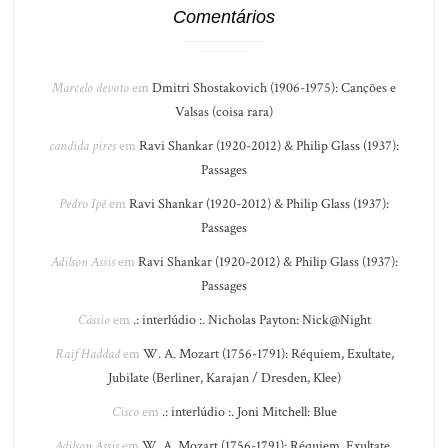
Comentários
Marcelo devoto
em
Dmitri Shostakovich (1906-1975): Canções e
Valsas (coisa rara)
candida pires
em
Ravi Shankar (1920-2012) & Philip Glass (1937):
Passages
Pedro Ipê
em
Ravi Shankar (1920-2012) & Philip Glass (1937):
Passages
Adilson Assis
em
Ravi Shankar (1920-2012) & Philip Glass (1937):
Passages
Cássio
em
.: interlúdio :. Nicholas Payton: Nick@Night
Raif Haddad
em
W. A. Mozart (1756-1791): Réquiem, Exultate,
Jubilate (Berliner, Karajan / Dresden, Klee)
Cisco
em
.: interlúdio :. Joni Mitchell: Blue
Adilson Assis
em
W. A. Mozart (1756-1791): Réquiem, Exultate,