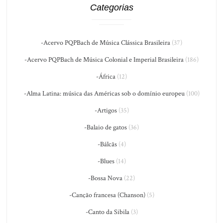
Categorias
-Acervo PQPBach de Música Clássica Brasileira
(37)
-Acervo PQPBach de Música Colonial e Imperial Brasileira
(186)
-África
(12)
-Alma Latina: música das Américas sob o domínio europeu
(100)
-Artigos
(35)
-Balaio de gatos
(36)
-Bálcãs
(4)
-Blues
(14)
-Bossa Nova
(22)
-Canção francesa (Chanson)
(5)
-Canto da Sibila
(3)