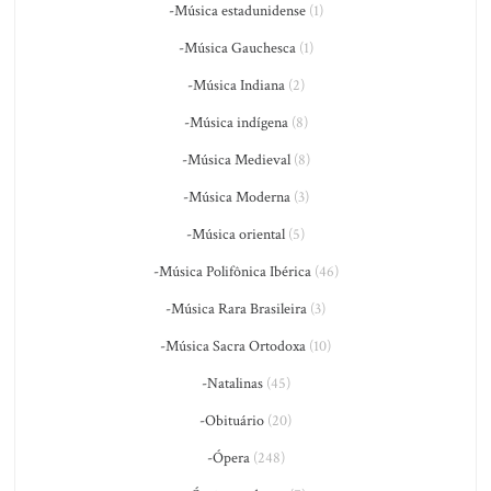
-Música estadunidense
(1)
-Música Gauchesca
(1)
-Música Indiana
(2)
-Música indígena
(8)
-Música Medieval
(8)
-Música Moderna
(3)
-Música oriental
(5)
-Música Polifônica Ibérica
(46)
-Música Rara Brasileira
(3)
-Música Sacra Ortodoxa
(10)
-Natalinas
(45)
-Obituário
(20)
-Ópera
(248)