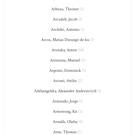
Arbeau, Thoinot
(2)
Arcadelt, Jacob
(1)
Archilei, Antonio
(1)
Arcos, Matías Durango de los
(1)
Arensky, Anton
(10)
Arenzana, Manuel
(2)
Argento, Dominick
(1)
Ariosti, Attilio
(2)
Arkhangelsky, Alexander Andreyevich
(1)
Armando, Jorge
(1)
Armstrong, Kit
(1)
Arnalds, Olafur
(1)
Arne, Thomas
(7)