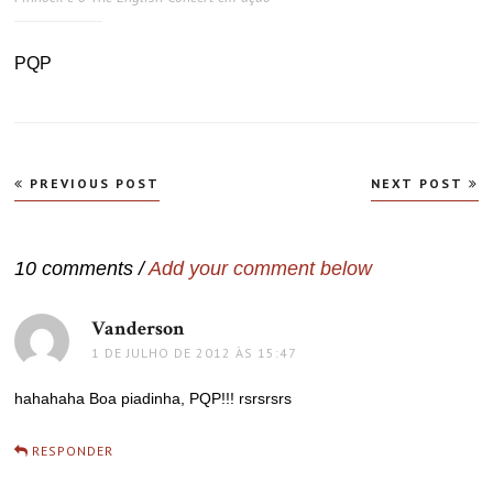
PQP
Navegação
PREVIOUS POST
NEXT POST
de
Post
10 comments /
Add your comment below
Vanderson
disse:
1 DE JULHO DE 2012 ÀS 15:47
hahahaha Boa piadinha, PQP!!! rsrsrsrs
RESPONDER