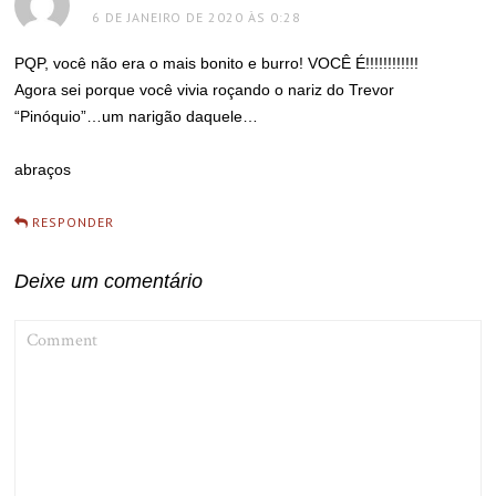
6 DE JANEIRO DE 2020 ÀS 0:28
PQP, você não era o mais bonito e burro! VOCÊ É!!!!!!!!!!!!
Agora sei porque você vivia roçando o nariz do Trevor
“Pinóquio”…um narigão daquele…
abraços
RESPONDER
Deixe um comentário
COMMENT