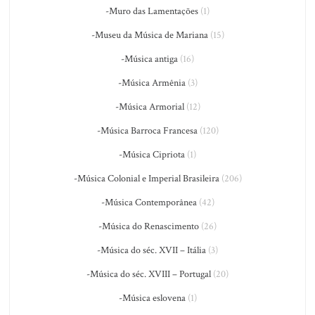
-Muro das Lamentações
(1)
-Museu da Música de Mariana
(15)
-Música antiga
(16)
-Música Armênia
(3)
-Música Armorial
(12)
-Música Barroca Francesa
(120)
-Música Cipriota
(1)
-Música Colonial e Imperial Brasileira
(206)
-Música Contemporânea
(42)
-Música do Renascimento
(26)
-Música do séc. XVII – Itália
(3)
-Música do séc. XVIII – Portugal
(20)
-Música eslovena
(1)