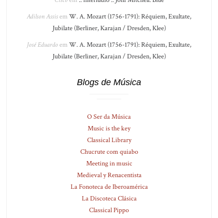
Cisco
em
.: interlúdio :. Joni Mitchell: Blue
Adilson Assis
em
W. A. Mozart (1756-1791): Réquiem, Exultate,
Jubilate (Berliner, Karajan / Dresden, Klee)
José Eduardo
em
W. A. Mozart (1756-1791): Réquiem, Exultate,
Jubilate (Berliner, Karajan / Dresden, Klee)
Blogs de Música
O Ser da Música
Music is the key
Classical Library
Chucrute com quiabo
Meeting in music
Medieval y Renacentista
La Fonoteca de Iberoamérica
La Discoteca Clásica
Classical Pippo