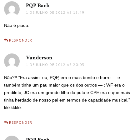
PQP Bach
disse:
1 DE JULHO DE 2012 ÀS 15:49
Não é piada.
RESPONDER
Vanderson
disse:
1 DE JULHO DE 2012 ÀS 20:03
Não?!! “Era assim: eu, PQP, era o mais bonito e burro — e
também tinha um pau maior que os dos outros — ; WF era o
predileto; JC era um grande filho da puta e CPE era o que mais
tinha herdado de nosso pai em termos de capacidade musical.”
kkkkkkkk
RESPONDER
PQP Bach
disse: