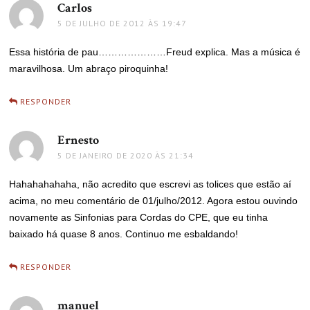
Carlos
disse:
5 DE JULHO DE 2012 ÀS 19:47
Essa história de pau…………………Freud explica. Mas a música é
maravilhosa. Um abraço piroquinha!
RESPONDER
Ernesto
disse:
5 DE JANEIRO DE 2020 ÀS 21:34
Hahahahahaha, não acredito que escrevi as tolices que estão aí
acima, no meu comentário de 01/julho/2012. Agora estou ouvindo
novamente as Sinfonias para Cordas do CPE, que eu tinha
baixado há quase 8 anos. Continuo me esbaldando!
RESPONDER
manuel
disse: