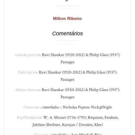
Milton Ribeiro
Comentários
candida pires
em
Ravi Shankar (1920-2012) & Philip Glass (1937):
Passages
Pedro Ipê
em
Ravi Shankar (1920-2012) & Philip Glass (1937):
Passages
Adilson Assis
em
Ravi Shankar (1920-2012) & Philip Glass (1937):
Passages
Cássio
em
.: interlúdio :. Nicholas Payton: Nick@Night
Raif Haddad
em
W. A. Mozart (1756-1791): Réquiem, Exultate,
Jubilate (Berliner, Karajan / Dresden, Klee)