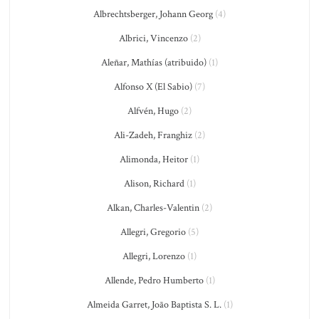
Albrechtsberger, Johann Georg
(4)
Albrici, Vincenzo
(2)
Aleñar, Mathías (atribuido)
(1)
Alfonso X (El Sabio)
(7)
Alfvén, Hugo
(2)
Ali-Zadeh, Franghiz
(2)
Alimonda, Heitor
(1)
Alison, Richard
(1)
Alkan, Charles-Valentin
(2)
Allegri, Gregorio
(5)
Allegri, Lorenzo
(1)
Allende, Pedro Humberto
(1)
Almeida Garret, João Baptista S. L.
(1)