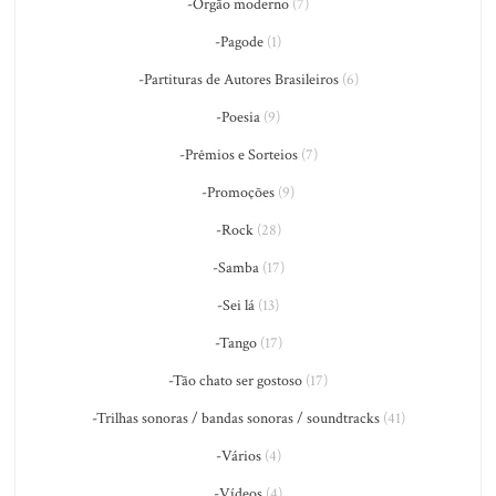
-Órgão moderno
(7)
-Pagode
(1)
-Partituras de Autores Brasileiros
(6)
-Poesia
(9)
-Prêmios e Sorteios
(7)
-Promoções
(9)
-Rock
(28)
-Samba
(17)
-Sei lá
(13)
-Tango
(17)
-Tão chato ser gostoso
(17)
-Trilhas sonoras / bandas sonoras / soundtracks
(41)
-Vários
(4)
-Vídeos
(4)