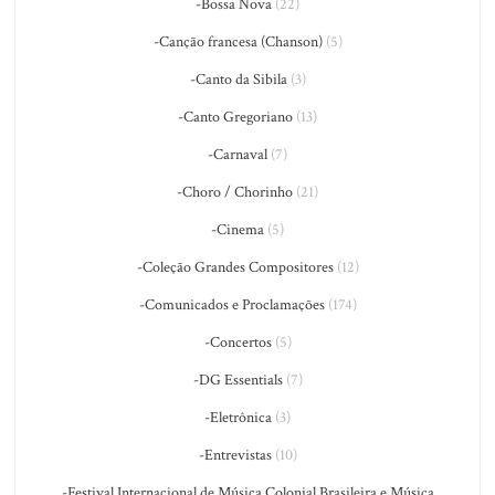
-Bossa Nova
(22)
-Canção francesa (Chanson)
(5)
-Canto da Sibila
(3)
-Canto Gregoriano
(13)
-Carnaval
(7)
-Choro / Chorinho
(21)
-Cinema
(5)
-Coleção Grandes Compositores
(12)
-Comunicados e Proclamações
(174)
-Concertos
(5)
-DG Essentials
(7)
-Eletrônica
(3)
-Entrevistas
(10)
-Festival Internacional de Música Colonial Brasileira e Música