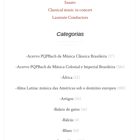
Susato
Classical music in concert
Laureate Conductors
Categorias
-Acervo PQPBach de Música Clássica Brasileira
(37)
-Acervo PQPBach de Música Colonial e Imperial Brasileira
(186)
-África
(12)
-Alma Latina: música das Américas sob o domínio europeu
(100)
-Artigos
(35)
-Balaio de gatos
(36)
-Bálcãs
(4)
-Blues
(14)