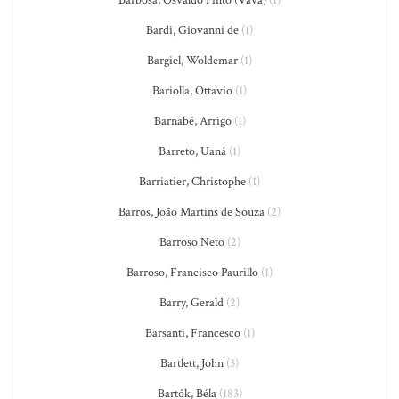
Barbosa, Osvaldo Pinto (Vavá)
(1)
Bardi, Giovanni de
(1)
Bargiel, Woldemar
(1)
Bariolla, Ottavio
(1)
Barnabé, Arrigo
(1)
Barreto, Uaná
(1)
Barriatier, Christophe
(1)
Barros, João Martins de Souza
(2)
Barroso Neto
(2)
Barroso, Francisco Paurillo
(1)
Barry, Gerald
(2)
Barsanti, Francesco
(1)
Bartlett, John
(3)
Bartók, Béla
(183)