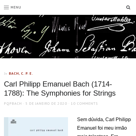
SE
MENU
BACH, C. P. E.
In
Carl Philipp Emanuel Bach (1714-
1788): The Symphonies for Strings
AUTHOR
POSTED
PQPBACH
5 DE JANEIRO DE 2020
10 COMMENTS
ON
Sem dúvida, Carl Philipp
Emanuel foi meu irmão