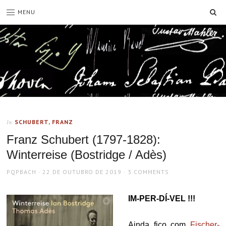
SE
MENU
SCHUBERT, FRANZ
In
Franz Schubert (1797-1828):
Winterreise (Bostridge / Adès)
AUTHOR
POSTED
PQPBACH
22 DE OUTUBRO DE 2019
3 COMMENTS
ON
IM-PER-DÍ-VEL !!!
Ainda fico com
Fischer-