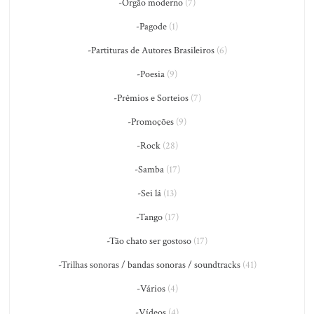
-Órgão moderno
(7)
-Pagode
(1)
-Partituras de Autores Brasileiros
(6)
-Poesia
(9)
-Prêmios e Sorteios
(7)
-Promoções
(9)
-Rock
(28)
-Samba
(17)
-Sei lá
(13)
-Tango
(17)
-Tão chato ser gostoso
(17)
-Trilhas sonoras / bandas sonoras / soundtracks
(41)
-Vários
(4)
-Vídeos
(4)