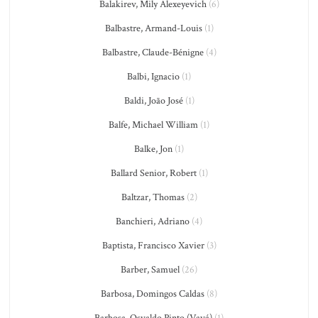
Balakirev, Mily Alexeyevich
(6)
Balbastre, Armand-Louis
(1)
Balbastre, Claude-Bénigne
(4)
Balbi, Ignacio
(1)
Baldi, João José
(1)
Balfe, Michael William
(1)
Balke, Jon
(1)
Ballard Senior, Robert
(1)
Baltzar, Thomas
(2)
Banchieri, Adriano
(4)
Baptista, Francisco Xavier
(3)
Barber, Samuel
(26)
Barbosa, Domingos Caldas
(8)
Barbosa, Osvaldo Pinto (Vavá)
(1)