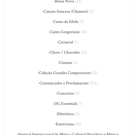
-Bossa Nova
(22)
-Canção francesa (Chanson)
(5)
-Canto da Sibila
(3)
-Canto Gregoriano
(13)
-Carnaval
(7)
-Choro / Chorinho
(21)
-Cinema
(5)
-Coleção Grandes Compositores
(12)
-Comunicados e Proclamações
(174)
-Concertos
(5)
-DG Essentials
(7)
-Eletrônica
(3)
-Entrevistas
(10)
-Festival Internacional de Música Colonial Brasileira e Música