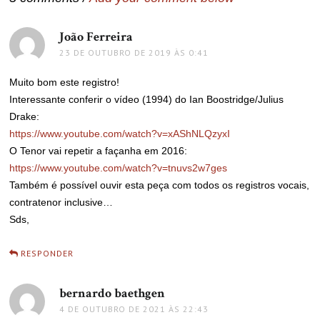
João Ferreira
disse:
23 DE OUTUBRO DE 2019 ÀS 0:41
Muito bom este registro!
Interessante conferir o vídeo (1994) do Ian Boostridge/Julius
Drake:
https://www.youtube.com/watch?v=xAShNLQzyxI
O Tenor vai repetir a façanha em 2016:
https://www.youtube.com/watch?v=tnuvs2w7ges
Também é possível ouvir esta peça com todos os registros vocais,
contratenor inclusive…
Sds,
RESPONDER
bernardo baethgen
disse:
4 DE OUTUBRO DE 2021 ÀS 22:43