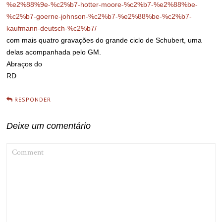
%e2%88%9e-%c2%b7-hotter-moore-%c2%b7-%e2%88%be-
%c2%b7-goerne-johnson-%c2%b7-%e2%88%be-%c2%b7-
kaufmann-deutsch-%c2%b7/
com mais quatro gravações do grande ciclo de Schubert, uma
delas acompanhada pelo GM.
Abraços do
RD
RESPONDER
Deixe um comentário
COMMENT