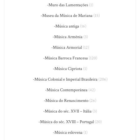
-Muro das Lamentações
(1)
-Museu da Música de Mariana
(15)
-Música antiga
(16)
-Música Armênia
(3)
-Música Armorial
(12)
-Música Barroca Francesa
(120)
-Música Cipriota
(1)
-Música Colonial e Imperial Brasileira
(206)
-Música Contemporânea
(42)
-Música do Renascimento
(26)
-Música do séc. XVII – Itália
(3)
-Música do séc. XVIII – Portugal
(20)
-Música eslovena
(1)