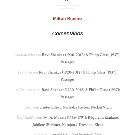
Milton Ribeiro
Comentários
candida pires
em
Ravi Shankar (1920-2012) & Philip Glass (1937):
Passages
Pedro Ipê
em
Ravi Shankar (1920-2012) & Philip Glass (1937):
Passages
Adilson Assis
em
Ravi Shankar (1920-2012) & Philip Glass (1937):
Passages
Cássio
em
.: interlúdio :. Nicholas Payton: Nick@Night
Raif Haddad
em
W. A. Mozart (1756-1791): Réquiem, Exultate,
Jubilate (Berliner, Karajan / Dresden, Klee)
Cisco
em
.: interlúdio :. Joni Mitchell: Blue