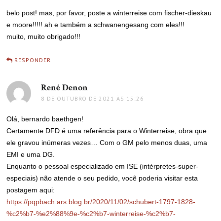
belo post! mas, por favor, poste a winterreise com fischer-dieskau
e moore!!!!! ah e também a schwanengesang com eles!!!
muito, muito obrigado!!!
RESPONDER
René Denon
disse:
8 DE OUTUBRO DE 2021 ÀS 15:26
Olá, bernardo baethgen!
Certamente DFD é uma referência para o Winterreise, obra que
ele gravou inúmeras vezes… Com o GM pelo menos duas, uma
EMI e uma DG.
Enquanto o pessoal especializado em ISE (intérpretes-super-
especiais) não atende o seu pedido, você poderia visitar esta
postagem aqui:
https://pqpbach.ars.blog.br/2020/11/02/schubert-1797-1828-
%c2%b7-%e2%88%9e-%c2%b7-winterreise-%c2%b7-