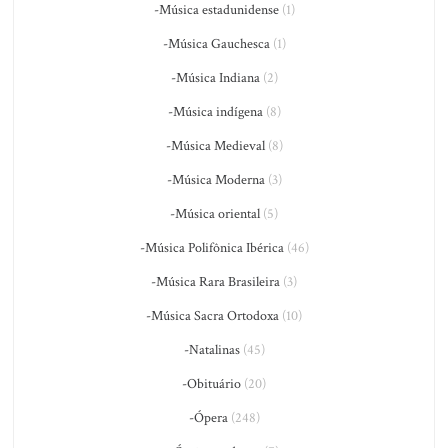
-Música estadunidense
(1)
-Música Gauchesca
(1)
-Música Indiana
(2)
-Música indígena
(8)
-Música Medieval
(8)
-Música Moderna
(3)
-Música oriental
(5)
-Música Polifônica Ibérica
(46)
-Música Rara Brasileira
(3)
-Música Sacra Ortodoxa
(10)
-Natalinas
(45)
-Obituário
(20)
-Ópera
(248)