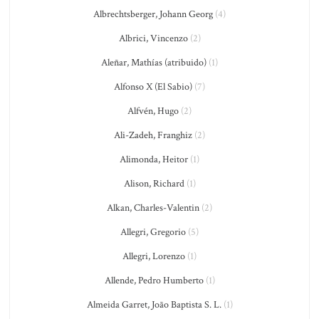
Albrechtsberger, Johann Georg
(4)
Albrici, Vincenzo
(2)
Aleñar, Mathías (atribuido)
(1)
Alfonso X (El Sabio)
(7)
Alfvén, Hugo
(2)
Ali-Zadeh, Franghiz
(2)
Alimonda, Heitor
(1)
Alison, Richard
(1)
Alkan, Charles-Valentin
(2)
Allegri, Gregorio
(5)
Allegri, Lorenzo
(1)
Allende, Pedro Humberto
(1)
Almeida Garret, João Baptista S. L.
(1)