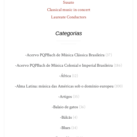
Susato
Classical music in concert
Laureate Conductors
Categorias
-Acervo PQPBach de Música Clássica Brasileira
(37)
-Acervo PQPBach de Música Colonial e Imperial Brasileira
(186)
-África
(12)
-Alma Latina: música das Américas sob o domínio europeu
(100)
-Artigos
(35)
-Balaio de gatos
(36)
-Bálcãs
(4)
-Blues
(14)