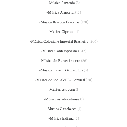
-Música Armênia
(3)
-Música Armorial
(12)
-Música Barroca Francesa
(120)
-Música Cipriota
(1)
-Música Colonial e Imperial Brasileira
(206)
-Música Contemporânea
(42)
-Música do Renascimento
(26)
-Música do séc. XVII – Itália
(3)
-Música do séc. XVIII – Portugal
(20)
-Música eslovena
(1)
-Música estadunidense
(1)
-Música Gauchesca
(1)
-Música Indiana
(2)