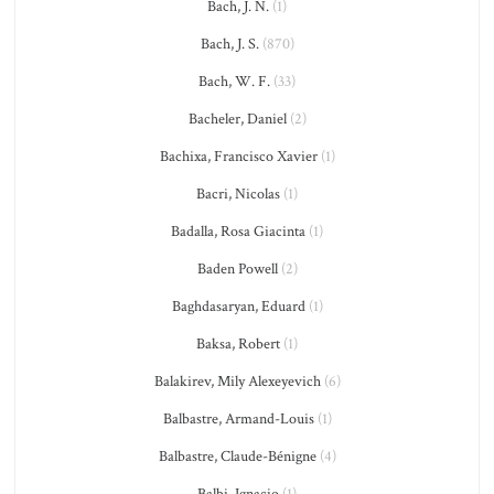
Bach, J. N.
(1)
Bach, J. S.
(870)
Bach, W. F.
(33)
Bacheler, Daniel
(2)
Bachixa, Francisco Xavier
(1)
Bacri, Nicolas
(1)
Badalla, Rosa Giacinta
(1)
Baden Powell
(2)
Baghdasaryan, Eduard
(1)
Baksa, Robert
(1)
Balakirev, Mily Alexeyevich
(6)
Balbastre, Armand-Louis
(1)
Balbastre, Claude-Bénigne
(4)
Balbi, Ignacio
(1)