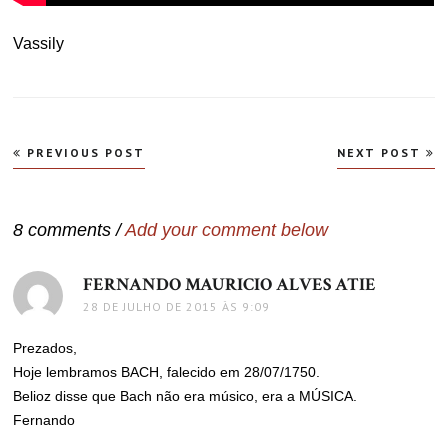
Vassily
Navegação
PREVIOUS POST
NEXT POST
de
Post
8 comments /
Add your comment below
FERNANDO MAURICIO ALVES ATIE
disse:
28 DE JULHO DE 2015 ÀS 9:09
Prezados,
Hoje lembramos BACH, falecido em 28/07/1750.
Belioz disse que Bach não era músico, era a MÚSICA.
Fernando