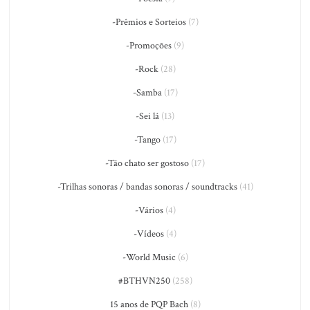
-Prêmios e Sorteios
(7)
-Promoções
(9)
-Rock
(28)
-Samba
(17)
-Sei lá
(13)
-Tango
(17)
-Tão chato ser gostoso
(17)
-Trilhas sonoras / bandas sonoras / soundtracks
(41)
-Vários
(4)
-Vídeos
(4)
-World Music
(6)
#BTHVN250
(258)
15 anos de PQP Bach
(8)