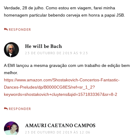
Verdade, 28 de julho. Como estou em viagem, farei minha
homenagem particular bebendo cerveja em honra a papai JSB.
RESPONDER
He will be Bach
disse:
23 DE OUTUBRO DE 2019 ÀS 9:23
A EMI lançou a mesma gravação com um trabalho de edição bem
melhor.
https://www.amazon.com/Shostakovich-Concertos-Fantastic-
Dances-Preludes/dp/B0000CG8ES/ref=sr_1_2?
keywords=shostakovich+cluytens&qid=1571833367&sr=8-2
RESPONDER
AMAURI CAETANO CAMPOS
disse:
23 DE OUTUBRO DE 2019 ÀS 12:06