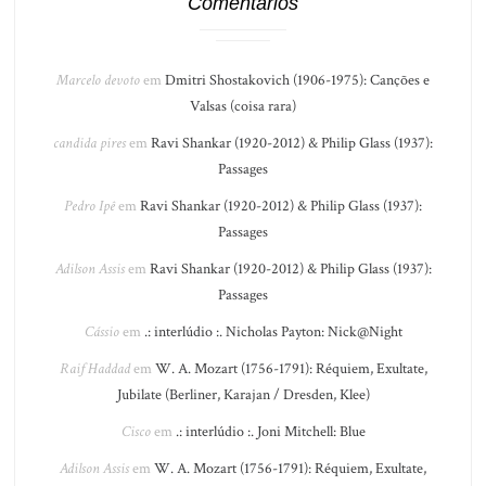
Comentários
Marcelo devoto
em
Dmitri Shostakovich (1906-1975): Canções e
Valsas (coisa rara)
candida pires
em
Ravi Shankar (1920-2012) & Philip Glass (1937):
Passages
Pedro Ipê
em
Ravi Shankar (1920-2012) & Philip Glass (1937):
Passages
Adilson Assis
em
Ravi Shankar (1920-2012) & Philip Glass (1937):
Passages
Cássio
em
.: interlúdio :. Nicholas Payton: Nick@Night
Raif Haddad
em
W. A. Mozart (1756-1791): Réquiem, Exultate,
Jubilate (Berliner, Karajan / Dresden, Klee)
Cisco
em
.: interlúdio :. Joni Mitchell: Blue
Adilson Assis
em
W. A. Mozart (1756-1791): Réquiem, Exultate,