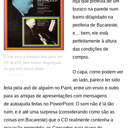
loja que protruía de um
buraco na parede num
bairro dilapidado na
periferia de Bucareste,
e… bem, ele está
perfeitamente à altura
das condições de
O link para a Amazon leva para um
compra.
CD da EMI, bem menos desgraçado
do que este marca-diabo
O capa, como podem ver
ao lado, parece ter sido
feita pela avó de alguém no Paint, entre um envio e outro
para as amigas de apresentações com mensagens
de autoajuda feitas no PowerPoint. O som não é lá tão
ruim, e é até uma surpresa (considerando como são as
coisas em Bucareste) que o CD realmente contenha a
gravação prometida: os Concertos para piano de