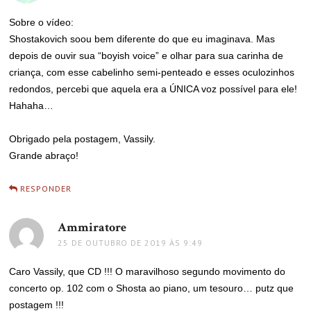
Sobre o vídeo:
Shostakovich soou bem diferente do que eu imaginava. Mas
depois de ouvir sua “boyish voice” e olhar para sua carinha de
criança, com esse cabelinho semi-penteado e esses oculozinhos
redondos, percebi que aquela era a ÚNICA voz possível para ele!
Hahaha…
Obrigado pela postagem, Vassily.
Grande abraço!
RESPONDER
Ammiratore
disse:
25 DE OUTUBRO DE 2019 ÀS 9:49
Caro Vassily, que CD !!! O maravilhoso segundo movimento do
concerto op. 102 com o Shosta ao piano, um tesouro… putz que
postagem !!!