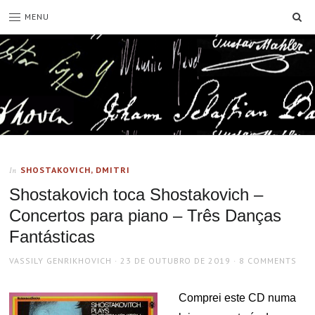
SE
MENU
SHOSTAKOVICH, DMITRI
In
Shostakovich toca Shostakovich –
Concertos para piano – Três Danças
Fantásticas
AUTHOR
POSTED
VASSILY GENRIKHOVICH
23 DE OUTUBRO DE 2019
8 COMMENTS
ON
Comprei este CD numa