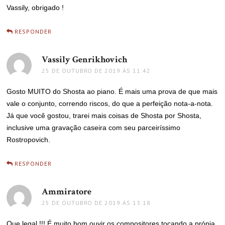
Vassily, obrigado !
RESPONDER
Vassily Genrikhovich
disse:
25 DE OUTUBRO DE 2019 ÀS 11:42
Gosto MUITO do Shosta ao piano. É mais uma prova de que mais
vale o conjunto, correndo riscos, do que a perfeição nota-a-nota.
Já que você gostou, trarei mais coisas de Shosta por Shosta,
inclusive uma gravação caseira com seu parceiríssimo
Rostropovich.
RESPONDER
Ammiratore
disse:
25 DE OUTUBRO DE 2019 ÀS 13:18
Que legal !!! É muito bom ouvir os compositores tocando a própia