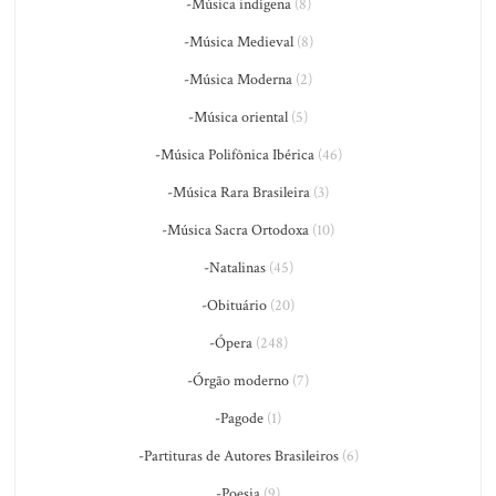
-Música indígena
(8)
-Música Medieval
(8)
-Música Moderna
(2)
-Música oriental
(5)
-Música Polifônica Ibérica
(46)
-Música Rara Brasileira
(3)
-Música Sacra Ortodoxa
(10)
-Natalinas
(45)
-Obituário
(20)
-Ópera
(248)
-Órgão moderno
(7)
-Pagode
(1)
-Partituras de Autores Brasileiros
(6)
-Poesia
(9)