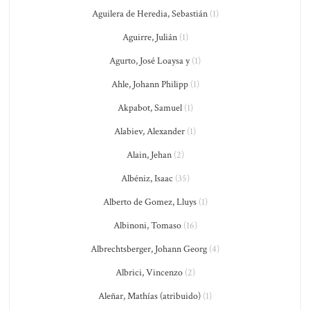
Aguilera de Heredia, Sebastián
(1)
Aguirre, Julián
(1)
Agurto, José Loaysa y
(1)
Ahle, Johann Philipp
(1)
Akpabot, Samuel
(1)
Alabiev, Alexander
(1)
Alain, Jehan
(2)
Albéniz, Isaac
(35)
Alberto de Gomez, Lluys
(1)
Albinoni, Tomaso
(16)
Albrechtsberger, Johann Georg
(4)
Albrici, Vincenzo
(2)
Aleñar, Mathías (atribuido)
(1)