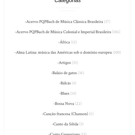
Categorias
-Acervo PQPBach de Música Clássica Brasileira
(37)
-Acervo PQPBach de Música Colonial e Imperial Brasileira
(186)
-África
(12)
-Alma Latina: música das Américas sob o domínio europeu
(100)
-Artigos
(35)
-Balaio de gatos
(36)
-Bálcãs
(4)
-Blues
(14)
-Bossa Nova
(22)
-Canção francesa (Chanson)
(5)
-Canto da Sibila
(3)
-Canto Gregoriano
(13)